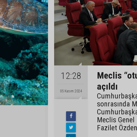
Meclis “ot
12:28
açıldı
05 Kasım 2024
Cumhurbaşkanı
sonrasında Me
Cumhurbaşkan
Meclis Genel 
Fazilet Özden