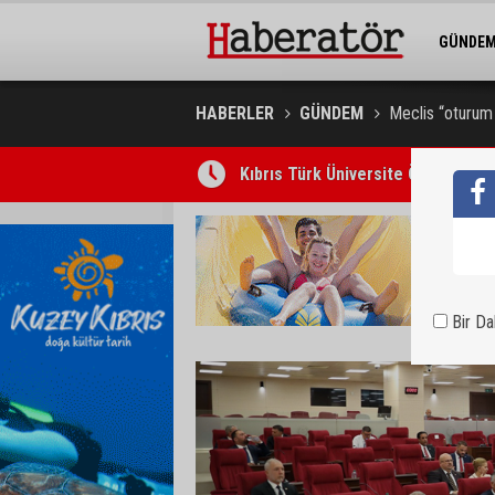
GÜNDE
BELEDİY
HABERLER
GÜNDEM
Meclis “oturum s
Kıbrıs Türk Üniversite Öğrencileri
Bir D