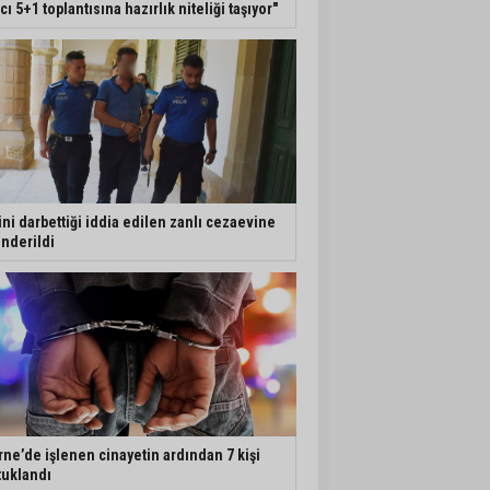
ıcı 5+1 toplantısına hazırlık niteliği taşıyor"
ini darbettiği iddia edilen zanlı cezaevine
nderildi
rne’de işlenen cinayetin ardından 7 kişi
tuklandı