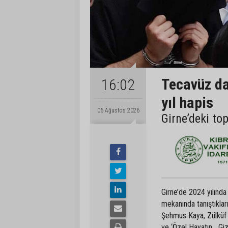
Tecavüz da
16:02
yıl hapis
06 Ağustos 2026
Girne’deki to
Girne’de 2024 yılında
mekanında tanıştıkla
Şehmus Kaya, Zülküf 
ve ‘Özel Hayatın Gizl