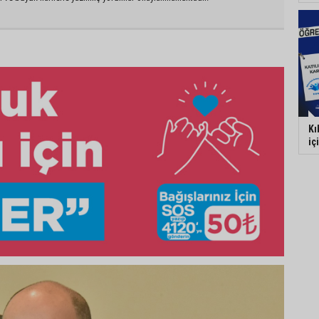
Kı
iç