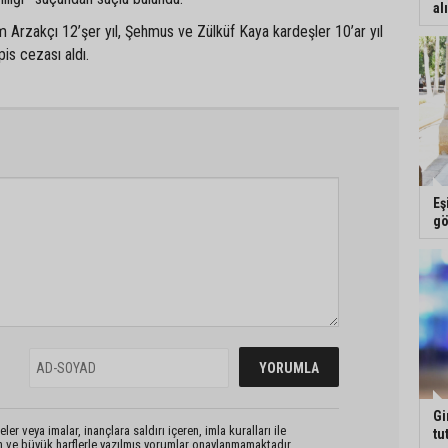
al
 Arzakçı 12’şer yıl, Şehmus ve Zülküf Kaya kardeşler 10’ar yıl
is cezası aldı.
Eş
gö
Gi
er veya imalar, inançlara saldırı içeren, imla kuralları ile
tu
n ve büyük harflerle yazılmış yorumlar onaylanmamaktadır.