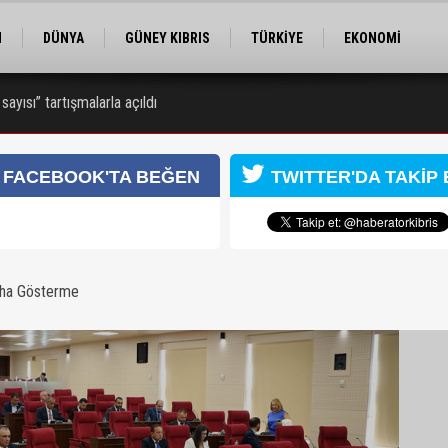
M
DÜNYA
GÜNEY KIBRIS
TÜRKİYE
EKONOMİ
ELER
RÖPORTAJ
EĞİTİM
SPOR
ayısı” tartışmalarla açıldı
 Kongresi için kayıtlar sürüyor
FACEBOOK'TA BEĞEN
TWITTER'DA TAKİP 
aha Gösterme