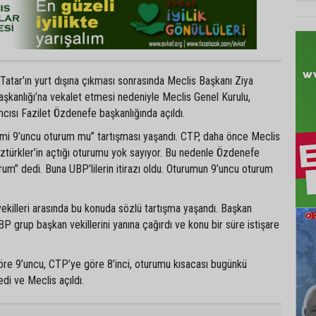
atar’ın yurt dışına çıkması sonrasında Meclis Başkanı Ziya
şkanlığı’na vekalet etmesi nedeniyle Meclis Genel Kurulu,
ısı Fazilet Özdenefe başkanlığında açıldı.
i mi 9’uncu oturum mu” tartışması yaşandı. CTP, daha önce Meclis
ztürkler’in açtığı oturumu yok sayıyor. Bu nedenle Özdenefe
rum” dedi. Buna UBP’lilerin itirazı oldu. Oturumun 9’uncu oturum
ekilleri arasında bu konuda sözlü tartışma yaşandı. Başkan
grup başkan vekillerini yanına çağırdı ve konu bir süre istişare
e 9’uncu, CTP’ye göre 8’inci, oturumu kısacası bugünkü
di ve Meclis açıldı.