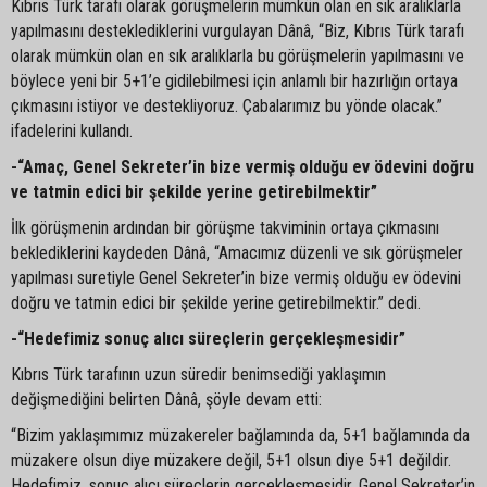
Kıbrıs Türk tarafı olarak görüşmelerin mümkün olan en sık aralıklarla
yapılmasını desteklediklerini vurgulayan Dânâ, “Biz, Kıbrıs Türk tarafı
olarak mümkün olan en sık aralıklarla bu görüşmelerin yapılmasını ve
böylece yeni bir 5+1’e gidilebilmesi için anlamlı bir hazırlığın ortaya
çıkmasını istiyor ve destekliyoruz. Çabalarımız bu yönde olacak.”
ifadelerini kullandı.
-“Amaç, Genel Sekreter’in bize vermiş olduğu ev ödevini doğru
ve tatmin edici bir şekilde yerine getirebilmektir”
İlk görüşmenin ardından bir görüşme takviminin ortaya çıkmasını
beklediklerini kaydeden Dânâ, “Amacımız düzenli ve sık görüşmeler
yapılması suretiyle Genel Sekreter’in bize vermiş olduğu ev ödevini
doğru ve tatmin edici bir şekilde yerine getirebilmektir.” dedi.
-“Hedefimiz sonuç alıcı süreçlerin gerçekleşmesidir”
Kıbrıs Türk tarafının uzun süredir benimsediği yaklaşımın
değişmediğini belirten Dânâ, şöyle devam etti:
“Bizim yaklaşımımız müzakereler bağlamında da, 5+1 bağlamında da
müzakere olsun diye müzakere değil, 5+1 olsun diye 5+1 değildir.
Hedefimiz, sonuç alıcı süreçlerin gerçekleşmesidir. Genel Sekreter’in