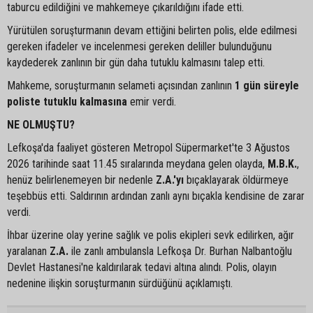
taburcu edildiğini ve mahkemeye çıkarıldığını ifade etti.
Yürütülen soruşturmanın devam ettiğini belirten polis, elde edilmesi
gereken ifadeler ve incelenmesi gereken deliller bulunduğunu
kaydederek zanlının bir gün daha tutuklu kalmasını talep etti.
Mahkeme, soruşturmanın selameti açısından zanlının
1 gün süreyle
poliste tutuklu kalmasına
emir verdi.
NE OLMUŞTU?
Lefkoşa'da faaliyet gösteren Metropol Süpermarket'te 3 Ağustos
2026 tarihinde saat 11.45 sıralarında meydana gelen olayda,
M.B.K.
,
henüz belirlenemeyen bir nedenle
Z.A.'yı
bıçaklayarak öldürmeye
teşebbüs etti. Saldırının ardından zanlı aynı bıçakla kendisine de zarar
verdi.
İhbar üzerine olay yerine sağlık ve polis ekipleri sevk edilirken, ağır
yaralanan
Z.A.
ile zanlı ambulansla Lefkoşa Dr. Burhan Nalbantoğlu
Devlet Hastanesi'ne kaldırılarak tedavi altına alındı. Polis, olayın
nedenine ilişkin soruşturmanın sürdüğünü açıklamıştı.