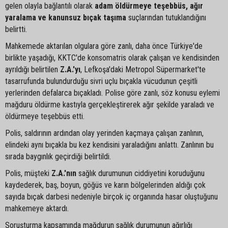
gelen olayla bağlantılı olarak
adam öldürmeye teşebbüs, ağır
yaralama ve kanunsuz bıçak taşıma
suçlarından tutuklandığını
belirtti.
Mahkemede aktarılan olgulara göre zanlı, daha önce Türkiye'de
birlikte yaşadığı, KKTC'de konsomatris olarak çalışan ve kendisinden
ayrıldığı belirtilen
Z.A.'yı
, Lefkoşa'daki Metropol Süpermarket'te
tasarrufunda bulundurduğu sivri uçlu bıçakla vücudunun çeşitli
yerlerinden defalarca bıçakladı. Polise göre zanlı, söz konusu eylemi
mağduru öldürme kastıyla gerçekleştirerek ağır şekilde yaraladı ve
öldürmeye teşebbüs etti.
Polis, saldırının ardından olay yerinden kaçmaya çalışan zanlının,
elindeki aynı bıçakla bu kez kendisini yaraladığını anlattı. Zanlının bu
sırada baygınlık geçirdiği belirtildi.
Polis, müşteki
Z.A.'nın
sağlık durumunun ciddiyetini koruduğunu
kaydederek, baş, boyun, göğüs ve karın bölgelerinden aldığı çok
sayıda bıçak darbesi nedeniyle birçok iç organında hasar oluştuğunu
mahkemeye aktardı.
Soruşturma kapsamında mağdurun sağlık durumunun ağırlığı