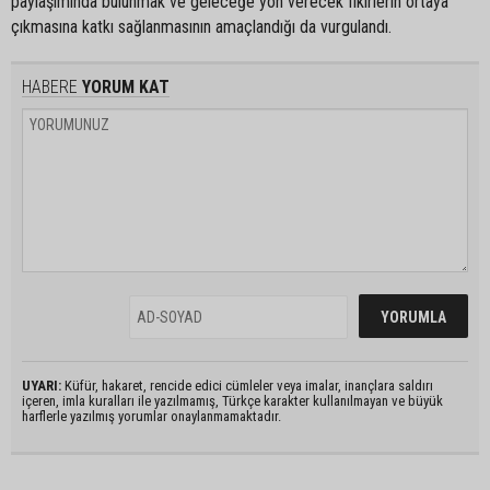
paylaşımında bulunmak ve geleceğe yön verecek fikirlerin ortaya
çıkmasına katkı sağlanmasının amaçlandığı da vurgulandı.
HABERE
YORUM KAT
UYARI:
Küfür, hakaret, rencide edici cümleler veya imalar, inançlara saldırı
içeren, imla kuralları ile yazılmamış, Türkçe karakter kullanılmayan ve büyük
harflerle yazılmış yorumlar onaylanmamaktadır.