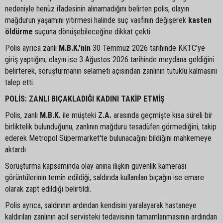
nedeniyle henüz ifadesinin alınamadığını belirten polis, olayın
mağdurun yaşamını yitirmesi halinde suç vasfının değişerek
kasten
öldürme
suçuna dönüşebileceğine dikkat çekti.
Polis ayrıca zanlı
M.B.K.'nin
30 Temmuz 2026 tarihinde KKTC'ye
giriş yaptığını, olayın ise 3 Ağustos 2026 tarihinde meydana geldiğini
belirterek, soruşturmanın selameti açısından zanlının tutuklu kalmasını
talep etti.
POLİS: ZANLI BIÇAKLADIĞI KADINI TAKİP ETMİŞ
Polis, zanlı
M.B.K.
ile müşteki
Z.A.
arasında geçmişte kısa süreli bir
birliktelik bulunduğunu, zanlının mağduru tesadüfen görmediğini, takip
ederek Metropol Süpermarket'te bulunacağını bildiğini mahkemeye
aktardı.
Soruşturma kapsamında olay anına ilişkin güvenlik kamerası
görüntülerinin temin edildiği, saldırıda kullanılan bıçağın ise emare
olarak zapt edildiği belirtildi.
Polis ayrıca, saldırının ardından kendisini yaralayarak hastaneye
kaldırılan zanlının acil servisteki tedavisinin tamamlanmasının ardından