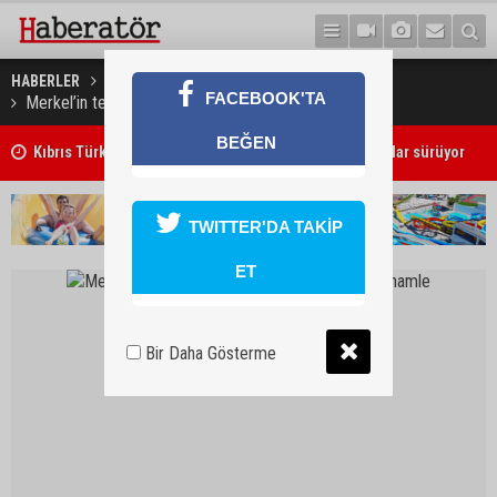
HABERLER
DÜNYA
FACEBOOK'TA
Merkel’in tehditlerine rağmen Berlin’den flaş hamle
BEĞEN
Kıbrıs Türk Üniversite Öğrencileri Kongresi için kayıtlar sürüyor
TWITTER'DA TAKİP
ET
Bir Daha Gösterme