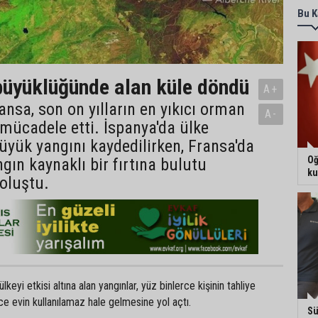
Bu K
üyüklüğünde alan küle döndü
A+
ansa, son on yılların en yıkıcı orman
A-
 mücadele etti. İspanya'da ülke
büyük yangını kaydedilirken, Fransa'da
Oğ
ngın kaynaklı bir fırtına bulutu
ku
oluştu.
eyi etkisi altına alan yangınlar, yüz binlerce kişinin tahliye
e evin kullanılamaz hale gelmesine yol açtı.
Sü