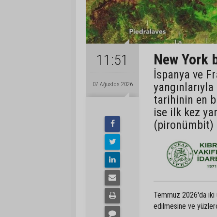
New York b
11:51
İspanya ve Fr
yangınlarıyla
07 Ağustos 2026
tarihinin en 
ise ilk kez ya
(pironümbit) 
Temmuz 2026'da iki ülk
edilmesine ve yüzlerc