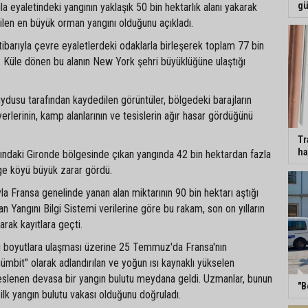
gü
vila eyaletindeki yangının yaklaşık 50 bin hektarlık alanı yakarak
ilen en büyük orman yangını olduğunu açıkladı.
barıyla çevre eyaletlerdeki odaklarla birleşerek toplam 77 bin
dı. Küle dönen bu alanın New York şehri büyüklüğüne ulaştığı
dusu tarafından kaydedilen görüntüler, bölgedeki barajların
erlerinin, kamp alanlarının ve tesislerin ağır hasar gördüğünü
Tr
ha
sındaki Gironde bölgesinde çıkan yangında 42 bin hektardan fazla
ge köyü büyük zarar gördü.
a Fransa genelinde yanan alan miktarının 90 bin hektarı aştığı
an Yangını Bilgi Sistemi verilerine göre bu rakam, son on yılların
arak kayıtlara geçti.
ırı boyutlara ulaşması üzerine 25 Temmuz'da Fransa'nın
ümbit" olarak adlandırılan ve yoğun ısı kaynaklı yükselen
beslenen devasa bir yangın bulutu meydana geldi. Uzmanlar, bunun
"B
ilk yangın bulutu vakası olduğunu doğruladı.