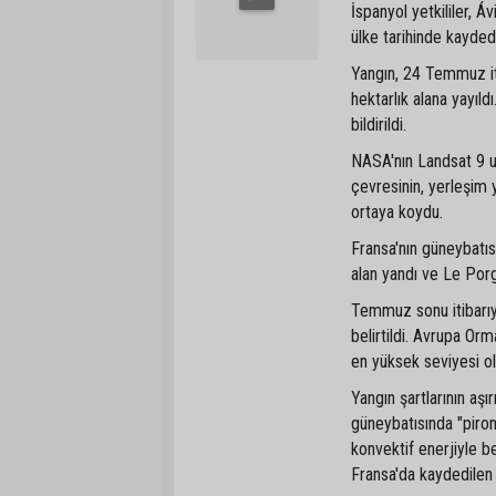
İspanyol yetkililer, Á
ülke tarihinde kayded
Yangın, 24 Temmuz iti
hektarlık alana yayıl
bildirildi.
NASA'nın Landsat 9 uy
çevresinin, yerleşim y
ortaya koydu.
Fransa'nın güneybatı
alan yandı ve Le Por
Temmuz sonu itibarıyl
belirtildi. Avrupa Orm
en yüksek seviyesi ol
Yangın şartlarının aş
güneybatısında "piron
konvektif enerjiyle 
Fransa'da kaydedilen 