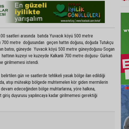
00 saatleri arasında batıda Yuvacık köyü 500 metre
ı 700 metre doğusundan geçen hattın doğusu, doğuda Tutukçu
ının batısı, güneyde Yuvacık köyü 500 metre güneydoğusu-Sogan
hattının kuzeyi ve kuzeyde Kalkanlı 700 metre doğusu- Gürkan
ne girilmemesi istendi.
belirtilen gün ve saatlerde tehlikeli yasak bölge ilan edildiği
ada, atışı müteakip bölgede muhtemelen kör giden mermilerin
 devam edeceğinden bölge muhtarlarına, yöre halkına,
 giriş duyurusu yapılıncaya kadar girilmemesi gerektiği