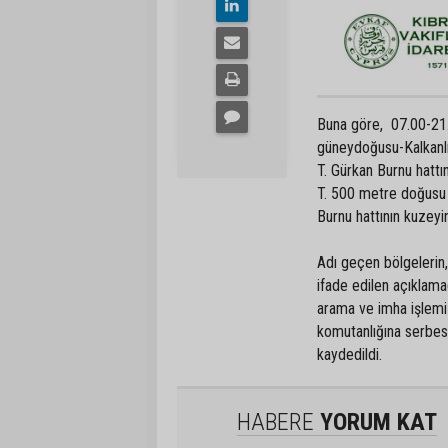
Buna göre, 07.00-21.
güneydoğusu-Kalkanl
T. Gürkan Burnu hatt
T. 500 metre doğusu 
Burnu hattının kuzeyi
Adı geçen bölgelerin, 
ifade edilen açıklam
arama ve imha işlemi
komutanlığına serbest
kaydedildi.
HABERE
YORUM KAT