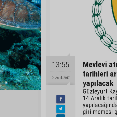
Mevlevi at
13:55
tarihleri a
04 Aralık 2017
yapılacak
Güzleyurt Kay
14 Aralık tari
yapılacağınd
girilmemesi g