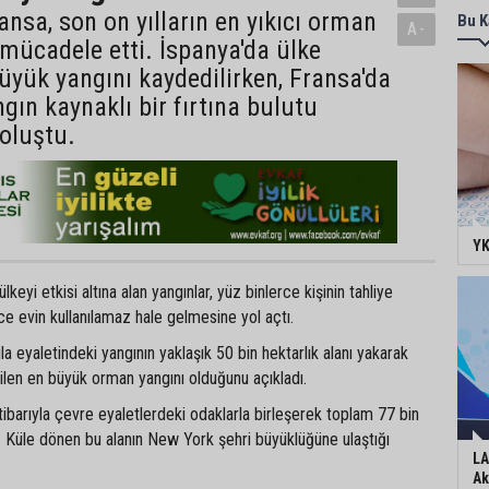
ansa, son on yılların en yıkıcı orman
Bu K
A-
 mücadele etti. İspanya'da ülke
büyük yangını kaydedilirken, Fransa'da
ngın kaynaklı bir fırtına bulutu
oluştu.
YK
eyi etkisi altına alan yangınlar, yüz binlerce kişinin tahliye
e evin kullanılamaz hale gelmesine yol açtı.
vila eyaletindeki yangının yaklaşık 50 bin hektarlık alanı yakarak
ilen en büyük orman yangını olduğunu açıkladı.
barıyla çevre eyaletlerdeki odaklarla birleşerek toplam 77 bin
dı. Küle dönen bu alanın New York şehri büyüklüğüne ulaştığı
LA
Ak