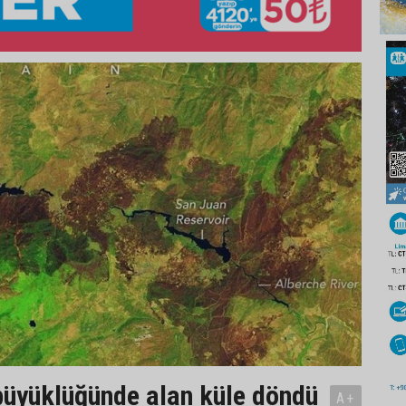
üyüklüğünde alan küle döndü
A+