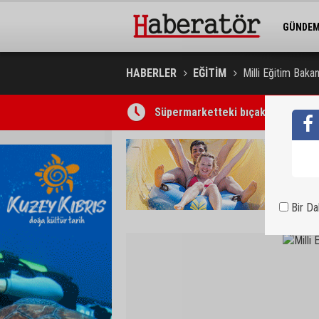
GÜNDE
BELEDİY
HABERLER
EĞİTİM
Milli Eğitim Baka
Süpermarketteki bıçaklı saldırının
Bir D