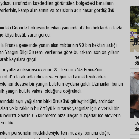
dusu tarafından kaydedilen görüntüler, bölgedeki barajların
erlerinin, kamp alanlarının ve tesislerin ağır hasar gördüğünü
sındaki Gironde bölgesinde çıkan yangında 42 bin hektardan fazla
ge köyü büyük zarar gördü.
a Fransa genelinde yanan alan miktarının 90 bin hektarı aştığı
an Yangını Bilgi Sistemi verilerine göre bu rakam, son on yılların
Ne
arak kayıtlara geçti.
öğ
ırı boyutlara ulaşması üzerine 25 Temmuz'da Fransa'nın
ümbit" olarak adlandırılan ve yoğun ısı kaynaklı yükselen
beslenen devasa bir yangın bulutu meydana geldi. Uzmanlar, bunun
ilk yangın bulutu vakası olduğunu doğruladı.
arındaki aşırı yağışların bitki örtüsünü gürleştirdiğini, ardından
ları ve kuraklığın bu örtüyü kurutarak yangınlar için elverişli bir
 belirtti. Saatte 65 kilometre hıza ulaşan rüzgarlar ise alevlerin
en oldu.
LA
de
e askeri personelin müdahalesiyle temmuz ayı sonuna doğru