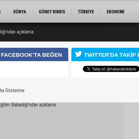
M
DÜNYA
GÜNEY KIBRIS
TÜRKİYE
EKONOMİ
ELER
RÖPORTAJ
EĞİTİM
SPOR
nlığı'ndan açıklama
 zanlısı 7 gün daha tutuklu kalacak
FACEBOOK'TA BEĞEN
TWITTER'DA TAKİP 
aha Gösterme