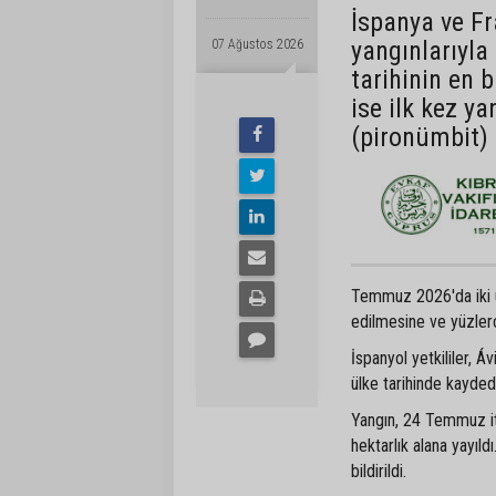
İspanya ve Fr
yangınlarıyla
07 Ağustos 2026
tarihinin en 
ise ilk kez ya
(pironümbit) 
Temmuz 2026'da iki ülk
edilmesine ve yüzlerc
İspanyol yetkililer, Á
ülke tarihinde kayded
Yangın, 24 Temmuz iti
hektarlık alana yayıl
bildirildi.