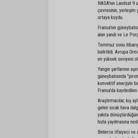
NASA'nın Landsat 9 uy
çevresinin, yerleşim y
ortaya koydu.
Fransa'nın güneybatı
alan yandı ve Le Por
Temmuz sonu itibarıyl
belirtildi. Avrupa Orm
en yüksek seviyesi ol
Yangın şartlarının aş
güneybatısında "piron
konvektif enerjiyle 
Fransa'da kaydedilen 
Araştırmacılar, kış ayl
gelen sıcak hava dalga
yakıta dönüştürdüğünü
hızla yayılmasına ned
Binlerce itfaiyeci v