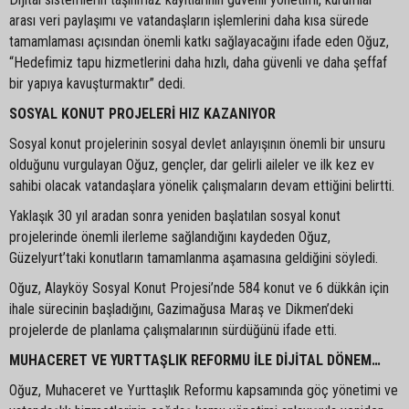
arası veri paylaşımı ve vatandaşların işlemlerini daha kısa sürede
tamamlaması açısından önemli katkı sağlayacağını ifade eden Oğuz,
“Hedefimiz tapu hizmetlerini daha hızlı, daha güvenli ve daha şeffaf
bir yapıya kavuşturmaktır” dedi.
SOSYAL KONUT PROJELERİ HIZ KAZANIYOR
Sosyal konut projelerinin sosyal devlet anlayışının önemli bir unsuru
olduğunu vurgulayan Oğuz, gençler, dar gelirli aileler ve ilk kez ev
sahibi olacak vatandaşlara yönelik çalışmaların devam ettiğini belirtti.
Yaklaşık 30 yıl aradan sonra yeniden başlatılan sosyal konut
projelerinde önemli ilerleme sağlandığını kaydeden Oğuz,
Güzelyurt’taki konutların tamamlanma aşamasına geldiğini söyledi.
Oğuz, Alayköy Sosyal Konut Projesi’nde 584 konut ve 6 dükkân için
ihale sürecinin başladığını, Gazimağusa Maraş ve Dikmen’deki
projelerde de planlama çalışmalarının sürdüğünü ifade etti.
MUHACERET VE YURTTAŞLIK REFORMU İLE DİJİTAL DÖNEM…
Oğuz, Muhaceret ve Yurttaşlık Reformu kapsamında göç yönetimi ve