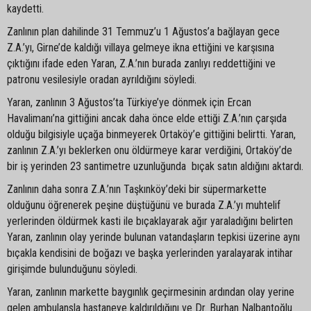
kaydetti.
Zanlının plan dahilinde 31 Temmuz’u 1 Ağustos’a bağlayan gece
Z.A.’yı, Girne’de kaldığı villaya gelmeye ikna ettiğini ve karşısına
çıktığını ifade eden Yaran, Z.A.’nın burada zanlıyı reddettiğini ve
patronu vesilesiyle oradan ayrıldığını söyledi.
Yaran, zanlının 3 Ağustos’ta Türkiye’ye dönmek için Ercan
Havalimanı’na gittiğini ancak daha önce elde ettiği Z.A.’nın çarşıda
olduğu bilgisiyle uçağa binmeyerek Ortaköy’e gittiğini belirtti. Yaran,
zanlının Z.A.’yı beklerken onu öldürmeye karar verdiğini, Ortaköy’de
bir iş yerinden 23 santimetre uzunluğunda bıçak satın aldığını aktardı.
Zanlının daha sonra Z.A.’nın Taşkınköy’deki bir süpermarkette
olduğunu öğrenerek peşine düştüğünü ve burada Z.A.’yı muhtelif
yerlerinden öldürmek kasti ile bıçaklayarak ağır yaraladığını belirten
Yaran, zanlının olay yerinde bulunan vatandaşların tepkisi üzerine aynı
bıçakla kendisini de boğazı ve başka yerlerinden yaralayarak intihar
girişimde bulunduğunu söyledi.
Yaran, zanlının markette baygınlık geçirmesinin ardından olay yerine
gelen ambulansla hastaneye kaldırıldığını ve Dr. Burhan Nalbantoğlu