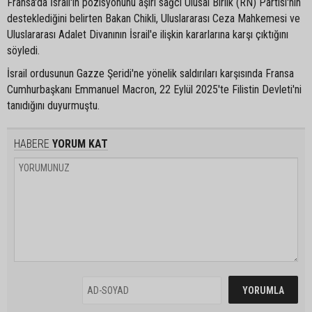
Fransa'da İsrail'in pozisyonunu aşırı sağcı Ulusal Birlik (RN) Partisi'nin
desteklediğini belirten Bakan Chikli, Uluslararası Ceza Mahkemesi ve
Uluslararası Adalet Divanının İsrail'e ilişkin kararlarına karşı çıktığını
söyledi.
İsrail ordusunun Gazze Şeridi'ne yönelik saldırıları karşısında Fransa
Cumhurbaşkanı Emmanuel Macron, 22 Eylül 2025'te Filistin Devleti'ni
tanıdığını duyurmuştu.
HABERE
YORUM KAT