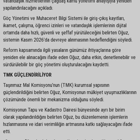
vatandaşlık hizmetlerinin çağdaş kamu yönetimi anlayışıyla yeniden
yapılandırılacağını açıkladı.
Göç Yönetimi ve Muhaceret Bilgi Sistemi ile giriş-çıkış kayıtları,
ikamet, çalışma, öğrenci izinleri ve vatandaşlık işlemlerinin dijital
ortamda daha hızlı, güvenli ve şeffaf yürütüleceğini belirten Oğuz,
sistemin Kasım 2026’da devreye alınmasının hedeflendiğini söyledi.
Reform kapsamında ilgili yasaların günümüz ihtiyaçlarına göre
yeniden ele alınacağını ifade eden Oğuz, daha etkin, denetlenebilir ve
sürdürülebilir bir göç yönetimi oluşturulacağını kaydetti.
TMK GÜÇLENDİRİLİYOR
Taşınmaz Mal Komisyonu’nun (TMK) kurumsal yapısının
güçlendirildiğini belirten Oğuz, Komisyonun mülkiyet uyuşmazlıklarının
çözümünde önemli bir mekanizma olduğunu söyledi.
Komisyonun Tapu ve Kadastro Dairesi bünyesinde ayrı bir birim
olarak yapılandırıldığını belirten Oğuz, bu düzenlemenin işlemlerin
hızlanmasına ve idari verimliliğin artmasına katkı sağlayacağını ifade
etti.