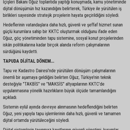
İçişleri Bakanı Oğuz toplantıda yaptığı konuşmada, kamu yönetiminde
dijital dönüşümün hız kazandığını belirterek, Türkiye ile yürütülen iş
birlikleri sayesinde stratejik projelerin hayata geçirildiğini söyledi.
Hedeflerinin vatandaşlara daha hızlı, güvenli ve şeffaf hizmet sunan
güçlü kurumlara sahip bir KKTC oluşturmak olduğunu ifade eden
Oğuz, göç yönetiminden tapu sistemine, sosyal konut projelerinden
iskân politikalarına kadar birçok alanda reform çalışmalarının
sürdüğünü kaydetti.
TAPUDA DİJİTAL DÖNEM...
Tapu ve Kadastro Dairesi’nde yürütülen dönüşüm çalışmalarının
önemli bir aşamaya geldiğini belirten Oğuz, Türkiye’nin teknik
desteğiyle "TAKBİS" ve "MAKSİS" altyapılarının KKTC’de
uygulanmasına yönelik hazırlıkların büyük ölçüde tamamlandığını
açıkladı.
Sistemin eylül ayında devreye alınmasının hedeflendiğini belirten
Oğuz, yeni yapıyla tapu işlemlerinin daha hızlı, güvenli ve tamamen
dijital ortamda yürütüleceğini söyledi.
Dijital sistemlerin taşınmaz kayıtlarının güvenli yönetimi, kurumlar