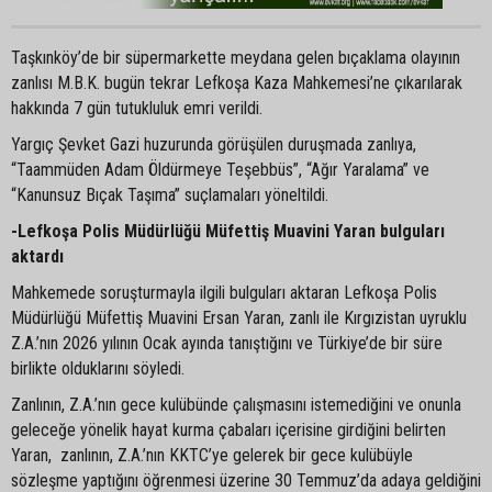
Taşkınköy’de bir süpermarkette meydana gelen bıçaklama olayının
zanlısı M.B.K. bugün tekrar Lefkoşa Kaza Mahkemesi’ne çıkarılarak
hakkında 7 gün tutukluluk emri verildi.
Yargıç Şevket Gazi huzurunda görüşülen duruşmada zanlıya,
“Taammüden Adam Öldürmeye Teşebbüs”, “Ağır Yaralama” ve
“Kanunsuz Bıçak Taşıma” suçlamaları yöneltildi.
-Lefkoşa Polis Müdürlüğü Müfettiş Muavini Yaran bulguları
aktardı
Mahkemede soruşturmayla ilgili bulguları aktaran Lefkoşa Polis
Müdürlüğü Müfettiş Muavini Ersan Yaran, zanlı ile Kırgızistan uyruklu
Z.A.’nın 2026 yılının Ocak ayında tanıştığını ve Türkiye’de bir süre
birlikte olduklarını söyledi.
Zanlının, Z.A.’nın gece kulübünde çalışmasını istemediğini ve onunla
geleceğe yönelik hayat kurma çabaları içerisine girdiğini belirten
Yaran, zanlının, Z.A.’nın KKTC’ye gelerek bir gece kulübüyle
sözleşme yaptığını öğrenmesi üzerine 30 Temmuz’da adaya geldiğini