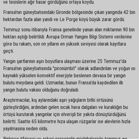
ve tesislerin ağır hasar gördüğünü ortaya koydu.
Fransa'nın güneybatısındaki Gironde bölgesinde çıkan yangında 42 bin
hektardan fazla alan yandı ve Le Porge köyü büyük zarar gördü.
Temmuz sonu itibarıyla Fransa genelinde yanan alan miktarının 90 bin
hektarı aştığı belirtildi. Avrupa Orman Yangını Bilgi Sistemi verilerine
göre bu rakam, son on yılların en yüksek seviyesi olarak kayıtlara
geçti.
Yangın şartlarının aşırı boyutlara ulaşması üzerine 25 Temmuz'da
Fransa'nın güneybatısında "pironümbit" olarak adlandırılan ve yoğun ısı
kaynaklı yükselen konvektif enerjiyle beslenen devasa bir yangın
bulutu meydana geldi. Uzmanlar, bunun Fransa'da kaydedilen ilk
yangın bulutu vakası olduğunu doğruladı.
Araştırmacılar, kış aylarındaki aşırı yağışların bitki örtüsünü
gürleştirdiğini, ardından gelen sıcak hava dalgaları ve kuraklığın bu
örtüyü kurutarak yangınlar için elverişli bir yakıta dönüştürdüğünü
belirtti. Saatte 65 kilometre hıza ulaşan rüzgarlar ise alevlerin hızla
yayılmasına neden oldu.
Binlerce itfaiyeci ve askeri personelin müdahalesiyle temmuz ayı