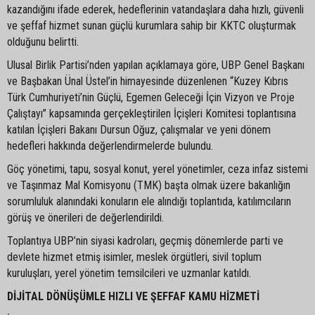
kazandığını ifade ederek, hedeflerinin vatandaşlara daha hızlı, güvenli
ve şeffaf hizmet sunan güçlü kurumlara sahip bir KKTC oluşturmak
olduğunu belirtti.
Ulusal Birlik Partisi’nden yapılan açıklamaya göre, UBP Genel Başkanı
ve Başbakan Ünal Üstel’in himayesinde düzenlenen “Kuzey Kıbrıs
Türk Cumhuriyeti’nin Güçlü, Egemen Geleceği İçin Vizyon ve Proje
Çalıştayı” kapsamında gerçekleştirilen İçişleri Komitesi toplantısına
katılan İçişleri Bakanı Dursun Oğuz, çalışmalar ve yeni dönem
hedefleri hakkında değerlendirmelerde bulundu.
Göç yönetimi, tapu, sosyal konut, yerel yönetimler, ceza infaz sistemi
ve Taşınmaz Mal Komisyonu (TMK) başta olmak üzere bakanlığın
sorumluluk alanındaki konuların ele alındığı toplantıda, katılımcıların
görüş ve önerileri de değerlendirildi.
Toplantıya UBP’nin siyasi kadroları, geçmiş dönemlerde parti ve
devlete hizmet etmiş isimler, meslek örgütleri, sivil toplum
kuruluşları, yerel yönetim temsilcileri ve uzmanlar katıldı.
DİJİTAL DÖNÜŞÜMLE HIZLI VE ŞEFFAF KAMU HİZMETİ