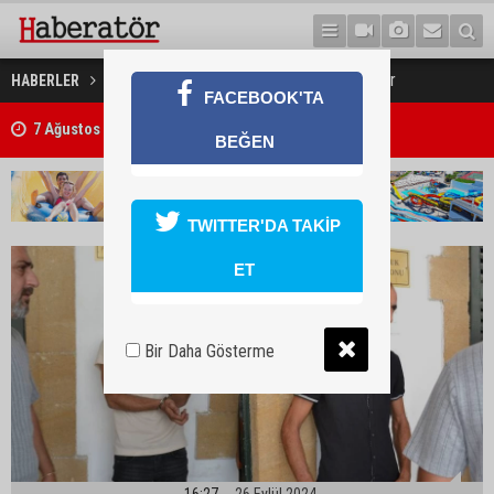
Narkotik köpeğine yakalandılar
HABERLER
GÜNDEM
FACEBOOK'TA
7 Ağustos 2026 Döviz Kurları
BEĞEN
TWITTER'DA TAKİP
ET
Bir Daha Gösterme
16:27
26 Eylül 2024