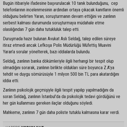
Bugün itibariyle ifadesine başvurulacak 10 tanık bulunduğunu, cep
telefonlarının incelenmesinin ardından ortaya çıkacak kanıtların önemli
olduğunu belirten Yaran, soruşturmanın devam ettiğini ve zanlının
serbest kalması durumunda soruşturmaya müdahale etme
olasılığından 7 gün daha tutukluluk talep etti.
Duruşmada hazır bulunan Avukat Aslı Seldağ, talep edilen süreye
itiraz etmedi ancak Lefkoşa Polis Müdürlüğü Müfettiş Muavini
Yaran’a sorular yönelterek, bazı iddialarda bulundu.
Seldağ, zanlının banka dökümleriyle ilgili herhangi bir tespit olup
olmadığını sorarak, zanlının birlikte oldukları süre boyunca Z.A’ya
tehdit ve duygu sömürüsüyle 1 milyon 500 bin TL para akatardığını
iddia etti.
Zanlının psikolojik geçmişiyle ilgili tespit yapılıp yapılmadığını da
soran Seldağ, zanlının İstanbul’da da psikolojik tedavi gördüğünü ve
her gün kullanması gereken ilaçlar olduğunu söyledi.
Mahkeme, zanlının 7 gün daha poliste tutuklu kalmasına karar verdi.