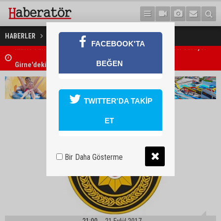
Ölmüş hayvanın etini sattılar
HABERLER
GÜNDEM
FACEBOOK'TA
Girne'deki cinayet zanlısı polis tarafından yakalandı
BEĞEN
TWITTER'DA TAKİP
ET
Bir Daha Gösterme
21:00
21 Eylül 2017