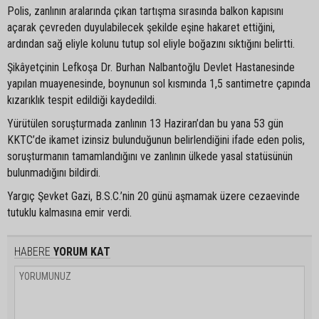
Polis, zanlının aralarında çıkan tartışma sırasında balkon kapısını
açarak çevreden duyulabilecek şekilde eşine hakaret ettiğini,
ardından sağ eliyle kolunu tutup sol eliyle boğazını sıktığını belirtti.
Şikâyetçinin Lefkoşa Dr. Burhan Nalbantoğlu Devlet Hastanesinde
yapılan muayenesinde, boynunun sol kısmında 1,5 santimetre çapında
kızarıklık tespit edildiği kaydedildi.
Yürütülen soruşturmada zanlının 13 Haziran’dan bu yana 53 gün
KKTC’de ikamet izinsiz bulunduğunun belirlendiğini ifade eden polis,
soruşturmanın tamamlandığını ve zanlının ülkede yasal statüsünün
bulunmadığını bildirdi.
Yargıç Şevket Gazi, B.S.C.’nin 20 günü aşmamak üzere cezaevinde
tutuklu kalmasına emir verdi.
HABERE
YORUM KAT