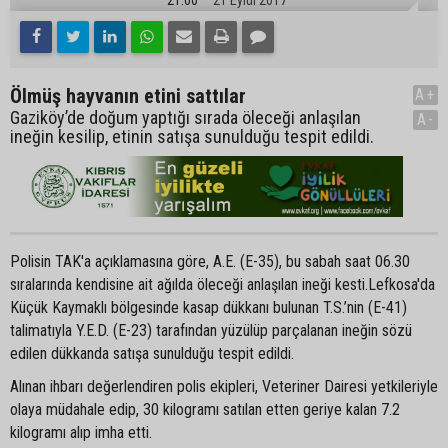
Ölmüş hayvanın etini sattılar
A+
Gaziköy’de doğum yaptığı sırada öleceği anlaşılan
A-
ineğin kesilip, etinin satışa sunulduğu tespit edildi.
Polisin TAK'a açıklamasına göre, A.E. (E-35), bu sabah saat 06.30
sıralarında kendisine ait ağılda öleceği anlaşılan ineği kesti.Lefkosa'da
Küçük Kaymaklı bölgesinde kasap dükkanı bulunan T.S.’nin (E-41)
talimatıyla Y.E.D. (E-23) tarafından yüzülüp parçalanan ineğin sözü
edilen dükkanda satışa sunulduğu tespit edildi.
Alınan ihbarı değerlendiren polis ekipleri, Veteriner Dairesi yetkileriyle
olaya müdahale edip, 30 kilogramı satılan etten geriye kalan 7.2
kilogramı alıp imha etti.