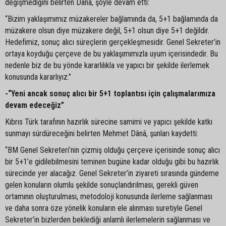
değişmediğini belirten Dânâ, şöyle devam etti:
“Bizim yaklaşımımız müzakereler bağlamında da, 5+1 bağlamında da
müzakere olsun diye müzakere değil, 5+1 olsun diye 5+1 değildir.
Hedefimiz, sonuç alıcı süreçlerin gerçekleşmesidir. Genel Sekreter’in
ortaya koyduğu çerçeve de bu yaklaşımımızla uyum içerisindedir. Bu
nedenle biz de bu yönde kararlılıkla ve yapıcı bir şekilde ilerlemek
konusunda kararlıyız.”
-“Yeni ancak sonuç alıcı bir 5+1 toplantısı için çalışmalarımıza
devam edeceğiz”
Kıbrıs Türk tarafının hazırlık sürecine samimi ve yapıcı şekilde katkı
sunmayı sürdüreceğini belirten Mehmet Dânâ, şunları kaydetti:
“BM Genel Sekreteri’nin çizmiş olduğu çerçeve içerisinde sonuç alıcı
bir 5+1’e gidilebilmesini teminen bugüne kadar olduğu gibi bu hazırlık
sürecinde yer alacağız. Genel Sekreter’in ziyareti sırasında gündeme
gelen konuların olumlu şekilde sonuçlandırılması, gerekli güven
ortamının oluşturulması, metodoloji konusunda ilerleme sağlanması
ve daha sonra öze yönelik konuların ele alınması suretiyle Genel
Sekreter’in bizlerden beklediği anlamlı ilerlemelerin sağlanması ve