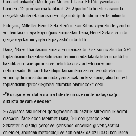
Cumhurbaşkanlığı Müsteşarı Mehmet Dânâ, BRT’de yayınlanan
Gündem 12 programına katılarak, 26 Ağustos’ta liderler arasında
gerçekleştirilecek görüşmeye ilişkin değerlendirmelerde bulundu.
Birleşmiş Milletler Genel Sekreteri’nin son Kıbrıs ziyaretinde yeni bir
yol haritası ortaya koyduğunu anımsatan Dânâ, Genel Sekreter’in bu
çerçeveyi kamuoyuyla da paylaştığını belirtti.
Dânâ, “Bu yol haritasının amacı, yeni ancak bu kez sonuç alıcı bir 5+1
toplantısının düzenlenebilmesini teminen adadaki iki liderin ciddi bir
hazırlık sürecine girmesi ve belirli bazı ev ödevlerini yerine
getirmesidir. Bu ciddi hazırlığın tamamlanması ve ev ödevlerinin
yerine getirilmesi durumunda yeni ancak bu kez sonuç alıcı bir 5+1
toplantısının gerçekleşmesi mümkün olabilecek.” dedi.
-“Görüşmeler daha sonra liderlerin üzerinde uzlaşacağı
sıklıkta devam edecek”
26 Ağustos’taki liderler görüşmesinin bu hazırlık sürecinin ilk adımı
olacağını ifade eden Mehmet Dânâ, “Bu görüşmede Genel
Sekreter’in çizdiği çerçeve içerisinde öncelikle güven yaratıcı
önlemler, ardından metodoloji ve son olarak da özlü bazı konularda