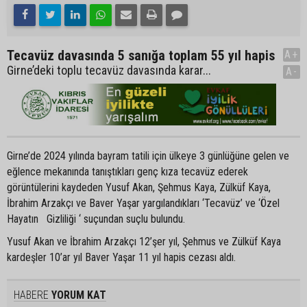
Tecavüz davasında 5 sanığa toplam 55 yıl hapis
A+
Girne’deki toplu tecavüz davasında karar...
A-
Girne’de 2024 yılında bayram tatili için ülkeye 3 günlüğüne gelen ve
eğlence mekanında tanıştıkları genç kıza tecavüz ederek
görüntülerini kaydeden Yusuf Akan, Şehmus Kaya, Zülküf Kaya,
İbrahim Arzakçı ve Baver Yaşar yargılandıkları ‘Tecavüz’ ve ‘Özel
Hayatın Gizliliği ‘ suçundan suçlu bulundu.
Yusuf Akan ve İbrahim Arzakçı 12’şer yıl, Şehmus ve Zülküf Kaya
kardeşler 10’ar yıl Baver Yaşar 11 yıl hapis cezası aldı.
HABERE
YORUM KAT