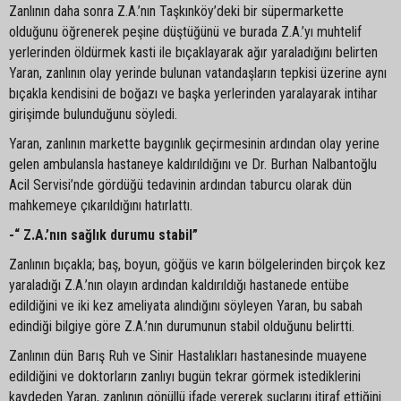
Zanlının daha sonra Z.A.’nın Taşkınköy’deki bir süpermarkette
olduğunu öğrenerek peşine düştüğünü ve burada Z.A.’yı muhtelif
yerlerinden öldürmek kasti ile bıçaklayarak ağır yaraladığını belirten
Yaran, zanlının olay yerinde bulunan vatandaşların tepkisi üzerine aynı
bıçakla kendisini de boğazı ve başka yerlerinden yaralayarak intihar
girişimde bulunduğunu söyledi.
Yaran, zanlının markette baygınlık geçirmesinin ardından olay yerine
gelen ambulansla hastaneye kaldırıldığını ve Dr. Burhan Nalbantoğlu
Acil Servisi’nde gördüğü tedavinin ardından taburcu olarak dün
mahkemeye çıkarıldığını hatırlattı.
-“ Z.A.’nın sağlık durumu stabil”
Zanlının bıçakla; baş, boyun, göğüs ve karın bölgelerinden birçok kez
yaraladığı Z.A.’nın olayın ardından kaldırıldığı hastanede entübe
edildiğini ve iki kez ameliyata alındığını söyleyen Yaran, bu sabah
edindiği bilgiye göre Z.A.’nın durumunun stabil olduğunu belirtti.
Zanlının dün Barış Ruh ve Sinir Hastalıkları hastanesinde muayene
edildiğini ve doktorların zanlıyı bugün tekrar görmek istediklerini
kaydeden Yaran, zanlının gönüllü ifade vererek suçlarını itiraf ettiğini