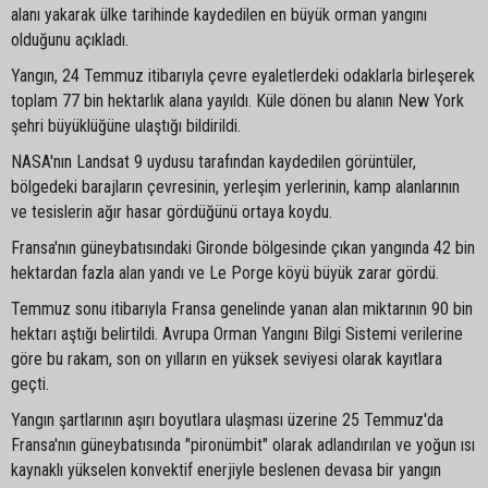
alanı yakarak ülke tarihinde kaydedilen en büyük orman yangını
olduğunu açıkladı.
Yangın, 24 Temmuz itibarıyla çevre eyaletlerdeki odaklarla birleşerek
toplam 77 bin hektarlık alana yayıldı. Küle dönen bu alanın New York
şehri büyüklüğüne ulaştığı bildirildi.
NASA'nın Landsat 9 uydusu tarafından kaydedilen görüntüler,
bölgedeki barajların çevresinin, yerleşim yerlerinin, kamp alanlarının
ve tesislerin ağır hasar gördüğünü ortaya koydu.
Fransa'nın güneybatısındaki Gironde bölgesinde çıkan yangında 42 bin
hektardan fazla alan yandı ve Le Porge köyü büyük zarar gördü.
Temmuz sonu itibarıyla Fransa genelinde yanan alan miktarının 90 bin
hektarı aştığı belirtildi. Avrupa Orman Yangını Bilgi Sistemi verilerine
göre bu rakam, son on yılların en yüksek seviyesi olarak kayıtlara
geçti.
Yangın şartlarının aşırı boyutlara ulaşması üzerine 25 Temmuz'da
Fransa'nın güneybatısında "pironümbit" olarak adlandırılan ve yoğun ısı
kaynaklı yükselen konvektif enerjiyle beslenen devasa bir yangın