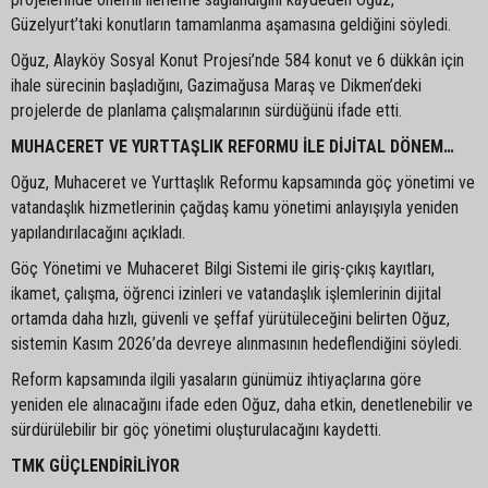
Güzelyurt’taki konutların tamamlanma aşamasına geldiğini söyledi.
Oğuz, Alayköy Sosyal Konut Projesi’nde 584 konut ve 6 dükkân için
ihale sürecinin başladığını, Gazimağusa Maraş ve Dikmen’deki
projelerde de planlama çalışmalarının sürdüğünü ifade etti.
MUHACERET VE YURTTAŞLIK REFORMU İLE DİJİTAL DÖNEM…
Oğuz, Muhaceret ve Yurttaşlık Reformu kapsamında göç yönetimi ve
vatandaşlık hizmetlerinin çağdaş kamu yönetimi anlayışıyla yeniden
yapılandırılacağını açıkladı.
Göç Yönetimi ve Muhaceret Bilgi Sistemi ile giriş-çıkış kayıtları,
ikamet, çalışma, öğrenci izinleri ve vatandaşlık işlemlerinin dijital
ortamda daha hızlı, güvenli ve şeffaf yürütüleceğini belirten Oğuz,
sistemin Kasım 2026’da devreye alınmasının hedeflendiğini söyledi.
Reform kapsamında ilgili yasaların günümüz ihtiyaçlarına göre
yeniden ele alınacağını ifade eden Oğuz, daha etkin, denetlenebilir ve
sürdürülebilir bir göç yönetimi oluşturulacağını kaydetti.
TMK GÜÇLENDİRİLİYOR