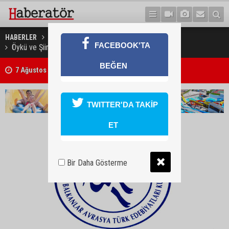
HABERLER
KÜLTÜR & SANAT
FACEBOOK'TA
Öykü ve Şiir Yarışması düzenleniyor
BEĞEN
7 Ağustos 2026 Döviz Kurları
TWITTER'DA TAKİP
ET
Bir Daha Gösterme