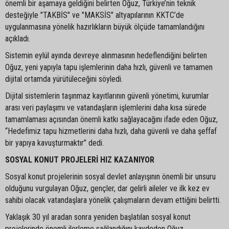
önemli bir aşamaya geldiğini belirten Oğuz, Türkiye’nin teknik
desteğiyle "TAKBİS" ve "MAKSİS" altyapılarının KKTC’de
uygulanmasına yönelik hazırlıkların büyük ölçüde tamamlandığını
açıkladı.
Sistemin eylül ayında devreye alınmasının hedeflendiğini belirten
Oğuz, yeni yapıyla tapu işlemlerinin daha hızlı, güvenli ve tamamen
dijital ortamda yürütüleceğini söyledi.
Dijital sistemlerin taşınmaz kayıtlarının güvenli yönetimi, kurumlar
arası veri paylaşımı ve vatandaşların işlemlerini daha kısa sürede
tamamlaması açısından önemli katkı sağlayacağını ifade eden Oğuz,
“Hedefimiz tapu hizmetlerini daha hızlı, daha güvenli ve daha şeffaf
bir yapıya kavuşturmaktır” dedi.
SOSYAL KONUT PROJELERİ HIZ KAZANIYOR
Sosyal konut projelerinin sosyal devlet anlayışının önemli bir unsuru
olduğunu vurgulayan Oğuz, gençler, dar gelirli aileler ve ilk kez ev
sahibi olacak vatandaşlara yönelik çalışmaların devam ettiğini belirtti.
Yaklaşık 30 yıl aradan sonra yeniden başlatılan sosyal konut
projelerinde önemli ilerleme sağlandığını kaydeden Oğuz,