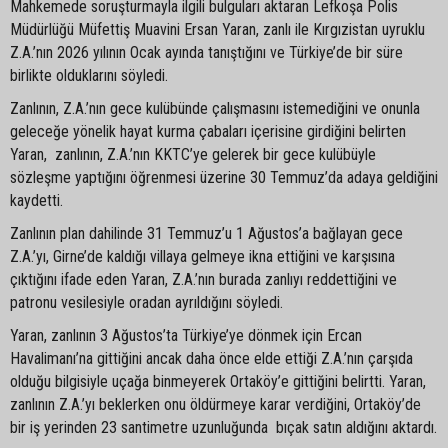
Mahkemede soruşturmayla ilgili bulguları aktaran Lefkoşa Polis
Müdürlüğü Müfettiş Muavini Ersan Yaran, zanlı ile Kırgızistan uyruklu
Z.A.’nın 2026 yılının Ocak ayında tanıştığını ve Türkiye’de bir süre
birlikte olduklarını söyledi.
Zanlının, Z.A.’nın gece kulübünde çalışmasını istemediğini ve onunla
geleceğe yönelik hayat kurma çabaları içerisine girdiğini belirten
Yaran, zanlının, Z.A.’nın KKTC’ye gelerek bir gece kulübüyle
sözleşme yaptığını öğrenmesi üzerine 30 Temmuz’da adaya geldiğini
kaydetti.
Zanlının plan dahilinde 31 Temmuz’u 1 Ağustos’a bağlayan gece
Z.A.’yı, Girne’de kaldığı villaya gelmeye ikna ettiğini ve karşısına
çıktığını ifade eden Yaran, Z.A.’nın burada zanlıyı reddettiğini ve
patronu vesilesiyle oradan ayrıldığını söyledi.
Yaran, zanlının 3 Ağustos’ta Türkiye’ye dönmek için Ercan
Havalimanı’na gittiğini ancak daha önce elde ettiği Z.A.’nın çarşıda
olduğu bilgisiyle uçağa binmeyerek Ortaköy’e gittiğini belirtti. Yaran,
zanlının Z.A.’yı beklerken onu öldürmeye karar verdiğini, Ortaköy’de
bir iş yerinden 23 santimetre uzunluğunda bıçak satın aldığını aktardı.