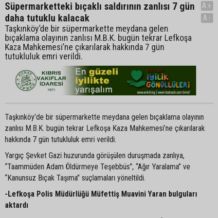
Süpermarketteki bıçaklı saldırının zanlısı 7 gün
A+
daha tutuklu kalacak
A-
Taşkınköy’de bir süpermarkette meydana gelen
bıçaklama olayının zanlısı M.B.K. bugün tekrar Lefkoşa
Kaza Mahkemesi’ne çıkarılarak hakkında 7 gün
tutukluluk emri verildi.
Taşkınköy’de bir süpermarkette meydana gelen bıçaklama olayının
zanlısı M.B.K. bugün tekrar Lefkoşa Kaza Mahkemesi’ne çıkarılarak
hakkında 7 gün tutukluluk emri verildi.
Yargıç Şevket Gazi huzurunda görüşülen duruşmada zanlıya,
“Taammüden Adam Öldürmeye Teşebbüs”, “Ağır Yaralama” ve
“Kanunsuz Bıçak Taşıma” suçlamaları yöneltildi.
-Lefkoşa Polis Müdürlüğü Müfettiş Muavini Yaran bulguları
aktardı