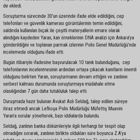
de ekledi.
Soruşturma sürecinde 30’un üzerinde ifade elde edildiğini, cep
telefonları ve güvenlik kamerası görüntülerinin temin edildiğini,
saldırıda kullanılan bıçak ile çeşitli materyallerin emare olarak
alındığını kaydeden Yaran, kan örneklerinin DNA analizi için Ankara’ya
gönderildiğini ve toplanan parmak izlerinin Polis Genel Müdürlüğü’nde
incelemede olduğunu ifade etti.
Bugün itibariyle ifadesine başvurulacak 10 tanık bulunduğunu, cep
telefonlarının incelenmesinin ardından ortaya çıkacak kanıtların önemli
olduğunu belirten Yaran, soruşturmanın devam ettiğini ve zanlının
serbest kalması durumunda soruşturmaya müdahale etme
olasılığından 7 gün daha tutukluluk talep etti.
Duruşmada hazır bulunan Avukat Aslı Seldağ, talep edilen süreye
itiraz etmedi ancak Lefkoşa Polis Müdürlüğü Müfettiş Muavini
Yaran’a sorular yönelterek, bazı iddialarda bulundu.
Seldağ, zanlının banka dökümleriyle ilgili herhangi bir tespit olup
olmadığını sorarak, zanlının birlikte oldukları süre boyunca Z.A’ya