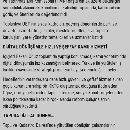
ve Taşınmaz Mal Komisyonu (TMK) başta olmak üzere bakanlığın
sorumluluk alanındaki konuların ele alındığı toplantıda, katılımcıların
görüş ve önerileri de değerlendirildi.
Toplantıya UBP’nin siyasi kadroları, geçmiş dönemlerde parti ve
devlete hizmet etmiş isimler, meslek örgütleri, sivil toplum
kuruluşları, yerel yönetim temsilcileri ve uzmanlar katıldı.
DİJİTAL DÖNÜŞÜMLE HIZLI VE ŞEFFAF KAMU HİZMETİ
İçişleri Bakanı Oğuz toplantıda yaptığı konuşmada, kamu yönetiminde
dijital dönüşümün hız kazandığını belirterek, Türkiye ile yürütülen iş
birlikleri sayesinde stratejik projelerin hayata geçirildiğini söyledi.
Hedeflerinin vatandaşlara daha hızlı, güvenli ve şeffaf hizmet sunan
güçlü kurumlara sahip bir KKTC oluşturmak olduğunu ifade eden
Oğuz, göç yönetiminden tapu sistemine, sosyal konut projelerinden
iskân politikalarına kadar birçok alanda reform çalışmalarının
sürdüğünü kaydetti.
TAPUDA DİJİTAL DÖNEM...
Tapu ve Kadastro Dairesi’nde yürütülen dönüşüm çalışmalarının