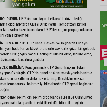
 DOLDURDU:
UBP’nin dün akşam Lefkoşa’da düzenlediği
tımına ciddi miktarda Ulusal Birlik Partisi sempatizanı katıldı.
rı tam kadro hazır bulunurken, UBP’liler seçim propagandasının
sini yalnız bırakmadı
İR OLMA GÜNÜ”:
UBP Genel Başkanı ve Başbakan Hüseyin
dar, yeni hedefler ve büyük projelerle çok daha güzel bir gelecek
yerek birlik çağrısı yaptı. Özgürgün: Gün bir olma, birlikte olma,
yürüyüşümüzü başlatma günüdür
ECEK DEĞİLİM”:
Konuşmasında CTP Genel Başkanı Tufan
 yapan Özgürgün: CTP’nin genel başkanı televizyonda benimle
kümetin icraatlarını dinlemek istermiş. Bıraktıkları enkazı
ümet icraatlarımızı halkımız iyi bilmektedir. CTP genel başkanına
değilim
erken genel seçim için seçim propaganda süresi ve Cumhuriyet
yarışacak olan partilerin etkinlikleri dün itibari ile başladı.