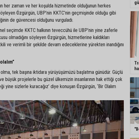
gü
kın her zaman ve her koşulda hizmetinde olduğunun herkes
i söyleyen Özgürgün, UBP’nin KKTC’nin geçmişinde olduğu gibi
inin de güvencesi olduğunu vurguladı.
enel seçimde KKTC halkının teveccühü ile UBP’nin yine zaferle
usu olmadığını söyleyen Özgürgün, hizmetlerine kaldıkları
kili ve verimli bir şekilde devam edeceklerine yürekten inandığını
 olalım”
Tr
ha
te olma, tek başına iktidara yürüyüşümüzü başlatma günüdür. Güçlü
 ve büyük projelerle bu güzel ülkemizin insanlarının hak ettiği çok
ği yine sizlerle kuracağız’ diye konuşan Özgürgün, ‘Bir Olalım
"B