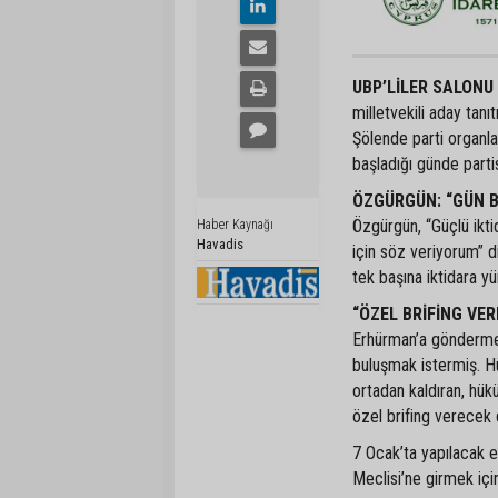
UBP’LİLER SALONU
milletvekili aday tanı
Şölende parti organla
başladığı günde parti
ÖZGÜRGÜN: “GÜN B
Özgürgün, “Güçlü ikti
Haber Kaynağı
Havadis
için söz veriyorum” di
tek başına iktidara 
“ÖZEL BRİFİNG VER
Erhürman’a gönderme
buluşmak istermiş. Hü
ortadan kaldıran, hük
özel brifing verecek 
7 Ocak’ta yapılacak 
Meclisi’ne girmek için 