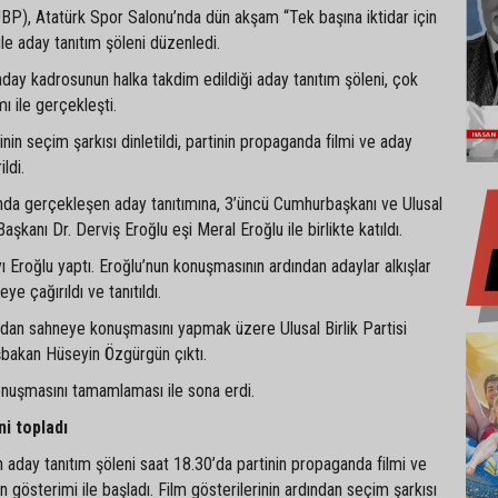
 (UBP), Atatürk Spor Salonu’nda dün akşam “Tek başına iktidar için
ile aday tanıtım şöleni düzenledi.
i aday kadrosunun halka takdim edildiği aday tanıtım şöleni, çok
ımı ile gerçekleşti.
nin seçim şarkısı dinletildi, partinin propaganda filmi ve aday
ildi.
nda gerçekleşen aday tanıtımına, 3’üncü Cumhurbaşkanı ve Ulusal
Başkanı Dr. Derviş Eroğlu eşi Meral Eroğlu ile birlikte katıldı.
 Eroğlu yaptı. Eroğlu’nun konuşmasının ardından adaylar alkışlar
ye çağırıldı ve tanıtıldı.
ndan sahneye konuşmasını yapmak üzere Ulusal Birlik Partisi
bakan Hüseyin Özgürgün çıktı.
nuşmasını tamamlaması ile sona erdi.
i topladı
nin aday tanıtım şöleni saat 18.30’da partinin propaganda filmi ve
in gösterimi ile başladı. Film gösterilerinin ardından seçim şarkısı