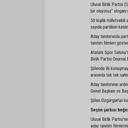
Ulusal Birlik Partisi
bir oluyoruz” sloganı 
50 kişilik milletvekil
sayıda partilinin katıl
Aday tanıtımında parti
tanıtım filmleri göster
Atatürk Spor Salonu’
Birlik Partisi Onursal 
Şölende ilk konuşmayı
arasında tek tek sahne
Aday tanıtımının ardı
Genel Başkanı ve Baş
Şölen Özgürgün’ün ko
Seçim şarkısı beğen
Ulusal Birlik Partisi’
aday tanıtım filmlerin