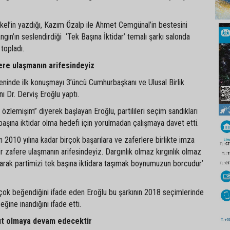
kel’in yazdığı, Kazım Özalp ile Ahmet Cemgünal’in bestesini
ngın’ın seslendirdiği ‘Tek Başına İktidar’ temalı şarkı salonda
topladı.
fere ulaşmanın arifesindeyiz
eninde ilk konuşmayı 3’üncü Cumhurbaşkanı ve Ulusal Birlik
ı Dr. Derviş Eroğlu yaptı.
 özlemişim” diyerek başlayan Eroğlu, partilileri seçim sandıkları
 başına iktidar olma hedefi için yorulmadan çalışmaya davet etti.
n 2010 yılına kadar birçok başarılara ve zaferlere birlikte imza
ir zafere ulaşmanın arifesindeyiz. Dargınlık olmaz kırgınlık olmaz
arak partimizi tek başına iktidara taşımak boynumuzun borcudur’
ok beğendiğini ifade eden Eroğlu bu şarkının 2018 seçimlerinde
ğine inandığını ifade etti.
t olmaya devam edecektir