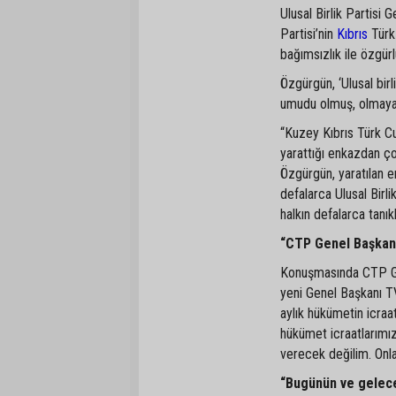
Ulusal Birlik Partisi
Partisi’nin
Kıbrıs
Türk 
bağımsızlık ile özgür
Özgürgün, ‘Ulusal bir
umudu olmuş, olmaya
“Kuzey Kıbrıs Türk Cum
yarattığı enkazdan ç
Özgürgün, yaratılan e
defalarca Ulusal Birli
halkın defalarca tanıklı
“CTP Genel Başkanı
Konuşmasında CTP Ge
yeni Genel Başkanı T
aylık hükümetin icraat
hükümet icraatlarımız
verecek değilim. Onlar
“Bugünün ve gelec