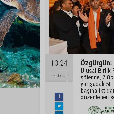
Özgürgün: 
10:24
Ulusal Birlik
şölende, 7 Oc
13 Aralık 2017
yarışacak 50 m
başına iktidar
düzenlenen şö