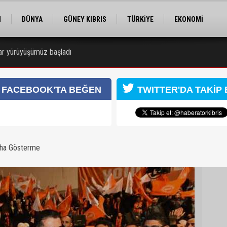
M
DÜNYA
GÜNEY KIBRIS
TÜRKİYE
EKONOMİ
ELER
RÖPORTAJ
EĞİTİM
SPOR
dar yürüyüşümüz başladı
 zanlısı 7 gün daha tutuklu kalacak
FACEBOOK'TA BEĞEN
TWITTER'DA TAKİP 
aha Gösterme