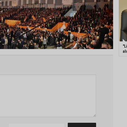
"L
al