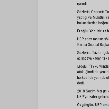
çalındı.
Sözlerini Özdemir To
yaptığı ve Muhittin Ya
bulunanlardan beğeni 
Eroğlu: Yeni bir za
UBP aday tanıtım şöl
Partisi Onursal Başkan
Sözlerine “sizleri çok
açılıncaya kadar, tek
Eroğlu, “1976 yılında
attık. Şimdi de yeni b
herkes tek yumruk ol
dedi.
2018 Seçim Marşını ç
UBP’ye zafer getirece
Özgürgün: UBP umu