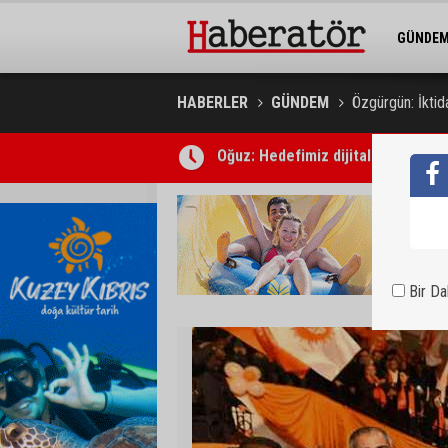
GÜNDE
BELEDİY
HABERLER
GÜNDEM
Özgürgün: İkti
Süpermarketteki bıçaklı saldırının
Bir D