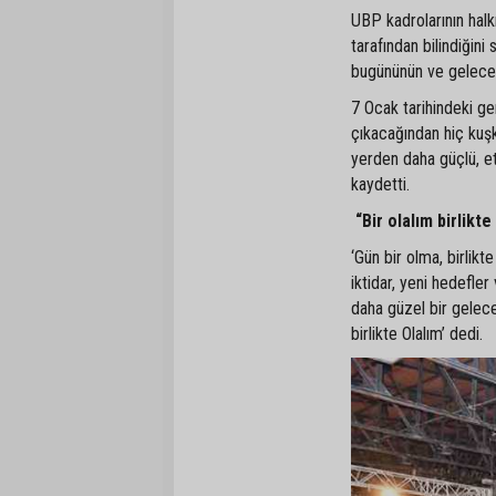
UBP kadrolarının hal
tarafından bilindiğin
bugününün ve geleceğ
7 Ocak tarihindeki g
çıkacağından hiç kuşk
yerden daha güçlü, et
kaydetti.
“Bir olalım birlikte
‘Gün bir olma, birlik
iktidar, yeni hedefler
daha güzel bir gelece
birlikte Olalım’ dedi.