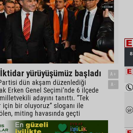
İktidar yürüyüşümüz başladı
A+
 Partisi dün akşam düzenlediği
A-
ak Erken Genel Seçimi’nde 6 ilçede
illetvekili adayını tanıttı. “Tek
 için bir oluyoruz” sloganı ile
len, miting havasında geçti