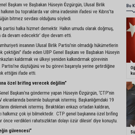
 Genel Başkanı ve Başbakan Hüseyin Özgürgün, Ulusal Birlik
Bu K
halkının bu topraklarda var olma iradesinin ifadesi ve Kıbrıs’ta
lüğün bitmez sevdası olduğunu söyledi.
lik partisi halka hizmet demektir. Halkın umudu olarak doğmuş,
 da devam edecektir’ diye devam etti.
huriyeti insanının Ulusal Birlik Partisi’nin olmadığı hükümetlerin
ok çektiğini” ifade eden UBP Genel Başkanı ve Başbakan Hüseyin
nkazları kaldırmak ve ülkeyi yeniden kalkındırmak görevinin
k Partisi’ne düştüğünü ve bu görevi başarıyla yerine getirdiğine
Oğ
k ettiğini ifade etti.
ku
na özel brifing verecek değilim”
nel Başkanı’na gönderme yapan Hüseyin Özgürgün, ‘CTP’nin
V ekranlarında benimle buluşmak istermiş. Başkanlığımdaki 19
larını dinlemek istermiş. Bıraktıkları enkazı ortadan kaldıran,
ı halkımız çok iyi bilmektedir. CTP genel başkanına özel brifing
 önce verdikleri rahatsızlıktan dolayı özür dilesin’ diye konuştu.
eğin güvencesi”
Sü