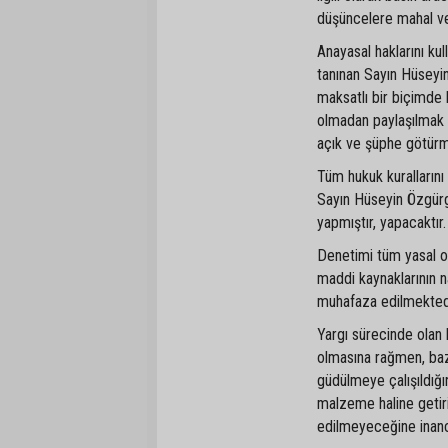
düşüncelere mahal ve
Anayasal haklarını k
tanınan Sayın Hüseyin
maksatlı bir biçimde 
olmadan paylaşılmak 
açık ve şüphe götür
Tüm hukuk kuralların
Sayın Hüseyin Özgürgün
yapmıştır, yapacaktır
Denetimi tüm yasal o
maddi kaynaklarının n
muhafaza edilmektedir
Yargı sürecinde olan 
olmasına rağmen, bazı 
güdülmeye çalışıldığın
malzeme haline getir
edilmeyeceğine inancı