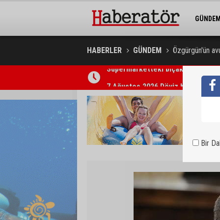
GÜNDE
BELEDİY
HABERLER
GÜNDEM
Özgürgün'ün avu
7 Ağustos 2026 Döviz Kurları
Bir D