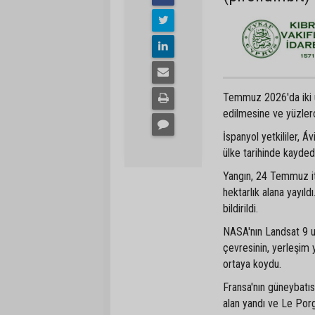
Temmuz 2026'da iki ülk
edilmesine ve yüzlerc
İspanyol yetkililer, Á
ülke tarihinde kayded
Yangın, 24 Temmuz iti
hektarlık alana yayıl
bildirildi.
NASA'nın Landsat 9 uy
çevresinin, yerleşim y
ortaya koydu.
Fransa'nın güneybatı
alan yandı ve Le Por