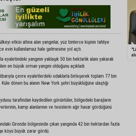
eyi etkisi altına alan yangınlar, yüz binlerce kişinin tahliye
e evin kullanılamaz hale gelmesine yol açtı.
"L
al
vila eyaletindeki yangının yaklaşık 50 bin hektarlık alanı yakarak
ilen en büyük orman yangını olduğunu açıkladı.
barıyla çevre eyaletlerdeki odaklarla birleşerek toplam 77 bin
dı. Küle dönen bu alanın New York şehri büyüklüğüne ulaştığı
dusu tarafından kaydedilen görüntüler, bölgedeki barajların
erlerinin, kamp alanlarının ve tesislerin ağır hasar gördüğünü
sındaki Gironde bölgesinde çıkan yangında 42 bin hektardan fazla
ge köyü büyük zarar gördü.