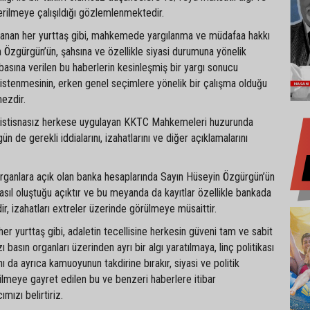
rilmeye çalışıldığı gözlemlenmektedir.
ullanan her yurttaş gibi, mahkemede yargılanma ve müdafaa hakkı
 Özgürgün’ün, şahsına ve özellikle siyasi durumuna yönelik
basına verilen bu haberlerin kesinleşmiş bir yargı sonucu
istenmesinin, erken genel seçimlere yönelik bir çalışma olduğu
mezdir.
ı istisnasız herkese uygulayan KKTC Mahkemeleri huzurunda
 de gerekli iddialarını, izahatlarını ve diğer açıklamalarını
.
rganlara açık olan banka hesaplarında Sayın Hüseyin Özgürgün’ün
asıl oluştuğu açıktır ve bu meyanda da kayıtlar özellikle bankada
, izahatları extreler üzerinde görülmeye müsaittir.
her yurttaş gibi, adaletin tecellisine herkesin güveni tam ve sabit
basın organları üzerinden ayrı bir algı yaratılmaya, linç politikası
ı da ayrıca kamuoyunun takdirine bırakır, siyasi ve politik
ilmeye gayret edilen bu ve benzeri haberlere itibar
mızı belirtiriz.