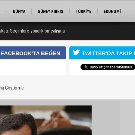
M
DÜNYA
GÜNEY KIBRIS
TÜRKİYE
EKONOMİ
ELER
RÖPORTAJ
EĞİTİM
SPOR
katı: Seçimlere yönelik bir çalışma
FACEBOOK'TA BEĞEN
TWITTER'DA TAKİP 
aha Gösterme