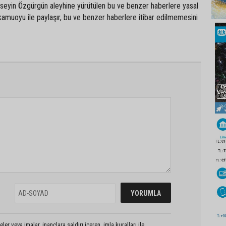
seyin Özgürgün aleyhine yürütülen bu ve benzer haberlere yasal
 kamuoyu ile paylaşır, bu ve benzer haberlere itibar edilmemesini
er veya imalar, inançlara saldırı içeren, imla kuralları ile