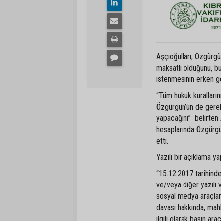
Aşçıoğulları, Özgürgü
maksatlı olduğunu, b
istenmesinin erken g
“Tüm hukuk kuralları
Özgürgün’ün de gerekli
yapacağını” belirten 
hesaplarında Özgürgün
etti.
Yazılı bir açıklama ya
“15.12.2017 tarihind
ve/veya diğer yazılı
sosyal medya araçla
davası hakkında, mah
ilgili olarak basın ar