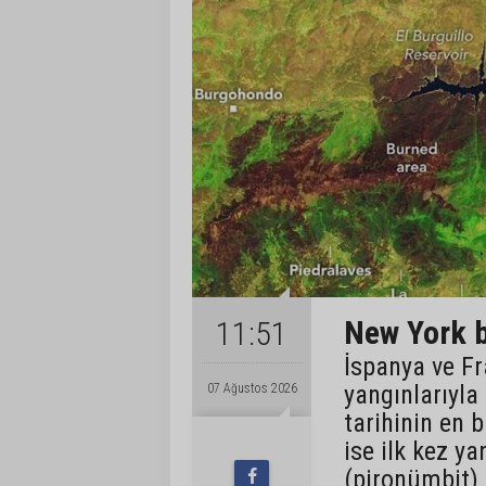
New York b
11:51
İspanya ve Fr
yangınlarıyla
07 Ağustos 2026
tarihinin en 
ise ilk kez ya
(pironümbit) 