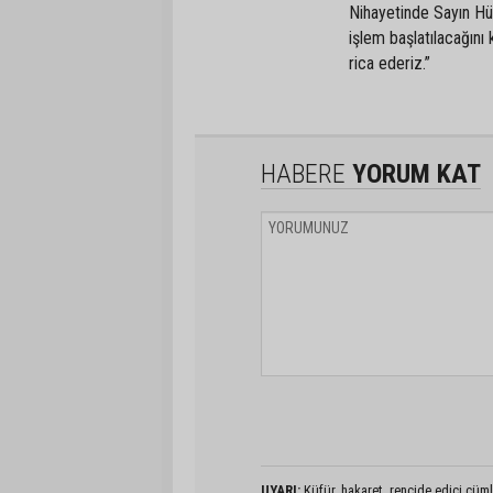
Nihayetinde Sayın Hü
işlem başlatılacağını
rica ederiz.”
HABERE
YORUM KAT
UYARI:
Küfür, hakaret, rencide edici cümlel