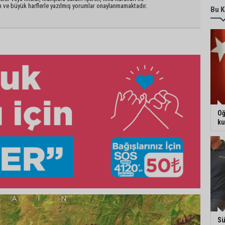
n ve büyük harflerle yazılmış yorumlar onaylanmamaktadır.
Bu K
Oğ
ku
Sü