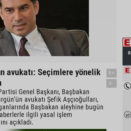
n avukatı: Seçimlere yönelik
A+
a
A-
 Partisi Genel Başkanı, Başbakan
gün’ün avukatı Şefik Aşçıoğulları,
rganlarında Başbakan aleyhine bugün
berlerle ilgili yasal işlem
ını açıkladı.