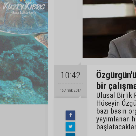
Özgürgün'ü
10:42
bir çalışm
16 Aralık 2017
Ulusal Birlik
Hüseyin Özgür
bazı basın o
yayımlanan ha
başlatacaklar