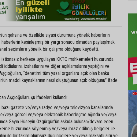
n’ün şahsına ve özellikle siyasi durumuna yönelik haberlerin
u haberlerin kesinleşmiş bir yargı sonucu olmadan paylaşılmak
enel seçimlere yönelik bir çalışma olduğunu kaydetti.
nı istisnasız herkese uygulayan KKTC mahkemeleri huzurunda
 iddialarını, izahatlarını ve diğer açıklamalarını yaptığını ve
Aşçıoğulları, “denetimi tüm yasal organlara açık olan banka
’ün maddi kaynaklarının nasıl oluştuğunun açık olduğunu” ifade
pan Aşçıoğulları, şu ifadeleri kullandı:
e bazı gazete ve/veya radyo ve/veya televizyon kanallarında
 ve/veya görsel ve/veya elektronik haberleşme ağında ve/veya
rında Sayın Hüseyin Özgürgün’ün askıda bulunan/devam eden
keme huzurunda söylenmiş ve/veya ibraz edilmiş belgeler ile
acılığı ile bir takım olumsuz düşüncelere ve/veya maksatlı algı ve