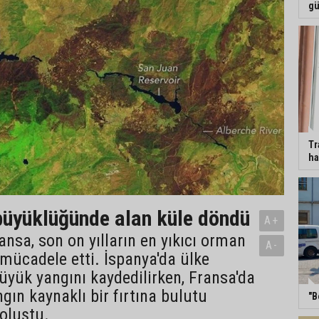
gü
Tr
ha
üyüklüğünde alan küle döndü
A+
ansa, son on yılların en yıkıcı orman
A-
 mücadele etti. İspanya'da ülke
büyük yangını kaydedilirken, Fransa'da
ngın kaynaklı bir fırtına bulutu
"B
oluştu.