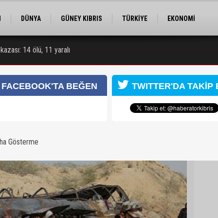
M
DÜNYA
GÜNEY KIBRIS
TÜRKİYE
EKONOMİ
ELER
RÖPORTAJ
EĞİTİM
SPOR
 kazası: 14 ölü, 11 yaralı
 Kongresi için kayıtlar sürüyor
FACEBOOK'TA BEĞEN
TWITTER'DA TAKİP 
aha Gösterme