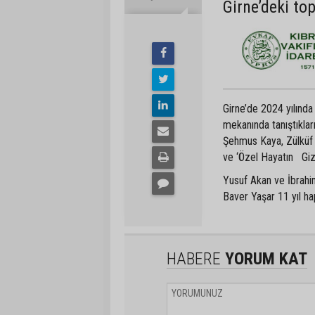
Girne’deki to
Girne’de 2024 yılında
mekanında tanıştıkla
Şehmus Kaya, Zülküf 
ve ‘Özel Hayatın Gizl
Yusuf Akan ve İbrahim
Baver Yaşar 11 yıl hap
HABERE
YORUM KAT