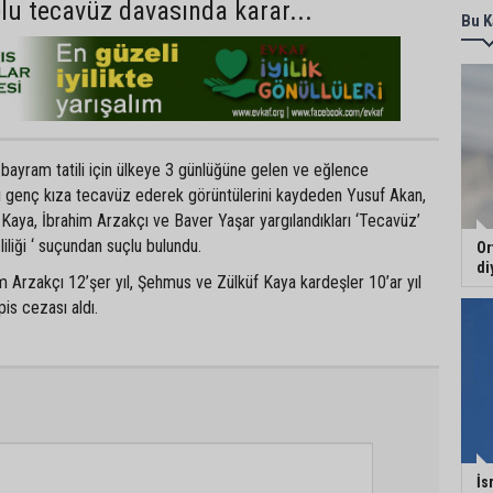
plu tecavüz davasında karar...
Bu K
 bayram tatili için ülkeye 3 günlüğüne gelen ve eğlence
rı genç kıza tecavüz ederek görüntülerini kaydeden Yusuf Akan,
Kaya, İbrahim Arzakçı ve Baver Yaşar yargılandıkları ‘Tecavüz’
iliği ‘ suçundan suçlu bulundu.
Or
di
 Arzakçı 12’şer yıl, Şehmus ve Zülküf Kaya kardeşler 10’ar yıl
is cezası aldı.
İs