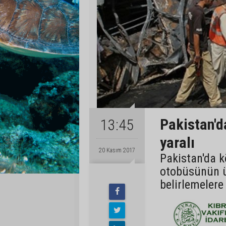
Pakistan'da
13:45
yaralı
20 Kasım 2017
Pakistan'da 
otobüsünün ü
belirlemelere 