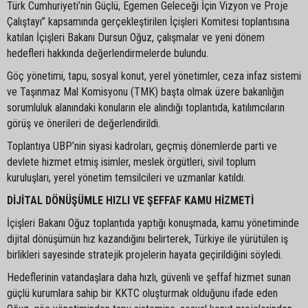
Türk Cumhuriyeti’nin Güçlü, Egemen Geleceği İçin Vizyon ve Proje
Çalıştayı” kapsamında gerçekleştirilen İçişleri Komitesi toplantısına
katılan İçişleri Bakanı Dursun Oğuz, çalışmalar ve yeni dönem
hedefleri hakkında değerlendirmelerde bulundu.
Göç yönetimi, tapu, sosyal konut, yerel yönetimler, ceza infaz sistemi
ve Taşınmaz Mal Komisyonu (TMK) başta olmak üzere bakanlığın
sorumluluk alanındaki konuların ele alındığı toplantıda, katılımcıların
görüş ve önerileri de değerlendirildi.
Toplantıya UBP’nin siyasi kadroları, geçmiş dönemlerde parti ve
devlete hizmet etmiş isimler, meslek örgütleri, sivil toplum
kuruluşları, yerel yönetim temsilcileri ve uzmanlar katıldı.
DİJİTAL DÖNÜŞÜMLE HIZLI VE ŞEFFAF KAMU HİZMETİ
İçişleri Bakanı Oğuz toplantıda yaptığı konuşmada, kamu yönetiminde
dijital dönüşümün hız kazandığını belirterek, Türkiye ile yürütülen iş
birlikleri sayesinde stratejik projelerin hayata geçirildiğini söyledi.
Hedeflerinin vatandaşlara daha hızlı, güvenli ve şeffaf hizmet sunan
güçlü kurumlara sahip bir KKTC oluşturmak olduğunu ifade eden