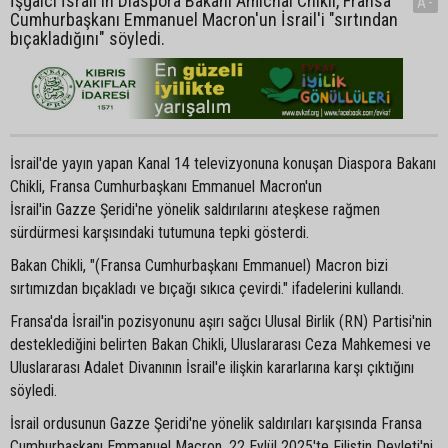
İşgalci İsrail'in Diaspora Bakanı Amichai Chikli, Fransa
A-
Cumhurbaşkanı Emmanuel Macron'un İsrail'i "sırtından
bıçakladığını" söyledi.
İsrail'de yayın yapan Kanal 14 televizyonuna konuşan Diaspora Bakanı
Chikli, Fransa Cumhurbaşkanı Emmanuel Macron'un
İsrail'in Gazze Şeridi'ne yönelik saldırılarını ateşkese rağmen
sürdürmesi karşısındaki tutumuna tepki gösterdi.
Bakan Chikli, "(Fransa Cumhurbaşkanı Emmanuel) Macron bizi
sırtımızdan bıçakladı ve bıçağı sıkıca çevirdi." ifadelerini kullandı.
Fransa'da İsrail'in pozisyonunu aşırı sağcı Ulusal Birlik (RN) Partisi'nin
desteklediğini belirten Bakan Chikli, Uluslararası Ceza Mahkemesi ve
Uluslararası Adalet Divanının İsrail'e ilişkin kararlarına karşı çıktığını
söyledi.
İsrail ordusunun Gazze Şeridi'ne yönelik saldırıları karşısında Fransa
Cumhurbaşkanı Emmanuel Macron, 22 Eylül 2025'te Filistin Devleti'ni