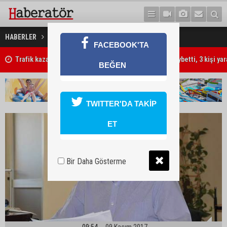
‘Pembe tablo geçici’
HABERLER
GÜNDEM
FACEBOOK'TA
Trafik kazasında 85 yaşındaki Turan Obalı hayatını kaybetti, 3 kişi ya
BEĞEN
TWITTER'DA TAKİP
ET
Bir Daha Gösterme
09:54
09 Kasım 2017