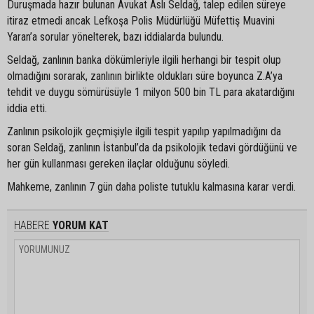
Duruşmada hazır bulunan Avukat Aslı Seldağ, talep edilen süreye
itiraz etmedi ancak Lefkoşa Polis Müdürlüğü Müfettiş Muavini
Yaran’a sorular yönelterek, bazı iddialarda bulundu.
Seldağ, zanlının banka dökümleriyle ilgili herhangi bir tespit olup
olmadığını sorarak, zanlının birlikte oldukları süre boyunca Z.A’ya
tehdit ve duygu sömürüsüyle 1 milyon 500 bin TL para akatardığını
iddia etti.
Zanlının psikolojik geçmişiyle ilgili tespit yapılıp yapılmadığını da
soran Seldağ, zanlının İstanbul’da da psikolojik tedavi gördüğünü ve
her gün kullanması gereken ilaçlar olduğunu söyledi.
Mahkeme, zanlının 7 gün daha poliste tutuklu kalmasına karar verdi.
HABERE
YORUM KAT