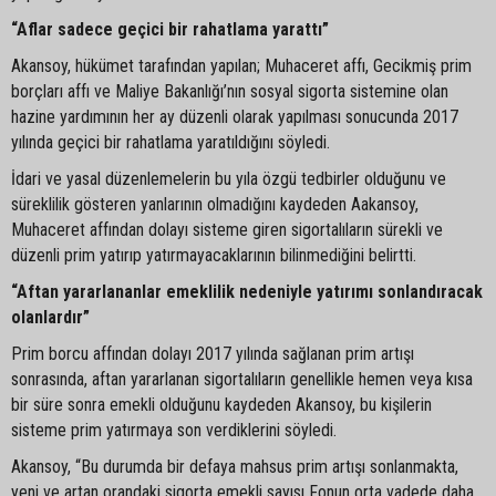
“Aflar sadece geçici bir rahatlama yarattı”
Akansoy, hükümet tarafından yapılan; Muhaceret affı, Gecikmiş prim
borçları affı ve Maliye Bakanlığı’nın sosyal sigorta sistemine olan
hazine yardımının her ay düzenli olarak yapılması sonucunda 2017
yılında geçici bir rahatlama yaratıldığını söyledi.
İdari ve yasal düzenlemelerin bu yıla özgü tedbirler olduğunu ve
süreklilik gösteren yanlarının olmadığını kaydeden Aakansoy,
Muhaceret affından dolayı sisteme giren sigortalıların sürekli ve
düzenli prim yatırıp yatırmayacaklarının bilinmediğini belirtti.
“Aftan yararlananlar emeklilik nedeniyle yatırımı sonlandıracak
olanlardır”
Prim borcu affından dolayı 2017 yılında sağlanan prim artışı
sonrasında, aftan yararlanan sigortalıların genellikle hemen veya kısa
bir süre sonra emekli olduğunu kaydeden Akansoy, bu kişilerin
sisteme prim yatırmaya son verdiklerini söyledi.
Akansoy, “Bu durumda bir defaya mahsus prim artışı sonlanmakta,
yeni ve artan orandaki sigorta emekli sayısı Fonun orta vadede daha