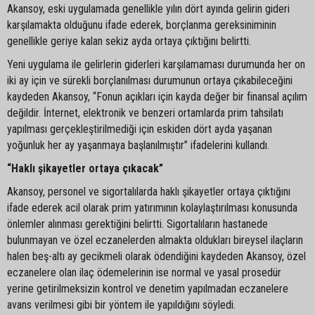
Akansoy, eski uygulamada genellikle yılın dört ayında gelirin gideri
karşılamakta olduğunu ifade ederek, borçlanma gereksiniminin
genellikle geriye kalan sekiz ayda ortaya çıktığını belirtti.
Yeni uygulama ile gelirlerin giderleri karşılamaması durumunda her on
iki ay için ve sürekli borçlanılması durumunun ortaya çıkabileceğini
kaydeden Akansoy, “Fonun açıkları için kayda değer bir finansal açılım
değildir. İnternet, elektronik ve benzeri ortamlarda prim tahsilatı
yapılması gerçekleştirilmediği için eskiden dört ayda yaşanan
yoğunluk her ay yaşanmaya başlanılmıştır” ifadelerini kullandı.
“Haklı şikayetler ortaya çıkacak”
Akansoy, personel ve sigortalılarda haklı şikayetler ortaya çıktığını
ifade ederek acil olarak prim yatırımının kolaylaştırılması konusunda
önlemler alınması gerektiğini belirtti. Sigortalıların hastanede
bulunmayan ve özel eczanelerden almakta oldukları bireysel ilaçların
halen beş-altı ay gecikmeli olarak ödendiğini kaydeden Akansoy, özel
eczanelere olan ilaç ödemelerinin ise normal ve yasal prosedür
yerine getirilmeksizin kontrol ve denetim yapılmadan eczanelere
avans verilmesi gibi bir yöntem ile yapıldığını söyledi.