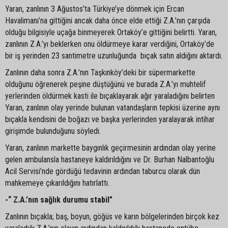
Yaran, zanlının 3 Ağustos’ta Türkiye’ye dönmek için Ercan
Havalimanı’na gittiğini ancak daha önce elde ettiği Z.A.’nın çarşıda
olduğu bilgisiyle uçağa binmeyerek Ortaköy’e gittiğini belirtti. Yaran,
zanlının Z.A.’yı beklerken onu öldürmeye karar verdiğini, Ortaköy’de
bir iş yerinden 23 santimetre uzunluğunda bıçak satın aldığını aktardı.
Zanlının daha sonra Z.A.’nın Taşkınköy’deki bir süpermarkette
olduğunu öğrenerek peşine düştüğünü ve burada Z.A.’yı muhtelif
yerlerinden öldürmek kasti ile bıçaklayarak ağır yaraladığını belirten
Yaran, zanlının olay yerinde bulunan vatandaşların tepkisi üzerine aynı
bıçakla kendisini de boğazı ve başka yerlerinden yaralayarak intihar
girişimde bulunduğunu söyledi.
Yaran, zanlının markette baygınlık geçirmesinin ardından olay yerine
gelen ambulansla hastaneye kaldırıldığını ve Dr. Burhan Nalbantoğlu
Acil Servisi’nde gördüğü tedavinin ardından taburcu olarak dün
mahkemeye çıkarıldığını hatırlattı.
-“ Z.A.’nın sağlık durumu stabil”
Zanlının bıçakla; baş, boyun, göğüs ve karın bölgelerinden birçok kez