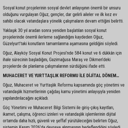
Sosyal konut projelerinin sosyal devlet anlayışının önemli bir unsuru
olduğunu vurgulayan Oğuz, gençler, dar gelirli aileler ve ilk kez ev
sahibi olacak vatandaşlara yönelik çalışmaların devam ettiğini belirtti.
Yaklaşık 30 yıl aradan sonra yeniden başlatılan sosyal konut
projelerinde önemli ilerleme sağlandığını kaydeden Oğuz,
Güzelyurt’taki konutların tamamlanma aşamasına geldiğini söyledi.
Oğuz, Alayköy Sosyal Konut Projesi’nde 584 konut ve 6 dükkân için
ihale sürecinin başladığını, Gazimağusa Maraş ve Dikmen’deki
projelerde de planlama çalışmalarının sürdüğünü ifade etti.
MUHACERET VE YURTTAŞLIK REFORMU İLE DİJİTAL DÖNEM…
Oğuz, Muhaceret ve Yurttaşlık Reformu kapsamında göç yönetimi ve
vatandaşlık hizmetlerinin çağdaş kamu yönetimi anlayışıyla yeniden
yapılandırılacağını açıkladı.
Göç Yönetimi ve Muhaceret Bilgi Sistemi ile giriş-çıkış kayıtları,
ikamet, çalışma, öğrenci izinleri ve vatandaşlık işlemlerinin dijital
ortamda daha hızlı, güvenli ve şeffaf yürütüleceğini belirten Oğuz,
sistemin Kasım 2026’da devreye alınmasının hedeflendiğini söyledi.