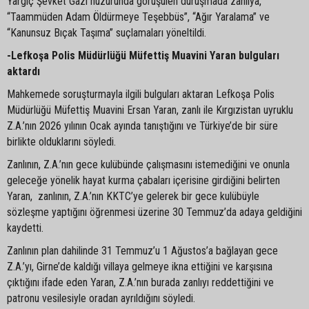
Yargıç Şevket Gazi huzurunda görüşülen duruşmada zanlıya,
“Taammüden Adam Öldürmeye Teşebbüs”, “Ağır Yaralama” ve
“Kanunsuz Bıçak Taşıma” suçlamaları yöneltildi.
-Lefkoşa Polis Müdürlüğü Müfettiş Muavini Yaran bulguları
aktardı
Mahkemede soruşturmayla ilgili bulguları aktaran Lefkoşa Polis
Müdürlüğü Müfettiş Muavini Ersan Yaran, zanlı ile Kırgızistan uyruklu
Z.A.’nın 2026 yılının Ocak ayında tanıştığını ve Türkiye’de bir süre
birlikte olduklarını söyledi.
Zanlının, Z.A.’nın gece kulübünde çalışmasını istemediğini ve onunla
geleceğe yönelik hayat kurma çabaları içerisine girdiğini belirten
Yaran, zanlının, Z.A.’nın KKTC’ye gelerek bir gece kulübüyle
sözleşme yaptığını öğrenmesi üzerine 30 Temmuz’da adaya geldiğini
kaydetti.
Zanlının plan dahilinde 31 Temmuz’u 1 Ağustos’a bağlayan gece
Z.A.’yı, Girne’de kaldığı villaya gelmeye ikna ettiğini ve karşısına
çıktığını ifade eden Yaran, Z.A.’nın burada zanlıyı reddettiğini ve
patronu vesilesiyle oradan ayrıldığını söyledi.