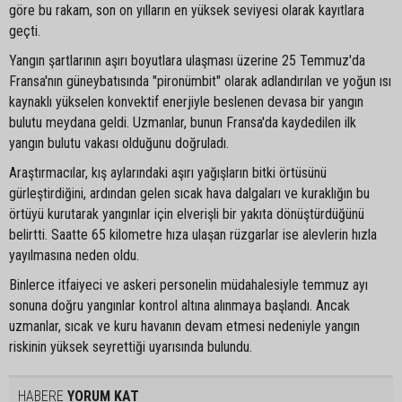
göre bu rakam, son on yılların en yüksek seviyesi olarak kayıtlara
geçti.
Yangın şartlarının aşırı boyutlara ulaşması üzerine 25 Temmuz'da
Fransa'nın güneybatısında "pironümbit" olarak adlandırılan ve yoğun ısı
kaynaklı yükselen konvektif enerjiyle beslenen devasa bir yangın
bulutu meydana geldi. Uzmanlar, bunun Fransa'da kaydedilen ilk
yangın bulutu vakası olduğunu doğruladı.
Araştırmacılar, kış aylarındaki aşırı yağışların bitki örtüsünü
gürleştirdiğini, ardından gelen sıcak hava dalgaları ve kuraklığın bu
örtüyü kurutarak yangınlar için elverişli bir yakıta dönüştürdüğünü
belirtti. Saatte 65 kilometre hıza ulaşan rüzgarlar ise alevlerin hızla
yayılmasına neden oldu.
Binlerce itfaiyeci ve askeri personelin müdahalesiyle temmuz ayı
sonuna doğru yangınlar kontrol altına alınmaya başlandı. Ancak
uzmanlar, sıcak ve kuru havanın devam etmesi nedeniyle yangın
riskinin yüksek seyrettiği uyarısında bulundu.
HABERE
YORUM KAT