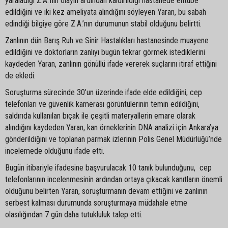
yaraladığı Z.A.’nın olayın ardından kaldırıldığı hastanede entübe
edildiğini ve iki kez ameliyata alındığını söyleyen Yaran, bu sabah
edindiği bilgiye göre Z.A.’nın durumunun stabil olduğunu belirtti.
Zanlının dün Barış Ruh ve Sinir Hastalıkları hastanesinde muayene
edildiğini ve doktorların zanlıyı bugün tekrar görmek istediklerini
kaydeden Yaran, zanlının gönüllü ifade vererek suçlarını itiraf ettiğini
de ekledi.
Soruşturma sürecinde 30’un üzerinde ifade elde edildiğini, cep
telefonları ve güvenlik kamerası görüntülerinin temin edildiğini,
saldırıda kullanılan bıçak ile çeşitli materyallerin emare olarak
alındığını kaydeden Yaran, kan örneklerinin DNA analizi için Ankara’ya
gönderildiğini ve toplanan parmak izlerinin Polis Genel Müdürlüğü’nde
incelemede olduğunu ifade etti.
Bugün itibariyle ifadesine başvurulacak 10 tanık bulunduğunu, cep
telefonlarının incelenmesinin ardından ortaya çıkacak kanıtların önemli
olduğunu belirten Yaran, soruşturmanın devam ettiğini ve zanlının
serbest kalması durumunda soruşturmaya müdahale etme
olasılığından 7 gün daha tutukluluk talep etti.