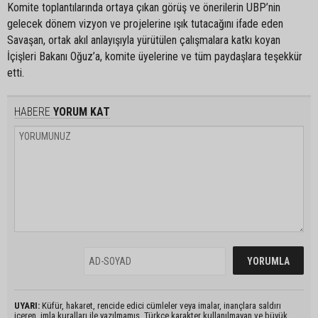
Komite toplantılarında ortaya çıkan görüş ve önerilerin UBP’nin
gelecek dönem vizyon ve projelerine ışık tutacağını ifade eden
Savaşan, ortak akıl anlayışıyla yürütülen çalışmalara katkı koyan
İçişleri Bakanı Oğuz’a, komite üyelerine ve tüm paydaşlara teşekkür
etti.
HABERE
YORUM KAT
UYARI:
Küfür, hakaret, rencide edici cümleler veya imalar, inançlara saldırı
içeren, imla kuralları ile yazılmamış, Türkçe karakter kullanılmayan ve büyük