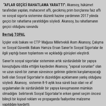
“AFLAR GEÇİCİ RAHATLAMA YARATTI”:
Akansoy, hükümet
tarafından yapılan, muhaceret affı, gecikmiş prim borçlarına faiz affı
ve sosyal sigorta sistemine düzenli hazine yardımının 2017 yılında
geçici bir rahatlama yaratıldığını söyledi. Akansoy, bu rahatlamanın
geçici olduğunu savundu
Bertuğ TOPAL
İçişler eski bakanı ve CTP Mağusa Milletvekili Asım Akansoy, Çalışma
ve Sosyal Güvenlik Bakanı Hamza Ersan Saner’in Sosyal Sigortalar ile
ilgili yaptığı basın toplantısını ve açıkladığı görüşleri eleştirdi.
Saner’in sosyal sigortalar sisteminin artık sürdürülebilir bir yapıya
kavuştuğunu iddia ettiğini kaydeden Akansoy, “yapısal sorunları” olan
ve uzun süreli bir zaman süresince gelirinin giderini karşılamayacağı
belli olan Sosyal Sigortalar’ın düzeldiğini açıklamanın yanlış olduğunu
söyledi. Akansoy, sistemin 8-9 aylık kısa süreli bazı idari ve af
uygulamaları ile sürdürülebilir bir yapıya kavuşmasının mümkün
olmadığını belirterek Sosyal Sigortalar’ın erken genel seçim öncesi
bilinçli bir kişisel reklam ve propaganda faaliyetine malzeme
yapıldığını kaydetti.