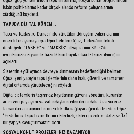
Oğuz, göç yönetiminden tapu sistemine, sosyal konut projelerinden
iskân politikalarına kadar birçok alanda reform çalışmalarının
sürdüğünü kaydetti.
TAPUDA DİJİTAL DÖNEM...
Tapu ve Kadastro Dairesi’nde yürütülen dönüşüm çalışmalarının
önemli bir aşamaya geldiğini belirten Oğuz, Türkiye’nin teknik
desteğiyle "TAKBİS" ve "MAKSİS" altyapılarının KKTC’de
uygulanmasına yönelik hazırlıkların büyük ölçüde tamamlandığını
açıkladı.
Sistemin eylül ayında devreye alınmasının hedeflendiğini belirten
Oğuz, yeni yapıyla tapu işlemlerinin daha hızlı, güvenli ve tamamen
dijital ortamda yürütüleceğini söyledi.
Dijital sistemlerin taşınmaz kayıtlarının güvenli yönetimi, kurumlar
arası veri paylaşımı ve vatandaşların işlemlerini daha kısa sürede
tamamlaması açısından önemli katkı sağlayacağını ifade eden Oğuz,
“Hedefimiz tapu hizmetlerini daha hızlı, daha güvenli ve daha şeffaf
bir yapıya kavuşturmaktır” dedi.
SOSYAL KONUT PROJELERİ HIZ KAZANIYOR