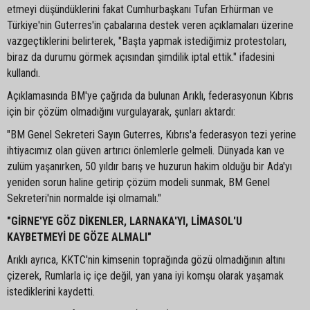
etmeyi düşündüklerini fakat Cumhurbaşkanı Tufan Erhürman ve
Türkiye'nin Guterres'in çabalarına destek veren açıklamaları üzerine
vazgeçtiklerini belirterek, "Başta yapmak istediğimiz protestoları,
biraz da durumu görmek açısından şimdilik iptal ettik." ifadesini
kullandı.
Açıklamasında BM'ye çağrıda da bulunan Arıklı, federasyonun Kıbrıs
için bir çözüm olmadığını vurgulayarak, şunları aktardı:
"BM Genel Sekreteri Sayın Guterres, Kıbrıs'a federasyon tezi yerine
ihtiyacımız olan güven artırıcı önlemlerle gelmeli. Dünyada kan ve
zulüm yaşanırken, 50 yıldır barış ve huzurun hakim olduğu bir Ada'yı
yeniden sorun haline getirip çözüm modeli sunmak, BM Genel
Sekreteri'nin normalde işi olmamalı."
"GİRNE'YE GÖZ DİKENLER, LARNAKA'YI, LİMASOL'U
KAYBETMEYİ DE GÖZE ALMALI"
Arıklı ayrıca, KKTC'nin kimsenin toprağında gözü olmadığının altını
çizerek, Rumlarla iç içe değil, yan yana iyi komşu olarak yaşamak
istediklerini kaydetti.