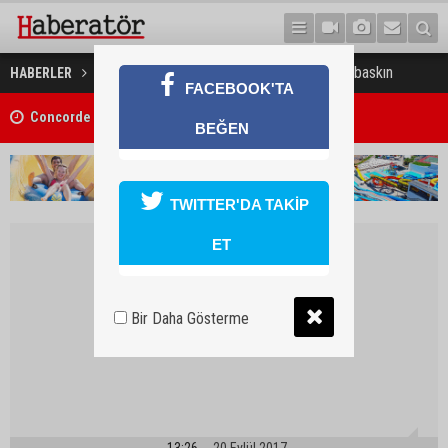
Rönesans Holding’e Rusya’da baskın
HABERLER
TÜRKİYE
FACEBOOK'TA
Concorde Aria Hotel kapılarını açtı
BEĞEN
TWITTER'DA TAKİP
ET
Bir Daha Gösterme
13:26
20 Eylül 2017