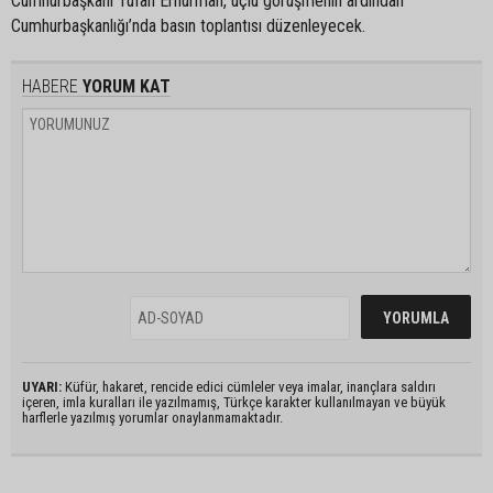
Cumhurbaşkanı Tufan Erhürman, üçlü görüşmenin ardından
Cumhurbaşkanlığı’nda basın toplantısı düzenleyecek.
HABERE
YORUM KAT
UYARI:
Küfür, hakaret, rencide edici cümleler veya imalar, inançlara saldırı
içeren, imla kuralları ile yazılmamış, Türkçe karakter kullanılmayan ve büyük
harflerle yazılmış yorumlar onaylanmamaktadır.