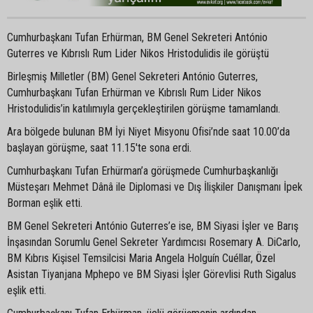
Cumhurbaşkanı Tufan Erhürman, BM Genel Sekreteri António
Guterres ve Kıbrıslı Rum Lider Nikos Hristodulidis ile görüştü
Birleşmiş Milletler (BM) Genel Sekreteri António Guterres,
Cumhurbaşkanı Tufan Erhürman ve Kıbrıslı Rum Lider Nikos
Hristodulidis’in katılımıyla gerçekleştirilen görüşme tamamlandı.
Ara bölgede bulunan BM İyi Niyet Misyonu Ofisi’nde saat 10.00’da
başlayan görüşme, saat 11.15'te sona erdi.
Cumhurbaşkanı Tufan Erhürman’a görüşmede Cumhurbaşkanlığı
Müsteşarı Mehmet Dânâ ile Diplomasi ve Dış İlişkiler Danışmanı İpek
Borman eşlik etti.
BM Genel Sekreteri António Guterres’e ise, BM Siyasi İşler ve Barış
İnşasından Sorumlu Genel Sekreter Yardımcısı Rosemary A. DiCarlo,
BM Kıbrıs Kişisel Temsilcisi Maria Angela Holguín Cuéllar, Özel
Asistan Tiyanjana Mphepo ve BM Siyasi İşler Görevlisi Ruth Sigalus
eşlik etti.