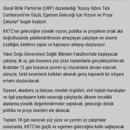
Ulusal Birlik Partisi’nin (UBP) düzenlediği “Kuzey Kıbrıs Türk
Cumhuriyeti’nin Güçlü, Egemen Geleceği İçin Vizyon ve Proje
Çalıştayı” bugün başlıyor.
KKTC’nin geleceğine yönelik vizyon, politika ve projelerin ortak akıl
doğrultusunda şekillendirilmesini amaçlayan çalıştayın en önemli
özelliğini, katılımcı yapısı ve kapsayıcı anlayışı oluşturuyor.
Yakın Doğu Üniversitesi Sağlık Bilimleri Fakültesi’nde başlayacak
çalıştay, ilk üç gün boyunca yüz yüze toplantılarla gerçekleştirilecek.
Ardından 15 gün boyunca çevrim içi oturumlarla devam edecek
süreçte, farklı kesimlerin katkıları alınarak geniş kapsamlı bir istişare
ortamı oluşturulacak.
Siyaset, akademi, iş dünyası, meslek örgütleri, sivil toplum kuruluşları
ve ilgili paydaşların katkı sunacağı çalıştayda; ülkenin öncelikli
alanlarına yönelik değerlendirmeler yapılacak, geleceğe dönük
politika ve proje önerileri ele alınacak.
Toplam 18 gün sürecek yüz yüze ve çevrim içi çalışmalar
sonucunda, KKTC’nin güçlü ve egemen geleceğine katkı sağlayacak