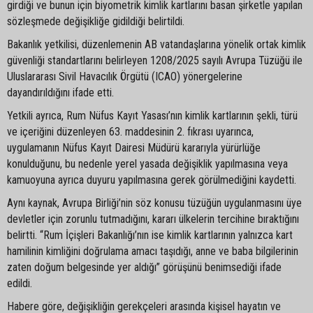
girdiği ve bunun için biyometrik kimlik kartlarını basan şirketle yapılan
sözleşmede değişikliğe gidildiği belirtildi.
Bakanlık yetkilisi, düzenlemenin AB vatandaşlarına yönelik ortak kimlik
güvenliği standartlarını belirleyen 1208/2025 sayılı Avrupa Tüzüğü ile
Uluslararası Sivil Havacılık Örgütü (ICAO) yönergelerine
dayandırıldığını ifade etti.
Yetkili ayrıca, Rum Nüfus Kayıt Yasası’nın kimlik kartlarının şekli, türü
ve içeriğini düzenleyen 63. maddesinin 2. fıkrası uyarınca,
uygulamanın Nüfus Kayıt Dairesi Müdürü kararıyla yürürlüğe
konulduğunu, bu nedenle yerel yasada değişiklik yapılmasına veya
kamuoyuna ayrıca duyuru yapılmasına gerek görülmediğini kaydetti.
Aynı kaynak, Avrupa Birliği’nin söz konusu tüzüğün uygulanmasını üye
devletler için zorunlu tutmadığını, kararı ülkelerin tercihine bıraktığını
belirtti. “Rum İçişleri Bakanlığı’nın ise kimlik kartlarının yalnızca kart
hamilinin kimliğini doğrulama amacı taşıdığı, anne ve baba bilgilerinin
zaten doğum belgesinde yer aldığı” görüşünü benimsediği ifade
edildi.
Habere göre, değişikliğin gerekçeleri arasında kişisel hayatın ve