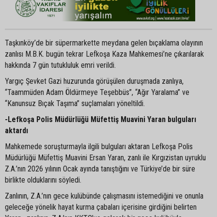
Taşkınköy’de bir süpermarkette meydana gelen bıçaklama olayının
zanlısı M.B.K. bugün tekrar Lefkoşa Kaza Mahkemesi’ne çıkarılarak
hakkında 7 gün tutukluluk emri verildi.
Yargıç Şevket Gazi huzurunda görüşülen duruşmada zanlıya,
“Taammüden Adam Öldürmeye Teşebbüs”, “Ağır Yaralama” ve
“Kanunsuz Bıçak Taşıma” suçlamaları yöneltildi.
-Lefkoşa Polis Müdürlüğü Müfettiş Muavini Yaran bulguları
aktardı
Mahkemede soruşturmayla ilgili bulguları aktaran Lefkoşa Polis
Müdürlüğü Müfettiş Muavini Ersan Yaran, zanlı ile Kırgızistan uyruklu
Z.A.’nın 2026 yılının Ocak ayında tanıştığını ve Türkiye’de bir süre
birlikte olduklarını söyledi.
Zanlının, Z.A.’nın gece kulübünde çalışmasını istemediğini ve onunla
geleceğe yönelik hayat kurma çabaları içerisine girdiğini belirten