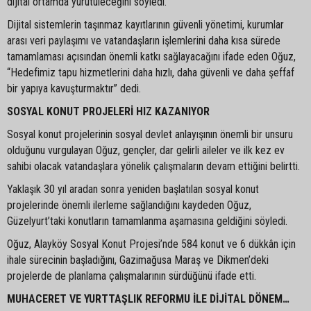
dijital ortamda yürütüleceğini söyledi.
Dijital sistemlerin taşınmaz kayıtlarının güvenli yönetimi, kurumlar
arası veri paylaşımı ve vatandaşların işlemlerini daha kısa sürede
tamamlaması açısından önemli katkı sağlayacağını ifade eden Oğuz,
“Hedefimiz tapu hizmetlerini daha hızlı, daha güvenli ve daha şeffaf
bir yapıya kavuşturmaktır” dedi.
SOSYAL KONUT PROJELERİ HIZ KAZANIYOR
Sosyal konut projelerinin sosyal devlet anlayışının önemli bir unsuru
olduğunu vurgulayan Oğuz, gençler, dar gelirli aileler ve ilk kez ev
sahibi olacak vatandaşlara yönelik çalışmaların devam ettiğini belirtti.
Yaklaşık 30 yıl aradan sonra yeniden başlatılan sosyal konut
projelerinde önemli ilerleme sağlandığını kaydeden Oğuz,
Güzelyurt’taki konutların tamamlanma aşamasına geldiğini söyledi.
Oğuz, Alayköy Sosyal Konut Projesi’nde 584 konut ve 6 dükkân için
ihale sürecinin başladığını, Gazimağusa Maraş ve Dikmen’deki
projelerde de planlama çalışmalarının sürdüğünü ifade etti.
MUHACERET VE YURTTAŞLIK REFORMU İLE DİJİTAL DÖNEM…