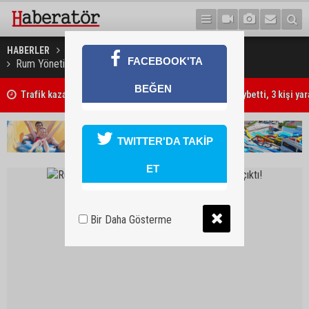
HABERLER
DÜNYA
FACEBOOK'TA
Rum Yönetimi’ne kaçan FETÖ’cü bakın kim çıktı!
BEĞEN
Trafik kazasında 85 yaşındaki Turan Obalı hayatını kaybetti, 3 kişi ya
TWITTER'DA TAKİP
ET
Bir Daha Gösterme