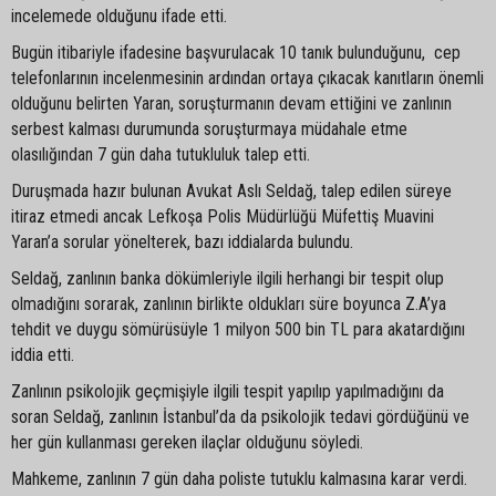
incelemede olduğunu ifade etti.
Bugün itibariyle ifadesine başvurulacak 10 tanık bulunduğunu, cep
telefonlarının incelenmesinin ardından ortaya çıkacak kanıtların önemli
olduğunu belirten Yaran, soruşturmanın devam ettiğini ve zanlının
serbest kalması durumunda soruşturmaya müdahale etme
olasılığından 7 gün daha tutukluluk talep etti.
Duruşmada hazır bulunan Avukat Aslı Seldağ, talep edilen süreye
itiraz etmedi ancak Lefkoşa Polis Müdürlüğü Müfettiş Muavini
Yaran’a sorular yönelterek, bazı iddialarda bulundu.
Seldağ, zanlının banka dökümleriyle ilgili herhangi bir tespit olup
olmadığını sorarak, zanlının birlikte oldukları süre boyunca Z.A’ya
tehdit ve duygu sömürüsüyle 1 milyon 500 bin TL para akatardığını
iddia etti.
Zanlının psikolojik geçmişiyle ilgili tespit yapılıp yapılmadığını da
soran Seldağ, zanlının İstanbul’da da psikolojik tedavi gördüğünü ve
her gün kullanması gereken ilaçlar olduğunu söyledi.
Mahkeme, zanlının 7 gün daha poliste tutuklu kalmasına karar verdi.