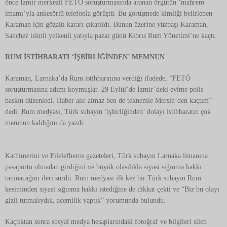
önce İzmir merkezli FETÖ soruşturmasında aranan örgütün ‘mahrem
imamı’yla ankesörlü telefonla görüştü. Bu görüşmede kimliği belirlenen
Karaman için gözaltı kararı çıkarıldı. Bunun üzerine yüzbaşı Karaman,
Sanchez isimli yelkenli yatıyla pazar günü Kıbrıs Rum Yönetimi’ne kaçtı.
RUM İSTİHBARATI ‘İŞBİRLİĞİNDEN’ MEMNUN
Karaman, Larnaka’da Rum istihbaratına verdiği ifadede, “FETÖ
soruşturmasına adımı koymuşlar. 29 Eylül’de İzmir’deki evime polis
baskın düzenledi. Haber alır almaz ben de teknemle Mersin’den kaçtım”
dedi. Rum medyası, Türk subayın ‘işbirliğinden’ dolayı istihbaratın çok
memnun kaldığını da yazdı.
Kathimerini ve Filelefheros gazeteleri, Türk subayın Larnaka limanına
pasaportu olmadan girdiğini ve büyük olasılıkla siyasi sığınma hakkı
tanınacağını ileri sürdü. Rum medyası ilk kez bir Türk subayın Rum
kesiminden siyasi sığınma hakkı istediğine de dikkat çekti ve “Biz bu olayı
gizli tutmalıydık, acemilik yaptık” yorumunda bulundu.
Kaçtıktan sonra sosyal medya hesaplarındaki fotoğraf ve bilgileri silen