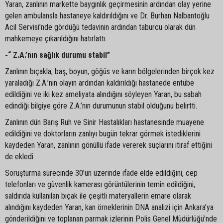
Yaran, zanlının markette baygınlık geçirmesinin ardından olay yerine
gelen ambulansla hastaneye kaldırıldığını ve Dr. Burhan Nalbantoğlu
Acil Servisi’nde gördüğü tedavinin ardından taburcu olarak dün
mahkemeye çıkarıldığını hatırlattı.
-“ Z.A.’nın sağlık durumu stabil”
Zanlının bıçakla; baş, boyun, göğüs ve karın bölgelerinden birçok kez
yaraladığı Z.A.’nın olayın ardından kaldırıldığı hastanede entübe
edildiğini ve iki kez ameliyata alındığını söyleyen Yaran, bu sabah
edindiği bilgiye göre Z.A.’nın durumunun stabil olduğunu belirtti.
Zanlının dün Barış Ruh ve Sinir Hastalıkları hastanesinde muayene
edildiğini ve doktorların zanlıyı bugün tekrar görmek istediklerini
kaydeden Yaran, zanlının gönüllü ifade vererek suçlarını itiraf ettiğini
de ekledi.
Soruşturma sürecinde 30’un üzerinde ifade elde edildiğini, cep
telefonları ve güvenlik kamerası görüntülerinin temin edildiğini,
saldırıda kullanılan bıçak ile çeşitli materyallerin emare olarak
alındığını kaydeden Yaran, kan örneklerinin DNA analizi için Ankara’ya
gönderildiğini ve toplanan parmak izlerinin Polis Genel Müdürlüğü’nde