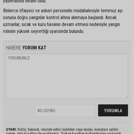
yayılmasına neden oldu.
Binlerce itfaiyeci ve askeri personelin müdahalesiyle temmuz ayı
sonuna doğru yangınlar kontrol altına alınmaya başlandı. Ancak
uzmanlar, sıcak ve kuru havanın devam etmesi nedeniyle yangın
riskinin yüksek seyrettiği uyarısında bulundu.
HABERE
YORUM KAT
UYARI:
Küfür, hakaret, rencide edici cümleler veya imalar, inançlara saldırı
içeren, imla kuralları ile yazılmamış, Türkçe karakter kullanılmayan ve büyük