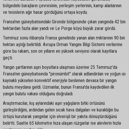
bölgedeki barajların çevresinin, yerleşim yerlerinin, kamp alanlarının
ve tesislerin ağır hasar gördüğünü ortaya koydu.
Fransa'nın güneybatısındaki Gironde bölgesinde çıkan yangında 42 bin
hektardan fazla alan yandı ve Le Porge köyü büyük zarar gördü.
Temmuz sonu itibarıyla Fransa genelinde yanan alan miktarının 90 bin
hektarı aştığı belirtildi. Avrupa Orman Yangını Bilgi Sistemi verilerine
göre bu rakam, son on yılların en yüksek seviyesi olarak kayıtlara
geçti.
Yangın şartlarının aşırı boyutlara ulaşması üzerine 25 Temmuz'da
Fransa'nın güneybatısında "pironümbit" olarak adlandırılan ve yoğun ısı
kaynaklı yükselen konvektif enerjiyle beslenen devasa bir yangın
bulutu meydana geldi. Uzmanlar, bunun Fransa'da kaydedilen ilk
yangın bulutu vakası olduğunu doğruladı.
Araştırmacılar, kış aylarındaki aşırı yağışların bitki örtüsünü
gürleştirdiğini, ardından gelen sıcak hava dalgaları ve kuraklığın bu
örtüyü kurutarak yangınlar için elverişli bir yakıta dönüştürdüğünü
belirtti. Saatte 65 kilometre hıza ulaşan rüzgarlar ise alevlerin hızla