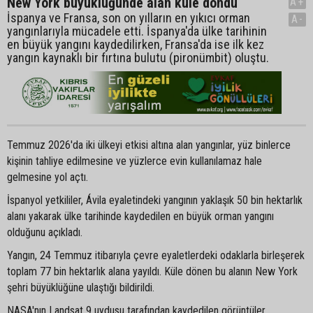
New York büyüklüğünde alan küle döndü
A+
İspanya ve Fransa, son on yılların en yıkıcı orman
A-
yangınlarıyla mücadele etti. İspanya'da ülke tarihinin
en büyük yangını kaydedilirken, Fransa'da ise ilk kez
yangın kaynaklı bir fırtına bulutu (pironümbit) oluştu.
Temmuz 2026'da iki ülkeyi etkisi altına alan yangınlar, yüz binlerce
kişinin tahliye edilmesine ve yüzlerce evin kullanılamaz hale
gelmesine yol açtı.
İspanyol yetkililer, Ávila eyaletindeki yangının yaklaşık 50 bin hektarlık
alanı yakarak ülke tarihinde kaydedilen en büyük orman yangını
olduğunu açıkladı.
Yangın, 24 Temmuz itibarıyla çevre eyaletlerdeki odaklarla birleşerek
toplam 77 bin hektarlık alana yayıldı. Küle dönen bu alanın New York
şehri büyüklüğüne ulaştığı bildirildi.
NASA'nın Landsat 9 uydusu tarafından kaydedilen görüntüler,