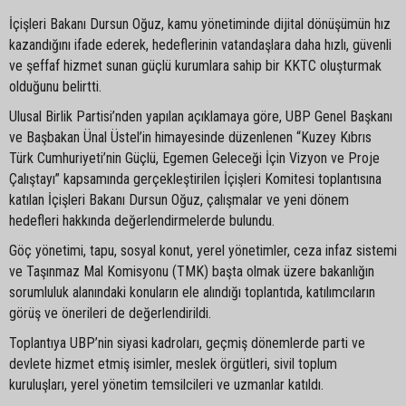
İçişleri Bakanı Dursun Oğuz, kamu yönetiminde dijital dönüşümün hız
kazandığını ifade ederek, hedeflerinin vatandaşlara daha hızlı, güvenli
ve şeffaf hizmet sunan güçlü kurumlara sahip bir KKTC oluşturmak
olduğunu belirtti.
Ulusal Birlik Partisi’nden yapılan açıklamaya göre, UBP Genel Başkanı
ve Başbakan Ünal Üstel’in himayesinde düzenlenen “Kuzey Kıbrıs
Türk Cumhuriyeti’nin Güçlü, Egemen Geleceği İçin Vizyon ve Proje
Çalıştayı” kapsamında gerçekleştirilen İçişleri Komitesi toplantısına
katılan İçişleri Bakanı Dursun Oğuz, çalışmalar ve yeni dönem
hedefleri hakkında değerlendirmelerde bulundu.
Göç yönetimi, tapu, sosyal konut, yerel yönetimler, ceza infaz sistemi
ve Taşınmaz Mal Komisyonu (TMK) başta olmak üzere bakanlığın
sorumluluk alanındaki konuların ele alındığı toplantıda, katılımcıların
görüş ve önerileri de değerlendirildi.
Toplantıya UBP’nin siyasi kadroları, geçmiş dönemlerde parti ve
devlete hizmet etmiş isimler, meslek örgütleri, sivil toplum
kuruluşları, yerel yönetim temsilcileri ve uzmanlar katıldı.