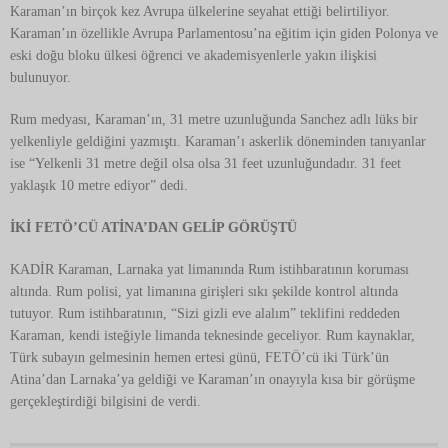
Karaman’ın birçok kez Avrupa ülkelerine seyahat ettiği belirtiliyor.
Karaman’ın özellikle Avrupa Parlamentosu’na eğitim için giden Polonya ve
eski doğu bloku ülkesi öğrenci ve akademisyenlerle yakın ilişkisi
bulunuyor.
Rum medyası, Karaman’ın, 31 metre uzunluğunda Sanchez adlı lüks bir
yelkenliyle geldiğini yazmıştı. Karaman’ı askerlik döneminden tanıyanlar
ise “Yelkenli 31 metre değil olsa olsa 31 feet uzunluğundadır. 31 feet
yaklaşık 10 metre ediyor” dedi.
İKİ FETÖ’CÜ ATİNA’DAN GELİP GÖRÜŞTÜ
KADİR Karaman, Larnaka yat limanında Rum istihbaratının koruması
altında. Rum polisi, yat limanına girişleri sıkı şekilde kontrol altında
tutuyor. Rum istihbaratının, “Sizi gizli eve alalım” teklifini reddeden
Karaman, kendi isteğiyle limanda teknesinde geceliyor. Rum kaynaklar,
Türk subayın gelmesinin hemen ertesi günü, FETÖ’cü iki Türk’ün
Atina’dan Larnaka’ya geldiği ve Karaman’ın onayıyla kısa bir görüşme
gerçekleştirdiği bilgisini de verdi.