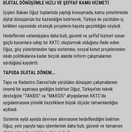
DİJİTAL DÖNÜŞÜMLE HIZLI VE ŞEFFAF KAMU HİZMETİ
İçişleri Bakanı Oğuz toplantıda yaptığı konuşmada, kamu yönetiminde
dijital dönüşümün hız kazandığını belirterek, Türkiye ile yürütülen iş
birlikleri sayesinde stratejik projelerin hayata geçirildiğini söyledi.
Hedeflerinin vatandaşlara daha hızlı, güvenli ve şeffaf hizmet sunan
güçlü kurumlara sahip bir KKTC oluşturmak olduğunu ifade eden
Oğuz, göç yönetiminden tapu sistemine, sosyal konut projelerinden
iskân politikalarına kadar birçok alanda reform çalışmalarının
sürdüğünü kaydetti.
TAPUDA DİJİTAL DÖNEM...
Tapu ve Kadastro Dairesi’nde yürütülen dönüşüm çalışmalarının
önemli bir aşamaya geldiğini belirten Oğuz, Türkiye’nin teknik
desteğiyle "TAKBİS" ve "MAKSİS" altyapılarının KKTC’de
uygulanmasına yönelik hazırlıkların büyük ölçüde tamamlandığını
açıkladı.
Sistemin eylül ayında devreye alınmasının hedeflendiğini belirten
Oğuz, yeni yapıyla tapu işlemlerinin daha hızlı, güvenli ve tamamen