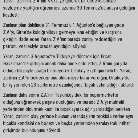
Yaran, zanlının, Z.A.’nın KKTC’ye gelerek bir gece kulübüyle
sözleşme yaptığını öğrenmesi üzerine 30 Temmuz’da adaya geldiğini
kaydetti.
Zanlının plan dahilinde 31 Temmuz’u 1 Ağustos’a bağlayan gece
Z.A.’yı, Girne’de kaldığı villaya gelmeye ikna ettiğini ve karşısına
çıktığını ifade eden Yaran, Z.A.’nın burada zanlıyı reddettiğini ve
patronu vesilesiyle oradan ayrıldığını söyledi.
Yaran, zanlının 3 Ağustos’ta Türkiye’ye dönmek için Ercan
Havalimanı’na gittiğini ancak daha önce elde ettiği Z.A.’nın çarşıda
olduğu bilgisiyle uçağa binmeyerek Ortaköy’e gittiğini belirtti. Yaran,
zanlının Z.A.’yı beklerken onu öldürmeye karar verdiğini, Ortaköy’de
bir iş yerinden 23 santimetre uzunluğunda bıçak satın aldığını aktardı.
Zanlının daha sonra Z.A.’nın Taşkınköy’deki bir süpermarkette
olduğunu öğrenerek peşine düştüğünü ve burada Z.A.’yı muhtelif
yerlerinden öldürmek kasti ile bıçaklayarak ağır yaraladığını belirten
Yaran, zanlının olay yerinde bulunan vatandaşların tepkisi üzerine aynı
bıçakla kendisini de boğazı ve başka yerlerinden yaralayarak intihar
girişimde bulunduğunu söyledi.