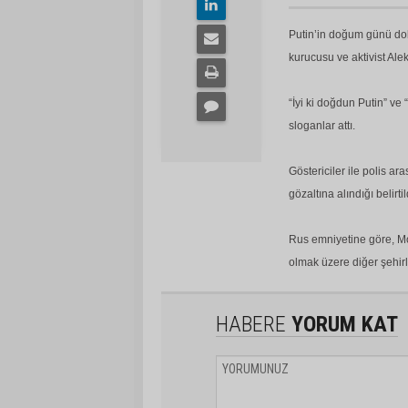
Putin’in doğum günü dola
kurucusu ve aktivist Alek
“İyi ki doğdun Putin” ve 
sloganlar attı.
Göstericiler ile polis a
gözaltına alındığı belirt
Rus emniyetine göre, Mos
olmak üzere diğer şehirl
HABERE
YORUM KAT