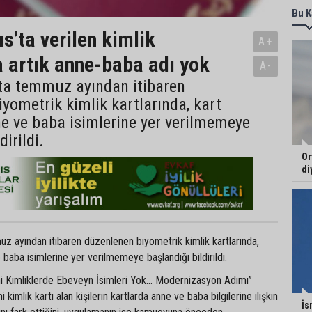
Bu K
s’ta verilen kimlik
A+
a artık anne-baba adı yok
A-
’ta temmuz ayından itibaren
yometrik kimlik kartlarında, kart
e ve baba isimlerine yer verilmemeye
dirildi.
Or
di
z ayından itibaren düzenlenen biyometrik kimlik kartlarında,
 baba isimlerine yer verilmemeye başlandığı bildirildi.
eni Kimliklerde Ebeveyn İsimleri Yok… Modernizasyon Adımı”
i kimlik kartı alan kişilerin kartlarda anne ve baba bilgilerine ilişkin
İs