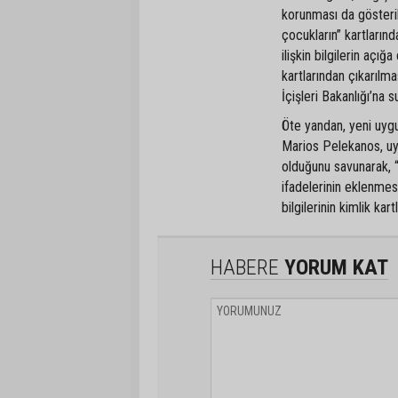
korunması da gösterild
çocukların” kartlarınd
ilişkin bilgilerin açı
kartlarından çıkarılm
İçişleri Bakanlığı’na 
Öte yandan, yeni uyg
Marios Pelekanos, uy
olduğunu savunarak, “
ifadelerinin eklenmes
bilgilerinin kimlik kar
HABERE
YORUM KAT