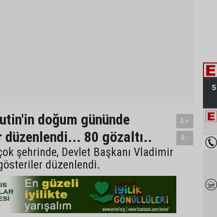
utin'in doğum gününde
A+
 düzenlendi... 80 gözaltı..
A-
çok şehrinde, Devlet Başkanı Vladimir
 gösteriler düzenlendi.