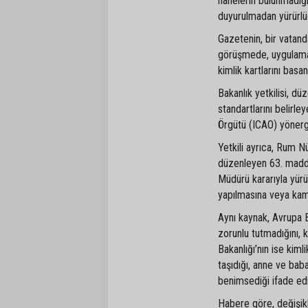
hanelerin bulunmadığ
duyurulmadan yürürlü
Gazetenin, bir vatanda
görüşmede, uygulaman
kimlik kartlarını basa
Bakanlık yetkilisi, d
standartlarını belirle
Örgütü (ICAO) yönergel
Yetkili ayrıca, Rum Nüf
düzenleyen 63. maddes
Müdürü kararıyla yürü
yapılmasına veya kam
Aynı kaynak, Avrupa B
zorunlu tutmadığını, ka
Bakanlığı’nın ise kiml
taşıdığı, anne ve bab
benimsediği ifade edi
Habere göre, değişikli