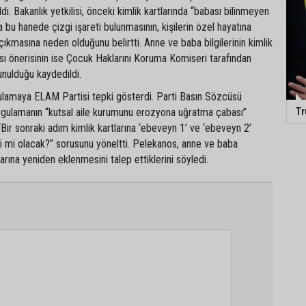
i. Bakanlık yetkilisi, önceki kimlik kartlarında “babası bilinmeyen
a bu hanede çizgi işareti bulunmasının, kişilerin özel hayatına
ğa çıkmasına neden olduğunu belirtti. Anne ve baba bilgilerinin kimlik
ası önerisinin ise Çocuk Haklarını Koruma Komiseri tarafından
sunulduğu kaydedildi.
ulamaya ELAM Partisi tepki gösterdi. Parti Basın Sözcüsü
Tr
gulamanın “kutsal aile kurumunu erozyona uğratma çabası”
Bir sonraki adım kimlik kartlarına ‘ebeveyn 1’ ve ‘ebeveyn 2’
i mi olacak?” sorusunu yöneltti. Pelekanos, anne ve baba
tlarına yeniden eklenmesini talep ettiklerini söyledi.