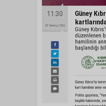
Güney Kıbrı
11:30
kartlarınd
29 Temmuz 2026
Güney Kıbrıs
düzenlenen bi
hamilinin ann
başlandığı bil
Güney Kıbrıs’ta temmu
kart hamilinin anne ve
Politis gazetesi, “Y
başlıklı haberinde, yen