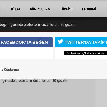
M
DÜNYA
GÜNEY KIBRIS
TÜRKİYE
EKONOMİ
ELER
RÖPORTAJ
EĞİTİM
SPOR
 doğum gününde protestolar düzenlendi... 80 gözaltı..
FACEBOOK'TA BEĞEN
TWITTER'DA TAKİP 
ı
aha Gösterme