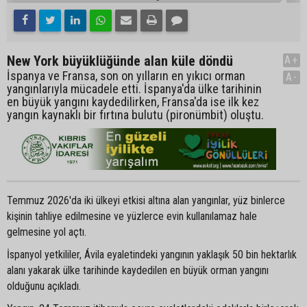
New York büyüklüğünde alan küle döndü
A+
İspanya ve Fransa, son on yılların en yıkıcı orman
A-
yangınlarıyla mücadele etti. İspanya'da ülke tarihinin
en büyük yangını kaydedilirken, Fransa'da ise ilk kez
yangın kaynaklı bir fırtına bulutu (pironümbit) oluştu.
Temmuz 2026'da iki ülkeyi etkisi altına alan yangınlar, yüz binlerce
kişinin tahliye edilmesine ve yüzlerce evin kullanılamaz hale
gelmesine yol açtı.
İspanyol yetkililer, Ávila eyaletindeki yangının yaklaşık 50 bin hektarlık
alanı yakarak ülke tarihinde kaydedilen en büyük orman yangını
olduğunu açıkladı.