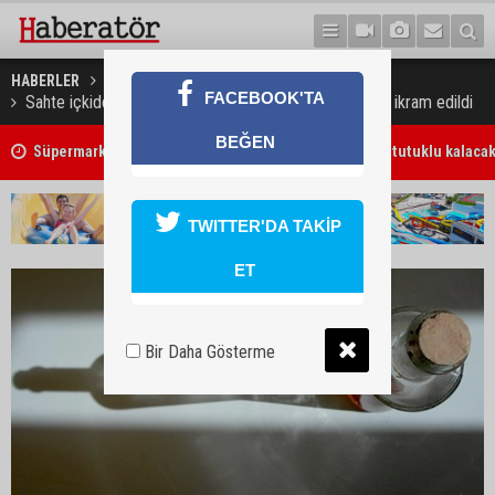
HABERLER
DÜNYA
FACEBOOK'TA
Sahte içkiden ölenlerin cenazesine gelenlere aynı içki ikram edildi
BEĞEN
7 Ağustos 2026 Döviz Kurları
TWITTER'DA TAKİP
ET
Bir Daha Gösterme