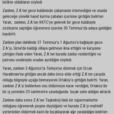
birlikte olduklarını söyledi.
Zanlının, Z.A.’nın gece kulübünde çalışmasını istemediğini ve onunla
geleceğe yönelik hayat kurma çabaları içerisine girdiğini belirten
Yaran, zanlının, Z.A.’nın KKTC’ye gelerek bir gece kulübüyle
sözleşme yaptığını öğrenmesi üzerine 30 Temmuz’da adaya geldiğini
kaydetti.
Zanlının plan dahilinde 31 Temmuz’u 1 Ağustos’a bağlayan gece
Z.A.’yı, Girne’de kaldığı villaya gelmeye ikna ettiğini ve karşısına
çıktığını ifade eden Yaran, Z.A.’nın burada zanlıyı reddettiğini ve
patronu vesilesiyle oradan ayrıldığını söyledi.
Yaran, zanlının 3 Ağustos’ta Türkiye’ye dönmek için Ercan
Havalimanı’na gittiğini ancak daha önce elde ettiği Z.A.’nın çarşıda
olduğu bilgisiyle uçağa binmeyerek Ortaköy’e gittiğini belirtti. Yaran,
zanlının Z.A.’yı beklerken onu öldürmeye karar verdiğini, Ortaköy’de
bir iş yerinden 23 santimetre uzunluğunda bıçak satın aldığını aktardı.
Zanlının daha sonra Z.A.’nın Taşkınköy’deki bir süpermarkette
olduğunu öğrenerek peşine düştüğünü ve burada Z.A.’yı muhtelif
yerlerinden öldürmek kasti ile bıçaklayarak ağır yaraladığını belirten