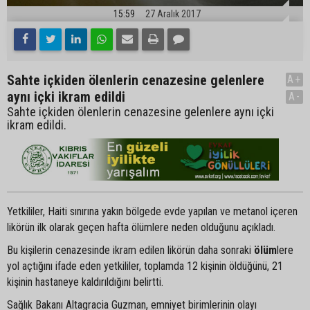
15:59
27 Aralık 2017
Sahte içkiden ölenlerin cenazesine gelenlere
A+
aynı içki ikram edildi
A-
Sahte içkiden ölenlerin cenazesine gelenlere aynı içki
ikram edildi.
Yetkililer, Haiti sınırına yakın bölgede evde yapılan ve metanol içeren
likörün ilk olarak geçen hafta ölümlere neden olduğunu açıkladı.
Bu kişilerin cenazesinde ikram edilen likörün daha sonraki
ölüm
lere
yol açtığını ifade eden yetkililer, toplamda 12 kişinin öldüğünü, 21
kişinin hastaneye kaldırıldığını belirtti.
Sağlık Bakanı Altagracia Guzman, emniyet birimlerinin olayı