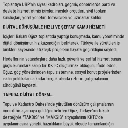
Toplantıya UBP’nin siyasi kadroları, geçmiş dönemlerde parti ve
devlete hizmet etmiş isimler, meslek örgütleri, sivil toplum
kuruluşları, yerel yönetim temsilcileri ve uzmanlar katıldı.
DİJİTAL DÖNÜŞÜMLE HIZLI VE ŞEFFAF KAMU HİZMETİ
İçişleri Bakanı Oğuz toplantıda yaptığı konuşmada, kamu yönetiminde
dijital dönüşümün hız kazandığını belirterek, Türkiye ile yürütülen iş
birlikleri sayesinde stratejik projelerin hayata geçirildiğini söyledi.
Hedeflerinin vatandaşlara daha hızlı, güvenli ve şeffaf hizmet sunan
güçlü kurumlara sahip bir KKTC oluşturmak olduğunu ifade eden
Oğuz, göç yönetiminden tapu sistemine, sosyal konut projelerinden
iskân politikalarına kadar birçok alanda reform çalışmalarının
sürdüğünü kaydetti.
TAPUDA DİJİTAL DÖNEM...
Tapu ve Kadastro Dairesi’nde yürütülen dönüşüm çalışmalarının
önemli bir aşamaya geldiğini belirten Oğuz, Türkiye’nin teknik
desteğiyle "TAKBİS" ve "MAKSİS" altyapılarının KKTC’de
uygulanmasına yönelik hazırlıkların büyük ölçüde tamamlandığını