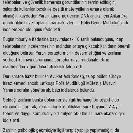
telefonları ve güvenlik kamerası görüntülerinin temin edildiğini,
saldırıda kullanılan bıçak ile çeşitli materyallerin emare olarak
alındığını kaydeden Yaran, kan örneklerinin DNA analizi için Ankara’ya
gönderildiğini ve toplanan parmak izlerinin Polis Genel Müdürlüğü’nde
incelemede olduğunu ifade etti.
Bugün itibariyle ifadesine başvurulacak 10 tanık bulunduğunu, cep
telefonlarının incelenmesinin ardından ortaya çıkacak kanıtların önemli
olduğunu belirten Yaran, soruşturmanın devam ettiğini ve zanlının
serbest kalması durumunda soruşturmaya müdahale etme
olasılığından 7 gün daha tutukluluk talep etti.
Duruşmada hazır bulunan Avukat Aslı Seldağ, talep edilen süreye
itiraz etmedi ancak Lefkoşa Polis Müdürlüğü Müfettiş Muavini
Yaran’a sorular yönelterek, bazı iddialarda bulundu.
Seldağ, zanlının banka dökümleriyle ilgili herhangi bir tespit olup
olmadığını sorarak, zanlının birlikte oldukları süre boyunca Z.A’ya
tehdit ve duygu sömürüsüyle 1 milyon 500 bin TL para akatardığını
iddia etti.
Zanlının psikolojik geçmişiyle ilgili tespit yapılıp yapılmadığını da