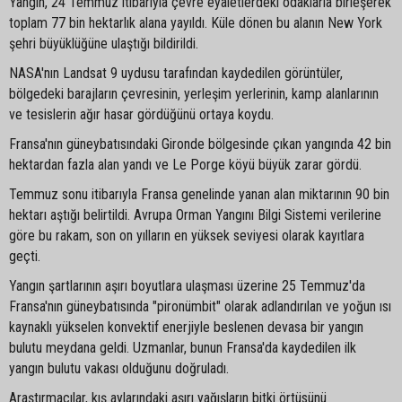
Yangın, 24 Temmuz itibarıyla çevre eyaletlerdeki odaklarla birleşerek
toplam 77 bin hektarlık alana yayıldı. Küle dönen bu alanın New York
şehri büyüklüğüne ulaştığı bildirildi.
NASA'nın Landsat 9 uydusu tarafından kaydedilen görüntüler,
bölgedeki barajların çevresinin, yerleşim yerlerinin, kamp alanlarının
ve tesislerin ağır hasar gördüğünü ortaya koydu.
Fransa'nın güneybatısındaki Gironde bölgesinde çıkan yangında 42 bin
hektardan fazla alan yandı ve Le Porge köyü büyük zarar gördü.
Temmuz sonu itibarıyla Fransa genelinde yanan alan miktarının 90 bin
hektarı aştığı belirtildi. Avrupa Orman Yangını Bilgi Sistemi verilerine
göre bu rakam, son on yılların en yüksek seviyesi olarak kayıtlara
geçti.
Yangın şartlarının aşırı boyutlara ulaşması üzerine 25 Temmuz'da
Fransa'nın güneybatısında "pironümbit" olarak adlandırılan ve yoğun ısı
kaynaklı yükselen konvektif enerjiyle beslenen devasa bir yangın
bulutu meydana geldi. Uzmanlar, bunun Fransa'da kaydedilen ilk
yangın bulutu vakası olduğunu doğruladı.
Araştırmacılar, kış aylarındaki aşırı yağışların bitki örtüsünü