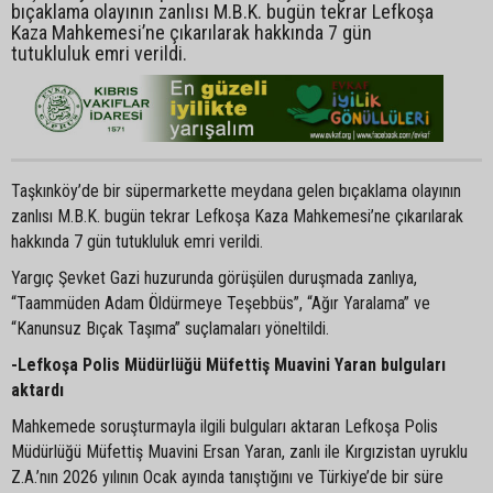
bıçaklama olayının zanlısı M.B.K. bugün tekrar Lefkoşa
Kaza Mahkemesi’ne çıkarılarak hakkında 7 gün
tutukluluk emri verildi.
Taşkınköy’de bir süpermarkette meydana gelen bıçaklama olayının
zanlısı M.B.K. bugün tekrar Lefkoşa Kaza Mahkemesi’ne çıkarılarak
hakkında 7 gün tutukluluk emri verildi.
Yargıç Şevket Gazi huzurunda görüşülen duruşmada zanlıya,
“Taammüden Adam Öldürmeye Teşebbüs”, “Ağır Yaralama” ve
“Kanunsuz Bıçak Taşıma” suçlamaları yöneltildi.
-Lefkoşa Polis Müdürlüğü Müfettiş Muavini Yaran bulguları
aktardı
Mahkemede soruşturmayla ilgili bulguları aktaran Lefkoşa Polis
Müdürlüğü Müfettiş Muavini Ersan Yaran, zanlı ile Kırgızistan uyruklu
Z.A.’nın 2026 yılının Ocak ayında tanıştığını ve Türkiye’de bir süre