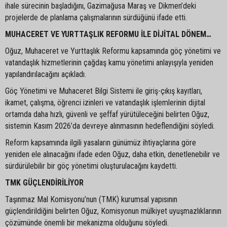
ihale sürecinin başladığını, Gazimağusa Maraş ve Dikmen’deki
projelerde de planlama çalışmalarının sürdüğünü ifade etti.
MUHACERET VE YURTTAŞLIK REFORMU İLE DİJİTAL DÖNEM…
Oğuz, Muhaceret ve Yurttaşlık Reformu kapsamında göç yönetimi ve
vatandaşlık hizmetlerinin çağdaş kamu yönetimi anlayışıyla yeniden
yapılandırılacağını açıkladı.
Göç Yönetimi ve Muhaceret Bilgi Sistemi ile giriş-çıkış kayıtları,
ikamet, çalışma, öğrenci izinleri ve vatandaşlık işlemlerinin dijital
ortamda daha hızlı, güvenli ve şeffaf yürütüleceğini belirten Oğuz,
sistemin Kasım 2026’da devreye alınmasının hedeflendiğini söyledi.
Reform kapsamında ilgili yasaların günümüz ihtiyaçlarına göre
yeniden ele alınacağını ifade eden Oğuz, daha etkin, denetlenebilir ve
sürdürülebilir bir göç yönetimi oluşturulacağını kaydetti.
TMK GÜÇLENDİRİLİYOR
Taşınmaz Mal Komisyonu’nun (TMK) kurumsal yapısının
güçlendirildiğini belirten Oğuz, Komisyonun mülkiyet uyuşmazlıklarının
çözümünde önemli bir mekanizma olduğunu söyledi.