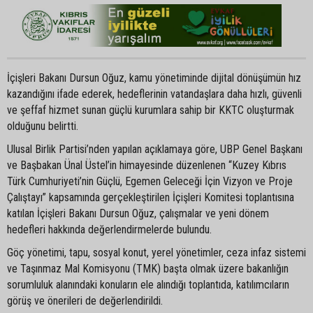
İçişleri Bakanı Dursun Oğuz, kamu yönetiminde dijital dönüşümün hız
kazandığını ifade ederek, hedeflerinin vatandaşlara daha hızlı, güvenli
ve şeffaf hizmet sunan güçlü kurumlara sahip bir KKTC oluşturmak
olduğunu belirtti.
Ulusal Birlik Partisi’nden yapılan açıklamaya göre, UBP Genel Başkanı
ve Başbakan Ünal Üstel’in himayesinde düzenlenen “Kuzey Kıbrıs
Türk Cumhuriyeti’nin Güçlü, Egemen Geleceği İçin Vizyon ve Proje
Çalıştayı” kapsamında gerçekleştirilen İçişleri Komitesi toplantısına
katılan İçişleri Bakanı Dursun Oğuz, çalışmalar ve yeni dönem
hedefleri hakkında değerlendirmelerde bulundu.
Göç yönetimi, tapu, sosyal konut, yerel yönetimler, ceza infaz sistemi
ve Taşınmaz Mal Komisyonu (TMK) başta olmak üzere bakanlığın
sorumluluk alanındaki konuların ele alındığı toplantıda, katılımcıların
görüş ve önerileri de değerlendirildi.