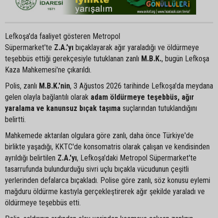
Lefkoşa'da faaliyet gösteren Metropol
Süpermarket'te
Z.A.'yı
bıçaklayarak ağır yaraladığı ve öldürmeye
teşebbüs ettiği gerekçesiyle tutuklanan zanlı
M.B.K.
, bugün Lefkoşa
Kaza Mahkemesi'ne çıkarıldı.
Polis, zanlı
M.B.K.'nin
, 3 Ağustos 2026 tarihinde Lefkoşa'da meydana
gelen olayla bağlantılı olarak
adam öldürmeye teşebbüs, ağır
yaralama ve kanunsuz bıçak taşıma
suçlarından tutuklandığını
belirtti.
Mahkemede aktarılan olgulara göre zanlı, daha önce Türkiye'de
birlikte yaşadığı, KKTC'de konsomatris olarak çalışan ve kendisinden
ayrıldığı belirtilen
Z.A.'yı
, Lefkoşa'daki Metropol Süpermarket'te
tasarrufunda bulundurduğu sivri uçlu bıçakla vücudunun çeşitli
yerlerinden defalarca bıçakladı. Polise göre zanlı, söz konusu eylemi
mağduru öldürme kastıyla gerçekleştirerek ağır şekilde yaraladı ve
öldürmeye teşebbüs etti.