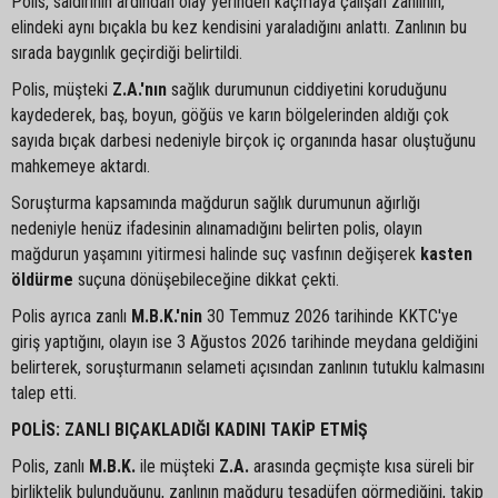
Polis, saldırının ardından olay yerinden kaçmaya çalışan zanlının,
elindeki aynı bıçakla bu kez kendisini yaraladığını anlattı. Zanlının bu
sırada baygınlık geçirdiği belirtildi.
Polis, müşteki
Z.A.'nın
sağlık durumunun ciddiyetini koruduğunu
kaydederek, baş, boyun, göğüs ve karın bölgelerinden aldığı çok
sayıda bıçak darbesi nedeniyle birçok iç organında hasar oluştuğunu
mahkemeye aktardı.
Soruşturma kapsamında mağdurun sağlık durumunun ağırlığı
nedeniyle henüz ifadesinin alınamadığını belirten polis, olayın
mağdurun yaşamını yitirmesi halinde suç vasfının değişerek
kasten
öldürme
suçuna dönüşebileceğine dikkat çekti.
Polis ayrıca zanlı
M.B.K.'nin
30 Temmuz 2026 tarihinde KKTC'ye
giriş yaptığını, olayın ise 3 Ağustos 2026 tarihinde meydana geldiğini
belirterek, soruşturmanın selameti açısından zanlının tutuklu kalmasını
talep etti.
POLİS: ZANLI BIÇAKLADIĞI KADINI TAKİP ETMİŞ
Polis, zanlı
M.B.K.
ile müşteki
Z.A.
arasında geçmişte kısa süreli bir
birliktelik bulunduğunu, zanlının mağduru tesadüfen görmediğini, takip