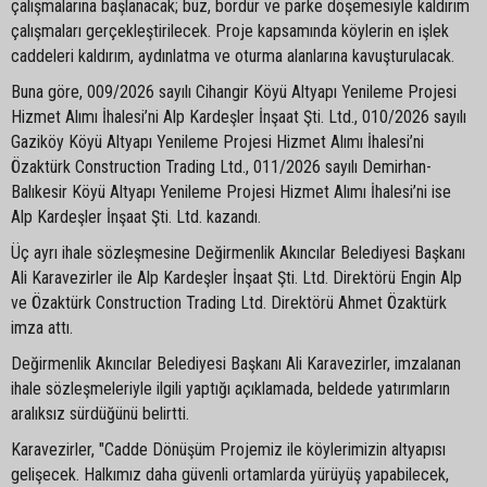
çalışmalarına başlanacak; büz, bordür ve parke döşemesiyle kaldırım
çalışmaları gerçekleştirilecek. Proje kapsamında köylerin en işlek
caddeleri kaldırım, aydınlatma ve oturma alanlarına kavuşturulacak.
Buna göre, 009/2026 sayılı Cihangir Köyü Altyapı Yenileme Projesi
Hizmet Alımı İhalesi’ni Alp Kardeşler İnşaat Şti. Ltd., 010/2026 sayılı
Gaziköy Köyü Altyapı Yenileme Projesi Hizmet Alımı İhalesi’ni
Özaktürk Construction Trading Ltd., 011/2026 sayılı Demirhan-
Balıkesir Köyü Altyapı Yenileme Projesi Hizmet Alımı İhalesi’ni ise
Alp Kardeşler İnşaat Şti. Ltd. kazandı.
Üç ayrı ihale sözleşmesine Değirmenlik Akıncılar Belediyesi Başkanı
Ali Karavezirler ile Alp Kardeşler İnşaat Şti. Ltd. Direktörü Engin Alp
ve Özaktürk Construction Trading Ltd. Direktörü Ahmet Özaktürk
imza attı.
Değirmenlik Akıncılar Belediyesi Başkanı Ali Karavezirler, imzalanan
ihale sözleşmeleriyle ilgili yaptığı açıklamada, beldede yatırımların
aralıksız sürdüğünü belirtti.
Karavezirler, "Cadde Dönüşüm Projemiz ile köylerimizin altyapısı
gelişecek. Halkımız daha güvenli ortamlarda yürüyüş yapabilecek,