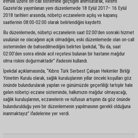
etmek üzere on-call sistemine geçtiğini anımsatarak, Resmi
Gazete’de yayımlanan yeni düzenlemede 18 Eylül 2017– 16 Eylül
2018 tarihleri arasında, nöbetçi eczanelerin açılış ve kapanış
saatlerinin 08:00-02:00 olarak belirlendiğini kaydetti.
Bu düzenlemede, nöbetçi eczanelerin saat 02:00’den sonraki hizmet
usulünün ne olacağının açık olmadığını, eski düzenlemede olan on-call
sisteminden de bahsedilmediğini belirten İpekdal, “Bu da, saat
02:00’den sonra elinde acil reçetesi bulunan bir hastanın mağdur
olma riskini doğurmaktadır” ifadesini kullandı.
İpekdal açıklamasında, “Kıbrıs Türk Serbest Çalışan Hekimler Birliği
Yönetim Kurulu olarak, sağlık kuruluşlarının yıllar önceki koşulları göz
önünde bulundurularak yapılan ve günümüzde geçerliliği tartışılır hale
gelen nöbetçi eczane sisteminde, halkımızın mağdur olmayacağı,
sağlık kuruluşlarının, eczanelerin ve nüfusun artışının da göz önünde
bulundurulduğu yeni bir düzenlemenin yapılmasının gerekli olduğuna
inanmaktayız” ifadelerine yer verdi.