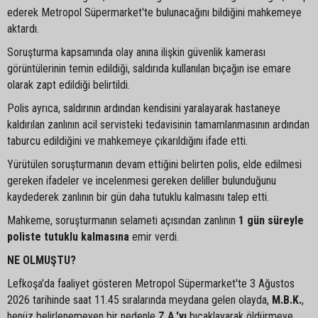
ederek Metropol Süpermarket'te bulunacağını bildiğini mahkemeye
aktardı.
Soruşturma kapsamında olay anına ilişkin güvenlik kamerası
görüntülerinin temin edildiği, saldırıda kullanılan bıçağın ise emare
olarak zapt edildiği belirtildi.
Polis ayrıca, saldırının ardından kendisini yaralayarak hastaneye
kaldırılan zanlının acil servisteki tedavisinin tamamlanmasının ardından
taburcu edildiğini ve mahkemeye çıkarıldığını ifade etti.
Yürütülen soruşturmanın devam ettiğini belirten polis, elde edilmesi
gereken ifadeler ve incelenmesi gereken deliller bulunduğunu
kaydederek zanlının bir gün daha tutuklu kalmasını talep etti.
Mahkeme, soruşturmanın selameti açısından zanlının
1 gün süreyle
poliste tutuklu kalmasına
emir verdi.
NE OLMUŞTU?
Lefkoşa'da faaliyet gösteren Metropol Süpermarket'te 3 Ağustos
2026 tarihinde saat 11.45 sıralarında meydana gelen olayda,
M.B.K.
,
henüz belirlenemeyen bir nedenle
Z.A.'yı
bıçaklayarak öldürmeye