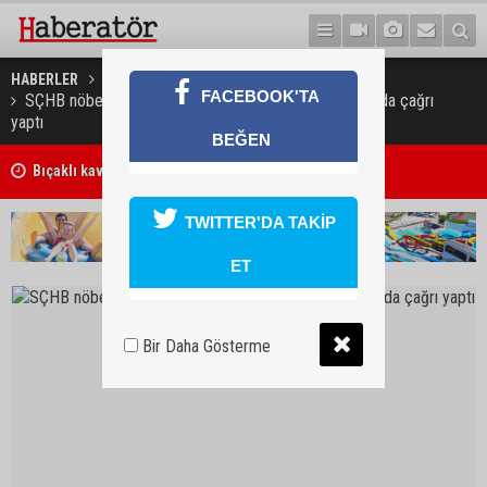
HABERLER
GÜNDEM
FACEBOOK'TA
SÇHB nöbetçi eczane sisteminin değişmesi konusunda çağrı
yaptı
BEĞEN
Bıçaklı kavga ölümle sonuçlandı
Güney Kıbrıs’ta verilen kimlik kartlarında artık anne-baba adı yok
TWITTER'DA TAKİP
ET
Bir Daha Gösterme