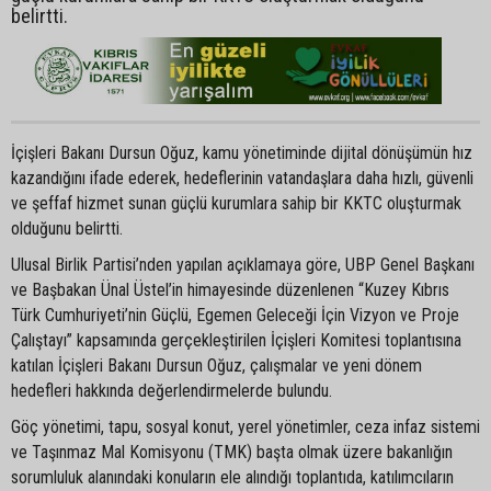
belirtti.
İçişleri Bakanı Dursun Oğuz, kamu yönetiminde dijital dönüşümün hız
kazandığını ifade ederek, hedeflerinin vatandaşlara daha hızlı, güvenli
ve şeffaf hizmet sunan güçlü kurumlara sahip bir KKTC oluşturmak
olduğunu belirtti.
Ulusal Birlik Partisi’nden yapılan açıklamaya göre, UBP Genel Başkanı
ve Başbakan Ünal Üstel’in himayesinde düzenlenen “Kuzey Kıbrıs
Türk Cumhuriyeti’nin Güçlü, Egemen Geleceği İçin Vizyon ve Proje
Çalıştayı” kapsamında gerçekleştirilen İçişleri Komitesi toplantısına
katılan İçişleri Bakanı Dursun Oğuz, çalışmalar ve yeni dönem
hedefleri hakkında değerlendirmelerde bulundu.
Göç yönetimi, tapu, sosyal konut, yerel yönetimler, ceza infaz sistemi
ve Taşınmaz Mal Komisyonu (TMK) başta olmak üzere bakanlığın
sorumluluk alanındaki konuların ele alındığı toplantıda, katılımcıların