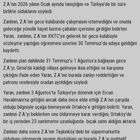
Z.A.’nın 2026 yılının Ocak ayında tanıştığını ve Türkiye’de bir süre
birlikte olduklarını söyledi.
Zanlının, Z.A.’nın gece kulübünde çalışmasını istemediğini ve onunla
geleceğe yönelik hayat kurma çabaları içerisine girdiğini belirten
Yaran, zanlının, Z.A.’nın KKTC’ye gelerek bir gece kulübüyle
sözleşme yaptığını öğrenmesi üzerine 30 Temmuz’da adaya geldiğini
kaydetti.
Zanlının plan dahilinde 31 Temmuz’u 1 Ağustos’a bağlayan gece
Z.A.’yı, Girne’de kaldığı villaya gelmeye ikna ettiğini ve karşısına
çıktığını ifade eden Yaran, Z.A.’nın burada zanlıyı reddettiğini ve
patronu vesilesiyle oradan ayrıldığını söyledi.
Yaran, zanlının 3 Ağustos’ta Türkiye’ye dönmek için Ercan
Havalimanı’na gittiğini ancak daha önce elde ettiği Z.A.’nın çarşıda
olduğu bilgisiyle uçağa binmeyerek Ortaköy’e gittiğini belirtti. Yaran,
zanlının Z.A.’yı beklerken onu öldürmeye karar verdiğini, Ortaköy’de
bir iş yerinden 23 santimetre uzunluğunda bıçak satın aldığını aktardı.
Zanlının daha sonra Z.A.’nın Taşkınköy’deki bir süpermarkette
olduğunu öğrenerek peşine düştüğünü ve burada Z.A.’yı muhtelif