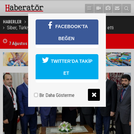
HABERLER
GÜNDEM
FACEBOOK'TA
Siber, Türkiye Gazeteciler Federasyonu heyetini kabul etti
BEĞEN
7 Ağustos 2026 Döviz Kurları
TWITTER'DA TAKİP
ET
Bir Daha Gösterme