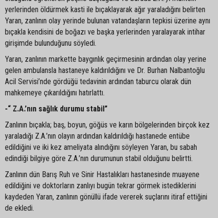
yerlerinden öldürmek kasti ile bıçaklayarak ağır yaraladığını belirten
Yaran, zanlının olay yerinde bulunan vatandaşların tepkisi üzerine aynı
bıçakla kendisini de boğazı ve başka yerlerinden yaralayarak intihar
girişimde bulunduğunu söyledi.
Yaran, zanlının markette baygınlık geçirmesinin ardından olay yerine
gelen ambulansla hastaneye kaldırıldığını ve Dr. Burhan Nalbantoğlu
Acil Servisi’nde gördüğü tedavinin ardından taburcu olarak dün
mahkemeye çıkarıldığını hatırlattı.
-“ Z.A.’nın sağlık durumu stabil”
Zanlının bıçakla; baş, boyun, göğüs ve karın bölgelerinden birçok kez
yaraladığı Z.A.’nın olayın ardından kaldırıldığı hastanede entübe
edildiğini ve iki kez ameliyata alındığını söyleyen Yaran, bu sabah
edindiği bilgiye göre Z.A.’nın durumunun stabil olduğunu belirtti.
Zanlının dün Barış Ruh ve Sinir Hastalıkları hastanesinde muayene
edildiğini ve doktorların zanlıyı bugün tekrar görmek istediklerini
kaydeden Yaran, zanlının gönüllü ifade vererek suçlarını itiraf ettiğini
de ekledi.