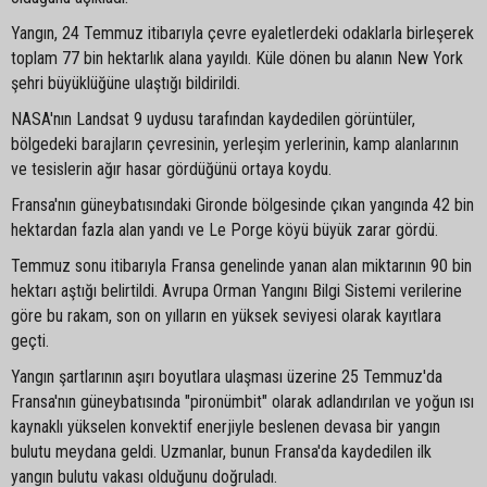
Yangın, 24 Temmuz itibarıyla çevre eyaletlerdeki odaklarla birleşerek
toplam 77 bin hektarlık alana yayıldı. Küle dönen bu alanın New York
şehri büyüklüğüne ulaştığı bildirildi.
NASA'nın Landsat 9 uydusu tarafından kaydedilen görüntüler,
bölgedeki barajların çevresinin, yerleşim yerlerinin, kamp alanlarının
ve tesislerin ağır hasar gördüğünü ortaya koydu.
Fransa'nın güneybatısındaki Gironde bölgesinde çıkan yangında 42 bin
hektardan fazla alan yandı ve Le Porge köyü büyük zarar gördü.
Temmuz sonu itibarıyla Fransa genelinde yanan alan miktarının 90 bin
hektarı aştığı belirtildi. Avrupa Orman Yangını Bilgi Sistemi verilerine
göre bu rakam, son on yılların en yüksek seviyesi olarak kayıtlara
geçti.
Yangın şartlarının aşırı boyutlara ulaşması üzerine 25 Temmuz'da
Fransa'nın güneybatısında "pironümbit" olarak adlandırılan ve yoğun ısı
kaynaklı yükselen konvektif enerjiyle beslenen devasa bir yangın
bulutu meydana geldi. Uzmanlar, bunun Fransa'da kaydedilen ilk
yangın bulutu vakası olduğunu doğruladı.