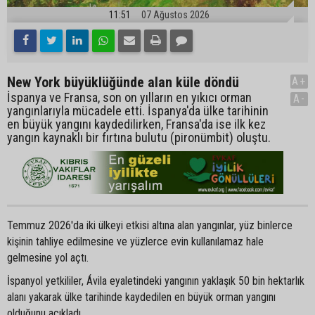
11:51
07 Ağustos 2026
New York büyüklüğünde alan küle döndü
A+
İspanya ve Fransa, son on yılların en yıkıcı orman
A-
yangınlarıyla mücadele etti. İspanya'da ülke tarihinin
en büyük yangını kaydedilirken, Fransa'da ise ilk kez
yangın kaynaklı bir fırtına bulutu (pironümbit) oluştu.
Temmuz 2026'da iki ülkeyi etkisi altına alan yangınlar, yüz binlerce
kişinin tahliye edilmesine ve yüzlerce evin kullanılamaz hale
gelmesine yol açtı.
İspanyol yetkililer, Ávila eyaletindeki yangının yaklaşık 50 bin hektarlık
alanı yakarak ülke tarihinde kaydedilen en büyük orman yangını
olduğunu açıkladı.