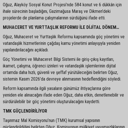
Oğuz, Alayköy Sosyal Konut Projesi’nde 584 konut ve 6 dükkân için
ihale sürecinin başladığını, Gazimağusa Maraş ve Dikmen’deki
projelerde de planlama çalışmalarının sürdüğünü ifade etti.
MUHACERET VE YURTTAŞLIK REFORMU İLE DİJİTAL DÖNEM…
Oğuz, Muhaceret ve Yurttaşlık Reformu kapsamında göç yönetimi ve
vatandaşlık hizmetlerinin çağdaş kamu yönetimi anlayışıyla yeniden
yapılandırılacağını açıkladı.
Göç Yönetimi ve Muhaceret Bilgi Sistemi ile giriş-çıkış kayıtları,
ikamet, çalışma, öğrenci izinleri ve vatandaşlık işlemlerinin dijital
ortamda daha hızlı, güvenli ve şeffaf yürütüleceğini belirten Oğuz,
sistemin Kasım 2026’da devreye alınmasının hedeflendiğini söyledi.
Reform kapsamında ilgili yasaların günümüz ihtiyaçlarına göre
yeniden ele alınacağını ifade eden Oğuz, daha etkin, denetlenebilir ve
sürdürülebilir bir göç yönetimi oluşturulacağını kaydetti.
TMK GÜÇLENDİRİLİYOR
Taşınmaz Mal Komisyonu’nun (TMK) kurumsal yapısının
güçlendirildiğini belirten Oğuz, Komisyonun mülkiyet uyuşmazlıklarının