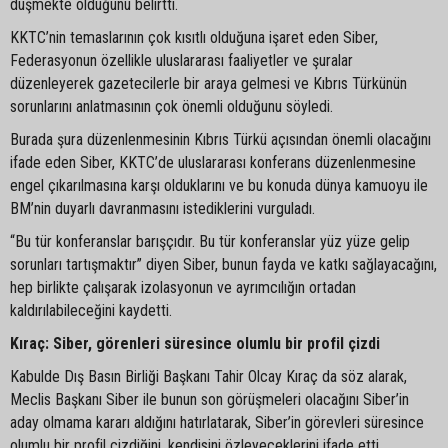
düşmekte olduğunu belirtti.
KKTC’nin temaslarının çok kısıtlı olduğuna işaret eden Siber,
Federasyonun özellikle uluslararası faaliyetler ve şuralar
düzenleyerek gazetecilerle bir araya gelmesi ve Kıbrıs Türkünün
sorunlarını anlatmasının çok önemli olduğunu söyledi.
Burada şura düzenlenmesinin Kıbrıs Türkü açısından önemli olacağını
ifade eden Siber, KKTC’de uluslararası konferans düzenlenmesine
engel çıkarılmasına karşı olduklarını ve bu konuda dünya kamuoyu ile
BM’nin duyarlı davranmasını istediklerini vurguladı.
“Bu tür konferanslar barışçıdır. Bu tür konferanslar yüz yüze gelip
sorunları tartışmaktır” diyen Siber, bunun fayda ve katkı sağlayacağını,
hep birlikte çalışarak izolasyonun ve ayrımcılığın ortadan
kaldırılabileceğini kaydetti.
Kıraç: Siber, görenleri süresince olumlu bir profil çizdi
Kabulde Dış Basın Birliği Başkanı Tahir Olcay Kıraç da söz alarak,
Meclis Başkanı Siber ile bunun son görüşmeleri olacağını Siber’in
aday olmama kararı aldığını hatırlatarak, Siber’in görevleri süresince
olumlu bir profil çizdiğini, kendisini özleyeceklerini ifade etti.