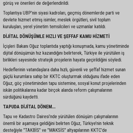
görüş ve önerileri de değerlendirildi.
Toplantıya UBP’nin siyasi kadroları, geçmiş dönemlerde parti ve
devlete hizmet etmiş isimler, meslek örgütleri, sivil toplum
kuruluşları, yerel yönetim temsilcileri ve uzmanlar katıldı.
DİJİTAL DÖNÜŞÜMLE HIZLI VE ŞEFFAF KAMU HİZMETİ
İçişleri Bakanı Oğuz toplantıda yaptığı konuşmada, kamu yönetiminde
dijital dönüşümün hız kazandığını belirterek, Türkiye ile yürütülen iş
birlikleri sayesinde stratejik projelerin hayata geçirildiğini söyledi.
Hedeflerinin vatandaşlara daha hızlı, güvenli ve şeffaf hizmet sunan
güçlü kurumlara sahip bir KKTC oluşturmak olduğunu ifade eden
Oğuz, göç yönetiminden tapu sistemine, sosyal konut projelerinden
iskân politikalarına kadar birçok alanda reform çalışmalarının
sürdüğünü kaydetti.
TAPUDA DİJİTAL DÖNEM...
Tapu ve Kadastro Dairesi’nde yürütülen dönüşüm çalışmalarının
önemli bir aşamaya geldiğini belirten Oğuz, Türkiye’nin teknik
desteğiyle "TAKBİS" ve "MAKSİS" altyapılarının KKTC’de