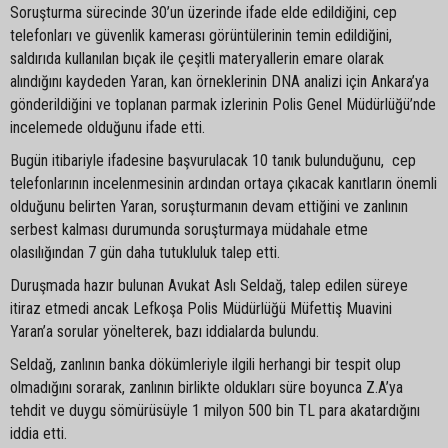
Soruşturma sürecinde 30’un üzerinde ifade elde edildiğini, cep
telefonları ve güvenlik kamerası görüntülerinin temin edildiğini,
saldırıda kullanılan bıçak ile çeşitli materyallerin emare olarak
alındığını kaydeden Yaran, kan örneklerinin DNA analizi için Ankara’ya
gönderildiğini ve toplanan parmak izlerinin Polis Genel Müdürlüğü’nde
incelemede olduğunu ifade etti.
Bugün itibariyle ifadesine başvurulacak 10 tanık bulunduğunu, cep
telefonlarının incelenmesinin ardından ortaya çıkacak kanıtların önemli
olduğunu belirten Yaran, soruşturmanın devam ettiğini ve zanlının
serbest kalması durumunda soruşturmaya müdahale etme
olasılığından 7 gün daha tutukluluk talep etti.
Duruşmada hazır bulunan Avukat Aslı Seldağ, talep edilen süreye
itiraz etmedi ancak Lefkoşa Polis Müdürlüğü Müfettiş Muavini
Yaran’a sorular yönelterek, bazı iddialarda bulundu.
Seldağ, zanlının banka dökümleriyle ilgili herhangi bir tespit olup
olmadığını sorarak, zanlının birlikte oldukları süre boyunca Z.A’ya
tehdit ve duygu sömürüsüyle 1 milyon 500 bin TL para akatardığını
iddia etti.