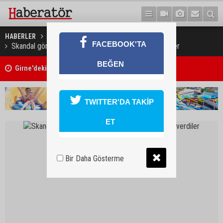
HABERLER
TÜRKİYE
FACEBOOK'TA
Skandal görüntü: Yoğun bakım hastasına sigara verdiler
BEĞEN
Girne'deki cinayet zanlısı polis tarafından yakalandı
TWITTER'DA TAKİP
ET
Bir Daha Gösterme