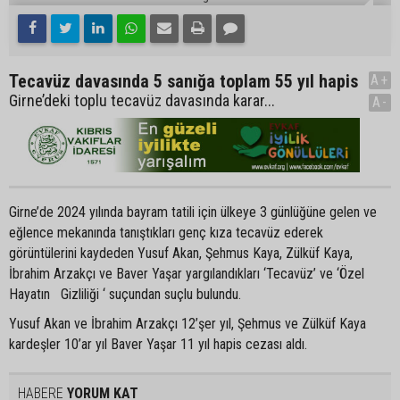
Tecavüz davasında 5 sanığa toplam 55 yıl hapis
A+
Girne’deki toplu tecavüz davasında karar...
A-
Girne’de 2024 yılında bayram tatili için ülkeye 3 günlüğüne gelen ve
eğlence mekanında tanıştıkları genç kıza tecavüz ederek
görüntülerini kaydeden Yusuf Akan, Şehmus Kaya, Zülküf Kaya,
İbrahim Arzakçı ve Baver Yaşar yargılandıkları ‘Tecavüz’ ve ‘Özel
Hayatın Gizliliği ‘ suçundan suçlu bulundu.
Yusuf Akan ve İbrahim Arzakçı 12’şer yıl, Şehmus ve Zülküf Kaya
kardeşler 10’ar yıl Baver Yaşar 11 yıl hapis cezası aldı.
HABERE
YORUM KAT