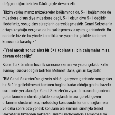
değişmediğini belirten Dânâ, şöyle devam etti:
“Bizim yaklaşımımız müzakereler bağlamında da, 5+1 bağlamında da
müzakere olsun diye müzakere değil, 5+1 olsun diye 5+1 değildir.
Hedefimiz, sonuç alıcı süreçlerin gerçekleşmesidir. Genel Sekreter’in
ortaya koyduğu çerçeve de bu yaklaşımımızla uyum içerisindedir. Bu
nedenle biz de bu yönde kararlılıkla ve yapıcı bir şekilde ilerlemek
konusunda kararlıyız.”
-“Yeni ancak sonuç alıcı bir 5+1 toplantısı için çalışmalarımıza
devam edeceğiz”
Kıbrıs Türk tarafının hazırlık sürecine samimi ve yapıcı şekilde katkı
sunmayı sürdüreceğini belirten Mehmet Dânâ, şunları kaydetti:
“BM Genel Sekreteri’nin çizmiş olduğu çerçeve içerisinde sonuç alıcı
bir 5+1’e gidilebilmesini teminen bugüne kadar olduğu gibi bu hazırlık
sürecinde yer alacağız. Genel Sekreter’in ziyareti sırasında gündeme
gelen konuların olumlu şekilde sonuçlandırılması, gerekli güven
ortamının oluşturulması, metodoloji konusunda ilerleme sağlanması
ve daha sonra öze yönelik konuların ele alınması suretiyle Genel
Sekreter’in bizlerden beklediği anlamlı ilerlemelerin sağlanması ve