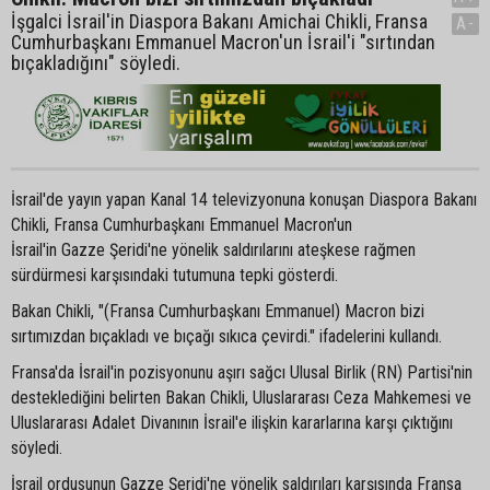
İşgalci İsrail'in Diaspora Bakanı Amichai Chikli, Fransa
A-
Cumhurbaşkanı Emmanuel Macron'un İsrail'i "sırtından
bıçakladığını" söyledi.
İsrail'de yayın yapan Kanal 14 televizyonuna konuşan Diaspora Bakanı
Chikli, Fransa Cumhurbaşkanı Emmanuel Macron'un
İsrail'in Gazze Şeridi'ne yönelik saldırılarını ateşkese rağmen
sürdürmesi karşısındaki tutumuna tepki gösterdi.
Bakan Chikli, "(Fransa Cumhurbaşkanı Emmanuel) Macron bizi
sırtımızdan bıçakladı ve bıçağı sıkıca çevirdi." ifadelerini kullandı.
Fransa'da İsrail'in pozisyonunu aşırı sağcı Ulusal Birlik (RN) Partisi'nin
desteklediğini belirten Bakan Chikli, Uluslararası Ceza Mahkemesi ve
Uluslararası Adalet Divanının İsrail'e ilişkin kararlarına karşı çıktığını
söyledi.
İsrail ordusunun Gazze Şeridi'ne yönelik saldırıları karşısında Fransa