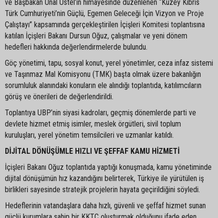
ve Başbakan Ünal Üstel’in himayesinde düzenlenen “Kuzey Kıbrıs
Türk Cumhuriyeti’nin Güçlü, Egemen Geleceği İçin Vizyon ve Proje
Çalıştayı” kapsamında gerçekleştirilen İçişleri Komitesi toplantısına
katılan İçişleri Bakanı Dursun Oğuz, çalışmalar ve yeni dönem
hedefleri hakkında değerlendirmelerde bulundu.
Göç yönetimi, tapu, sosyal konut, yerel yönetimler, ceza infaz sistemi
ve Taşınmaz Mal Komisyonu (TMK) başta olmak üzere bakanlığın
sorumluluk alanındaki konuların ele alındığı toplantıda, katılımcıların
görüş ve önerileri de değerlendirildi.
Toplantıya UBP’nin siyasi kadroları, geçmiş dönemlerde parti ve
devlete hizmet etmiş isimler, meslek örgütleri, sivil toplum
kuruluşları, yerel yönetim temsilcileri ve uzmanlar katıldı.
DİJİTAL DÖNÜŞÜMLE HIZLI VE ŞEFFAF KAMU HİZMETİ
İçişleri Bakanı Oğuz toplantıda yaptığı konuşmada, kamu yönetiminde
dijital dönüşümün hız kazandığını belirterek, Türkiye ile yürütülen iş
birlikleri sayesinde stratejik projelerin hayata geçirildiğini söyledi.
Hedeflerinin vatandaşlara daha hızlı, güvenli ve şeffaf hizmet sunan
güçlü kurumlara sahip bir KKTC oluşturmak olduğunu ifade eden