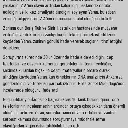
yaraladığı Z.A.’nın olayın ardından kaldırıldığı hastanede entübe
edildiğini ve iki kez ameliyata alındığını söyleyen Yaran, bu sabah
edindiği bilgiye göre Z.A.’nın durumunun stabil olduğunu belirtti.
Zanlının dün Barış Ruh ve Sinir Hastalıkları hastanesinde muayene
edildiğini ve doktorların zanlıyı bugün tekrar görmek istediklerini
kaydeden Yaran, zanlının gönüllü ifade vererek suçlarını itiraf ettiğini
de ekledi.
Soruşturma sürecinde 30’un üzerinde ifade elde edildiğini, cep
telefonları ve güvenlik kamerası görüntülerinin temin edildiğini,
saldırıda kullanılan bıçak ile çeşitli materyallerin emare olarak
alındığını kaydeden Yaran, kan örneklerinin DNA analizi için Ankara’ya
gönderildiğini ve toplanan parmak izlerinin Polis Genel Müdürlüğü’nde
incelemede olduğunu ifade etti.
Bugün itibariyle ifadesine başvurulacak 10 tanık bulunduğunu, cep
telefonlarının incelenmesinin ardından ortaya çıkacak kanıtların önemli
olduğunu belirten Yaran, soruşturmanın devam ettiğini ve zanlının
serbest kalması durumunda soruşturmaya müdahale etme
olasılığından 7 gün daha tutukluluk talep etti.