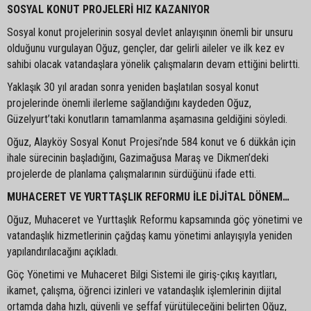
SOSYAL KONUT PROJELERİ HIZ KAZANIYOR
Sosyal konut projelerinin sosyal devlet anlayışının önemli bir unsuru
olduğunu vurgulayan Oğuz, gençler, dar gelirli aileler ve ilk kez ev
sahibi olacak vatandaşlara yönelik çalışmaların devam ettiğini belirtti.
Yaklaşık 30 yıl aradan sonra yeniden başlatılan sosyal konut
projelerinde önemli ilerleme sağlandığını kaydeden Oğuz,
Güzelyurt’taki konutların tamamlanma aşamasına geldiğini söyledi.
Oğuz, Alayköy Sosyal Konut Projesi’nde 584 konut ve 6 dükkân için
ihale sürecinin başladığını, Gazimağusa Maraş ve Dikmen’deki
projelerde de planlama çalışmalarının sürdüğünü ifade etti.
MUHACERET VE YURTTAŞLIK REFORMU İLE DİJİTAL DÖNEM…
Oğuz, Muhaceret ve Yurttaşlık Reformu kapsamında göç yönetimi ve
vatandaşlık hizmetlerinin çağdaş kamu yönetimi anlayışıyla yeniden
yapılandırılacağını açıkladı.
Göç Yönetimi ve Muhaceret Bilgi Sistemi ile giriş-çıkış kayıtları,
ikamet, çalışma, öğrenci izinleri ve vatandaşlık işlemlerinin dijital
ortamda daha hızlı, güvenli ve şeffaf yürütüleceğini belirten Oğuz,