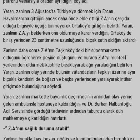
patronu vesilesiyle oradan ayrıldığını söyledi.
Yaran, zanlının 3 Ağustos’ta Türkiye’ye dönmek için Ercan
Havalimanı’na gittiğini ancak daha önce elde ettiği Z.A.’nın çarşıda
olduğu bilgisiyle uçağa binmeyerek Ortaköy’e gittiğini belirtti. Yaran,
zanlının Z.A.’yı beklerken onu öldürmeye karar verdiğini, Ortaköy’de
bir iş yerinden 23 santimetre uzunluğunda bıçak satın aldığını aktardı.
Zanlının daha sonra Z.A.’nın Taşkınköy’deki bir süpermarkette
olduğunu öğrenerek peşine düştüğünü ve burada Z.A.’yı muhtelif
yerlerinden öldürmek kasti ile bıçaklayarak ağır yaraladığını belirten
Yaran, zanlının olay yerinde bulunan vatandaşların tepkisi üzerine aynı
bıçakla kendisini de boğazı ve başka yerlerinden yaralayarak intihar
girişimde bulunduğunu söyledi.
Yaran, zanlının markette baygınlık geçirmesinin ardından olay yerine
gelen ambulansla hastaneye kaldırıldığını ve Dr. Burhan Nalbantoğlu
Acil Servisi’nde gördüğü tedavinin ardından taburcu olarak dün
mahkemeye çıkarıldığını hatırlattı.
-“ Z.A.’nın sağlık durumu stabil”
Zanlının bıçakla; baş, boyun, göğüs ve karın bölgelerinden birçok kez