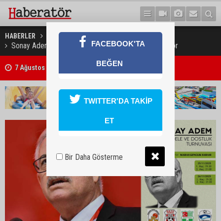
HABERLER
SPOR
FACEBOOK'TA
Sonay Adem "Mücadele ve Dostluk" turnuvası yapılıyor
BEĞEN
7 Ağustos 2026 Döviz Kurları
TWITTER'DA TAKİP
ET
Bir Daha Gösterme