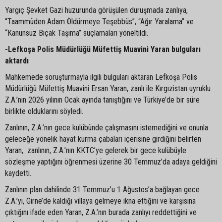
Yargıç Şevket Gazi huzurunda görüşülen duruşmada zanlıya,
“Taammüden Adam Öldürmeye Teşebbüs”, “Ağır Yaralama” ve
“Kanunsuz Bıçak Taşıma” suçlamaları yöneltildi.
-Lefkoşa Polis Müdürlüğü Müfettiş Muavini Yaran bulguları
aktardı
Mahkemede soruşturmayla ilgili bulguları aktaran Lefkoşa Polis
Müdürlüğü Müfettiş Muavini Ersan Yaran, zanlı ile Kırgızistan uyruklu
Z.A.’nın 2026 yılının Ocak ayında tanıştığını ve Türkiye’de bir süre
birlikte olduklarını söyledi.
Zanlının, Z.A.’nın gece kulübünde çalışmasını istemediğini ve onunla
geleceğe yönelik hayat kurma çabaları içerisine girdiğini belirten
Yaran, zanlının, Z.A.’nın KKTC’ye gelerek bir gece kulübüyle
sözleşme yaptığını öğrenmesi üzerine 30 Temmuz’da adaya geldiğini
kaydetti.
Zanlının plan dahilinde 31 Temmuz’u 1 Ağustos’a bağlayan gece
Z.A.’yı, Girne’de kaldığı villaya gelmeye ikna ettiğini ve karşısına
çıktığını ifade eden Yaran, Z.A.’nın burada zanlıyı reddettiğini ve