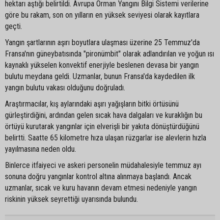
hektarı aştığı belirtildi. Avrupa Orman Yangını Bilgi Sistemi verilerine
göre bu rakam, son on yılların en yüksek seviyesi olarak kayıtlara
geçti.
Yangın şartlarının aşırı boyutlara ulaşması üzerine 25 Temmuz'da
Fransa'nın güneybatısında "pironümbit" olarak adlandırılan ve yoğun ısı
kaynaklı yükselen konvektif enerjiyle beslenen devasa bir yangın
bulutu meydana geldi. Uzmanlar, bunun Fransa'da kaydedilen ilk
yangın bulutu vakası olduğunu doğruladı.
Araştırmacılar, kış aylarındaki aşırı yağışların bitki örtüsünü
gürleştirdiğini, ardından gelen sıcak hava dalgaları ve kuraklığın bu
örtüyü kurutarak yangınlar için elverişli bir yakıta dönüştürdüğünü
belirtti. Saatte 65 kilometre hıza ulaşan rüzgarlar ise alevlerin hızla
yayılmasına neden oldu.
Binlerce itfaiyeci ve askeri personelin müdahalesiyle temmuz ayı
sonuna doğru yangınlar kontrol altına alınmaya başlandı. Ancak
uzmanlar, sıcak ve kuru havanın devam etmesi nedeniyle yangın
riskinin yüksek seyrettiği uyarısında bulundu.