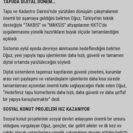
TAPUDA DİJİTAL DÖNEM...
Tapu ve Kadastro Dairesi’nde yürütülen dönüşüm çalışmalarının
önemli bir aşamaya geldiğini belirten Oğuz, Türkiye’nin teknik
desteğiyle "TAKBİS" ve "MAKSİS" altyapılarının KKTC’de
uygulanmasına yönelik hazırlıkların büyük ölçüde tamamlandığını
açıkladı.
Sistemin eylül ayında devreye alınmasının hedeflendiğini belirten
Oğuz, yeni yapıyla tapu işlemlerinin daha hızlı, güvenli ve tamamen
dijital ortamda yürütüleceğini söyledi.
Dijital sistemlerin taşınmaz kayıtlarının güvenli yönetimi, kurumlar
arası veri paylaşımı ve vatandaşların işlemlerini daha kısa sürede
tamamlaması açısından önemli katkı sağlayacağını ifade eden Oğuz,
“Hedefimiz tapu hizmetlerini daha hızlı, daha güvenli ve daha şeffaf
bir yapıya kavuşturmaktır” dedi.
SOSYAL KONUT PROJELERİ HIZ KAZANIYOR
Sosyal konut projelerinin sosyal devlet anlayışının önemli bir unsuru
olduğunu vurgulayan Oğuz, gençler, dar gelirli aileler ve ilk kez ev
sahibi olacak vatandaşlara yönelik çalışmaların devam ettiğini belirtti.