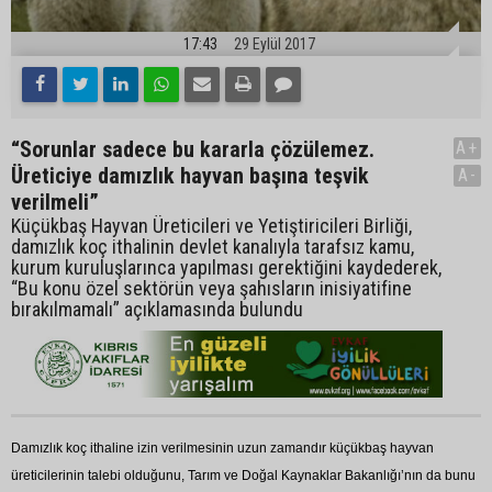
17:43
29 Eylül 2017
“Sorunlar sadece bu kararla çözülemez.
A+
Üreticiye damızlık hayvan başına teşvik
A-
verilmeli”
Küçükbaş Hayvan Üreticileri ve Yetiştiricileri Birliği,
damızlık koç ithalinin devlet kanalıyla tarafsız kamu,
kurum kuruluşlarınca yapılması gerektiğini kaydederek,
“Bu konu özel sektörün veya şahısların inisiyatifine
bırakılmamalı” açıklamasında bulundu
Damızlık koç ithaline izin verilmesinin uzun zamandır küçükbaş hayvan
üreticilerinin talebi olduğunu, Tarım ve Doğal Kaynaklar Bakanlığı’nın da bunu