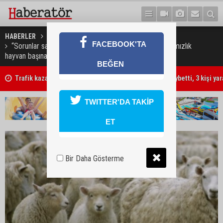
HABERLER
GÜNDEM
FACEBOOK'TA
“Sorunlar sadece bu kararla çözülemez. Üreticiye damızlık
hayvan başına teşvik verilmeli”
BEĞEN
Trafik kazasında 85 yaşındaki Turan Obalı hayatını kaybetti, 3 kişi ya
TWITTER'DA TAKİP
ET
Bir Daha Gösterme