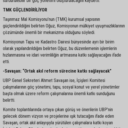
sürdürülebilir bir göç yönetimi oluşturulacağını kaydetti.
TMK GÜÇLENDİRİLİYOR
Taşınmaz Mal Komisyonu’nun (TMK) kurumsal yapısının
güçlendirildiğini belirten Oğuz, Komisyonun mülkiyet uyuşmazlıklarının
çözümünde önemli bir mekanizma olduğunu söyledi.
Komisyonun Tapu ve Kadastro Dairesi bünyesinde ayrı bir birim
olarak yapılandırıldığını belirten Oğuz, bu düzenlemenin işlemlerin
hızlanmasına ve idari verimliliğin artmasına katkı sağlayacağını ifade
etti.
-Savaşan: “Ortak akıl reform sürecine katkı sağlayacak”
UBP Genel Sekreteri Ahmet Savaşan ise, İçişleri Komitesi
çalışmalarının göç yönetimi, tapu, sosyal konut ve yerel yönetimler
başta olmak üzere reform çalışmalarına önemli katkı sunduğunu
belirtti.
Komite toplantılarında ortaya çıkan görüş ve önerilerin UBP’nin
gelecek dönem vizyon ve projelerine ışık tutacağını ifade eden
Savaşan, ortak akıl anlayışıyla yürütülen çalışmalara katkı koyan