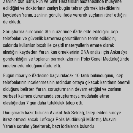
Zanlının dün Barış Ruh ve Sinir Hastalıkları hastanesinde muayene
edildiğini ve doktorların zanlıyı bugün tekrar görmek istediklerini
kaydeden Yaran, zanlının gönüllü ifade vererek suçlarını itiraf ettiğini
de ekledi.
Soruşturma sürecinde 30’un üzerinde ifade elde edildiğini, cep
telefonları ve güvenlik kamerası görüntülerinin temin edildiğini,
saldırıda kullanılan bıçak ile çeşitli materyallerin emare olarak
alındığını kaydeden Yaran, kan örneklerinin DNA analizi için Ankara’ya
gönderildiğini ve toplanan parmak izlerinin Polis Genel Müdürlüğü’nde
incelemede olduğunu ifade etti.
Bugün itibariyle ifadesine başvurulacak 10 tanık bulunduğunu, cep
telefonlarının incelenmesinin ardından ortaya çıkacak kanıtların önemli
olduğunu belirten Yaran, soruşturmanın devam ettiğini ve zanlının
serbest kalması durumunda soruşturmaya müdahale etme
olasılığından 7 gün daha tutukluluk talep etti.
Duruşmada hazır bulunan Avukat Aslı Seldağ, talep edilen süreye
itiraz etmedi ancak Lefkoşa Polis Müdürlüğü Müfettiş Muavini
Yaran’a sorular yönelterek, bazı iddialarda bulundu.