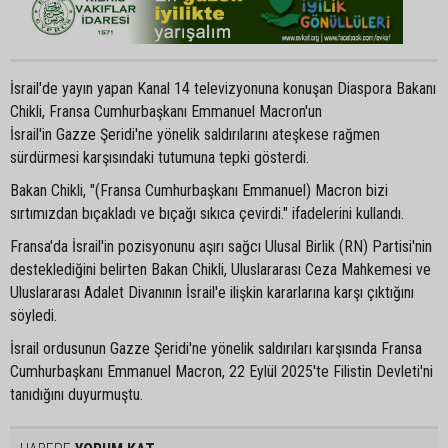
İsrail'de yayın yapan Kanal 14 televizyonuna konuşan Diaspora Bakanı
Chikli, Fransa Cumhurbaşkanı Emmanuel Macron'un
İsrail'in Gazze Şeridi'ne yönelik saldırılarını ateşkese rağmen
sürdürmesi karşısındaki tutumuna tepki gösterdi.
Bakan Chikli, "(Fransa Cumhurbaşkanı Emmanuel) Macron bizi
sırtımızdan bıçakladı ve bıçağı sıkıca çevirdi." ifadelerini kullandı.
Fransa'da İsrail'in pozisyonunu aşırı sağcı Ulusal Birlik (RN) Partisi'nin
desteklediğini belirten Bakan Chikli, Uluslararası Ceza Mahkemesi ve
Uluslararası Adalet Divanının İsrail'e ilişkin kararlarına karşı çıktığını
söyledi.
İsrail ordusunun Gazze Şeridi'ne yönelik saldırıları karşısında Fransa
Cumhurbaşkanı Emmanuel Macron, 22 Eylül 2025'te Filistin Devleti'ni
tanıdığını duyurmuştu.