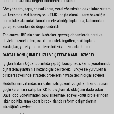
hedefleri hakkında değerlendirmelerde bulundu.
Göç yönetimi, tapu, sosyal konut, yerel yönetimler, ceza infaz sistemi
ve Taşınmaz Mal Komisyonu (TMK) başta olmak üzere bakanlığın
sorumluluk alanındaki konuların ele alındığı toplantıda, katılımcıların
görüş ve önerileri de değerlendirildi.
Toplantıya UBP’nin siyasi kadroları, geçmiş dönemlerde parti ve
devlete hizmet etmiş isimler, meslek örgütleri, sivil toplum
kuruluşları, yerel yönetim temsilcileri ve uzmanlar katıldı.
DİJİTAL DÖNÜŞÜMLE HIZLI VE ŞEFFAF KAMU HİZMETİ
İçişleri Bakanı Oğuz toplantıda yaptığı konuşmada, kamu yönetiminde
dijital dönüşümün hız kazandığını belirterek, Türkiye ile yürütülen iş
birlikleri sayesinde stratejik projelerin hayata geçirildiğini söyledi.
Hedeflerinin vatandaşlara daha hızlı, güvenli ve şeffaf hizmet sunan
güçlü kurumlara sahip bir KKTC oluşturmak olduğunu ifade eden
Oğuz, göç yönetiminden tapu sistemine, sosyal konut projelerinden
iskân politikalarına kadar birçok alanda reform çalışmalarının
sürdüğünü kaydetti.