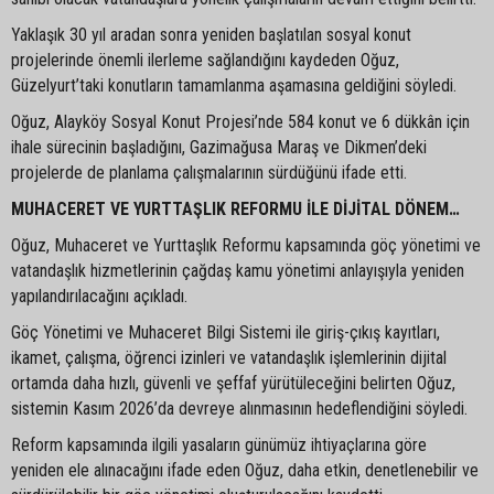
Yaklaşık 30 yıl aradan sonra yeniden başlatılan sosyal konut
projelerinde önemli ilerleme sağlandığını kaydeden Oğuz,
Güzelyurt’taki konutların tamamlanma aşamasına geldiğini söyledi.
Oğuz, Alayköy Sosyal Konut Projesi’nde 584 konut ve 6 dükkân için
ihale sürecinin başladığını, Gazimağusa Maraş ve Dikmen’deki
projelerde de planlama çalışmalarının sürdüğünü ifade etti.
MUHACERET VE YURTTAŞLIK REFORMU İLE DİJİTAL DÖNEM…
Oğuz, Muhaceret ve Yurttaşlık Reformu kapsamında göç yönetimi ve
vatandaşlık hizmetlerinin çağdaş kamu yönetimi anlayışıyla yeniden
yapılandırılacağını açıkladı.
Göç Yönetimi ve Muhaceret Bilgi Sistemi ile giriş-çıkış kayıtları,
ikamet, çalışma, öğrenci izinleri ve vatandaşlık işlemlerinin dijital
ortamda daha hızlı, güvenli ve şeffaf yürütüleceğini belirten Oğuz,
sistemin Kasım 2026’da devreye alınmasının hedeflendiğini söyledi.
Reform kapsamında ilgili yasaların günümüz ihtiyaçlarına göre
yeniden ele alınacağını ifade eden Oğuz, daha etkin, denetlenebilir ve