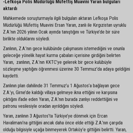
-Lefkoşa Polis Müdürlüğü Müfettiş Muavini Yaran bulguları
aktardı
Mahkemede soruşturmayla ilgili bulguları aktaran Lefkoşa Polis
Müdürlüğü Müfettiş Muavini Ersan Yaran, zanlı ile Kırgızistan uyruklu
Z.A.’nın 2026 yılının Ocak ayında tanıştığını ve Türkiye’de bir süre
birlikte olduklarını söyledi.
Zanlının, Z.A.’nın gece kulübünde çalışmasını istemediğini ve onunla
geleceğe yönelik hayat kurma çabaları içerisine girdiğini belirten
Yaran, zanlının, Z.A.’nın KKTC’ye gelerek bir gece kulübüyle
sözleşme yaptığını öğrenmesi üzerine 30 Temmuz’da adaya geldiğini
kaydetti.
Zanlının plan dahilinde 31 Temmuz’u 1 Ağustos’a bağlayan gece
Z.A.’yı, Girne’de kaldığı villaya gelmeye ikna ettiğini ve karşısına
çıktığını ifade eden Yaran, Z.A.’nın burada zanlıyı reddettiğini ve
patronu vesilesiyle oradan ayrıldığını söyledi.
Yaran, zanlının 3 Ağustos’ta Türkiye’ye dönmek için Ercan
Havalimanı’na gittiğini ancak daha önce elde ettiği Z.A.’nın çarşıda
olduğu bilgisiyle uçağa binmeyerek Ortaköy’e gittiğini belirtti. Yaran,