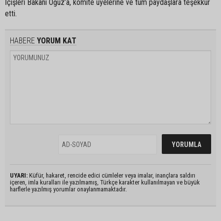
İçişleri Bakanı Oğuz’a, komite üyelerine ve tüm paydaşlara teşekkür
etti.
HABERE
YORUM KAT
UYARI:
Küfür, hakaret, rencide edici cümleler veya imalar, inançlara saldırı
içeren, imla kuralları ile yazılmamış, Türkçe karakter kullanılmayan ve büyük
harflerle yazılmış yorumlar onaylanmamaktadır.