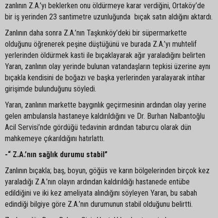
zanlının Z.A.’yı beklerken onu öldürmeye karar verdiğini, Ortaköy’de
bir iş yerinden 23 santimetre uzunluğunda bıçak satın aldığını aktardı.
Zanlının daha sonra Z.A.’nın Taşkınköy’deki bir süpermarkette
olduğunu öğrenerek peşine düştüğünü ve burada Z.A.’yı muhtelif
yerlerinden öldürmek kasti ile bıçaklayarak ağır yaraladığını belirten
Yaran, zanlının olay yerinde bulunan vatandaşların tepkisi üzerine aynı
bıçakla kendisini de boğazı ve başka yerlerinden yaralayarak intihar
girişimde bulunduğunu söyledi.
Yaran, zanlının markette baygınlık geçirmesinin ardından olay yerine
gelen ambulansla hastaneye kaldırıldığını ve Dr. Burhan Nalbantoğlu
Acil Servisi’nde gördüğü tedavinin ardından taburcu olarak dün
mahkemeye çıkarıldığını hatırlattı.
-“ Z.A.’nın sağlık durumu stabil”
Zanlının bıçakla; baş, boyun, göğüs ve karın bölgelerinden birçok kez
yaraladığı Z.A.’nın olayın ardından kaldırıldığı hastanede entübe
edildiğini ve iki kez ameliyata alındığını söyleyen Yaran, bu sabah
edindiği bilgiye göre Z.A.’nın durumunun stabil olduğunu belirtti.