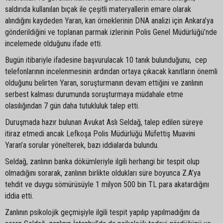
saldırıda kullanılan bıçak ile çeşitli materyallerin emare olarak
alındığını kaydeden Yaran, kan örneklerinin DNA analizi için Ankara’ya
gönderildiğini ve toplanan parmak izlerinin Polis Genel Müdürlüğü’nde
incelemede olduğunu ifade etti.
Bugün itibariyle ifadesine başvurulacak 10 tanık bulunduğunu, cep
telefonlarının incelenmesinin ardından ortaya çıkacak kanıtların önemli
olduğunu belirten Yaran, soruşturmanın devam ettiğini ve zanlının
serbest kalması durumunda soruşturmaya müdahale etme
olasılığından 7 gün daha tutukluluk talep etti.
Duruşmada hazır bulunan Avukat Aslı Seldağ, talep edilen süreye
itiraz etmedi ancak Lefkoşa Polis Müdürlüğü Müfettiş Muavini
Yaran’a sorular yönelterek, bazı iddialarda bulundu.
Seldağ, zanlının banka dökümleriyle ilgili herhangi bir tespit olup
olmadığını sorarak, zanlının birlikte oldukları süre boyunca Z.A’ya
tehdit ve duygu sömürüsüyle 1 milyon 500 bin TL para akatardığını
iddia etti.
Zanlının psikolojik geçmişiyle ilgili tespit yapılıp yapılmadığını da