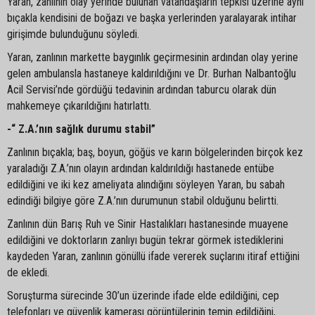
Yaran, zanlının olay yerinde bulunan vatandaşların tepkisi üzerine aynı
bıçakla kendisini de boğazı ve başka yerlerinden yaralayarak intihar
girişimde bulunduğunu söyledi.
Yaran, zanlının markette baygınlık geçirmesinin ardından olay yerine
gelen ambulansla hastaneye kaldırıldığını ve Dr. Burhan Nalbantoğlu
Acil Servisi’nde gördüğü tedavinin ardından taburcu olarak dün
mahkemeye çıkarıldığını hatırlattı.
-“ Z.A.’nın sağlık durumu stabil”
Zanlının bıçakla; baş, boyun, göğüs ve karın bölgelerinden birçok kez
yaraladığı Z.A.’nın olayın ardından kaldırıldığı hastanede entübe
edildiğini ve iki kez ameliyata alındığını söyleyen Yaran, bu sabah
edindiği bilgiye göre Z.A.’nın durumunun stabil olduğunu belirtti.
Zanlının dün Barış Ruh ve Sinir Hastalıkları hastanesinde muayene
edildiğini ve doktorların zanlıyı bugün tekrar görmek istediklerini
kaydeden Yaran, zanlının gönüllü ifade vererek suçlarını itiraf ettiğini
de ekledi.
Soruşturma sürecinde 30’un üzerinde ifade elde edildiğini, cep
telefonları ve güvenlik kamerası görüntülerinin temin edildiğini,