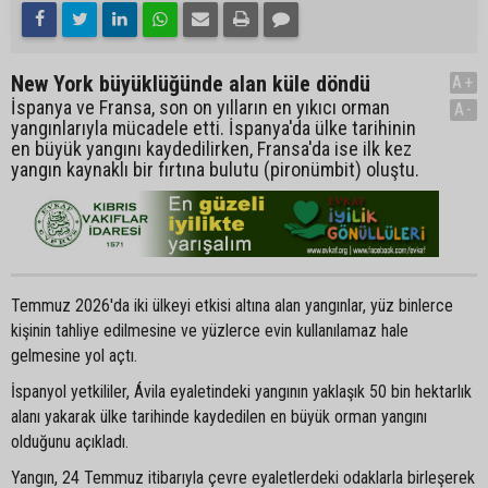
New York büyüklüğünde alan küle döndü
A+
İspanya ve Fransa, son on yılların en yıkıcı orman
A-
yangınlarıyla mücadele etti. İspanya'da ülke tarihinin
en büyük yangını kaydedilirken, Fransa'da ise ilk kez
yangın kaynaklı bir fırtına bulutu (pironümbit) oluştu.
Temmuz 2026'da iki ülkeyi etkisi altına alan yangınlar, yüz binlerce
kişinin tahliye edilmesine ve yüzlerce evin kullanılamaz hale
gelmesine yol açtı.
İspanyol yetkililer, Ávila eyaletindeki yangının yaklaşık 50 bin hektarlık
alanı yakarak ülke tarihinde kaydedilen en büyük orman yangını
olduğunu açıkladı.
Yangın, 24 Temmuz itibarıyla çevre eyaletlerdeki odaklarla birleşerek