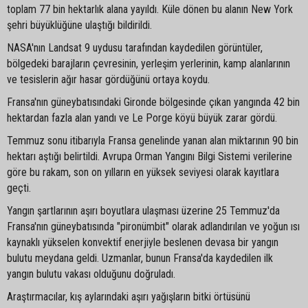
toplam 77 bin hektarlık alana yayıldı. Küle dönen bu alanın New York
şehri büyüklüğüne ulaştığı bildirildi.
NASA'nın Landsat 9 uydusu tarafından kaydedilen görüntüler,
bölgedeki barajların çevresinin, yerleşim yerlerinin, kamp alanlarının
ve tesislerin ağır hasar gördüğünü ortaya koydu.
Fransa'nın güneybatısındaki Gironde bölgesinde çıkan yangında 42 bin
hektardan fazla alan yandı ve Le Porge köyü büyük zarar gördü.
Temmuz sonu itibarıyla Fransa genelinde yanan alan miktarının 90 bin
hektarı aştığı belirtildi. Avrupa Orman Yangını Bilgi Sistemi verilerine
göre bu rakam, son on yılların en yüksek seviyesi olarak kayıtlara
geçti.
Yangın şartlarının aşırı boyutlara ulaşması üzerine 25 Temmuz'da
Fransa'nın güneybatısında "pironümbit" olarak adlandırılan ve yoğun ısı
kaynaklı yükselen konvektif enerjiyle beslenen devasa bir yangın
bulutu meydana geldi. Uzmanlar, bunun Fransa'da kaydedilen ilk
yangın bulutu vakası olduğunu doğruladı.
Araştırmacılar, kış aylarındaki aşırı yağışların bitki örtüsünü