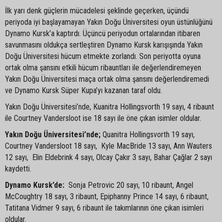
İlk yarı denk güçlerin mücadelesi şeklinde geçerken, üçündü
periyoda iyi başlayamayan Yakın Doğu Üniversitesi oyun üstünlüğünü
Dynamo Kursk’a kaptırdı. Üçüncü periyodun ortalarından itibaren
savunmasını oldukça sertleştiren Dynamo Kursk karışışında Yakın
Doğu Üniversitesi hücum etmekte zorlandı. Son periyotta oyuna
ortak olma şansını etkili hücum ribauntları ile değerlendiremeyen
Yakın Doğu Üniversitesi maça ortak olma şansını değerlendiremedi
ve Dynamo Kursk Süper Kupa’yı kazanan taraf oldu.
Yakın Doğu Üniversitesi’nde, Kuanitra Hollingsvorth 19 sayı, 4 ribaunt
ile Courtney Vandersloot ise 18 sayı ile öne çıkan isimler oldular.
Yakın Doğu Üniversitesi’nde;
Quanitra Hollingsvorth 19 sayı,
Courtney Vandersloot 18 sayı, Kyle MacBride 13 sayı, Ann Wauters
12 sayı, Elin Eldebrink 4 sayı, Olcay Çakır 3 sayı, Bahar Çağlar 2 sayı
kaydetti.
Dynamo Kursk’de:
Sonja Petrovic 20 sayı, 10 ribaunt, Angel
McCoughtry 18 sayı, 3 ribaunt, Epiphanny Prince 14 sayı, 6 ribaunt,
Tatitana Vidmer 9 sayı, 6 ribaunt ile takımlarının öne çıkan isimleri
oldular.