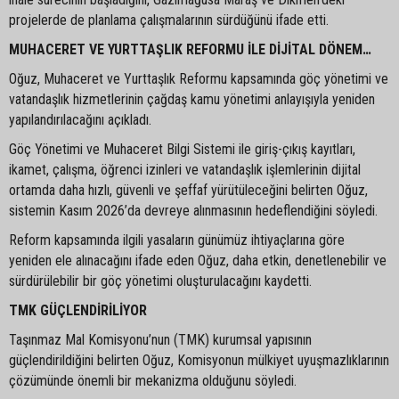
projelerde de planlama çalışmalarının sürdüğünü ifade etti.
MUHACERET VE YURTTAŞLIK REFORMU İLE DİJİTAL DÖNEM…
Oğuz, Muhaceret ve Yurttaşlık Reformu kapsamında göç yönetimi ve
vatandaşlık hizmetlerinin çağdaş kamu yönetimi anlayışıyla yeniden
yapılandırılacağını açıkladı.
Göç Yönetimi ve Muhaceret Bilgi Sistemi ile giriş-çıkış kayıtları,
ikamet, çalışma, öğrenci izinleri ve vatandaşlık işlemlerinin dijital
ortamda daha hızlı, güvenli ve şeffaf yürütüleceğini belirten Oğuz,
sistemin Kasım 2026’da devreye alınmasının hedeflendiğini söyledi.
Reform kapsamında ilgili yasaların günümüz ihtiyaçlarına göre
yeniden ele alınacağını ifade eden Oğuz, daha etkin, denetlenebilir ve
sürdürülebilir bir göç yönetimi oluşturulacağını kaydetti.
TMK GÜÇLENDİRİLİYOR
Taşınmaz Mal Komisyonu’nun (TMK) kurumsal yapısının
güçlendirildiğini belirten Oğuz, Komisyonun mülkiyet uyuşmazlıklarının
çözümünde önemli bir mekanizma olduğunu söyledi.