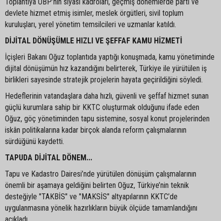
Toplantıya UBP’nin siyasi kadroları, geçmiş dönemlerde parti ve
devlete hizmet etmiş isimler, meslek örgütleri, sivil toplum
kuruluşları, yerel yönetim temsilcileri ve uzmanlar katıldı.
DİJİTAL DÖNÜŞÜMLE HIZLI VE ŞEFFAF KAMU HİZMETİ
İçişleri Bakanı Oğuz toplantıda yaptığı konuşmada, kamu yönetiminde
dijital dönüşümün hız kazandığını belirterek, Türkiye ile yürütülen iş
birlikleri sayesinde stratejik projelerin hayata geçirildiğini söyledi.
Hedeflerinin vatandaşlara daha hızlı, güvenli ve şeffaf hizmet sunan
güçlü kurumlara sahip bir KKTC oluşturmak olduğunu ifade eden
Oğuz, göç yönetiminden tapu sistemine, sosyal konut projelerinden
iskân politikalarına kadar birçok alanda reform çalışmalarının
sürdüğünü kaydetti.
TAPUDA DİJİTAL DÖNEM...
Tapu ve Kadastro Dairesi’nde yürütülen dönüşüm çalışmalarının
önemli bir aşamaya geldiğini belirten Oğuz, Türkiye’nin teknik
desteğiyle "TAKBİS" ve "MAKSİS" altyapılarının KKTC’de
uygulanmasına yönelik hazırlıkların büyük ölçüde tamamlandığını
açıkladı.