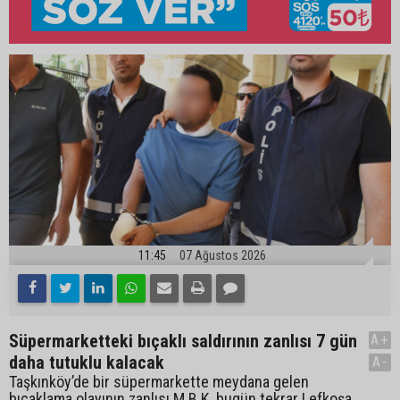
11:45
07 Ağustos 2026
Süpermarketteki bıçaklı saldırının zanlısı 7 gün
A+
daha tutuklu kalacak
A-
Taşkınköy’de bir süpermarkette meydana gelen
bıçaklama olayının zanlısı M.B.K. bugün tekrar Lefkoşa