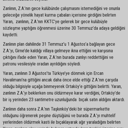
Zanlının, Z.A.’nın gece kulübünde çalışmasını istemediğini ve onunla
geleceğe yönelik hayat kurma çabaları içerisine girdiğini belirten
Yaran, zanlının, Z.A.’nın KKTC’ye gelerek bir gece kulübüyle
sözleşme yaptığını öğrenmesi üzerine 30 Temmuz’da adaya geldiğini
kaydetti.
Zanlının plan dahilinde 31 Temmuz’u 1 Ağustos’a bağlayan gece
Z.A.’yı, Girne’de kaldığı villaya gelmeye ikna ettiğini ve karşısına
çıktığını ifade eden Yaran, Z.A.’nın burada zanlıyı reddettiğini ve
patronu vesilesiyle oradan ayrıldığını söyledi.
Yaran, zanlının 3 Ağustos’ta Türkiye’ye dönmek için Ercan
Havalimanı’na gittiğini ancak daha önce elde ettiği Z.A.’nın çarşıda
olduğu bilgisiyle uçağa binmeyerek Ortaköy’e gittiğini belirtti. Yaran,
zanlının Z.A.’yı beklerken onu öldürmeye karar verdiğini, Ortaköy’de
bir iş yerinden 23 santimetre uzunluğunda bıçak satın aldığını aktardı.
Zanlının daha sonra Z.A.’nın Taşkınköy’deki bir süpermarkette
olduğunu öğrenerek peşine düştüğünü ve burada Z.A.’yı muhtelif
yerlerinden öldürmek kasti ile bıçaklayarak ağır yaraladığını belirten