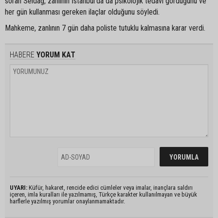
soran Seldağ, zanlının İstanbul’da da psikolojik tedavi gördüğünü ve
her gün kullanması gereken ilaçlar olduğunu söyledi.
Mahkeme, zanlının 7 gün daha poliste tutuklu kalmasına karar verdi.
HABERE
YORUM KAT
UYARI:
Küfür, hakaret, rencide edici cümleler veya imalar, inançlara saldırı
içeren, imla kuralları ile yazılmamış, Türkçe karakter kullanılmayan ve büyük
harflerle yazılmış yorumlar onaylanmamaktadır.