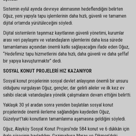
Sistemin eylül ayında devreye alınmasının hedeflendiğini belirten
Oğuz, yeni yapıyla tapu işlemlerinin daha hızlı, güvenli ve tamamen
dijital ortamda yürütüleceğini söyledi.
Dijital sistemlerin taşınmaz kayıtlarının güvenli yönetimi, kurumlar
arası veri paylaşımı ve vatandaşların işlemlerini daha kısa sürede
tamamlaması açısından önemli katkı sağlayacağını ifade eden Oğuz,
“Hedefimiz tapu hizmetlerini daha hızlı, daha güvenli ve daha şeffaf
bir yapıya kavuşturmaktır” dedi.
SOSYAL KONUT PROJELERİ HIZ KAZANIYOR
Sosyal konut projelerinin sosyal devlet anlayışının önemli bir unsuru
olduğunu vurgulayan Oğuz, gençler, dar gelirli aileler ve ilk kez ev
sahibi olacak vatandaşlara yönelik çalışmaların devam ettiğini belirtti.
Yaklaşık 30 yıl aradan sonra yeniden başlatılan sosyal konut
projelerinde önemli ilerleme sağlandığını kaydeden Oğuz,
Güzelyurt’taki konutların tamamlanma aşamasına geldiğini söyledi.
Oğuz, Alayköy Sosyal Konut Projesi’nde 584 konut ve 6 dükkân için
ihale sürecinin başladığını, Gazimağusa Maraş ve Dikmen’deki