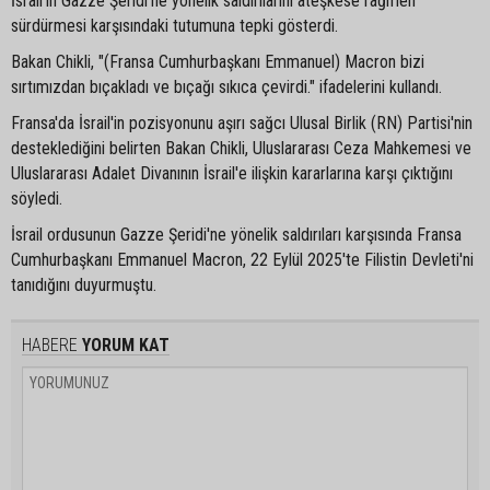
İsrail'in Gazze Şeridi'ne yönelik saldırılarını ateşkese rağmen
sürdürmesi karşısındaki tutumuna tepki gösterdi.
Bakan Chikli, "(Fransa Cumhurbaşkanı Emmanuel) Macron bizi
sırtımızdan bıçakladı ve bıçağı sıkıca çevirdi." ifadelerini kullandı.
Fransa'da İsrail'in pozisyonunu aşırı sağcı Ulusal Birlik (RN) Partisi'nin
desteklediğini belirten Bakan Chikli, Uluslararası Ceza Mahkemesi ve
Uluslararası Adalet Divanının İsrail'e ilişkin kararlarına karşı çıktığını
söyledi.
İsrail ordusunun Gazze Şeridi'ne yönelik saldırıları karşısında Fransa
Cumhurbaşkanı Emmanuel Macron, 22 Eylül 2025'te Filistin Devleti'ni
tanıdığını duyurmuştu.
HABERE
YORUM KAT