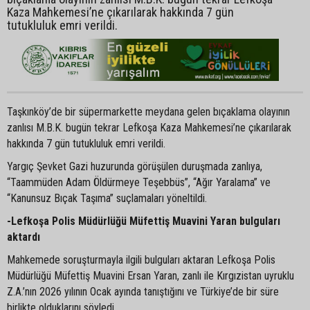
Kaza Mahkemesi’ne çıkarılarak hakkında 7 gün
tutukluluk emri verildi.
Taşkınköy’de bir süpermarkette meydana gelen bıçaklama olayının
zanlısı M.B.K. bugün tekrar Lefkoşa Kaza Mahkemesi’ne çıkarılarak
hakkında 7 gün tutukluluk emri verildi.
Yargıç Şevket Gazi huzurunda görüşülen duruşmada zanlıya,
“Taammüden Adam Öldürmeye Teşebbüs”, “Ağır Yaralama” ve
“Kanunsuz Bıçak Taşıma” suçlamaları yöneltildi.
-Lefkoşa Polis Müdürlüğü Müfettiş Muavini Yaran bulguları
aktardı
Mahkemede soruşturmayla ilgili bulguları aktaran Lefkoşa Polis
Müdürlüğü Müfettiş Muavini Ersan Yaran, zanlı ile Kırgızistan uyruklu
Z.A.’nın 2026 yılının Ocak ayında tanıştığını ve Türkiye’de bir süre
birlikte olduklarını söyledi.