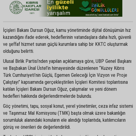
İçişleri Bakanı Dursun Oğuz, kamu yönetiminde dijital dönüşümün hız
kazandığını ifade ederek, hedeflerinin vatandaşlara daha hızlı, güvenli
ve şeffaf hizmet sunan güçlü kurumlara sahip bir KKTC oluşturmak
olduğunu belirtti.
Ulusal Birlik Partisi’nden yapılan açıklamaya göre, UBP Genel Başkanı
ve Başbakan Ünal Üstel’in himayesinde düzenlenen “Kuzey Kıbrıs
Türk Cumhuriyeti’nin Güçlü, Egemen Geleceği İçin Vizyon ve Proje
Çalıştayı” kapsamında gerçekleştirilen İçişleri Komitesi toplantısına
katılan İçişleri Bakanı Dursun Oğuz, çalışmalar ve yeni dönem
hedefleri hakkında değerlendirmelerde bulundu.
Göç yönetimi, tapu, sosyal konut, yerel yönetimler, ceza infaz sistemi
ve Taşınmaz Mal Komisyonu (TMK) başta olmak üzere bakanlığın
sorumluluk alanındaki konuların ele alındığı toplantıda, katılımcıların
görüş ve önerileri de değerlendirildi.