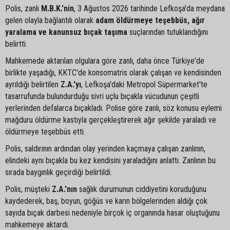
Polis, zanlı
M.B.K.'nin
, 3 Ağustos 2026 tarihinde Lefkoşa'da meydana
gelen olayla bağlantılı olarak
adam öldürmeye teşebbüs, ağır
yaralama ve kanunsuz bıçak taşıma
suçlarından tutuklandığını
belirtti.
Mahkemede aktarılan olgulara göre zanlı, daha önce Türkiye'de
birlikte yaşadığı, KKTC'de konsomatris olarak çalışan ve kendisinden
ayrıldığı belirtilen
Z.A.'yı
, Lefkoşa'daki Metropol Süpermarket'te
tasarrufunda bulundurduğu sivri uçlu bıçakla vücudunun çeşitli
yerlerinden defalarca bıçakladı. Polise göre zanlı, söz konusu eylemi
mağduru öldürme kastıyla gerçekleştirerek ağır şekilde yaraladı ve
öldürmeye teşebbüs etti.
Polis, saldırının ardından olay yerinden kaçmaya çalışan zanlının,
elindeki aynı bıçakla bu kez kendisini yaraladığını anlattı. Zanlının bu
sırada baygınlık geçirdiği belirtildi.
Polis, müşteki
Z.A.'nın
sağlık durumunun ciddiyetini koruduğunu
kaydederek, baş, boyun, göğüs ve karın bölgelerinden aldığı çok
sayıda bıçak darbesi nedeniyle birçok iç organında hasar oluştuğunu
mahkemeye aktardı.