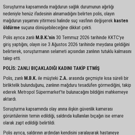
Soruşturma kapsamında mağdurun sağlık durumunun ağırlığı
nedeniyle henüz ifadesinin alınamadığını belirten polis, olayın
mağdurun yaşamını yitirmesi halinde suç vasfının değişerek
kasten
öldürme
suçuna dönüşebileceğine dikkat çekti.
Polis ayrıca zanlı
M.B.K.'nin
30 Temmuz 2026 tarihinde KKTC'ye
giriş yaptığını, olayın ise 3 Ağustos 2026 tarihinde meydana geldiğini
belirterek, soruşturmanın selameti açısından zanlının tutuklu kalmasını
talep etti.
POLİS: ZANLI BIÇAKLADIĞI KADINI TAKİP ETMİŞ
Polis, zanlı
M.B.K.
ile müşteki
Z.A.
arasında geçmişte kısa süreli bir
birliktelik bulunduğunu, zanlının mağduru tesadüfen görmediğini, takip
ederek Metropol Süpermarket'te bulunacağını bildiğini mahkemeye
aktardı.
Soruşturma kapsamında olay anına ilişkin güvenlik kamerası
görüntülerinin temin edildiği, saldırıda kullanılan bıçağın ise emare
olarak zapt edildiği belirtildi.
Polis ayrıca, saldırının ardından kendisini yaralayarak hastaneye