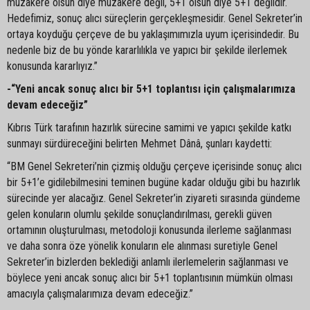
müzakere olsun diye müzakere değil, 5+1 olsun diye 5+1 değildir.
Hedefimiz, sonuç alıcı süreçlerin gerçekleşmesidir. Genel Sekreter’in
ortaya koyduğu çerçeve de bu yaklaşımımızla uyum içerisindedir. Bu
nedenle biz de bu yönde kararlılıkla ve yapıcı bir şekilde ilerlemek
konusunda kararlıyız.”
-“Yeni ancak sonuç alıcı bir 5+1 toplantısı için çalışmalarımıza
devam edeceğiz”
Kıbrıs Türk tarafının hazırlık sürecine samimi ve yapıcı şekilde katkı
sunmayı sürdüreceğini belirten Mehmet Dânâ, şunları kaydetti:
“BM Genel Sekreteri’nin çizmiş olduğu çerçeve içerisinde sonuç alıcı
bir 5+1’e gidilebilmesini teminen bugüne kadar olduğu gibi bu hazırlık
sürecinde yer alacağız. Genel Sekreter’in ziyareti sırasında gündeme
gelen konuların olumlu şekilde sonuçlandırılması, gerekli güven
ortamının oluşturulması, metodoloji konusunda ilerleme sağlanması
ve daha sonra öze yönelik konuların ele alınması suretiyle Genel
Sekreter’in bizlerden beklediği anlamlı ilerlemelerin sağlanması ve
böylece yeni ancak sonuç alıcı bir 5+1 toplantısının mümkün olması
amacıyla çalışmalarımıza devam edeceğiz.”