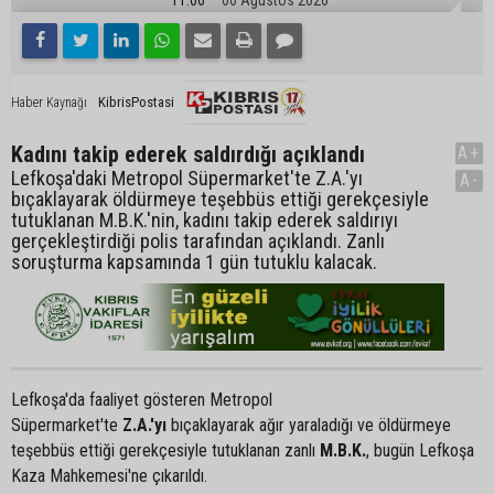
11:06
06 Ağustos 2026
KibrisPostasi
Haber Kaynağı
Kadını takip ederek saldırdığı açıklandı
A+
Lefkoşa'daki Metropol Süpermarket'te Z.A.'yı
A-
bıçaklayarak öldürmeye teşebbüs ettiği gerekçesiyle
tutuklanan M.B.K.'nin, kadını takip ederek saldırıyı
gerçekleştirdiği polis tarafından açıklandı. Zanlı
soruşturma kapsamında 1 gün tutuklu kalacak.
Lefkoşa'da faaliyet gösteren Metropol
Süpermarket'te
Z.A.'yı
bıçaklayarak ağır yaraladığı ve öldürmeye
teşebbüs ettiği gerekçesiyle tutuklanan zanlı
M.B.K.
, bugün Lefkoşa
Kaza Mahkemesi'ne çıkarıldı.