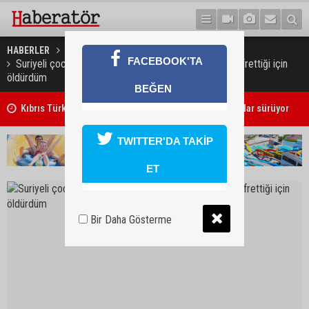
HABERLER
TÜRKİYE
FACEBOOK'TA
Suriyeli çocuğu 25 kez bıçaklayarak öldüren zanlı: Küfrettiği için
öldürdüm
BEĞEN
Girne'deki cinayet zanlısı polis tarafından yakalandı
TWITTER'DA TAKİP
ET
Bir Daha Gösterme