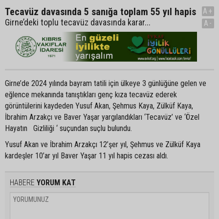
Tecavüz davasında 5 sanığa toplam 55 yıl hapis
A+
Girne’deki toplu tecavüz davasında karar...
A-
Girne’de 2024 yılında bayram tatili için ülkeye 3 günlüğüne gelen ve
eğlence mekanında tanıştıkları genç kıza tecavüz ederek
görüntülerini kaydeden Yusuf Akan, Şehmus Kaya, Zülküf Kaya,
İbrahim Arzakçı ve Baver Yaşar yargılandıkları ‘Tecavüz’ ve ‘Özel
Hayatın Gizliliği ‘ suçundan suçlu bulundu.
Yusuf Akan ve İbrahim Arzakçı 12’şer yıl, Şehmus ve Zülküf Kaya
kardeşler 10’ar yıl Baver Yaşar 11 yıl hapis cezası aldı.
HABERE
YORUM KAT