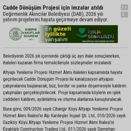
Cadde Dönüşüm Projesi için imzalar atıldı
A+
Değirmenlik Akıncılar Belediyesi (DAB), 2026 yılı
A-
yatırım projelerini hayata geçirmeye devam ediyor.
Belediyenin 2026 yılı içerisinde çıktığı üç ayrı ihale sonuçlanırken,
ihaleleri kazanan firma temsilcileriyle sözleşmeler imzalandı.
Altyapı Yenileme Projesi Hizmet Alımı ihaleleri kapsamında hayata
geçirilecek Cadde Dönüşüm Projesi ile kanalizasyon altyapısı
çalışmalarına başlanacak; büz, bordür ve parke döşemesiyle kaldırım
çalışmaları gerçekleştirilecek. Proje kapsamında köylerin en işlek
caddeleri kaldırım, aydınlatma ve oturma alanlarına kavuşturulacak.
Buna göre, 009/2026 sayılı Cihangir Köyü Altyapı Yenileme Projesi
Hizmet Alımı İhalesi’ni Alp Kardeşler İnşaat Şti. Ltd., 010/2026 sayılı
Gaziköy Köyü Altyapı Yenileme Projesi Hizmet Alımı İhalesi’ni
Özaktürk Construction Trading Ltd., 011/2026 sayılı Demirhan-