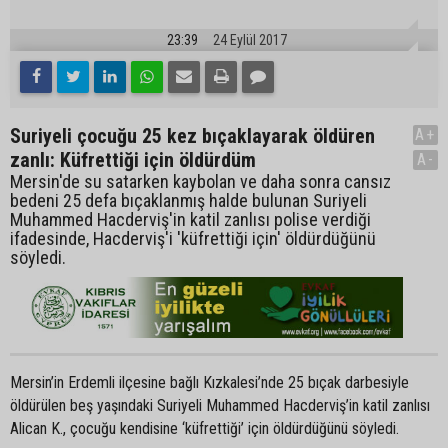
23:39
24 Eylül 2017
Suriyeli çocuğu 25 kez bıçaklayarak öldüren
A+
zanlı: Küfrettiği için öldürdüm
A-
Mersin'de su satarken kaybolan ve daha sonra cansız
bedeni 25 defa bıçaklanmış halde bulunan Suriyeli
Muhammed Hacderviş'in katil zanlısı polise verdiği
ifadesinde, Hacderviş'i 'küfrettiği için' öldürdüğünü
söyledi.
Mersin’in Erdemli ilçesine bağlı Kızkalesi’nde 25 bıçak darbesiyle
öldürülen beş yaşındaki Suriyeli Muhammed Hacderviş’in katil zanlısı
Alican K., çocuğu kendisine ‘küfrettiği’ için öldürdüğünü söyledi.