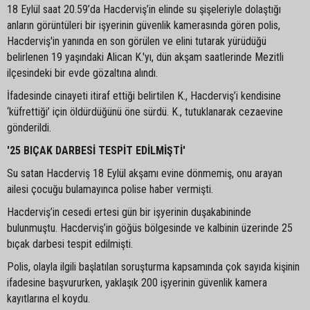
18 Eylül saat 20.59’da Hacderviş’in elinde su şişeleriyle dolaştığı
anların görüntüleri bir işyerinin güvenlik kamerasında gören polis,
Hacderviş'in yanında en son görülen ve elini tutarak yürüdüğü
belirlenen 19 yaşındaki Alican K.'yı, dün akşam saatlerinde Mezitli
ilçesindeki bir evde gözaltına alındı.
İfadesinde cinayeti itiraf ettiği belirtilen K., Hacderviş’i kendisine
‘küfrettiği’ için öldürdüğünü öne sürdü. K., tutuklanarak cezaevine
gönderildi.
'25 BIÇAK DARBESİ TESPİT EDİLMİŞTİ'
Su satan Hacderviş 18 Eylül akşamı evine dönmemiş, onu arayan
ailesi çocuğu bulamayınca polise haber vermişti.
Hacderviş’in cesedi ertesi gün bir işyerinin duşakabininde
bulunmuştu. Hacderviş’in göğüs bölgesinde ve kalbinin üzerinde 25
bıçak darbesi tespit edilmişti.
Polis, olayla ilgili başlatılan soruşturma kapsamında çok sayıda kişinin
ifadesine başvururken, yaklaşık 200 işyerinin güvenlik kamera
kayıtlarına el koydu.