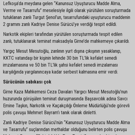
Lefkoşa’da meydana gelen “Kanunsuz Uyuşturucu Madde Alma,
Verme ve Tasarrufu” meselesiyle ilgili olarak yürütülen soruşturmada
tutuklanan zanlı Turgut Şenol’un, tasarrufundaki uyuşturucu maddenin
2 gramını zanlı Kadriye Denise Sürücü’ye verdiği tespit edildi.
Narkotik ekipleri tarafından yürütülen soruşturmada tespit edilen
zanlı, tutuklanarak teminat maksadıyla Girne’de mahkemeye çıkarıldı.
Yargıç Mesut Mesutoğlu, zanlının yurt dışına çıkışının yasaklanıp,
KKTC vatandaşı bir kişinin lehinde 30 bin TL’lik kefalet senedi
imzalamasına ve 50 bin TL’lik şahsi kefalet senedi imzalaması
karşılığında yargılanıncaya kadar serbest kalmasına emir verdi.
Sürücünün sabıkası çok
Girne Kaza Mahkemesi Ceza Davaları Yargıcı Mesut Mesutoğlu’nun
huzurunda görüşülen teminat duruşmasında Başsavcılık adına Savcı
Emine Taşkın, Narkotik ve Kaçakçılığı Önleme Müdürlüğü’nde görevli
polis çavuşu Mehmet Bayram’ı tanık olarak dinletti.
Zanlı Kadriye Denise Sürücü’nün “Kanunsuz Uyuşturucu Madde Alma
ve Tasarrufu” suçlarından methaldar olduğunu belirten polis çavuşu