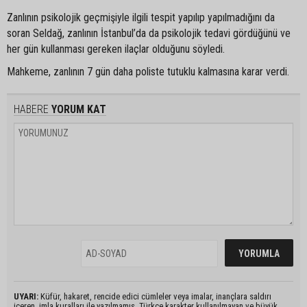
Zanlının psikolojik geçmişiyle ilgili tespit yapılıp yapılmadığını da
soran Seldağ, zanlının İstanbul’da da psikolojik tedavi gördüğünü ve
her gün kullanması gereken ilaçlar olduğunu söyledi.
Mahkeme, zanlının 7 gün daha poliste tutuklu kalmasına karar verdi.
HABERE
YORUM KAT
UYARI:
Küfür, hakaret, rencide edici cümleler veya imalar, inançlara saldırı
içeren, imla kuralları ile yazılmamış, Türkçe karakter kullanılmayan ve büyük