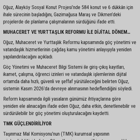
Oğuz, Alayköy Sosyal Konut Projesi’nde 584 konut ve 6 dükkân için
ihale sürecinin başladığını, Gazimağusa Maraş ve Dikmen’deki
projelerde de planlama çalışmalarının sürdüğünü ifade etti.
MUHACERET VE YURTTAŞLIK REFORMU İLE DİJİTAL DÖNEM…
Oğuz, Muhaceret ve Yurttaşlık Reformu kapsamında göç yönetimi ve
vatandaşlık hizmetlerinin çağdaş kamu yönetimi anlayışıyla yeniden
yapılandırılacağını açıkladı.
Göç Yönetimi ve Muhaceret Bilgi Sistemi ile giriş-çıkış kayıtları,
ikamet, çalışma, öğrenci izinleri ve vatandaşlık işlemlerinin dijital
ortamda daha hızlı, güvenli ve şeffaf yürütüleceğini belirten Oğuz,
sistemin Kasım 2026’da devreye alınmasının hedeflendiğini söyledi.
Reform kapsamında ilgili yasaların günümüz ihtiyaçlarına göre
yeniden ele alınacağını ifade eden Oğuz, daha etkin, denetlenebilir ve
sürdürülebilir bir göç yönetimi oluşturulacağını kaydetti.
TMK GÜÇLENDİRİLİYOR
Taşınmaz Mal Komisyonu’nun (TMK) kurumsal yapısının