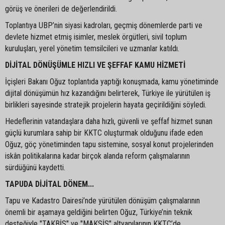
görüş ve önerileri de değerlendirildi.
Toplantıya UBP’nin siyasi kadroları, geçmiş dönemlerde parti ve
devlete hizmet etmiş isimler, meslek örgütleri, sivil toplum
kuruluşları, yerel yönetim temsilcileri ve uzmanlar katıldı.
DİJİTAL DÖNÜŞÜMLE HIZLI VE ŞEFFAF KAMU HİZMETİ
İçişleri Bakanı Oğuz toplantıda yaptığı konuşmada, kamu yönetiminde
dijital dönüşümün hız kazandığını belirterek, Türkiye ile yürütülen iş
birlikleri sayesinde stratejik projelerin hayata geçirildiğini söyledi.
Hedeflerinin vatandaşlara daha hızlı, güvenli ve şeffaf hizmet sunan
güçlü kurumlara sahip bir KKTC oluşturmak olduğunu ifade eden
Oğuz, göç yönetiminden tapu sistemine, sosyal konut projelerinden
iskân politikalarına kadar birçok alanda reform çalışmalarının
sürdüğünü kaydetti.
TAPUDA DİJİTAL DÖNEM...
Tapu ve Kadastro Dairesi’nde yürütülen dönüşüm çalışmalarının
önemli bir aşamaya geldiğini belirten Oğuz, Türkiye’nin teknik
desteğiyle "TAKBİS" ve "MAKSİS" altyapılarının KKTC’de