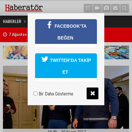
Sürücü teminata bağlandı
HABERLER
GÜNDEM
FACEBOOK'TA
7 Ağustos 2026 Döviz Kurları
BEĞEN
TWITTER'DA TAKİP
ET
Bir Daha Gösterme
10:40
30 Kasım 2017