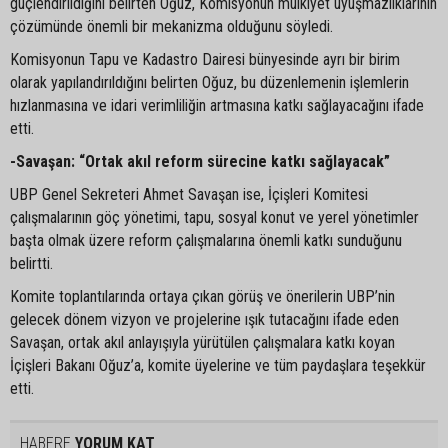
güçlendirildiğini belirten Oğuz, Komisyonun mülkiyet uyuşmazlıklarının
çözümünde önemli bir mekanizma olduğunu söyledi.
Komisyonun Tapu ve Kadastro Dairesi bünyesinde ayrı bir birim
olarak yapılandırıldığını belirten Oğuz, bu düzenlemenin işlemlerin
hızlanmasına ve idari verimliliğin artmasına katkı sağlayacağını ifade
etti.
-Savaşan: “Ortak akıl reform sürecine katkı sağlayacak”
UBP Genel Sekreteri Ahmet Savaşan ise, İçişleri Komitesi
çalışmalarının göç yönetimi, tapu, sosyal konut ve yerel yönetimler
başta olmak üzere reform çalışmalarına önemli katkı sunduğunu
belirtti.
Komite toplantılarında ortaya çıkan görüş ve önerilerin UBP’nin
gelecek dönem vizyon ve projelerine ışık tutacağını ifade eden
Savaşan, ortak akıl anlayışıyla yürütülen çalışmalara katkı koyan
İçişleri Bakanı Oğuz’a, komite üyelerine ve tüm paydaşlara teşekkür
etti.
HABERE
YORUM KAT