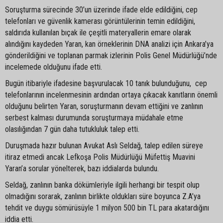
Soruşturma sürecinde 30’un üzerinde ifade elde edildiğini, cep
telefonları ve güvenlik kamerası görüntülerinin temin edildiğini,
saldırıda kullanılan bıçak ile çeşitli materyallerin emare olarak
alındığını kaydeden Yaran, kan örneklerinin DNA analizi için Ankara’ya
gönderildiğini ve toplanan parmak izlerinin Polis Genel Müdürlüğü’nde
incelemede olduğunu ifade etti.
Bugün itibariyle ifadesine başvurulacak 10 tanık bulunduğunu, cep
telefonlarının incelenmesinin ardından ortaya çıkacak kanıtların önemli
olduğunu belirten Yaran, soruşturmanın devam ettiğini ve zanlının
serbest kalması durumunda soruşturmaya müdahale etme
olasılığından 7 gün daha tutukluluk talep etti.
Duruşmada hazır bulunan Avukat Aslı Seldağ, talep edilen süreye
itiraz etmedi ancak Lefkoşa Polis Müdürlüğü Müfettiş Muavini
Yaran’a sorular yönelterek, bazı iddialarda bulundu.
Seldağ, zanlının banka dökümleriyle ilgili herhangi bir tespit olup
olmadığını sorarak, zanlının birlikte oldukları süre boyunca Z.A’ya
tehdit ve duygu sömürüsüyle 1 milyon 500 bin TL para akatardığını
iddia etti.