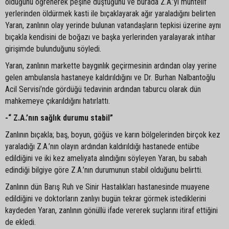
olduğunu öğrenerek peşine düştüğünü ve burada Z.A.’yı muhtelif
yerlerinden öldürmek kasti ile bıçaklayarak ağır yaraladığını belirten
Yaran, zanlının olay yerinde bulunan vatandaşların tepkisi üzerine aynı
bıçakla kendisini de boğazı ve başka yerlerinden yaralayarak intihar
girişimde bulunduğunu söyledi.
Yaran, zanlının markette baygınlık geçirmesinin ardından olay yerine
gelen ambulansla hastaneye kaldırıldığını ve Dr. Burhan Nalbantoğlu
Acil Servisi’nde gördüğü tedavinin ardından taburcu olarak dün
mahkemeye çıkarıldığını hatırlattı.
-“ Z.A.’nın sağlık durumu stabil”
Zanlının bıçakla; baş, boyun, göğüs ve karın bölgelerinden birçok kez
yaraladığı Z.A.’nın olayın ardından kaldırıldığı hastanede entübe
edildiğini ve iki kez ameliyata alındığını söyleyen Yaran, bu sabah
edindiği bilgiye göre Z.A.’nın durumunun stabil olduğunu belirtti.
Zanlının dün Barış Ruh ve Sinir Hastalıkları hastanesinde muayene
edildiğini ve doktorların zanlıyı bugün tekrar görmek istediklerini
kaydeden Yaran, zanlının gönüllü ifade vererek suçlarını itiraf ettiğini
de ekledi.