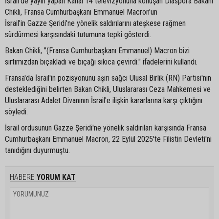
İsrail'de yayın yapan Kanal 14 televizyonuna konuşan Diaspora Bakanı
Chikli, Fransa Cumhurbaşkanı Emmanuel Macron'un
İsrail'in Gazze Şeridi'ne yönelik saldırılarını ateşkese rağmen
sürdürmesi karşısındaki tutumuna tepki gösterdi.
Bakan Chikli, "(Fransa Cumhurbaşkanı Emmanuel) Macron bizi
sırtımızdan bıçakladı ve bıçağı sıkıca çevirdi." ifadelerini kullandı.
Fransa'da İsrail'in pozisyonunu aşırı sağcı Ulusal Birlik (RN) Partisi'nin
desteklediğini belirten Bakan Chikli, Uluslararası Ceza Mahkemesi ve
Uluslararası Adalet Divanının İsrail'e ilişkin kararlarına karşı çıktığını
söyledi.
İsrail ordusunun Gazze Şeridi'ne yönelik saldırıları karşısında Fransa
Cumhurbaşkanı Emmanuel Macron, 22 Eylül 2025'te Filistin Devleti'ni
tanıdığını duyurmuştu.
HABERE
YORUM KAT