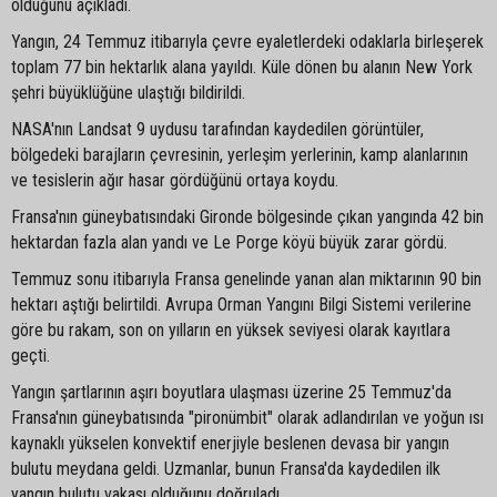
olduğunu açıkladı.
Yangın, 24 Temmuz itibarıyla çevre eyaletlerdeki odaklarla birleşerek
toplam 77 bin hektarlık alana yayıldı. Küle dönen bu alanın New York
şehri büyüklüğüne ulaştığı bildirildi.
NASA'nın Landsat 9 uydusu tarafından kaydedilen görüntüler,
bölgedeki barajların çevresinin, yerleşim yerlerinin, kamp alanlarının
ve tesislerin ağır hasar gördüğünü ortaya koydu.
Fransa'nın güneybatısındaki Gironde bölgesinde çıkan yangında 42 bin
hektardan fazla alan yandı ve Le Porge köyü büyük zarar gördü.
Temmuz sonu itibarıyla Fransa genelinde yanan alan miktarının 90 bin
hektarı aştığı belirtildi. Avrupa Orman Yangını Bilgi Sistemi verilerine
göre bu rakam, son on yılların en yüksek seviyesi olarak kayıtlara
geçti.
Yangın şartlarının aşırı boyutlara ulaşması üzerine 25 Temmuz'da
Fransa'nın güneybatısında "pironümbit" olarak adlandırılan ve yoğun ısı
kaynaklı yükselen konvektif enerjiyle beslenen devasa bir yangın
bulutu meydana geldi. Uzmanlar, bunun Fransa'da kaydedilen ilk
yangın bulutu vakası olduğunu doğruladı.