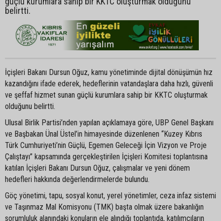
güçlü kurumlara sahip bir KKTC oluşturmak olduğunu
belirtti.
İçişleri Bakanı Dursun Oğuz, kamu yönetiminde dijital dönüşümün hız
kazandığını ifade ederek, hedeflerinin vatandaşlara daha hızlı, güvenli
ve şeffaf hizmet sunan güçlü kurumlara sahip bir KKTC oluşturmak
olduğunu belirtti.
Ulusal Birlik Partisi’nden yapılan açıklamaya göre, UBP Genel Başkanı
ve Başbakan Ünal Üstel’in himayesinde düzenlenen “Kuzey Kıbrıs
Türk Cumhuriyeti’nin Güçlü, Egemen Geleceği İçin Vizyon ve Proje
Çalıştayı” kapsamında gerçekleştirilen İçişleri Komitesi toplantısına
katılan İçişleri Bakanı Dursun Oğuz, çalışmalar ve yeni dönem
hedefleri hakkında değerlendirmelerde bulundu.
Göç yönetimi, tapu, sosyal konut, yerel yönetimler, ceza infaz sistemi
ve Taşınmaz Mal Komisyonu (TMK) başta olmak üzere bakanlığın
sorumluluk alanındaki konuların ele alındığı toplantıda, katılımcıların