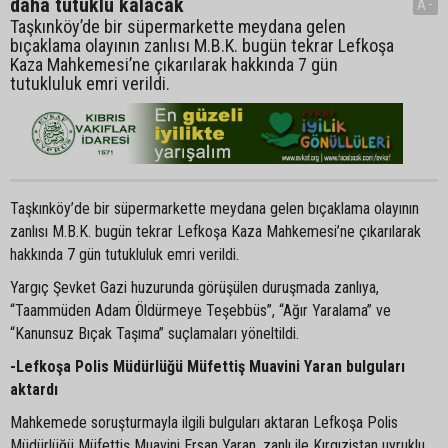
daha tutuklu kalacak
A-
Taşkınköy’de bir süpermarkette meydana gelen
bıçaklama olayının zanlısı M.B.K. bugün tekrar Lefkoşa
Kaza Mahkemesi’ne çıkarılarak hakkında 7 gün
tutukluluk emri verildi.
Taşkınköy’de bir süpermarkette meydana gelen bıçaklama olayının
zanlısı M.B.K. bugün tekrar Lefkoşa Kaza Mahkemesi’ne çıkarılarak
hakkında 7 gün tutukluluk emri verildi.
Yargıç Şevket Gazi huzurunda görüşülen duruşmada zanlıya,
“Taammüden Adam Öldürmeye Teşebbüs”, “Ağır Yaralama” ve
“Kanunsuz Bıçak Taşıma” suçlamaları yöneltildi.
-Lefkoşa Polis Müdürlüğü Müfettiş Muavini Yaran bulguları
aktardı
Mahkemede soruşturmayla ilgili bulguları aktaran Lefkoşa Polis
Müdürlüğü Müfettiş Muavini Ersan Yaran, zanlı ile Kırgızistan uyruklu