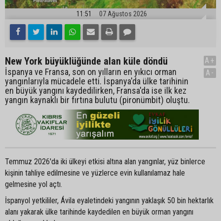
11:51
07 Ağustos 2026
New York büyüklüğünde alan küle döndü
A+
İspanya ve Fransa, son on yılların en yıkıcı orman
A-
yangınlarıyla mücadele etti. İspanya'da ülke tarihinin
en büyük yangını kaydedilirken, Fransa'da ise ilk kez
yangın kaynaklı bir fırtına bulutu (pironümbit) oluştu.
Temmuz 2026'da iki ülkeyi etkisi altına alan yangınlar, yüz binlerce
kişinin tahliye edilmesine ve yüzlerce evin kullanılamaz hale
gelmesine yol açtı.
İspanyol yetkililer, Ávila eyaletindeki yangının yaklaşık 50 bin hektarlık
alanı yakarak ülke tarihinde kaydedilen en büyük orman yangını