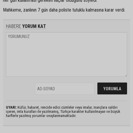
her gün kullanması gereken ilaçlar olduğunu söyledi.
Mahkeme, zanlının 7 gün daha poliste tutuklu kalmasına karar verdi.
HABERE
YORUM KAT
UYARI:
Küfür, hakaret, rencide edici cümleler veya imalar, inançlara saldırı
içeren, imla kuralları ile yazılmamış, Türkçe karakter kullanılmayan ve büyük
harflerle yazılmış yorumlar onaylanmamaktadır.