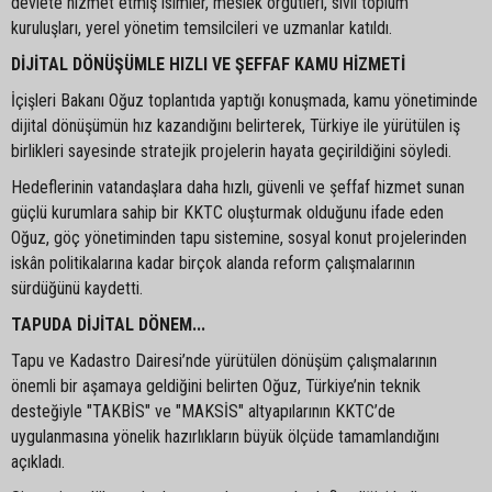
devlete hizmet etmiş isimler, meslek örgütleri, sivil toplum
kuruluşları, yerel yönetim temsilcileri ve uzmanlar katıldı.
DİJİTAL DÖNÜŞÜMLE HIZLI VE ŞEFFAF KAMU HİZMETİ
İçişleri Bakanı Oğuz toplantıda yaptığı konuşmada, kamu yönetiminde
dijital dönüşümün hız kazandığını belirterek, Türkiye ile yürütülen iş
birlikleri sayesinde stratejik projelerin hayata geçirildiğini söyledi.
Hedeflerinin vatandaşlara daha hızlı, güvenli ve şeffaf hizmet sunan
güçlü kurumlara sahip bir KKTC oluşturmak olduğunu ifade eden
Oğuz, göç yönetiminden tapu sistemine, sosyal konut projelerinden
iskân politikalarına kadar birçok alanda reform çalışmalarının
sürdüğünü kaydetti.
TAPUDA DİJİTAL DÖNEM...
Tapu ve Kadastro Dairesi’nde yürütülen dönüşüm çalışmalarının
önemli bir aşamaya geldiğini belirten Oğuz, Türkiye’nin teknik
desteğiyle "TAKBİS" ve "MAKSİS" altyapılarının KKTC’de
uygulanmasına yönelik hazırlıkların büyük ölçüde tamamlandığını
açıkladı.