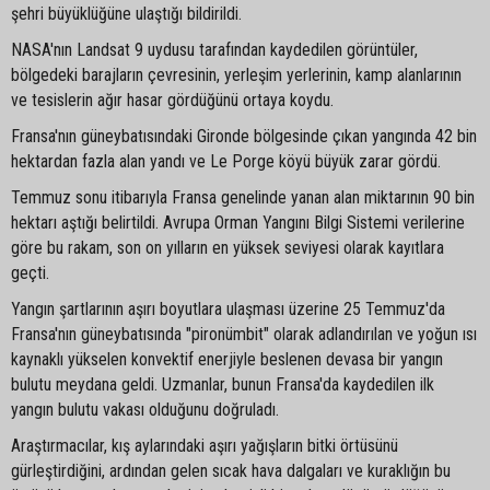
şehri büyüklüğüne ulaştığı bildirildi.
NASA'nın Landsat 9 uydusu tarafından kaydedilen görüntüler,
bölgedeki barajların çevresinin, yerleşim yerlerinin, kamp alanlarının
ve tesislerin ağır hasar gördüğünü ortaya koydu.
Fransa'nın güneybatısındaki Gironde bölgesinde çıkan yangında 42 bin
hektardan fazla alan yandı ve Le Porge köyü büyük zarar gördü.
Temmuz sonu itibarıyla Fransa genelinde yanan alan miktarının 90 bin
hektarı aştığı belirtildi. Avrupa Orman Yangını Bilgi Sistemi verilerine
göre bu rakam, son on yılların en yüksek seviyesi olarak kayıtlara
geçti.
Yangın şartlarının aşırı boyutlara ulaşması üzerine 25 Temmuz'da
Fransa'nın güneybatısında "pironümbit" olarak adlandırılan ve yoğun ısı
kaynaklı yükselen konvektif enerjiyle beslenen devasa bir yangın
bulutu meydana geldi. Uzmanlar, bunun Fransa'da kaydedilen ilk
yangın bulutu vakası olduğunu doğruladı.
Araştırmacılar, kış aylarındaki aşırı yağışların bitki örtüsünü
gürleştirdiğini, ardından gelen sıcak hava dalgaları ve kuraklığın bu