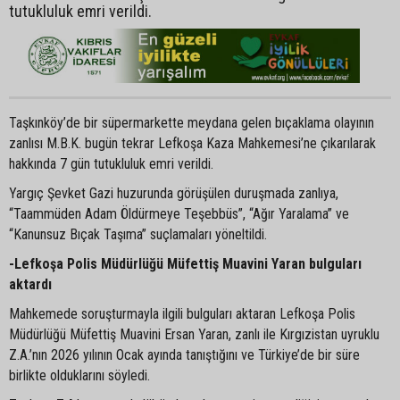
tutukluluk emri verildi.
Taşkınköy’de bir süpermarkette meydana gelen bıçaklama olayının
zanlısı M.B.K. bugün tekrar Lefkoşa Kaza Mahkemesi’ne çıkarılarak
hakkında 7 gün tutukluluk emri verildi.
Yargıç Şevket Gazi huzurunda görüşülen duruşmada zanlıya,
“Taammüden Adam Öldürmeye Teşebbüs”, “Ağır Yaralama” ve
“Kanunsuz Bıçak Taşıma” suçlamaları yöneltildi.
-Lefkoşa Polis Müdürlüğü Müfettiş Muavini Yaran bulguları
aktardı
Mahkemede soruşturmayla ilgili bulguları aktaran Lefkoşa Polis
Müdürlüğü Müfettiş Muavini Ersan Yaran, zanlı ile Kırgızistan uyruklu
Z.A.’nın 2026 yılının Ocak ayında tanıştığını ve Türkiye’de bir süre
birlikte olduklarını söyledi.