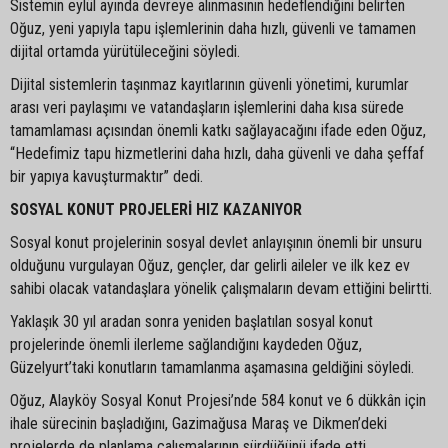
Sistemin eylül ayında devreye alınmasının hedeflendiğini belirten
Oğuz, yeni yapıyla tapu işlemlerinin daha hızlı, güvenli ve tamamen
dijital ortamda yürütüleceğini söyledi.
Dijital sistemlerin taşınmaz kayıtlarının güvenli yönetimi, kurumlar
arası veri paylaşımı ve vatandaşların işlemlerini daha kısa sürede
tamamlaması açısından önemli katkı sağlayacağını ifade eden Oğuz,
“Hedefimiz tapu hizmetlerini daha hızlı, daha güvenli ve daha şeffaf
bir yapıya kavuşturmaktır” dedi.
SOSYAL KONUT PROJELERİ HIZ KAZANIYOR
Sosyal konut projelerinin sosyal devlet anlayışının önemli bir unsuru
olduğunu vurgulayan Oğuz, gençler, dar gelirli aileler ve ilk kez ev
sahibi olacak vatandaşlara yönelik çalışmaların devam ettiğini belirtti.
Yaklaşık 30 yıl aradan sonra yeniden başlatılan sosyal konut
projelerinde önemli ilerleme sağlandığını kaydeden Oğuz,
Güzelyurt’taki konutların tamamlanma aşamasına geldiğini söyledi.
Oğuz, Alayköy Sosyal Konut Projesi’nde 584 konut ve 6 dükkân için
ihale sürecinin başladığını, Gazimağusa Maraş ve Dikmen’deki
projelerde de planlama çalışmalarının sürdüğünü ifade etti.