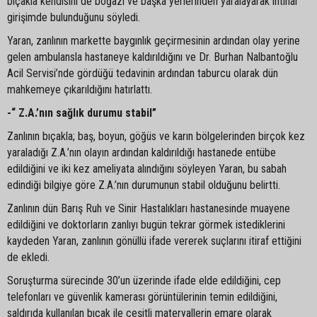
bıçakla kendisini de boğazı ve başka yerlerinden yaralayarak intihar
girişimde bulunduğunu söyledi.
Yaran, zanlının markette baygınlık geçirmesinin ardından olay yerine
gelen ambulansla hastaneye kaldırıldığını ve Dr. Burhan Nalbantoğlu
Acil Servisi’nde gördüğü tedavinin ardından taburcu olarak dün
mahkemeye çıkarıldığını hatırlattı.
-“ Z.A.’nın sağlık durumu stabil”
Zanlının bıçakla; baş, boyun, göğüs ve karın bölgelerinden birçok kez
yaraladığı Z.A.’nın olayın ardından kaldırıldığı hastanede entübe
edildiğini ve iki kez ameliyata alındığını söyleyen Yaran, bu sabah
edindiği bilgiye göre Z.A.’nın durumunun stabil olduğunu belirtti.
Zanlının dün Barış Ruh ve Sinir Hastalıkları hastanesinde muayene
edildiğini ve doktorların zanlıyı bugün tekrar görmek istediklerini
kaydeden Yaran, zanlının gönüllü ifade vererek suçlarını itiraf ettiğini
de ekledi.
Soruşturma sürecinde 30’un üzerinde ifade elde edildiğini, cep
telefonları ve güvenlik kamerası görüntülerinin temin edildiğini,
saldırıda kullanılan bıçak ile çeşitli materyallerin emare olarak