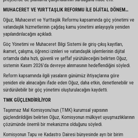
MUHACERET VE YURTTAŞLIK REFORMU İLE DİJİTAL DÖNEM…
Oğuz, Muhaceret ve Yurttaşlık Reformu kapsamında göç yönetimi ve
vatandaşlık hizmetlerinin çağdaş kamu yönetimi anlayışıyla yeniden
yapılandırılacağını açıkladı.
Göç Yönetimi ve Muhaceret Bilgi Sistemi ile giriş-çıkış kayıtları,
ikamet, çalışma, öğrenci izinleri ve vatandaşlık işlemlerinin dijital
ortamda daha hızlı, güvenli ve şeffaf yürütüleceğini belirten Oğuz,
sistemin Kasım 2026’da devreye alınmasının hedeflendiğini söyledi.
Reform kapsamında ilgili yasaların günümüz ihtiyaçlarına göre
yeniden ele alınacağını ifade eden Oğuz, daha etkin, denetlenebilir ve
sürdürülebilir bir göç yönetimi oluşturulacağını kaydetti.
TMK GÜÇLENDİRİLİYOR
Taşınmaz Mal Komisyonu’nun (TMK) kurumsal yapısının
güçlendirildiğini belirten Oğuz, Komisyonun mülkiyet uyuşmazlıklarının
çözümünde önemli bir mekanizma olduğunu söyledi.
Komisyonun Tapu ve Kadastro Dairesi bünyesinde ayrı bir birim