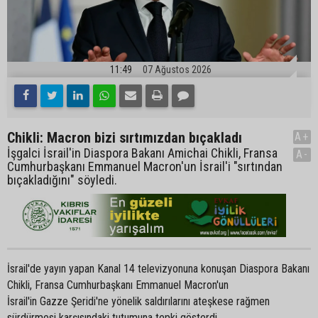
11:49
07 Ağustos 2026
Chikli: Macron bizi sırtımızdan bıçakladı
A+
İşgalci İsrail'in Diaspora Bakanı Amichai Chikli, Fransa
A-
Cumhurbaşkanı Emmanuel Macron'un İsrail'i "sırtından
bıçakladığını" söyledi.
İsrail'de yayın yapan Kanal 14 televizyonuna konuşan Diaspora Bakanı
Chikli, Fransa Cumhurbaşkanı Emmanuel Macron'un
İsrail'in Gazze Şeridi'ne yönelik saldırılarını ateşkese rağmen
sürdürmesi karşısındaki tutumuna tepki gösterdi.