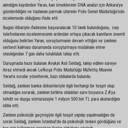
alındığını kaydeden Yaran, kan örneklerinin DNA analizi için Ankara’ya
gönderildiğini ve toplanan parmak izlerinin Polis Genel Müdürlüğü’nde
incelemede olduğunu ifade etti.
Bugün itibariyle ifadesine başvurulacak 10 tanık bulunduğunu, cep
telefonlarının incelenmesinin ardından ortaya çıkacak kanıtların önemli
olduğunu belirten Yaran, soruşturmanın devam ettiğini ve zanlının
serbest kalması durumunda soruşturmaya müdahale etme
olasılığından 7 gün daha tutukluluk talep etti.
Duruşmada hazır bulunan Avukat Aslı Seldağ, talep edilen süreye
itiraz etmedi ancak Lefkoşa Polis Müdürlüğü Müfettiş Muavini
Yaran’a sorular yönelterek, bazı iddialarda bulundu.
Seldağ, zanlının banka dökümleriyle ilgili herhangi bir tespit olup
olmadığını sorarak, zanlının birlikte oldukları süre boyunca Z.A’ya
tehdit ve duygu sömürüsüyle 1 milyon 500 bin TL para akatardığını
iddia etti.
Zanlının psikolojik geçmişiyle ilgili tespit yapılıp yapılmadığını da
soran Seldağ, zanlının İstanbul’da da psikolojik tedavi gördüğünü ve