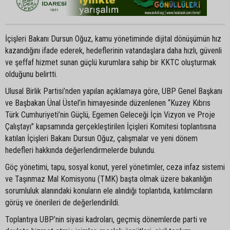
İçişleri Bakanı Dursun Oğuz, kamu yönetiminde dijital dönüşümün hız
kazandığını ifade ederek, hedeflerinin vatandaşlara daha hızlı, güvenli
ve şeffaf hizmet sunan güçlü kurumlara sahip bir KKTC oluşturmak
olduğunu belirtti.
Ulusal Birlik Partisi’nden yapılan açıklamaya göre, UBP Genel Başkanı
ve Başbakan Ünal Üstel’in himayesinde düzenlenen “Kuzey Kıbrıs
Türk Cumhuriyeti’nin Güçlü, Egemen Geleceği İçin Vizyon ve Proje
Çalıştayı” kapsamında gerçekleştirilen İçişleri Komitesi toplantısına
katılan İçişleri Bakanı Dursun Oğuz, çalışmalar ve yeni dönem
hedefleri hakkında değerlendirmelerde bulundu.
Göç yönetimi, tapu, sosyal konut, yerel yönetimler, ceza infaz sistemi
ve Taşınmaz Mal Komisyonu (TMK) başta olmak üzere bakanlığın
sorumluluk alanındaki konuların ele alındığı toplantıda, katılımcıların
görüş ve önerileri de değerlendirildi.
Toplantıya UBP’nin siyasi kadroları, geçmiş dönemlerde parti ve