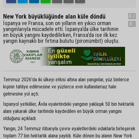
New York büyüklüğünde alan küle döndü
A+
İspanya ve Fransa, son on yılların en yıkıcı orman
A-
yangınlarıyla mücadele etti. İspanya'da ülke tarihinin
en büyük yangını kaydedilirken, Fransa'da ise ilk kez
yangın kaynaklı bir fırtına bulutu (pironümbit) oluştu.
Temmuz 2026'da iki ülkeyi etkisi altına alan yangınlar, yüz binlerce
kişinin tahliye edilmesine ve yüzlerce evin kullanılamaz hale
gelmesine yol açtı.
İspanyol yetkililer, Ávila eyaletindeki yangının yaklaşık 50 bin hektarlık
alanı yakarak ülke tarihinde kaydedilen en büyük orman yangını
olduğunu açıkladı.
Yangın, 24 Temmuz itibarıyla çevre eyaletlerdeki odaklarla birleşerek
toplam 77 bin hektarlık alana yayıldı. Küle dönen bu alanın New York