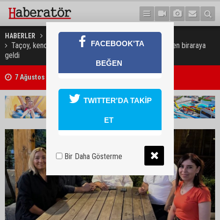
HABERLER
GÜNDEM
FACEBOOK'TA
Taçoy, kendisine destek veren milletvekilleriyle yeniden biraraya
geldi
BEĞEN
7 Ağustos 2026 Döviz Kurları
TWITTER'DA TAKİP
ET
Bir Daha Gösterme