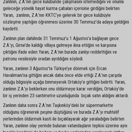
Zanlının, Z.A.’nın gece kulübünde çalışmasını istemediğini ve onunla
geleceğe yönelik hayat kurma çabaları içerisine girdiğini belirten
Yaran, zanlının, Z.A.’nın KKTC’ye gelerek bir gece kulübüyle
sözleşme yaptığını öğrenmesi üzerine 30 Temmuz’da adaya geldiğini
kaydetti.
Zanlının plan dahilinde 31 Temmuz’u 1 Ağustos’a bağlayan gece
Z.A.’yı, Girne’de kaldığı villaya gelmeye ikna ettiğini ve karşısına
çıktığını ifade eden Yaran, Z.A.’nın burada zanlıyı reddettiğini ve
patronu vesilesiyle oradan ayrıldığını söyledi.
Yaran, zanlının 3 Ağustos’ta Türkiye’ye dönmek için Ercan
Havalimanı’na gittiğini ancak daha önce elde ettiği Z.A.’nın çarşıda
olduğu bilgisiyle uçağa binmeyerek Ortaköy’e gittiğini belirtti. Yaran,
zanlının Z.A.’yı beklerken onu öldürmeye karar verdiğini, Ortaköy’de
bir iş yerinden 23 santimetre uzunluğunda bıçak satın aldığını aktardı.
Zanlının daha sonra Z.A.’nın Taşkınköy’deki bir süpermarkette
olduğunu öğrenerek peşine düştüğünü ve burada Z.A.’yı muhtelif
yerlerinden öldürmek kasti ile bıçaklayarak ağır yaraladığını belirten
Yaran, zanlının olay yerinde bulunan vatandaşların tepkisi üzerine aynı