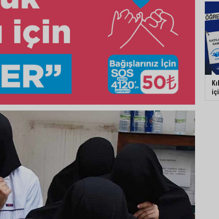
Kı
iç