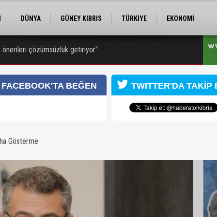
M
DÜNYA
GÜNEY KIBRIS
TÜRKİYE
EKONOMİ
ELER
RÖPORTAJ
EĞİTİM
SPOR
 önerileri çözümsüzlük getiriyor"
 7 kişi tutuklandı
FACEBOOK'TA BEĞEN
TWITTER'DA TAKİP 
 Kongresi için kayıtlar sürüyor
aha Gösterme