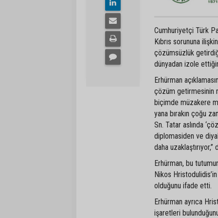
Cumhuriyetçi Türk Pa
Kıbrıs sorununa ilişki
çözümsüzlük getirdiği
dünyadan izole ettiğini
Erhürman açıklamasınd
çözüm getirmesinin m
biçimde müzakere masas
yana bırakın çoğu zam
Sn. Tatar aslında ‘çö
diplomasiden ve diyal
daha uzaklaştırıyor,” 
Erhürman, bu tutumun
Nikos Hristodulidis’
olduğunu ifade etti.
Erhürman ayrıca Hrist
işaretleri bulunduğunu