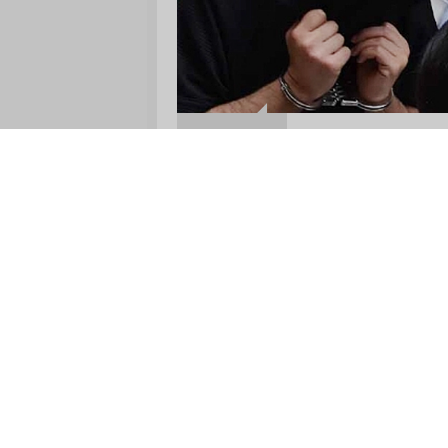
Tecavüz da
16:02
yıl hapis
06 Ağustos 2026
Girne’deki to
Girne’de 2024 yılında
mekanında tanıştıkla
Şehmus Kaya, Zülküf 
ve ‘Özel Hayatın Gizl