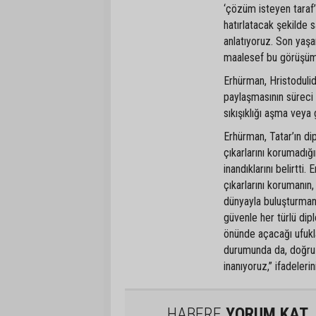
‘çözüm isteyen taraf
hatırlatacak şekilde s
anlatıyoruz. Son yaşa
maalesef bu görüşümü
Erhürman, Hristoduli
paylaşmasının süreci 
sıkışıklığı aşma veya 
Erhürman, Tatar’ın di
çıkarlarını korumadı
inandıklarını belirtti
çıkarlarını korumanın,
dünyayla buluşturmanı
güvenle her türlü dip
önünde açacağı ufukl
durumunda da, doğru 
inanıyoruz,” ifadelerini
HABERE
YORUM KAT