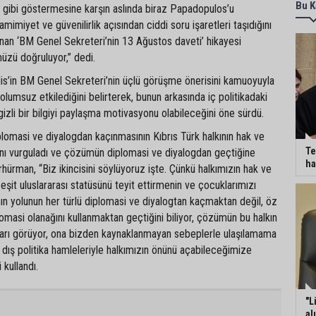
Bu K
’ gibi göstermesine karşın aslında biraz Papadopulos’u
amimiyet ve güvenilirlik açısından ciddi soru işaretleri taşıdığını
nan ‘BM Genel Sekreteri’nin 13 Ağustos daveti’ hikayesi
zü doğruluyor,” dedi.
dis’in BM Genel Sekreteri’nin üçlü görüşme önerisini kamuoyuyla
olumsuz etkilediğini belirterek, bunun arkasında iç politikadaki
gizli bir bilgiyi paylaşma motivasyonu olabileceğini öne sürdü.
plomasi ve diyalogdan kaçınmasının Kıbrıs Türk halkının hak ve
Te
ğını vurguladı ve çözümün diplomasi ve diyalogdan geçtiğine
ha
. Erhürman, “Biz ikincisini söylüyoruz işte. Çünkü halkımızın hak ve
 eşit uluslararası statüsünü teyit ettirmenin ve çocuklarımızı
n yolunun her türlü diplomasi ve diyalogtan kaçmaktan değil, öz
lomasi olanağını kullanmaktan geçtiğini biliyor, çözümün bu halkın
arı görüyor, ona bizden kaynaklanmayan sebeplerle ulaşılamama
dış politika hamleleriyle halkımızın önünü açabileceğimize
 kullandı.
"L
al