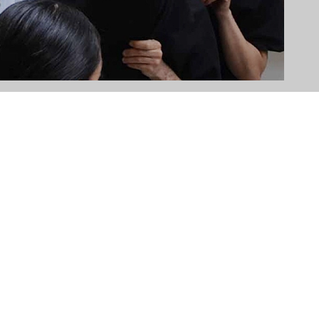
vasında 5 sanığa toplam 55
A+
A-
plu tecavüz davasında karar...
 bayram tatili için ülkeye 3 günlüğüne gelen ve eğlence
rı genç kıza tecavüz ederek görüntülerini kaydeden Yusuf Akan,
Kaya, İbrahim Arzakçı ve Baver Yaşar yargılandıkları ‘Tecavüz’
iliği ‘ suçundan suçlu bulundu.