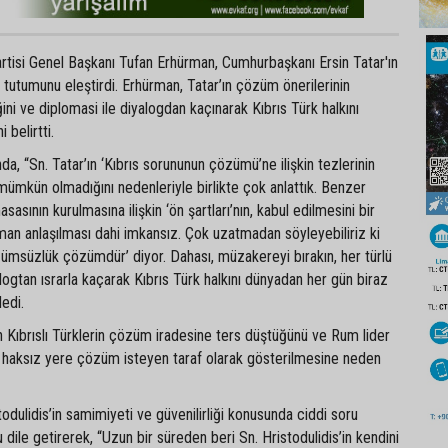
rtisi Genel Başkanı Tufan Erhürman, Cumhurbaşkanı Ersin Tatar'ın
n tutumunu eleştirdi. Erhürman, Tatar’ın çözüm önerilerinin
ni ve diplomasi ile diyalogdan kaçınarak Kıbrıs Türk halkını
 belirtti.
a, “Sn. Tatar’ın ‘Kıbrıs sorununun çözümü’ne ilişkin tezlerinin
ümkün olmadığını nedenleriyle birlikte çok anlattık. Benzer
ının kurulmasına ilişkin ‘ön şartları’nın, kabul edilmesini bir
an anlaşılması dahi imkansız. Çok uzatmadan söyleyebiliriz ki
zümsüzlük çözümdür’ diyor. Dahası, müzakereyi bırakın, her türlü
ogtan ısrarla kaçarak Kıbrıs Türk halkını dünyadan her gün biraz
dedi.
 Kıbrıslı Türklerin çözüm iradesine ters düştüğünü ve Rum lider
in haksız yere çözüm isteyen taraf olarak gösterilmesine neden
odulidis’in samimiyeti ve güvenilirliği konusunda ciddi soru
 dile getirerek, “Uzun bir süreden beri Sn. Hristodulidis’in kendini