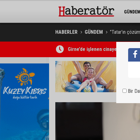
GÜNDE
BELEDİY
HABERLER
GÜNDEM
"Tatar’ın çözüm
Girne’de işlenen cinayetin ardından
Kıbrıs Türk Üniversite Öğrencileri
Bir D