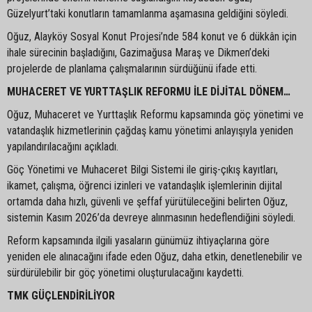
Güzelyurt’taki konutların tamamlanma aşamasına geldiğini söyledi.
Oğuz, Alayköy Sosyal Konut Projesi’nde 584 konut ve 6 dükkân için
ihale sürecinin başladığını, Gazimağusa Maraş ve Dikmen’deki
projelerde de planlama çalışmalarının sürdüğünü ifade etti.
MUHACERET VE YURTTAŞLIK REFORMU İLE DİJİTAL DÖNEM…
Oğuz, Muhaceret ve Yurttaşlık Reformu kapsamında göç yönetimi ve
vatandaşlık hizmetlerinin çağdaş kamu yönetimi anlayışıyla yeniden
yapılandırılacağını açıkladı.
Göç Yönetimi ve Muhaceret Bilgi Sistemi ile giriş-çıkış kayıtları,
ikamet, çalışma, öğrenci izinleri ve vatandaşlık işlemlerinin dijital
ortamda daha hızlı, güvenli ve şeffaf yürütüleceğini belirten Oğuz,
sistemin Kasım 2026’da devreye alınmasının hedeflendiğini söyledi.
Reform kapsamında ilgili yasaların günümüz ihtiyaçlarına göre
yeniden ele alınacağını ifade eden Oğuz, daha etkin, denetlenebilir ve
sürdürülebilir bir göç yönetimi oluşturulacağını kaydetti.
TMK GÜÇLENDİRİLİYOR