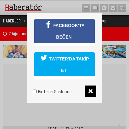
Tıbbi atık Çalıştayı yarın yapılıyor
HABERLER
GÜNDEM
FACEBOOK'TA
7 Ağustos 2026 Döviz Kurları
BEĞEN
TWITTER'DA TAKİP
ET
Bir Daha Gösterme
15:25
11 Ekim 2017