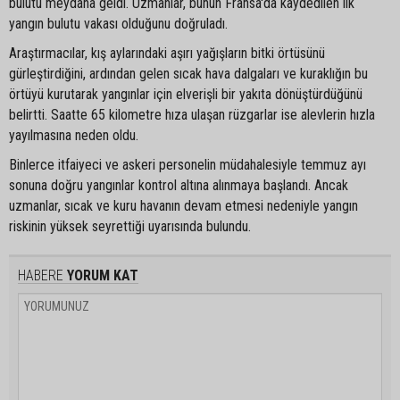
bulutu meydana geldi. Uzmanlar, bunun Fransa'da kaydedilen ilk
yangın bulutu vakası olduğunu doğruladı.
Araştırmacılar, kış aylarındaki aşırı yağışların bitki örtüsünü
gürleştirdiğini, ardından gelen sıcak hava dalgaları ve kuraklığın bu
örtüyü kurutarak yangınlar için elverişli bir yakıta dönüştürdüğünü
belirtti. Saatte 65 kilometre hıza ulaşan rüzgarlar ise alevlerin hızla
yayılmasına neden oldu.
Binlerce itfaiyeci ve askeri personelin müdahalesiyle temmuz ayı
sonuna doğru yangınlar kontrol altına alınmaya başlandı. Ancak
uzmanlar, sıcak ve kuru havanın devam etmesi nedeniyle yangın
riskinin yüksek seyrettiği uyarısında bulundu.
HABERE
YORUM KAT