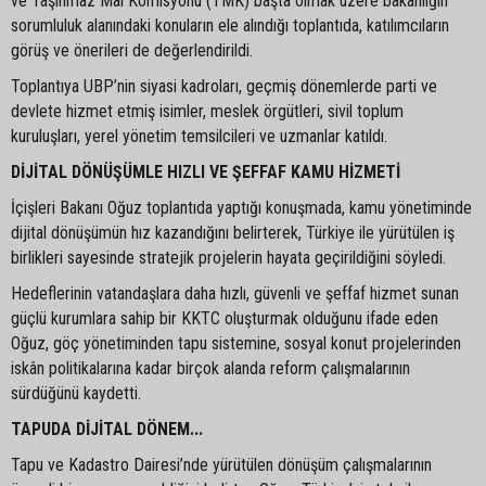
ve Taşınmaz Mal Komisyonu (TMK) başta olmak üzere bakanlığın
sorumluluk alanındaki konuların ele alındığı toplantıda, katılımcıların
görüş ve önerileri de değerlendirildi.
Toplantıya UBP’nin siyasi kadroları, geçmiş dönemlerde parti ve
devlete hizmet etmiş isimler, meslek örgütleri, sivil toplum
kuruluşları, yerel yönetim temsilcileri ve uzmanlar katıldı.
DİJİTAL DÖNÜŞÜMLE HIZLI VE ŞEFFAF KAMU HİZMETİ
İçişleri Bakanı Oğuz toplantıda yaptığı konuşmada, kamu yönetiminde
dijital dönüşümün hız kazandığını belirterek, Türkiye ile yürütülen iş
birlikleri sayesinde stratejik projelerin hayata geçirildiğini söyledi.
Hedeflerinin vatandaşlara daha hızlı, güvenli ve şeffaf hizmet sunan
güçlü kurumlara sahip bir KKTC oluşturmak olduğunu ifade eden
Oğuz, göç yönetiminden tapu sistemine, sosyal konut projelerinden
iskân politikalarına kadar birçok alanda reform çalışmalarının
sürdüğünü kaydetti.
TAPUDA DİJİTAL DÖNEM...
Tapu ve Kadastro Dairesi’nde yürütülen dönüşüm çalışmalarının