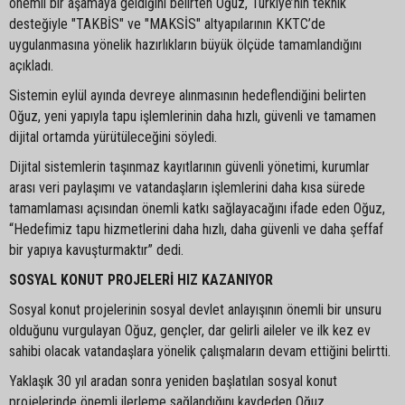
önemli bir aşamaya geldiğini belirten Oğuz, Türkiye’nin teknik
desteğiyle "TAKBİS" ve "MAKSİS" altyapılarının KKTC’de
uygulanmasına yönelik hazırlıkların büyük ölçüde tamamlandığını
açıkladı.
Sistemin eylül ayında devreye alınmasının hedeflendiğini belirten
Oğuz, yeni yapıyla tapu işlemlerinin daha hızlı, güvenli ve tamamen
dijital ortamda yürütüleceğini söyledi.
Dijital sistemlerin taşınmaz kayıtlarının güvenli yönetimi, kurumlar
arası veri paylaşımı ve vatandaşların işlemlerini daha kısa sürede
tamamlaması açısından önemli katkı sağlayacağını ifade eden Oğuz,
“Hedefimiz tapu hizmetlerini daha hızlı, daha güvenli ve daha şeffaf
bir yapıya kavuşturmaktır” dedi.
SOSYAL KONUT PROJELERİ HIZ KAZANIYOR
Sosyal konut projelerinin sosyal devlet anlayışının önemli bir unsuru
olduğunu vurgulayan Oğuz, gençler, dar gelirli aileler ve ilk kez ev
sahibi olacak vatandaşlara yönelik çalışmaların devam ettiğini belirtti.
Yaklaşık 30 yıl aradan sonra yeniden başlatılan sosyal konut
projelerinde önemli ilerleme sağlandığını kaydeden Oğuz,