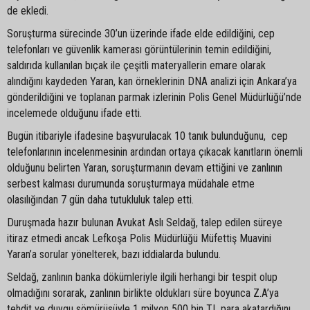
de ekledi.
Soruşturma sürecinde 30’un üzerinde ifade elde edildiğini, cep
telefonları ve güvenlik kamerası görüntülerinin temin edildiğini,
saldırıda kullanılan bıçak ile çeşitli materyallerin emare olarak
alındığını kaydeden Yaran, kan örneklerinin DNA analizi için Ankara’ya
gönderildiğini ve toplanan parmak izlerinin Polis Genel Müdürlüğü’nde
incelemede olduğunu ifade etti.
Bugün itibariyle ifadesine başvurulacak 10 tanık bulunduğunu, cep
telefonlarının incelenmesinin ardından ortaya çıkacak kanıtların önemli
olduğunu belirten Yaran, soruşturmanın devam ettiğini ve zanlının
serbest kalması durumunda soruşturmaya müdahale etme
olasılığından 7 gün daha tutukluluk talep etti.
Duruşmada hazır bulunan Avukat Aslı Seldağ, talep edilen süreye
itiraz etmedi ancak Lefkoşa Polis Müdürlüğü Müfettiş Muavini
Yaran’a sorular yönelterek, bazı iddialarda bulundu.
Seldağ, zanlının banka dökümleriyle ilgili herhangi bir tespit olup
olmadığını sorarak, zanlının birlikte oldukları süre boyunca Z.A’ya
tehdit ve duygu sömürüsüyle 1 milyon 500 bin TL para akatardığını