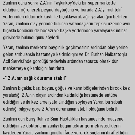
Zanlının daha sonra Z.A.’nın Taşkınköy’deki bir süpermarkette
olduğunu öğrenerek peşine düştüğünü ve burada Z.A.’yı muhtelif
yerlerinden öldürmek kasti ile bıçaklayarak ağır yaraladığını belirten
Yaran, zanlının olay yerinde bulunan vatandaşların tepkisi üzerine aynı
bıçakla kendisini de boğazı ve başka yerlerinden yaralayarak intihar
girişimde bulunduğunu söyledi.
Yaran, zanlının markette baygınlık geçirmesinin ardından olay yerine
gelen ambulansla hastaneye kaldırıldığını ve Dr. Burhan Nalbantoğlu
Acil Servisi’nde gördüğü tedavinin ardından taburcu olarak dün
mahkemeye çıkarıldığını hatırlattı.
-“ Z.A.’nın sağlık durumu stabil”
Zanlının bıçakla; baş, boyun, göğüs ve karın bölgelerinden birçok kez
yaraladığı Z.A.’nın olayın ardından kaldırıldığı hastanede entübe
edildiğini ve iki kez ameliyata alındığını söyleyen Yaran, bu sabah
edindiği bilgiye göre Z.A.’nın durumunun stabil olduğunu belirtti.
Zanlının dün Barış Ruh ve Sinir Hastalıkları hastanesinde muayene
edildiğini ve doktorların zanlıyı bugün tekrar görmek istediklerini
kaydeden Yaran, zanlının gönüllü ifade vererek suçlarını itiraf ettiğini