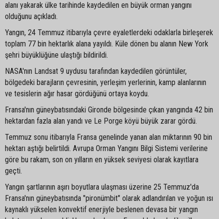
alanı yakarak ülke tarihinde kaydedilen en büyük orman yangını
olduğunu açıkladı.
Yangın, 24 Temmuz itibarıyla çevre eyaletlerdeki odaklarla birleşerek
toplam 77 bin hektarlık alana yayıldı. Küle dönen bu alanın New York
şehri büyüklüğüne ulaştığı bildirildi.
NASA'nın Landsat 9 uydusu tarafından kaydedilen görüntüler,
bölgedeki barajların çevresinin, yerleşim yerlerinin, kamp alanlarının
ve tesislerin ağır hasar gördüğünü ortaya koydu.
Fransa'nın güneybatısındaki Gironde bölgesinde çıkan yangında 42 bin
hektardan fazla alan yandı ve Le Porge köyü büyük zarar gördü.
Temmuz sonu itibarıyla Fransa genelinde yanan alan miktarının 90 bin
hektarı aştığı belirtildi. Avrupa Orman Yangını Bilgi Sistemi verilerine
göre bu rakam, son on yılların en yüksek seviyesi olarak kayıtlara
geçti.
Yangın şartlarının aşırı boyutlara ulaşması üzerine 25 Temmuz'da
Fransa'nın güneybatısında "pironümbit" olarak adlandırılan ve yoğun ısı
kaynaklı yükselen konvektif enerjiyle beslenen devasa bir yangın