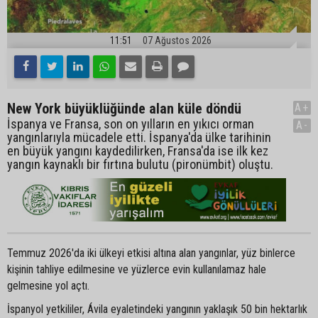
11:51
07 Ağustos 2026
New York büyüklüğünde alan küle döndü
A+
İspanya ve Fransa, son on yılların en yıkıcı orman
A-
yangınlarıyla mücadele etti. İspanya'da ülke tarihinin
en büyük yangını kaydedilirken, Fransa'da ise ilk kez
yangın kaynaklı bir fırtına bulutu (pironümbit) oluştu.
Temmuz 2026'da iki ülkeyi etkisi altına alan yangınlar, yüz binlerce
kişinin tahliye edilmesine ve yüzlerce evin kullanılamaz hale
gelmesine yol açtı.
İspanyol yetkililer, Ávila eyaletindeki yangının yaklaşık 50 bin hektarlık