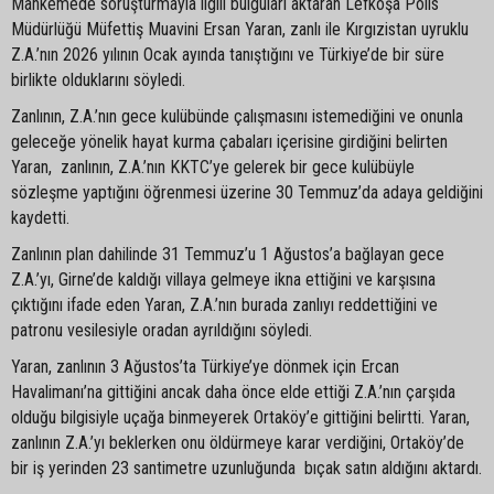
Mahkemede soruşturmayla ilgili bulguları aktaran Lefkoşa Polis
Müdürlüğü Müfettiş Muavini Ersan Yaran, zanlı ile Kırgızistan uyruklu
Z.A.’nın 2026 yılının Ocak ayında tanıştığını ve Türkiye’de bir süre
birlikte olduklarını söyledi.
Zanlının, Z.A.’nın gece kulübünde çalışmasını istemediğini ve onunla
geleceğe yönelik hayat kurma çabaları içerisine girdiğini belirten
Yaran, zanlının, Z.A.’nın KKTC’ye gelerek bir gece kulübüyle
sözleşme yaptığını öğrenmesi üzerine 30 Temmuz’da adaya geldiğini
kaydetti.
Zanlının plan dahilinde 31 Temmuz’u 1 Ağustos’a bağlayan gece
Z.A.’yı, Girne’de kaldığı villaya gelmeye ikna ettiğini ve karşısına
çıktığını ifade eden Yaran, Z.A.’nın burada zanlıyı reddettiğini ve
patronu vesilesiyle oradan ayrıldığını söyledi.
Yaran, zanlının 3 Ağustos’ta Türkiye’ye dönmek için Ercan
Havalimanı’na gittiğini ancak daha önce elde ettiği Z.A.’nın çarşıda
olduğu bilgisiyle uçağa binmeyerek Ortaköy’e gittiğini belirtti. Yaran,
zanlının Z.A.’yı beklerken onu öldürmeye karar verdiğini, Ortaköy’de
bir iş yerinden 23 santimetre uzunluğunda bıçak satın aldığını aktardı.