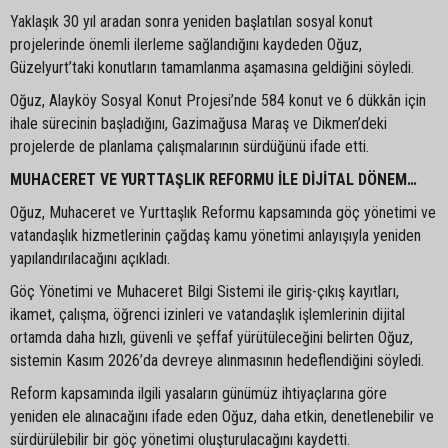
Yaklaşık 30 yıl aradan sonra yeniden başlatılan sosyal konut
projelerinde önemli ilerleme sağlandığını kaydeden Oğuz,
Güzelyurt’taki konutların tamamlanma aşamasına geldiğini söyledi.
Oğuz, Alayköy Sosyal Konut Projesi’nde 584 konut ve 6 dükkân için
ihale sürecinin başladığını, Gazimağusa Maraş ve Dikmen’deki
projelerde de planlama çalışmalarının sürdüğünü ifade etti.
MUHACERET VE YURTTAŞLIK REFORMU İLE DİJİTAL DÖNEM…
Oğuz, Muhaceret ve Yurttaşlık Reformu kapsamında göç yönetimi ve
vatandaşlık hizmetlerinin çağdaş kamu yönetimi anlayışıyla yeniden
yapılandırılacağını açıkladı.
Göç Yönetimi ve Muhaceret Bilgi Sistemi ile giriş-çıkış kayıtları,
ikamet, çalışma, öğrenci izinleri ve vatandaşlık işlemlerinin dijital
ortamda daha hızlı, güvenli ve şeffaf yürütüleceğini belirten Oğuz,
sistemin Kasım 2026’da devreye alınmasının hedeflendiğini söyledi.
Reform kapsamında ilgili yasaların günümüz ihtiyaçlarına göre
yeniden ele alınacağını ifade eden Oğuz, daha etkin, denetlenebilir ve
sürdürülebilir bir göç yönetimi oluşturulacağını kaydetti.