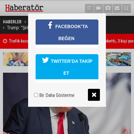
HABERLER
DÜNYA
FACEBOOK'TA
Trump: "Şirketler yeniden ülkemize akın edecekler"
BEĞEN
Trafik kazasında 85 yaşındaki Turan Obalı hayatını kaybetti, 3 kişi ya
TWITTER'DA TAKİP
ET
Bir Daha Gösterme