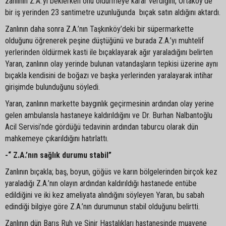
zanlının Z.A.’yı beklerken onu öldürmeye karar verdiğini, Ortaköy’de
bir iş yerinden 23 santimetre uzunluğunda bıçak satın aldığını aktardı.
Zanlının daha sonra Z.A.’nın Taşkınköy’deki bir süpermarkette
olduğunu öğrenerek peşine düştüğünü ve burada Z.A.’yı muhtelif
yerlerinden öldürmek kasti ile bıçaklayarak ağır yaraladığını belirten
Yaran, zanlının olay yerinde bulunan vatandaşların tepkisi üzerine aynı
bıçakla kendisini de boğazı ve başka yerlerinden yaralayarak intihar
girişimde bulunduğunu söyledi.
Yaran, zanlının markette baygınlık geçirmesinin ardından olay yerine
gelen ambulansla hastaneye kaldırıldığını ve Dr. Burhan Nalbantoğlu
Acil Servisi’nde gördüğü tedavinin ardından taburcu olarak dün
mahkemeye çıkarıldığını hatırlattı.
-“ Z.A.’nın sağlık durumu stabil”
Zanlının bıçakla; baş, boyun, göğüs ve karın bölgelerinden birçok kez
yaraladığı Z.A.’nın olayın ardından kaldırıldığı hastanede entübe
edildiğini ve iki kez ameliyata alındığını söyleyen Yaran, bu sabah
edindiği bilgiye göre Z.A.’nın durumunun stabil olduğunu belirtti.
Zanlının dün Barış Ruh ve Sinir Hastalıkları hastanesinde muayene