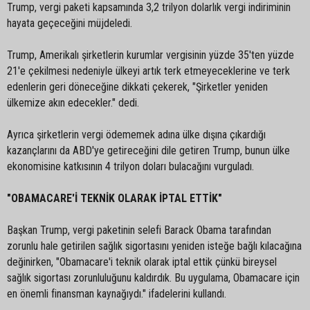
Trump, vergi paketi kapsamında 3,2 trilyon dolarlık vergi indiriminin
hayata geçeceğini müjdeledi.
Trump, Amerikalı şirketlerin kurumlar vergisinin yüzde 35'ten yüzde
21'e çekilmesi nedeniyle ülkeyi artık terk etmeyeceklerine ve terk
edenlerin geri döneceğine dikkati çekerek, "Şirketler yeniden
ülkemize akın edecekler." dedi.
Ayrıca şirketlerin vergi ödememek adına ülke dışına çıkardığı
kazançlarını da ABD'ye getireceğini dile getiren Trump, bunun ülke
ekonomisine katkısının 4 trilyon doları bulacağını vurguladı.
"OBAMACARE'İ TEKNİK OLARAK İPTAL ETTİK"
Başkan Trump, vergi paketinin selefi Barack Obama tarafından
zorunlu hale getirilen sağlık sigortasını yeniden isteğe bağlı kılacağına
değinirken, "Obamacare'i teknik olarak iptal ettik çünkü bireysel
sağlık sigortası zorunluluğunu kaldırdık. Bu uygulama, Obamacare için
en önemli finansman kaynağıydı." ifadelerini kullandı.