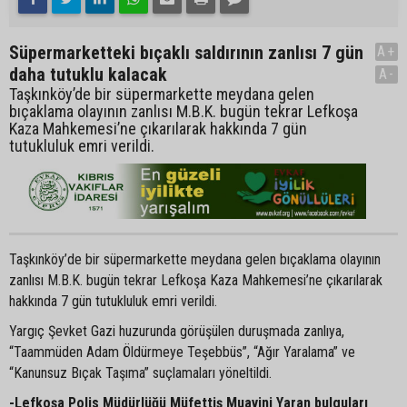
Süpermarketteki bıçaklı saldırının zanlısı 7 gün
A+
daha tutuklu kalacak
A-
Taşkınköy’de bir süpermarkette meydana gelen
bıçaklama olayının zanlısı M.B.K. bugün tekrar Lefkoşa
Kaza Mahkemesi’ne çıkarılarak hakkında 7 gün
tutukluluk emri verildi.
Taşkınköy’de bir süpermarkette meydana gelen bıçaklama olayının
zanlısı M.B.K. bugün tekrar Lefkoşa Kaza Mahkemesi’ne çıkarılarak
hakkında 7 gün tutukluluk emri verildi.
Yargıç Şevket Gazi huzurunda görüşülen duruşmada zanlıya,
“Taammüden Adam Öldürmeye Teşebbüs”, “Ağır Yaralama” ve
“Kanunsuz Bıçak Taşıma” suçlamaları yöneltildi.
-Lefkoşa Polis Müdürlüğü Müfettiş Muavini Yaran bulguları