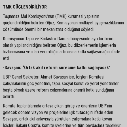
TMK GÜÇLENDİRİLİYOR
Taşınmaz Mal Komisyonu’nun (TMK) kurumsal yapısının
güçlendirildiğini belirten Oğuz, Komisyonun mülkiyet uyuşmazlıklarının
çözümünde önemli bir mekanizma olduğunu söyledi.
Komisyonun Tapu ve Kadastro Dairesi bünyesinde ayrı bir birim
olarak yapılandırıldığını belirten Oğuz, bu düzenlemenin işlemlerin
hızlanmasına ve idari verimliliğin artmasına katkı sağlayacağını ifade
etti.
-Savaşan: “Ortak akıl reform sürecine katkı sağlayacak”
UBP Genel Sekreteri Ahmet Savaşan ise, İçişleri Komitesi
çalışmalarının göç yönetimi, tapu, sosyal konut ve yerel yönetimler
başta olmak üzere reform çalışmalarına önemli katkı sunduğunu
belirtti.
Komite toplantılarında ortaya çıkan görüş ve önerilerin UBP’nin
gelecek dönem vizyon ve projelerine ışık tutacağını ifade eden
Savaşan, ortak akıl anlayışıyla yürütülen çalışmalara katkı koyan
İçişleri Bakanı Oğuz’a, komite üyelerine ve tüm paydaşlara teşekkür