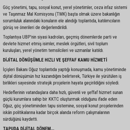
Göç yönetimi, tapu, sosyal konut, yerel yönetimler, ceza infaz sistemi
ve Taşınmaz Mal Komisyonu (TMK) başta olmak üzere bakanlığın
sorumluluk alanındaki konuların ele alındığı toplantıda, katılımcıların
görüş ve önerileri de değerlendirildi.
Toplantıya UBP’nin siyasi kadroları, geçmiş dönemlerde parti ve
devlete hizmet etmiş isimler, meslek örgütleri, sivil toplum
kuruluşları, yerel yönetim temsilcileri ve uzmanlar katıldı.
DİJİTAL DÖNÜŞÜMLE HIZLI VE ŞEFFAF KAMU HİZMETİ
İçişleri Bakanı Oğuz toplantıda yaptığı konuşmada, kamu yönetiminde
dijital dönüşümün hız kazandığını belirterek, Türkiye ile yürütülen iş
birlikleri sayesinde stratejik projelerin hayata geçirildiğini söyledi.
Hedeflerinin vatandaşlara daha hızlı, güvenli ve şeffaf hizmet sunan
güçlü kurumlara sahip bir KKTC oluşturmak olduğunu ifade eden
Oğuz, göç yönetiminden tapu sistemine, sosyal konut projelerinden
iskân politikalarına kadar birçok alanda reform çalışmalarının
sürdüğünü kaydetti.
TAPUDA DİJİTAL DÖNEM...