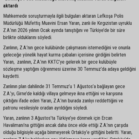
aktardı
Mahkemede soruşturmayla ilgili bulguları aktaran Lefkoşa Polis
Müdürlüğü Müfettiş Muavini Ersan Yaran, zanlı ile Kırgızistan uyruklu
Z.A.’nın 2026 yılının Ocak ayında tanıştığını ve Türkiye’de bir süre
birlikte olduklarını söyledi.
Zanlının, Z.A.’nın gece kulübünde çalışmasını istemediğini ve onunla
geleceğe yönelik hayat kurma çabaları içerisine girdiğini belirten
Yaran, zanlının, Z.A.’nın KKTC’ye gelerek bir gece kulübüyle
sözleşme yaptığını öğrenmesi üzerine 30 Temmuz’da adaya geldiğini
kaydetti.
Zanlının plan dahilinde 31 Temmuz’u 1 Ağustos’a bağlayan gece
Z.A.’yı, Girne’de kaldığı villaya gelmeye ikna ettiğini ve karşısına
çıktığını ifade eden Yaran, Z.A.’nın burada zanlıyı reddettiğini ve
patronu vesilesiyle oradan ayrıldığını söyledi.
Yaran, zanlının 3 Ağustos’ta Türkiye’ye dönmek için Ercan
Havalimanı’na gittiğini ancak daha önce elde ettiği Z.A.’nın çarşıda
olduğu bilgisiyle uçağa binmeyerek Ortaköy’e gittiğini belirtti. Yaran,