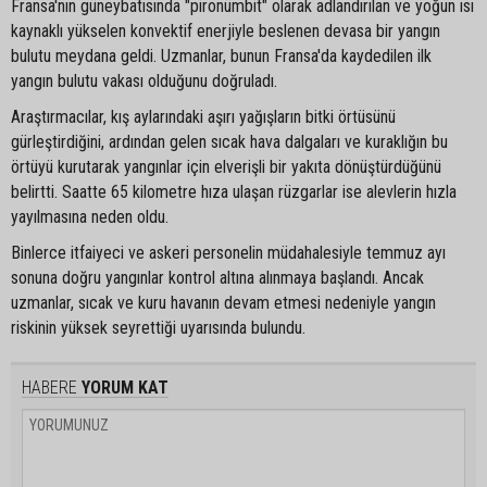
Fransa'nın güneybatısında "pironümbit" olarak adlandırılan ve yoğun ısı
kaynaklı yükselen konvektif enerjiyle beslenen devasa bir yangın
bulutu meydana geldi. Uzmanlar, bunun Fransa'da kaydedilen ilk
yangın bulutu vakası olduğunu doğruladı.
Araştırmacılar, kış aylarındaki aşırı yağışların bitki örtüsünü
gürleştirdiğini, ardından gelen sıcak hava dalgaları ve kuraklığın bu
örtüyü kurutarak yangınlar için elverişli bir yakıta dönüştürdüğünü
belirtti. Saatte 65 kilometre hıza ulaşan rüzgarlar ise alevlerin hızla
yayılmasına neden oldu.
Binlerce itfaiyeci ve askeri personelin müdahalesiyle temmuz ayı
sonuna doğru yangınlar kontrol altına alınmaya başlandı. Ancak
uzmanlar, sıcak ve kuru havanın devam etmesi nedeniyle yangın
riskinin yüksek seyrettiği uyarısında bulundu.
HABERE
YORUM KAT