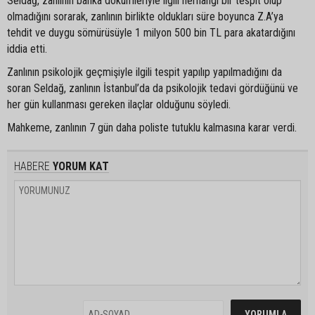
Seldağ, zanlının banka dökümleriyle ilgili herhangi bir tespit olup
olmadığını sorarak, zanlının birlikte oldukları süre boyunca Z.A’ya
tehdit ve duygu sömürüsüyle 1 milyon 500 bin TL para akatardığını
iddia etti.
Zanlının psikolojik geçmişiyle ilgili tespit yapılıp yapılmadığını da
soran Seldağ, zanlının İstanbul’da da psikolojik tedavi gördüğünü ve
her gün kullanması gereken ilaçlar olduğunu söyledi.
Mahkeme, zanlının 7 gün daha poliste tutuklu kalmasına karar verdi.
HABERE
YORUM KAT