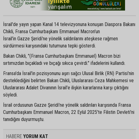
İsrail'de yayın yapan Kanal 14 televizyonuna konuşan Diaspora Bakanı
Chikli, Fransa Cumhurbaşkanı Emmanuel Macron'un
İsrail'in Gazze Şeridi'ne yönelik saldırılarını ateşkese rağmen
sürdürmesi karşısındaki tutumuna tepki gösterdi.
Bakan Chikli, "(Fransa Cumhurbaşkanı Emmanuel) Macron bizi
sırtımızdan bıçakladı ve bıçağı sıkıca çevirdi." ifadelerini kullandı.
Fransa'da İsrail'in pozisyonunu aşırı sağcı Ulusal Birlik (RN) Partisi'nin
desteklediğini belirten Bakan Chikli, Uluslararası Ceza Mahkemesi ve
Uluslararası Adalet Divanının İsrail'e ilişkin kararlarına karşı çıktığını
söyledi.
İsrail ordusunun Gazze Şeridi'ne yönelik saldırıları karşısında Fransa
Cumhurbaşkanı Emmanuel Macron, 22 Eylül 2025'te Filistin Devleti'ni
tanıdığını duyurmuştu.
HABERE
YORUM KAT