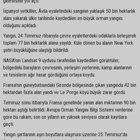
gelmesine yol açtı.
İspanyol yetkililer, Ávila eyaletindeki yangının yaklaşık 50 bin hektarlık
alanı yakarak ülke tarihinde kaydedilen en büyük orman yangını
olduğunu açıkladı.
Yangın, 24 Temmuz itibarıyla çevre eyaletlerdeki odaklarla birleşerek
toplam 77 bin hektarlık alana yayıldı. Küle dönen bu alanın New York
şehri büyüklüğüne ulaştığı bildirildi.
NASA'nın Landsat 9 uydusu tarafından kaydedilen görüntüler,
bölgedeki barajların çevresinin, yerleşim yerlerinin, kamp alanlarının
ve tesislerin ağır hasar gördüğünü ortaya koydu.
Fransa'nın güneybatısındaki Gironde bölgesinde çıkan yangında 42 bin
hektardan fazla alan yandı ve Le Porge köyü büyük zarar gördü.
Temmuz sonu itibarıyla Fransa genelinde yanan alan miktarının 90 bin
hektarı aştığı belirtildi. Avrupa Orman Yangını Bilgi Sistemi verilerine
göre bu rakam, son on yılların en yüksek seviyesi olarak kayıtlara
geçti.
Yangın şartlarının aşırı boyutlara ulaşması üzerine 25 Temmuz'da