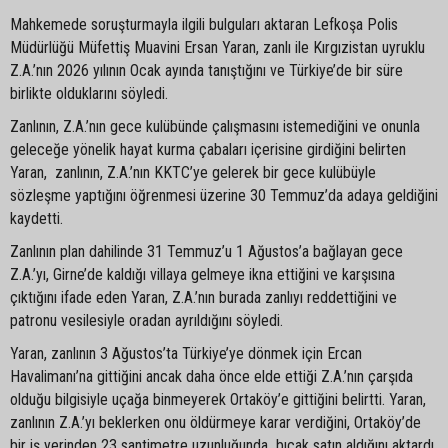
Mahkemede soruşturmayla ilgili bulguları aktaran Lefkoşa Polis
Müdürlüğü Müfettiş Muavini Ersan Yaran, zanlı ile Kırgızistan uyruklu
Z.A.’nın 2026 yılının Ocak ayında tanıştığını ve Türkiye’de bir süre
birlikte olduklarını söyledi.
Zanlının, Z.A.’nın gece kulübünde çalışmasını istemediğini ve onunla
geleceğe yönelik hayat kurma çabaları içerisine girdiğini belirten
Yaran, zanlının, Z.A.’nın KKTC’ye gelerek bir gece kulübüyle
sözleşme yaptığını öğrenmesi üzerine 30 Temmuz’da adaya geldiğini
kaydetti.
Zanlının plan dahilinde 31 Temmuz’u 1 Ağustos’a bağlayan gece
Z.A.’yı, Girne’de kaldığı villaya gelmeye ikna ettiğini ve karşısına
çıktığını ifade eden Yaran, Z.A.’nın burada zanlıyı reddettiğini ve
patronu vesilesiyle oradan ayrıldığını söyledi.
Yaran, zanlının 3 Ağustos’ta Türkiye’ye dönmek için Ercan
Havalimanı’na gittiğini ancak daha önce elde ettiği Z.A.’nın çarşıda
olduğu bilgisiyle uçağa binmeyerek Ortaköy’e gittiğini belirtti. Yaran,
zanlının Z.A.’yı beklerken onu öldürmeye karar verdiğini, Ortaköy’de
bir iş yerinden 23 santimetre uzunluğunda bıçak satın aldığını aktardı.