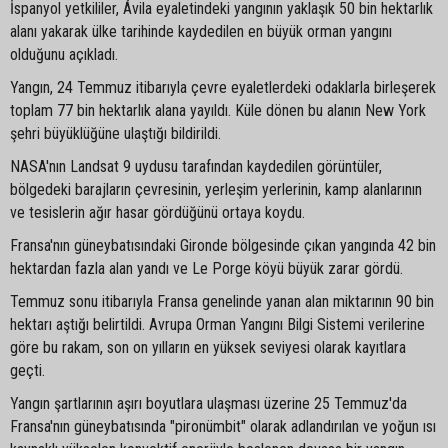
İspanyol yetkililer, Ávila eyaletindeki yangının yaklaşık 50 bin hektarlık
alanı yakarak ülke tarihinde kaydedilen en büyük orman yangını
olduğunu açıkladı.
Yangın, 24 Temmuz itibarıyla çevre eyaletlerdeki odaklarla birleşerek
toplam 77 bin hektarlık alana yayıldı. Küle dönen bu alanın New York
şehri büyüklüğüne ulaştığı bildirildi.
NASA'nın Landsat 9 uydusu tarafından kaydedilen görüntüler,
bölgedeki barajların çevresinin, yerleşim yerlerinin, kamp alanlarının
ve tesislerin ağır hasar gördüğünü ortaya koydu.
Fransa'nın güneybatısındaki Gironde bölgesinde çıkan yangında 42 bin
hektardan fazla alan yandı ve Le Porge köyü büyük zarar gördü.
Temmuz sonu itibarıyla Fransa genelinde yanan alan miktarının 90 bin
hektarı aştığı belirtildi. Avrupa Orman Yangını Bilgi Sistemi verilerine
göre bu rakam, son on yılların en yüksek seviyesi olarak kayıtlara
geçti.
Yangın şartlarının aşırı boyutlara ulaşması üzerine 25 Temmuz'da
Fransa'nın güneybatısında "pironümbit" olarak adlandırılan ve yoğun ısı