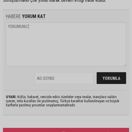
Soruşturmanın çok yönlü olarak devam ettiği ifade edildi.
HABERE
YORUM KAT
UYARI:
Küfür, hakaret, rencide edici cümleler veya imalar, inançlara saldırı
içeren, imla kuralları ile yazılmamış, Türkçe karakter kullanılmayan ve büyük
harflerle yazılmış yorumlar onaylanmamaktadır.