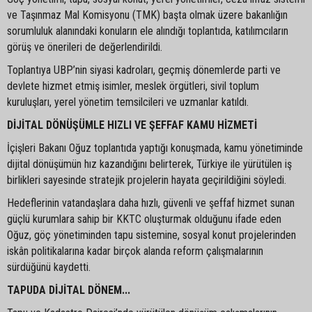
ve Taşınmaz Mal Komisyonu (TMK) başta olmak üzere bakanlığın
sorumluluk alanındaki konuların ele alındığı toplantıda, katılımcıların
görüş ve önerileri de değerlendirildi.
Toplantıya UBP’nin siyasi kadroları, geçmiş dönemlerde parti ve
devlete hizmet etmiş isimler, meslek örgütleri, sivil toplum
kuruluşları, yerel yönetim temsilcileri ve uzmanlar katıldı.
DİJİTAL DÖNÜŞÜMLE HIZLI VE ŞEFFAF KAMU HİZMETİ
İçişleri Bakanı Oğuz toplantıda yaptığı konuşmada, kamu yönetiminde
dijital dönüşümün hız kazandığını belirterek, Türkiye ile yürütülen iş
birlikleri sayesinde stratejik projelerin hayata geçirildiğini söyledi.
Hedeflerinin vatandaşlara daha hızlı, güvenli ve şeffaf hizmet sunan
güçlü kurumlara sahip bir KKTC oluşturmak olduğunu ifade eden
Oğuz, göç yönetiminden tapu sistemine, sosyal konut projelerinden
iskân politikalarına kadar birçok alanda reform çalışmalarının
sürdüğünü kaydetti.
TAPUDA DİJİTAL DÖNEM...