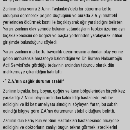
Zanlının daha sonra Z.A.’nın Taşkınköy’deki bir süpermarkette
olduğunu öğrenerek peşine düştüğünü ve burada Z.A.’yı muhtelif
yerlerinden öldürmek kasti ile bıçaklayarak ağır yaraladığını belirten
Yaran, zanlının olay yerinde bulunan vatandaşların tepkisi üzerine aynı
bıçakla kendisini de boğazı ve başka yerlerinden yaralayarak intihar
girişimde bulunduğunu söyledi.
Yaran, zanlının markette baygınlık geçirmesinin ardından olay yerine
gelen ambulansla hastaneye kaldırıldığını ve Dr. Burhan Nalbantoğlu
Acil Servisi’nde gördüğü tedavinin ardından taburcu olarak dün
mahkemeye çıkarıldığını hatırlattı.
-“ Z.A.’nın sağlık durumu stabil”
Zanlının bıçakla; baş, boyun, göğüs ve karın bölgelerinden birçok kez
yaraladığı Z.A.’nın olayın ardından kaldırıldığı hastanede entübe
edildiğini ve iki kez ameliyata alındığını söyleyen Yaran, bu sabah
edindiği bilgiye göre Z.A.’nın durumunun stabil olduğunu belirtti.
Zanlının dün Barış Ruh ve Sinir Hastalıkları hastanesinde muayene
edildiğini ve doktorların zanlıyı bugün tekrar görmek istediklerini