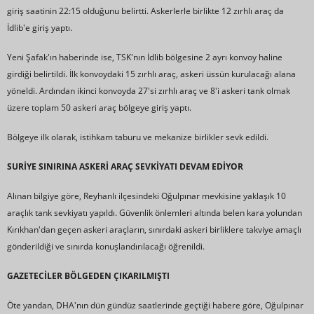
giriş saatinin 22:15 olduğunu belirtti. Askerlerle birlikte 12 zırhlı araç da
İdlib'e giriş yaptı.
Yeni Şafak'ın haberinde ise, TSK'nın İdlib bölgesine 2 ayrı konvoy haline
girdiği belirtildi. İlk konvoydaki 15 zırhlı araç, askeri üssün kurulacağı alana
yöneldi. Ardından ikinci konvoyda 27'si zırhlı araç ve 8'i askeri tank olmak
üzere toplam 50 askeri araç bölgeye giriş yaptı.
Bölgeye ilk olarak, istihkam taburu ve mekanize birlikler sevk edildi.
SURİYE SINIRINA ASKERİ ARAÇ SEVKİYATI DEVAM EDİYOR
Alınan bilgiye göre, Reyhanlı ilçesindeki Oğulpınar mevkisine yaklaşık 10
araçlık tank sevkiyatı yapıldı. Güvenlik önlemleri altında belen kara yolundan
Kırıkhan'dan geçen askeri araçların, sınırdaki askeri birliklere takviye amaçlı
gönderildiği ve sınırda konuşlandırılacağı öğrenildi.
GAZETECİLER BÖLGEDEN ÇIKARILMIŞTI
Öte yandan, DHA'nın dün gündüz saatlerinde geçtiği habere göre, Oğulpınar