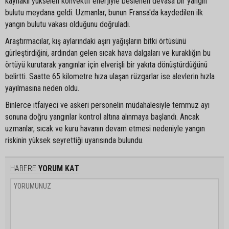
kaynaklı yükselen konvektif enerjiyle beslenen devasa bir yangın
bulutu meydana geldi. Uzmanlar, bunun Fransa'da kaydedilen ilk
yangın bulutu vakası olduğunu doğruladı.
Araştırmacılar, kış aylarındaki aşırı yağışların bitki örtüsünü
gürleştirdiğini, ardından gelen sıcak hava dalgaları ve kuraklığın bu
örtüyü kurutarak yangınlar için elverişli bir yakıta dönüştürdüğünü
belirtti. Saatte 65 kilometre hıza ulaşan rüzgarlar ise alevlerin hızla
yayılmasına neden oldu.
Binlerce itfaiyeci ve askeri personelin müdahalesiyle temmuz ayı
sonuna doğru yangınlar kontrol altına alınmaya başlandı. Ancak
uzmanlar, sıcak ve kuru havanın devam etmesi nedeniyle yangın
riskinin yüksek seyrettiği uyarısında bulundu.
HABERE
YORUM KAT