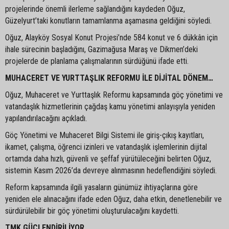
projelerinde önemli ilerleme sağlandığını kaydeden Oğuz,
Güzelyurt’taki konutların tamamlanma aşamasına geldiğini söyledi.
Oğuz, Alayköy Sosyal Konut Projesi’nde 584 konut ve 6 dükkân için
ihale sürecinin başladığını, Gazimağusa Maraş ve Dikmen’deki
projelerde de planlama çalışmalarının sürdüğünü ifade etti.
MUHACERET VE YURTTAŞLIK REFORMU İLE DİJİTAL DÖNEM…
Oğuz, Muhaceret ve Yurttaşlık Reformu kapsamında göç yönetimi ve
vatandaşlık hizmetlerinin çağdaş kamu yönetimi anlayışıyla yeniden
yapılandırılacağını açıkladı.
Göç Yönetimi ve Muhaceret Bilgi Sistemi ile giriş-çıkış kayıtları,
ikamet, çalışma, öğrenci izinleri ve vatandaşlık işlemlerinin dijital
ortamda daha hızlı, güvenli ve şeffaf yürütüleceğini belirten Oğuz,
sistemin Kasım 2026’da devreye alınmasının hedeflendiğini söyledi.
Reform kapsamında ilgili yasaların günümüz ihtiyaçlarına göre
yeniden ele alınacağını ifade eden Oğuz, daha etkin, denetlenebilir ve
sürdürülebilir bir göç yönetimi oluşturulacağını kaydetti.
TMK GÜÇLENDİRİLİYOR