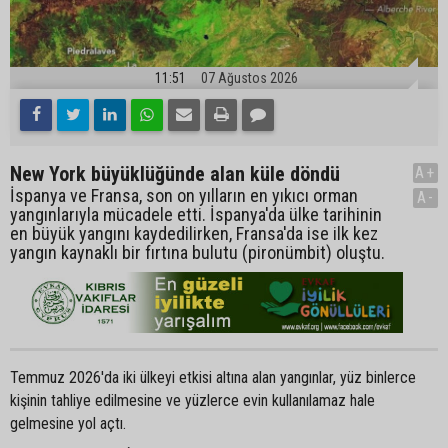
11:51
07 Ağustos 2026
New York büyüklüğünde alan küle döndü
A+
İspanya ve Fransa, son on yılların en yıkıcı orman
A-
yangınlarıyla mücadele etti. İspanya'da ülke tarihinin
en büyük yangını kaydedilirken, Fransa'da ise ilk kez
yangın kaynaklı bir fırtına bulutu (pironümbit) oluştu.
Temmuz 2026'da iki ülkeyi etkisi altına alan yangınlar, yüz binlerce
kişinin tahliye edilmesine ve yüzlerce evin kullanılamaz hale
gelmesine yol açtı.