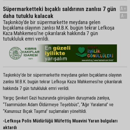
Süpermarketteki bıçaklı saldırının zanlısı 7 gün
A+
daha tutuklu kalacak
A-
Taşkınköy’de bir süpermarkette meydana gelen
bıçaklama olayının zanlısı M.B.K. bugün tekrar Lefkoşa
Kaza Mahkemesi’ne çıkarılarak hakkında 7 gün
tutukluluk emri verildi.
Taşkınköy’de bir süpermarkette meydana gelen bıçaklama olayının
zanlısı M.B.K. bugün tekrar Lefkoşa Kaza Mahkemesi’ne çıkarılarak
hakkında 7 gün tutukluluk emri verildi.
Yargıç Şevket Gazi huzurunda görüşülen duruşmada zanlıya,
“Taammüden Adam Öldürmeye Teşebbüs”, “Ağır Yaralama” ve
“Kanunsuz Bıçak Taşıma” suçlamaları yöneltildi.
-Lefkoşa Polis Müdürlüğü Müfettiş Muavini Yaran bulguları
aktardı