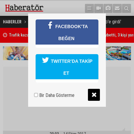
'TSK'ya bağlı özel birlikler İdlib'e girdi'
HABERLER
TÜRKİYE
FACEBOOK'TA
Trafik kazasında 85 yaşındaki Turan Obalı hayatını kaybetti, 3 kişi ya
BEĞEN
TWITTER'DA TAKİP
ET
Bir Daha Gösterme
20:03
14 Ekim 2017