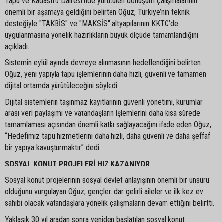
Tapu ve Kadastro Dairesi’nde yürütülen dönüşüm çalışmalarının
önemli bir aşamaya geldiğini belirten Oğuz, Türkiye’nin teknik
desteğiyle "TAKBİS" ve "MAKSİS" altyapılarının KKTC’de
uygulanmasına yönelik hazırlıkların büyük ölçüde tamamlandığını
açıkladı.
Sistemin eylül ayında devreye alınmasının hedeflendiğini belirten
Oğuz, yeni yapıyla tapu işlemlerinin daha hızlı, güvenli ve tamamen
dijital ortamda yürütüleceğini söyledi.
Dijital sistemlerin taşınmaz kayıtlarının güvenli yönetimi, kurumlar
arası veri paylaşımı ve vatandaşların işlemlerini daha kısa sürede
tamamlaması açısından önemli katkı sağlayacağını ifade eden Oğuz,
“Hedefimiz tapu hizmetlerini daha hızlı, daha güvenli ve daha şeffaf
bir yapıya kavuşturmaktır” dedi.
SOSYAL KONUT PROJELERİ HIZ KAZANIYOR
Sosyal konut projelerinin sosyal devlet anlayışının önemli bir unsuru
olduğunu vurgulayan Oğuz, gençler, dar gelirli aileler ve ilk kez ev
sahibi olacak vatandaşlara yönelik çalışmaların devam ettiğini belirtti.
Yaklaşık 30 yıl aradan sonra yeniden başlatılan sosyal konut