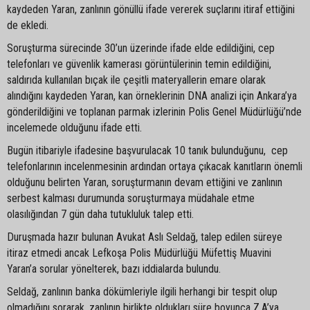
kaydeden Yaran, zanlının gönüllü ifade vererek suçlarını itiraf ettiğini
de ekledi.
Soruşturma sürecinde 30’un üzerinde ifade elde edildiğini, cep
telefonları ve güvenlik kamerası görüntülerinin temin edildiğini,
saldırıda kullanılan bıçak ile çeşitli materyallerin emare olarak
alındığını kaydeden Yaran, kan örneklerinin DNA analizi için Ankara’ya
gönderildiğini ve toplanan parmak izlerinin Polis Genel Müdürlüğü’nde
incelemede olduğunu ifade etti.
Bugün itibariyle ifadesine başvurulacak 10 tanık bulunduğunu, cep
telefonlarının incelenmesinin ardından ortaya çıkacak kanıtların önemli
olduğunu belirten Yaran, soruşturmanın devam ettiğini ve zanlının
serbest kalması durumunda soruşturmaya müdahale etme
olasılığından 7 gün daha tutukluluk talep etti.
Duruşmada hazır bulunan Avukat Aslı Seldağ, talep edilen süreye
itiraz etmedi ancak Lefkoşa Polis Müdürlüğü Müfettiş Muavini
Yaran’a sorular yönelterek, bazı iddialarda bulundu.
Seldağ, zanlının banka dökümleriyle ilgili herhangi bir tespit olup
olmadığını sorarak, zanlının birlikte oldukları süre boyunca Z.A’ya