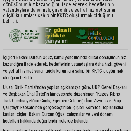
dönüşümün hız kazandığını ifade ederek, hedeflerinin
vatandaşlara daha hızlı, güvenli ve şeffaf hizmet sunan
güçlü kurumlara sahip bir KKTC oluşturmak olduğunu
belirtti.
İçişleri Bakanı Dursun Oğuz, kamu yönetiminde dijital dönüşümün hız
kazandığını ifade ederek, hedeflerinin vatandaşlara daha hızlı, güvenli
ve şeffaf hizmet sunan güçlü kurumlara sahip bir KKTC oluşturmak
olduğunu belirtti.
Ulusal Birlik Partisi’nden yapılan açıklamaya göre, UBP Genel Başkanı
ve Başbakan Ünal Üstel’in himayesinde düzenlenen “Kuzey Kıbrıs
Türk Cumhuriyeti’nin Güçlü, Egemen Geleceği İçin Vizyon ve Proje
Çalıştayı” kapsamında gerçekleştirilen İçişleri Komitesi toplantısına
katılan İçişleri Bakanı Dursun Oğuz, çalışmalar ve yeni dönem
hedefleri hakkında değerlendirmelerde bulundu.
Göç yönetimi, tapu, sosyal konut, yerel yönetimler, ceza infaz sistemi