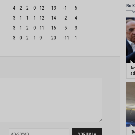
Bu K
4
2
2
0
12
13
-1
6
3
1
1
1
12
14
-2
4
3
1
2
0
11
16
-5
3
3
0
2
1
9
20
-11
1
Az
ad
‘D