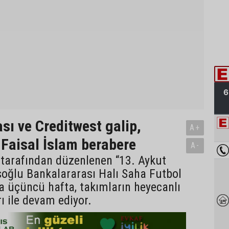
sı ve Creditwest galip,
A+
Faisal İslam berabere
A-
 tarafından düzenlenen “13. Aykut
soğlu Bankalararası Halı Saha Futbol
a üçüncü hafta, takımların heyecanlı
ı ile devam ediyor.