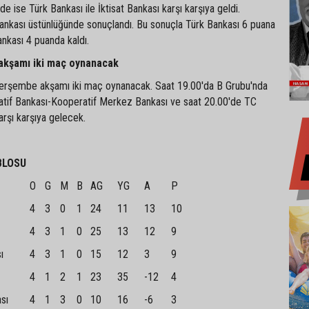
 ise Türk Bankası ile İktisat Bankası karşı karşıya geldi.
nkası üstünlüğünde sonuçlandı. Bu sonuçla Türk Bankası 6 puana
ankası 4 puanda kaldı.
akşamı iki maç oynanacak
Perşembe akşamı iki maç oynanacak. Saat 19.00'da B Grubu'nda
tif Bankası-Kooperatif Merkez Bankası ve saat 20.00'de TC
rşı karşıya gelecek.
BLOSU
O
G
M
B
AG
YG
A
P
4
3
0
1
24
11
13
10
4
3
1
0
25
13
12
9
ı
4
3
1
0
15
12
3
9
4
1
2
1
23
35
-12
4
sı
4
1
3
0
10
16
-6
3