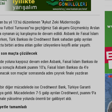
an bu yıl 13.’sü düzenlenen ‘‘Aykut Zeki Müderrisoğlu
aha Futbol Turnuvası’’na geçtiğimiz Salı akşamı Göçmenköy Arslan
da oynanan üç karşılaşma ile devam edildi. Asbank ile Faisal İslam
rken, Türk Bankası ile Creditwest Bank sahadan galip ayrılan
 birbiri ardına atılan goller izleyenlere keyifli anlar yaşattı.
 son maçta çözülecek
e yoluna kayıpsız devam eden Asbank, Faisal İslam Bankası ile
u sonuçla Asbank puanını 10'a, Faisal İslam Bankası da 4'e
anacak son maçlar sonrasında adını çeyrek finale yazdıran
bir diğer mücadelede ise Creditwest Bank, Türkiye Garanti
şıya geldi. Mücadeleden 7-5 galip ayrılan Creditwest, puanını 9'a
inale yükselme yolunda önemli bir galibiyet aldı.
iyetle tamamladı