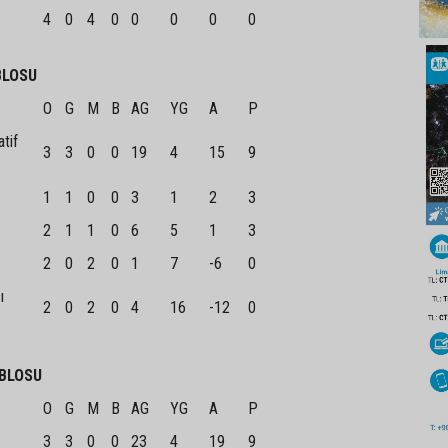
4
0
4
0
0
0
0
0
BLOSU
O
G
M
B
AG
YG
A
P
tif
3
3
0
0
19
4
15
9
1
1
0
0
3
1
2
3
2
1
1
0
6
5
1
3
2
0
2
0
1
7
-6
0
ı
2
0
2
0
4
16
-12
0
BLOSU
O
G
M
B
AG
YG
A
P
3
3
0
0
23
4
19
9