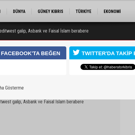
M
DÜNYA
GÜNEY KIBRIS
TÜRKİYE
EKONOMİ
ELER
RÖPORTAJ
EĞİTİM
SPOR
editwest galip, Asbank ve Faisal İslam berabere
FACEBOOK'TA BEĞEN
TWITTER'DA TAKİP 
aha Gösterme