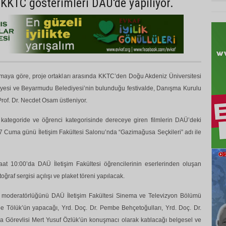
KKTC gösterimleri DAÜ'de yapılıyor.
maya göre, proje ortakları arasında KKTC’den Doğu Akdeniz Üniversitesi
iyesi ve Beyarmudu Belediyesi’nin bulunduğu festivalde, Danışma Kurulu
rof. Dr. Necdet Osam üstleniyor.
kategoride ve öğrenci kategorisinde dereceye giren filmlerin DAÜ’deki
7 Cuma günü İletişim Fakültesi Salonu’nda “Gazimağusa Seçkileri” adı ile
at 10:00’da DAÜ İletişim Fakültesi öğrencilerinin eserlerinden oluşan
ğraf sergisi açılışı ve plaket töreni yapılacak.
e moderatörlüğünü DAÜ İletişim Fakültesi Sinema ve Televizyon Bölümü
e Tölük’ün yapacağı, Yrd. Doç. Dr. Pembe Behçetoğulları, Yrd. Doç. Dr.
ma Görevlisi Mert Yusuf Özlük’ün konuşmacı olarak katılacağı belgesel ve