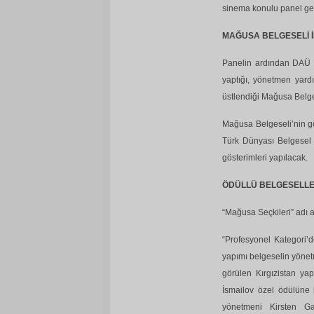
sinema konulu panel ger
MAĞUSA BELGESELİ İL
Panelin ardından DAÜ İl
yaptığı, yönetmen yardı
üstlendiği Mağusa Belgese
Mağusa Belgeseli’nin g
Türk Dünyası Belgesel 
gösterimleri yapılacak.
ÖDÜLLÜ BELGESELLER
“Mağusa Seçkileri” adı a
“Profesyonel Kategori’d
yapımı belgeselin yönet
görülen Kırgızistan ya
İsmailov özel ödülüne 
yönetmeni Kirsten Ga