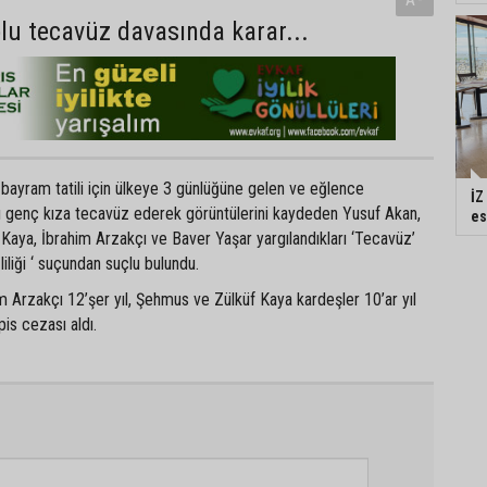
plu tecavüz davasında karar...
 bayram tatili için ülkeye 3 günlüğüne gelen ve eğlence
İZ
rı genç kıza tecavüz ederek görüntülerini kaydeden Yusuf Akan,
es
Kaya, İbrahim Arzakçı ve Baver Yaşar yargılandıkları ‘Tecavüz’
iliği ‘ suçundan suçlu bulundu.
 Arzakçı 12’şer yıl, Şehmus ve Zülküf Kaya kardeşler 10’ar yıl
is cezası aldı.