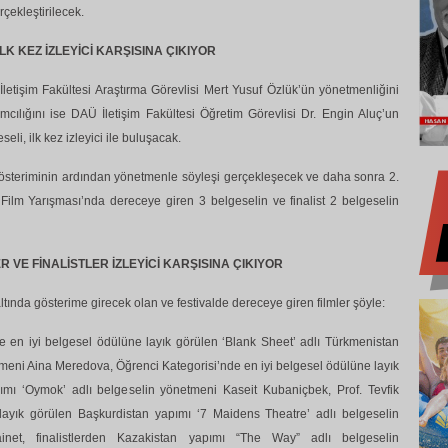
çekleştirilecek.
K KEZ İZLEYİCİ KARŞISINA ÇIKIYOR
etişim Fakültesi Araştırma Görevlisi Mert Yusuf Özlük’ün yönetmenliğini
mcılığını ise DAÜ İletişim Fakültesi Öğretim Görevlisi Dr. Engin Aluç’un
li, ilk kez izleyici ile buluşacak.
österiminin ardından yönetmenle söyleşi gerçekleşecek ve daha sonra 2.
Film Yarışması’nda dereceye giren 3 belgeselin ve finalist 2 belgeselin
 VE FİNALİSTLER İZLEYİCİ KARŞISINA ÇIKIYOR
ltında gösterime girecek olan ve festivalde dereceye giren filmler şöyle:
e en iyi belgesel ödülüne layık görülen ‘Blank Sheet’ adlı Türkmenistan
meni Aina Meredova, Öğrenci Kategorisi’nde en iyi belgesel ödülüne layık
pımı ‘Oymok’ adlı belgeselin yönetmeni Kaseit Kubaniçbek, Prof. Tevfik
layık görülen Başkurdistan yapımı ‘7 Maidens Theatre’ adlı belgeselin
inet, finalistlerden Kazakistan yapımı “The Way” adlı belgeselin