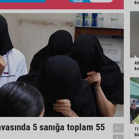
ko
Al
ko
vasında 5 sanığa toplam 55
A+
11
bü
A-