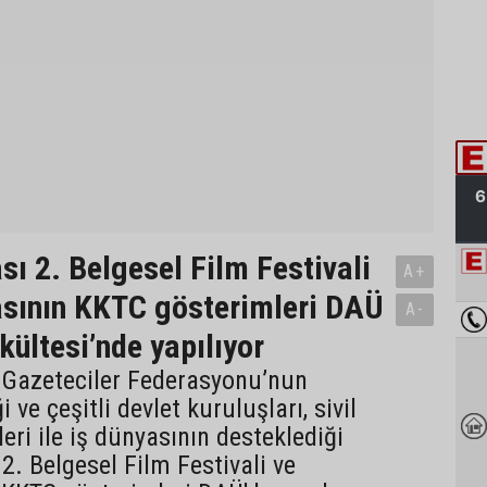
sı 2. Belgesel Film Festivali
A+
sının KKTC gösterimleri DAÜ
A-
kültesi’nde yapılıyor
 Gazeteciler Federasyonu’nun
i ve çeşitli devlet kuruluşları, sivil
eri ile iş dünyasının desteklediği
2. Belgesel Film Festivali ve