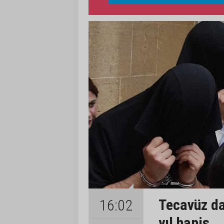
Tecavüz da
16:02
yıl hapis