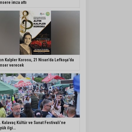
nsere imza attı
tın Kalpler Korosu, 21 Nisan’da Lefkoşa’da
nser verecek
. Kalavaç Kültür ve Sanat Festivali’ne
yük ilgi…