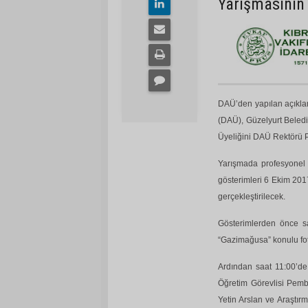
Yarışmasının 
DAÜ’den yapılan açıkla
(DAÜ), Güzelyurt Beled
Üyeliğini DAÜ Rektörü P
Yarışmada profesyonel 
gösterimleri 6 Ekim 201
gerçekleştirilecek.
Gösterimlerden önce sa
“Gazimağusa” konulu foto
Ardından saat 11:00’d
Öğretim Görevlisi Pemb
Yetin Arslan ve Araştır