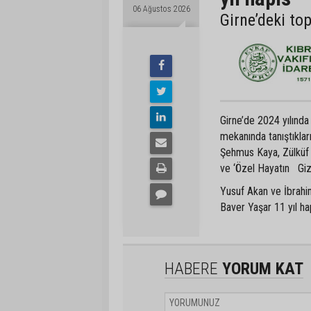
06 Ağustos 2026
Girne’deki to
Girne’de 2024 yılında
mekanında tanıştıkla
Şehmus Kaya, Zülküf 
ve ‘Özel Hayatın Gizl
Yusuf Akan ve İbrahim
Baver Yaşar 11 yıl hap
HABERE
YORUM KAT