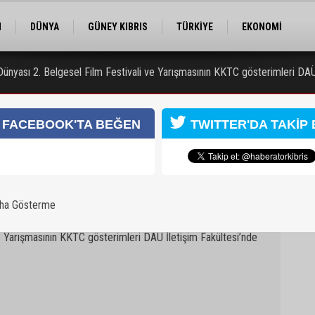
M
DÜNYA
GÜNEY KIBRIS
TÜRKİYE
EKONOMİ
ELER
RÖPORTAJ
EĞİTİM
SPOR
Dünyası 2. Belgesel Film Festivali ve Yarışmasının KKTC gösterimleri DAÜ 
 Kongresi için kayıtlar sürüyor
FACEBOOK'TA BEĞEN
TWITTER'DA TAKİP 
aha Gösterme