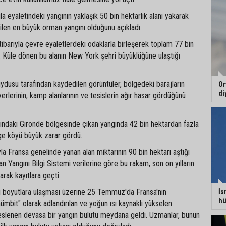
vila eyaletindeki yangının yaklaşık 50 bin hektarlık alanı yakarak
ilen en büyük orman yangını olduğunu açıkladı.
barıyla çevre eyaletlerdeki odaklarla birleşerek toplam 77 bin
dı. Küle dönen bu alanın New York şehri büyüklüğüne ulaştığı
dusu tarafından kaydedilen görüntüler, bölgedeki barajların
Or
di
erlerinin, kamp alanlarının ve tesislerin ağır hasar gördüğünü
sındaki Gironde bölgesinde çıkan yangında 42 bin hektardan fazla
ge köyü büyük zarar gördü.
a Fransa genelinde yanan alan miktarının 90 bin hektarı aştığı
an Yangını Bilgi Sistemi verilerine göre bu rakam, son on yılların
arak kayıtlara geçti.
ırı boyutlara ulaşması üzerine 25 Temmuz'da Fransa'nın
İs
hü
ümbit" olarak adlandırılan ve yoğun ısı kaynaklı yükselen
beslenen devasa bir yangın bulutu meydana geldi. Uzmanlar, bunun