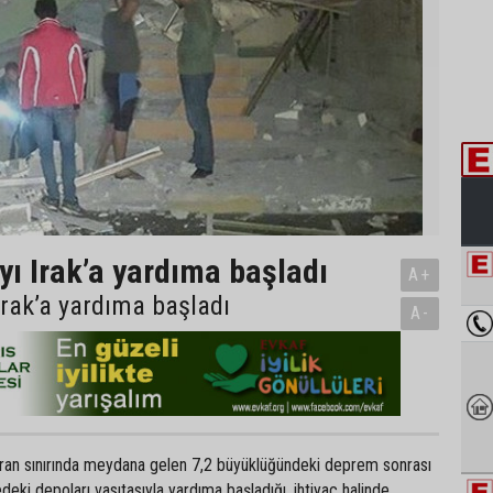
ayı Irak’a yardıma başladı
A+
 Irak’a yardıma başladı
A-
-İran sınırında meydana gelen 7,2 büyüklüğündeki deprem sonrası
edeki depoları vasıtasıyla yardıma başladığı, ihtiyaç halinde