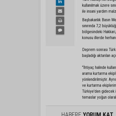
kullanılmak üzere sı
ile insani yardım malz
Başbakanlık Basın Mer
sınırında 7,2 büyüklü
bölgesindeki Hakkari,
konusu illerde herhang
Deprem sonrası Türk K
başladığı aktarılan aç
"İhtiyaç halinde kull
arama kurtarma ekiple
yönlendirilmiştir. Ay
ve kurtarma ekiplerim
Türkiye'den gidecek i
temaslar yoğun olara
HABERE
YORUM KAT