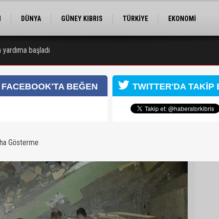
M
DÜNYA
GÜNEY KIBRIS
TÜRKİYE
EKONOMİ
ELER
RÖPORTAJ
EĞİTİM
SPOR
’a yardıma başladı
 Obalı hayatını kaybetti, 3 kişi yaralandı
FACEBOOK'TA BEĞEN
TWITTER'DA TAKİP 
aha Gösterme