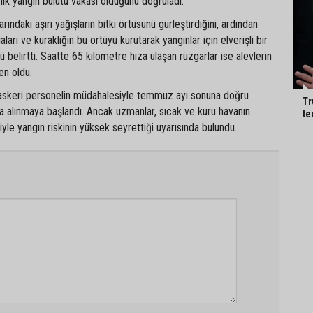
ilk yangın bulutu vakası olduğunu doğruladı.
arındaki aşırı yağışların bitki örtüsünü gürleştirdiğini, ardından
ları ve kuraklığın bu örtüyü kurutarak yangınlar için elverişli bir
 belirtti. Saatte 65 kilometre hıza ulaşan rüzgarlar ise alevlerin
en oldu.
e askeri personelin müdahalesiyle temmuz ayı sonuna doğru
Tr
ına alınmaya başlandı. Ancak uzmanlar, sıcak ve kuru havanın
te
e yangın riskinin yüksek seyrettiği uyarısında bulundu.