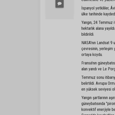
İspanyol yetkililer, Á
ülke tarihinde kayded
Yangın, 24 Temmuz iti
hektarlık alana yayıl
bildirildi.
NASA'nın Landsat 9 uy
çevresinin, yerleşim y
ortaya koydu.
Fransa'nın güneybatı
alan yandı ve Le Por
Temmuz sonu itibarıyl
belirtildi. Avrupa Orm
en yüksek seviyesi ol
Yangın şartlarının aş
güneybatısında "piron
konvektif enerjiyle 