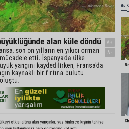
Bu K
üyüklüğünde alan küle döndü
A+
ansa, son on yılların en yıkıcı orman
A-
 mücadele etti. İspanya'da ülke
büyük yangını kaydedilirken, Fransa'da
Ne
ngın kaynaklı bir fırtına bulutu
oluştu.
Ch
eyi etkisi altına alan yangınlar, yüz binlerce kişinin tahliye
e evin kullanılamaz hale gelmesine yol açtı.