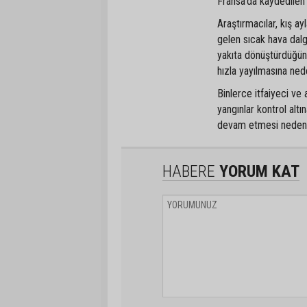
Fransa'da kaydedilen 
Araştırmacılar, kış ayl
gelen sıcak hava dalga
yakıta dönüştürdüğünü
hızla yayılmasına ned
Binlerce itfaiyeci v
yangınlar kontrol alt
devam etmesi nedeniyl
HABERE
YORUM KAT