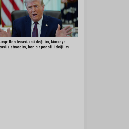
ump: Ben tecavüzcü değilim, kimseye
cavüz etmedim, ben bir pedofili değilim