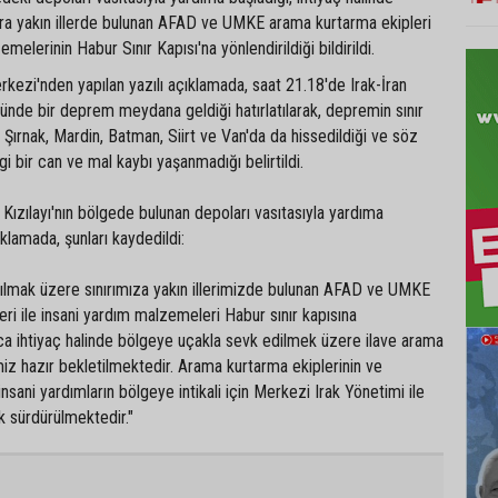
nıra yakın illerde bulunan AFAD ve UMKE arama kurtarma ekipleri
emelerinin Habur Sınır Kapısı'na yönlendirildiği bildirildi.
kezi'nden yapılan yazılı açıklamada, saat 21.18'de Irak-İran
ğünde bir deprem meydana geldiği hatırlatılarak, depremin sınır
 Şırnak, Mardin, Batman, Siirt ve Van'da da hissedildiği ve söz
i bir can ve mal kaybı yaşanmadığı belirtildi.
ızılayı'nın bölgede bulunan depoları vasıtasıyla yardıma
ıklamada, şunları kaydedildi:
anılmak üzere sınırımıza yakın illerimizde bulunan AFAD ve UMKE
ri ile insani yardım malzemeleri Habur sınır kapısına
rıca ihtiyaç halinde bölgeye uçakla sevk edilmek üzere ilave arama
iz hazır bekletilmektedir. Arama kurtarma ekiplerinin ve
nsani yardımların bölgeye intikali için Merkezi Irak Yönetimi ile
k sürdürülmektedir."