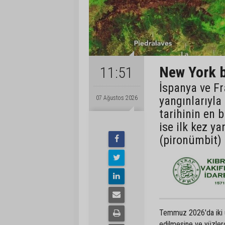
New York b
11:51
İspanya ve Fr
yangınlarıyla
07 Ağustos 2026
tarihinin en 
ise ilk kez ya
(pironümbit) 
Temmuz 2026'da iki ülk
edilmesine ve yüzlerc