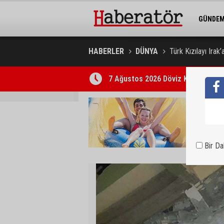
GÜNDE
BELEDİY
HABERLER
DÜNYA
Türk Kızılayı Irak
Trafik kazasında 85 yaşındaki Turan
Bir D