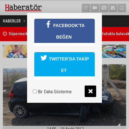
Ucuz atlattı
HABERLER
GÜNDEM
FACEBOOK'TA
Süpermarketteki bıçaklı saldırının zanlısı 7 gün daha tutuklu kalaca
BEĞEN
TWITTER'DA TAKİP
ET
Bir Daha Gösterme
14:05
19 Aralık 2017