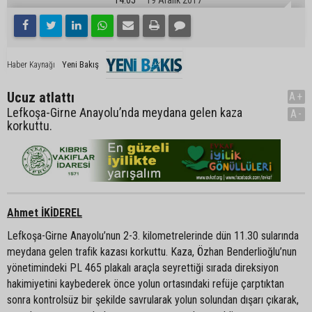
Yeni Bakış
Haber Kaynağı
Ucuz atlattı
A+
Lefkoşa-Girne Anayolu’nda meydana gelen kaza
A-
korkuttu.
Ahmet İKİDEREL
Lefkoşa-Girne Anayolu’nun 2-3. kilometrelerinde dün 11.30 sularında
meydana gelen trafik kazası korkuttu. Kaza, Özhan Benderlioğlu’nun
yönetimindeki PL 465 plakalı araçla seyrettiği sırada direksiyon
hakimiyetini kaybederek önce yolun ortasındaki refüje çarptıktan
sonra kontrolsüz bir şekilde savrularak yolun solundan dışarı çıkarak,