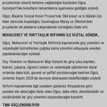
projelerinde önemli ilerleme sağlandığını kaydeden Oğuz,
Güzelyurt’taki konutların tamamlanma aşamasına geldiğini söyledi.
Oğuz, Alayköy Sosyal Konut Projesi’nde 584 konut ve 6 dükkân için
ihale sürecinin başladığını, Gazimağusa Maraş ve Dikmen’deki
projelerde de planlama çalışmalarının sürdüğünü ifade etti.
MUHACERET VE YURTTAŞLIK REFORMU İLE DİJİTAL DÖNEM…
Oğuz, Muhaceret ve Yurttaşlık Reformu kapsamında göç yönetimi ve
vatandaşlık hizmetlerinin çağdaş kamu yönetimi anlayışıyla yeniden
yapılandırılacağını açıkladı.
Göç Yönetimi ve Muhaceret Bilgi Sistemi ile giriş-çıkış kayıtları,
ikamet, çalışma, öğrenci izinleri ve vatandaşlık işlemlerinin dijital
ortamda daha hızlı, güvenli ve şeffaf yürütüleceğini belirten Oğuz,
sistemin Kasım 2026’da devreye alınmasının hedeflendiğini söyledi.
Reform kapsamında ilgili yasaların günümüz ihtiyaçlarına göre
yeniden ele alınacağını ifade eden Oğuz, daha etkin, denetlenebilir ve
sürdürülebilir bir göç yönetimi oluşturulacağını kaydetti.
TMK GÜÇLENDİRİLİYOR