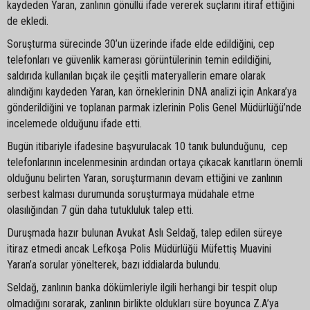
kaydeden Yaran, zanlının gönüllü ifade vererek suçlarını itiraf ettiğini
de ekledi.
Soruşturma sürecinde 30’un üzerinde ifade elde edildiğini, cep
telefonları ve güvenlik kamerası görüntülerinin temin edildiğini,
saldırıda kullanılan bıçak ile çeşitli materyallerin emare olarak
alındığını kaydeden Yaran, kan örneklerinin DNA analizi için Ankara’ya
gönderildiğini ve toplanan parmak izlerinin Polis Genel Müdürlüğü’nde
incelemede olduğunu ifade etti.
Bugün itibariyle ifadesine başvurulacak 10 tanık bulunduğunu, cep
telefonlarının incelenmesinin ardından ortaya çıkacak kanıtların önemli
olduğunu belirten Yaran, soruşturmanın devam ettiğini ve zanlının
serbest kalması durumunda soruşturmaya müdahale etme
olasılığından 7 gün daha tutukluluk talep etti.
Duruşmada hazır bulunan Avukat Aslı Seldağ, talep edilen süreye
itiraz etmedi ancak Lefkoşa Polis Müdürlüğü Müfettiş Muavini
Yaran’a sorular yönelterek, bazı iddialarda bulundu.
Seldağ, zanlının banka dökümleriyle ilgili herhangi bir tespit olup
olmadığını sorarak, zanlının birlikte oldukları süre boyunca Z.A’ya