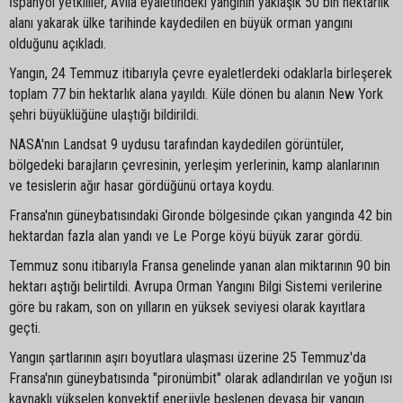
İspanyol yetkililer, Ávila eyaletindeki yangının yaklaşık 50 bin hektarlık
alanı yakarak ülke tarihinde kaydedilen en büyük orman yangını
olduğunu açıkladı.
Yangın, 24 Temmuz itibarıyla çevre eyaletlerdeki odaklarla birleşerek
toplam 77 bin hektarlık alana yayıldı. Küle dönen bu alanın New York
şehri büyüklüğüne ulaştığı bildirildi.
NASA'nın Landsat 9 uydusu tarafından kaydedilen görüntüler,
bölgedeki barajların çevresinin, yerleşim yerlerinin, kamp alanlarının
ve tesislerin ağır hasar gördüğünü ortaya koydu.
Fransa'nın güneybatısındaki Gironde bölgesinde çıkan yangında 42 bin
hektardan fazla alan yandı ve Le Porge köyü büyük zarar gördü.
Temmuz sonu itibarıyla Fransa genelinde yanan alan miktarının 90 bin
hektarı aştığı belirtildi. Avrupa Orman Yangını Bilgi Sistemi verilerine
göre bu rakam, son on yılların en yüksek seviyesi olarak kayıtlara
geçti.
Yangın şartlarının aşırı boyutlara ulaşması üzerine 25 Temmuz'da
Fransa'nın güneybatısında "pironümbit" olarak adlandırılan ve yoğun ısı
kaynaklı yükselen konvektif enerjiyle beslenen devasa bir yangın