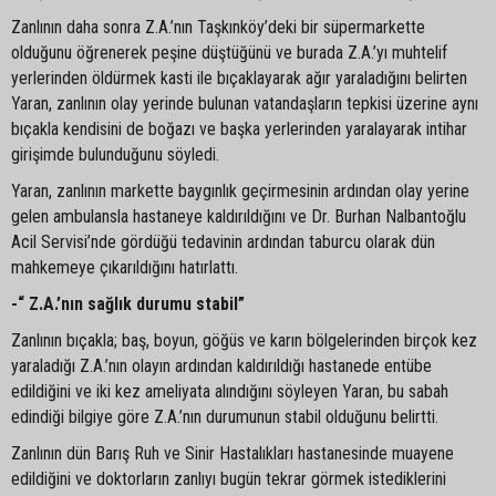
Zanlının daha sonra Z.A.’nın Taşkınköy’deki bir süpermarkette
olduğunu öğrenerek peşine düştüğünü ve burada Z.A.’yı muhtelif
yerlerinden öldürmek kasti ile bıçaklayarak ağır yaraladığını belirten
Yaran, zanlının olay yerinde bulunan vatandaşların tepkisi üzerine aynı
bıçakla kendisini de boğazı ve başka yerlerinden yaralayarak intihar
girişimde bulunduğunu söyledi.
Yaran, zanlının markette baygınlık geçirmesinin ardından olay yerine
gelen ambulansla hastaneye kaldırıldığını ve Dr. Burhan Nalbantoğlu
Acil Servisi’nde gördüğü tedavinin ardından taburcu olarak dün
mahkemeye çıkarıldığını hatırlattı.
-“ Z.A.’nın sağlık durumu stabil”
Zanlının bıçakla; baş, boyun, göğüs ve karın bölgelerinden birçok kez
yaraladığı Z.A.’nın olayın ardından kaldırıldığı hastanede entübe
edildiğini ve iki kez ameliyata alındığını söyleyen Yaran, bu sabah
edindiği bilgiye göre Z.A.’nın durumunun stabil olduğunu belirtti.
Zanlının dün Barış Ruh ve Sinir Hastalıkları hastanesinde muayene
edildiğini ve doktorların zanlıyı bugün tekrar görmek istediklerini