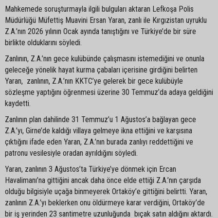
Mahkemede soruşturmayla ilgili bulguları aktaran Lefkoşa Polis
Müdürlüğü Müfettiş Muavini Ersan Yaran, zanlı ile Kırgızistan uyruklu
Z.A.’nın 2026 yılının Ocak ayında tanıştığını ve Türkiye’de bir süre
birlikte olduklarını söyledi.
Zanlının, Z.A.’nın gece kulübünde çalışmasını istemediğini ve onunla
geleceğe yönelik hayat kurma çabaları içerisine girdiğini belirten
Yaran, zanlının, Z.A.’nın KKTC’ye gelerek bir gece kulübüyle
sözleşme yaptığını öğrenmesi üzerine 30 Temmuz’da adaya geldiğini
kaydetti.
Zanlının plan dahilinde 31 Temmuz’u 1 Ağustos’a bağlayan gece
Z.A.’yı, Girne’de kaldığı villaya gelmeye ikna ettiğini ve karşısına
çıktığını ifade eden Yaran, Z.A.’nın burada zanlıyı reddettiğini ve
patronu vesilesiyle oradan ayrıldığını söyledi.
Yaran, zanlının 3 Ağustos’ta Türkiye’ye dönmek için Ercan
Havalimanı’na gittiğini ancak daha önce elde ettiği Z.A.’nın çarşıda
olduğu bilgisiyle uçağa binmeyerek Ortaköy’e gittiğini belirtti. Yaran,
zanlının Z.A.’yı beklerken onu öldürmeye karar verdiğini, Ortaköy’de
bir iş yerinden 23 santimetre uzunluğunda bıçak satın aldığını aktardı.