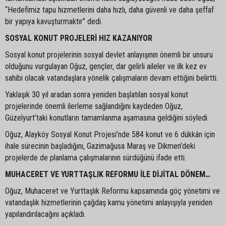
“Hedefimiz tapu hizmetlerini daha hızlı, daha güvenli ve daha şeffaf
bir yapıya kavuşturmaktır” dedi.
SOSYAL KONUT PROJELERİ HIZ KAZANIYOR
Sosyal konut projelerinin sosyal devlet anlayışının önemli bir unsuru
olduğunu vurgulayan Oğuz, gençler, dar gelirli aileler ve ilk kez ev
sahibi olacak vatandaşlara yönelik çalışmaların devam ettiğini belirtti.
Yaklaşık 30 yıl aradan sonra yeniden başlatılan sosyal konut
projelerinde önemli ilerleme sağlandığını kaydeden Oğuz,
Güzelyurt’taki konutların tamamlanma aşamasına geldiğini söyledi.
Oğuz, Alayköy Sosyal Konut Projesi’nde 584 konut ve 6 dükkân için
ihale sürecinin başladığını, Gazimağusa Maraş ve Dikmen’deki
projelerde de planlama çalışmalarının sürdüğünü ifade etti.
MUHACERET VE YURTTAŞLIK REFORMU İLE DİJİTAL DÖNEM…
Oğuz, Muhaceret ve Yurttaşlık Reformu kapsamında göç yönetimi ve
vatandaşlık hizmetlerinin çağdaş kamu yönetimi anlayışıyla yeniden
yapılandırılacağını açıkladı.