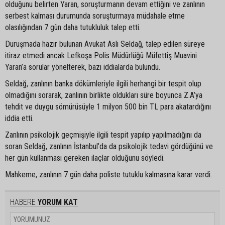
olduğunu belirten Yaran, soruşturmanın devam ettiğini ve zanlının
serbest kalması durumunda soruşturmaya müdahale etme
olasılığından 7 gün daha tutukluluk talep etti.
Duruşmada hazır bulunan Avukat Aslı Seldağ, talep edilen süreye
itiraz etmedi ancak Lefkoşa Polis Müdürlüğü Müfettiş Muavini
Yaran’a sorular yönelterek, bazı iddialarda bulundu.
Seldağ, zanlının banka dökümleriyle ilgili herhangi bir tespit olup
olmadığını sorarak, zanlının birlikte oldukları süre boyunca Z.A’ya
tehdit ve duygu sömürüsüyle 1 milyon 500 bin TL para akatardığını
iddia etti.
Zanlının psikolojik geçmişiyle ilgili tespit yapılıp yapılmadığını da
soran Seldağ, zanlının İstanbul’da da psikolojik tedavi gördüğünü ve
her gün kullanması gereken ilaçlar olduğunu söyledi.
Mahkeme, zanlının 7 gün daha poliste tutuklu kalmasına karar verdi.
HABERE
YORUM KAT