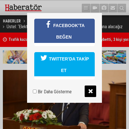
HABERLER
GÜNDEM
FACEBOOK'TA
Üstel: ‘Elektronik Etiket Tüzüğü’yle çarşıyı denetim altına alacağız
BEĞEN
Trafik kazasında 85 yaşındaki Turan Obalı hayatını kaybetti, 3 kişi ya
TWITTER'DA TAKİP
ET
Bir Daha Gösterme