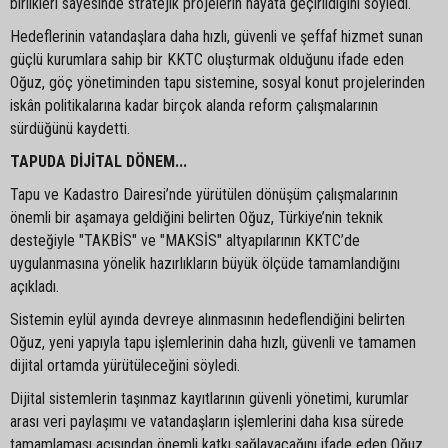
birlikleri sayesinde stratejik projelerin hayata geçirildiğini söyledi.
Hedeflerinin vatandaşlara daha hızlı, güvenli ve şeffaf hizmet sunan
güçlü kurumlara sahip bir KKTC oluşturmak olduğunu ifade eden
Oğuz, göç yönetiminden tapu sistemine, sosyal konut projelerinden
iskân politikalarına kadar birçok alanda reform çalışmalarının
sürdüğünü kaydetti.
TAPUDA DİJİTAL DÖNEM...
Tapu ve Kadastro Dairesi’nde yürütülen dönüşüm çalışmalarının
önemli bir aşamaya geldiğini belirten Oğuz, Türkiye’nin teknik
desteğiyle "TAKBİS" ve "MAKSİS" altyapılarının KKTC’de
uygulanmasına yönelik hazırlıkların büyük ölçüde tamamlandığını
açıkladı.
Sistemin eylül ayında devreye alınmasının hedeflendiğini belirten
Oğuz, yeni yapıyla tapu işlemlerinin daha hızlı, güvenli ve tamamen
dijital ortamda yürütüleceğini söyledi.
Dijital sistemlerin taşınmaz kayıtlarının güvenli yönetimi, kurumlar
arası veri paylaşımı ve vatandaşların işlemlerini daha kısa sürede
tamamlaması açısından önemli katkı sağlayacağını ifade eden Oğuz,