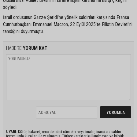
Uluslararası Adalet Divanının İsrail'e ilişkin kararlarına karşı çıktığını
söyledi.
İsrail ordusunun Gazze Şeridi'ne yönelik saldırıları karşısında Fransa
Cumhurbaşkanı Emmanuel Macron, 22 Eylül 2025'te Filistin Devleti'ni
tanıdığını duyurmuştu.
HABERE
YORUM KAT
UYARI:
Küfür, hakaret, rencide edici cümleler veya imalar, inançlara saldırı
içeren, imla kuralları ile yazılmamış, Türkçe karakter kullanılmayan ve büyük