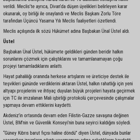
verildi. Meclis’te ayrıca, Divan’da düşen üyelikleri belirleyen karar
okunarak, oy birliği ile onaylandı ve Meclis Başkanı Zorlu Töre
tarafından Üçüncü Yasama Yılı Meclis faaliyetleri özetlendi.
Meclis açılışında ilk sözü Hükümet adına Başbakan Ünal Üstel aldı.
Üstel
Başbakan Ünal Üstel, hükümete geldikleri günden beridir halkın
sorunlarını çözmek için çalıştıklarını ve tamamlanamayan çoğu
projeyi tamamladıklarını anlattı.
Hayat pahalılığı oranında herkese artışlarını ve üreticiye destek ile
teşvikleri gününde verdiklerini aktaran Üstel, halkın rahatlığı için yeni
altyapı projelerini ve ihtiyaç duyulan büyük projeleri hayata geçirmek
için TC ile imzalanan Mali işbirliği protokolü çerçevesinde çalışmalar
yapmaya devam ettiklerini kaydetti.
Akdeniz’in ortasında devam eden Filistin-Gazze savaşına değinen
Üstel, BM’nin ve Güvenlik Konseyi’nin buna seyirci kaldığını söyledi.
“Güney Kıbrıs barut fıçısı haline döndü” diyen Üstel, dünyada bunlar