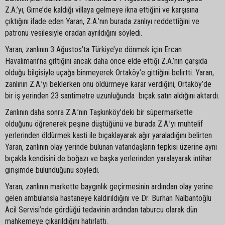
Z.A.’yı, Girne’de kaldığı villaya gelmeye ikna ettiğini ve karşısına
çıktığını ifade eden Yaran, Z.A.’nın burada zanlıyı reddettiğini ve
patronu vesilesiyle oradan ayrıldığını söyledi.
Yaran, zanlının 3 Ağustos’ta Türkiye’ye dönmek için Ercan
Havalimanı’na gittiğini ancak daha önce elde ettiği Z.A.’nın çarşıda
olduğu bilgisiyle uçağa binmeyerek Ortaköy’e gittiğini belirtti. Yaran,
zanlının Z.A.’yı beklerken onu öldürmeye karar verdiğini, Ortaköy’de
bir iş yerinden 23 santimetre uzunluğunda bıçak satın aldığını aktardı.
Zanlının daha sonra Z.A.’nın Taşkınköy’deki bir süpermarkette
olduğunu öğrenerek peşine düştüğünü ve burada Z.A.’yı muhtelif
yerlerinden öldürmek kasti ile bıçaklayarak ağır yaraladığını belirten
Yaran, zanlının olay yerinde bulunan vatandaşların tepkisi üzerine aynı
bıçakla kendisini de boğazı ve başka yerlerinden yaralayarak intihar
girişimde bulunduğunu söyledi.
Yaran, zanlının markette baygınlık geçirmesinin ardından olay yerine
gelen ambulansla hastaneye kaldırıldığını ve Dr. Burhan Nalbantoğlu
Acil Servisi’nde gördüğü tedavinin ardından taburcu olarak dün
mahkemeye çıkarıldığını hatırlattı.