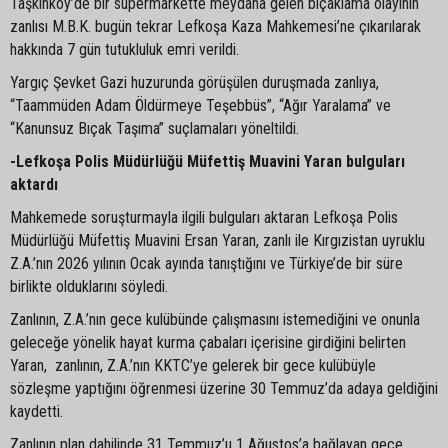
Taşkınköy’de bir süpermarkette meydana gelen bıçaklama olayının
zanlısı M.B.K. bugün tekrar Lefkoşa Kaza Mahkemesi’ne çıkarılarak
hakkında 7 gün tutukluluk emri verildi.
Yargıç Şevket Gazi huzurunda görüşülen duruşmada zanlıya,
“Taammüden Adam Öldürmeye Teşebbüs”, “Ağır Yaralama” ve
“Kanunsuz Bıçak Taşıma” suçlamaları yöneltildi.
-Lefkoşa Polis Müdürlüğü Müfettiş Muavini Yaran bulguları
aktardı
Mahkemede soruşturmayla ilgili bulguları aktaran Lefkoşa Polis
Müdürlüğü Müfettiş Muavini Ersan Yaran, zanlı ile Kırgızistan uyruklu
Z.A.’nın 2026 yılının Ocak ayında tanıştığını ve Türkiye’de bir süre
birlikte olduklarını söyledi.
Zanlının, Z.A.’nın gece kulübünde çalışmasını istemediğini ve onunla
geleceğe yönelik hayat kurma çabaları içerisine girdiğini belirten
Yaran, zanlının, Z.A.’nın KKTC’ye gelerek bir gece kulübüyle
sözleşme yaptığını öğrenmesi üzerine 30 Temmuz’da adaya geldiğini
kaydetti.
Zanlının plan dahilinde 31 Temmuz’u 1 Ağustos’a bağlayan gece