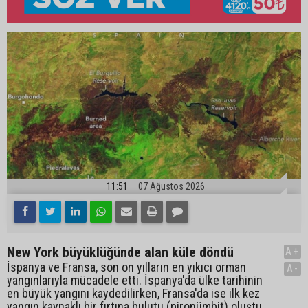
11:51
07 Ağustos 2026
New York büyüklüğünde alan küle döndü
A+
İspanya ve Fransa, son on yılların en yıkıcı orman
A-
yangınlarıyla mücadele etti. İspanya'da ülke tarihinin
en büyük yangını kaydedilirken, Fransa'da ise ilk kez
yangın kaynaklı bir fırtına bulutu (pironümbit) oluştu.