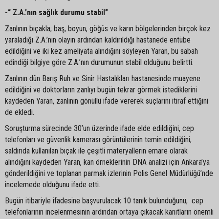
-“ Z.A.’nın sağlık durumu stabil”
Zanlının bıçakla; baş, boyun, göğüs ve karın bölgelerinden birçok kez
yaraladığı Z.A.’nın olayın ardından kaldırıldığı hastanede entübe
edildiğini ve iki kez ameliyata alındığını söyleyen Yaran, bu sabah
edindiği bilgiye göre Z.A.’nın durumunun stabil olduğunu belirtti.
Zanlının dün Barış Ruh ve Sinir Hastalıkları hastanesinde muayene
edildiğini ve doktorların zanlıyı bugün tekrar görmek istediklerini
kaydeden Yaran, zanlının gönüllü ifade vererek suçlarını itiraf ettiğini
de ekledi.
Soruşturma sürecinde 30’un üzerinde ifade elde edildiğini, cep
telefonları ve güvenlik kamerası görüntülerinin temin edildiğini,
saldırıda kullanılan bıçak ile çeşitli materyallerin emare olarak
alındığını kaydeden Yaran, kan örneklerinin DNA analizi için Ankara’ya
gönderildiğini ve toplanan parmak izlerinin Polis Genel Müdürlüğü’nde
incelemede olduğunu ifade etti.
Bugün itibariyle ifadesine başvurulacak 10 tanık bulunduğunu, cep
telefonlarının incelenmesinin ardından ortaya çıkacak kanıtların önemli