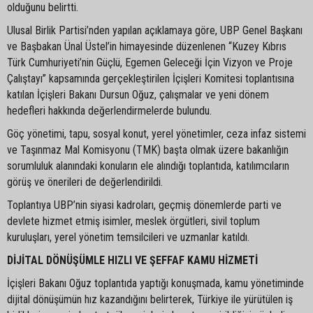
olduğunu belirtti.
Ulusal Birlik Partisi’nden yapılan açıklamaya göre, UBP Genel Başkanı
ve Başbakan Ünal Üstel’in himayesinde düzenlenen “Kuzey Kıbrıs
Türk Cumhuriyeti’nin Güçlü, Egemen Geleceği İçin Vizyon ve Proje
Çalıştayı” kapsamında gerçekleştirilen İçişleri Komitesi toplantısına
katılan İçişleri Bakanı Dursun Oğuz, çalışmalar ve yeni dönem
hedefleri hakkında değerlendirmelerde bulundu.
Göç yönetimi, tapu, sosyal konut, yerel yönetimler, ceza infaz sistemi
ve Taşınmaz Mal Komisyonu (TMK) başta olmak üzere bakanlığın
sorumluluk alanındaki konuların ele alındığı toplantıda, katılımcıların
görüş ve önerileri de değerlendirildi.
Toplantıya UBP’nin siyasi kadroları, geçmiş dönemlerde parti ve
devlete hizmet etmiş isimler, meslek örgütleri, sivil toplum
kuruluşları, yerel yönetim temsilcileri ve uzmanlar katıldı.
DİJİTAL DÖNÜŞÜMLE HIZLI VE ŞEFFAF KAMU HİZMETİ
İçişleri Bakanı Oğuz toplantıda yaptığı konuşmada, kamu yönetiminde
dijital dönüşümün hız kazandığını belirterek, Türkiye ile yürütülen iş