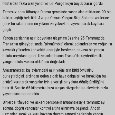
hektardan fazla alan yandı ve Le Porge köyü büyük zarar gördü.
Temmuz sonu itibarıyla Fransa genelinde yanan alan miktarının 90 bin
hektarı aştığı belirtildi. Avrupa Orman Yangını Bilgi Sistemi verilerine
göre bu rakam, son on yılların en yüksek seviyesi olarak kayıtlara
geçti.
Yangın şartlarının aşırı boyutlara ulaşması üzerine 25 Temmuz'da
Fransa'nın güneybatısında "pironümbit" olarak adlandırılan ve yoğun ısı
kaynaklı yükselen konvektif enerjiyle beslenen devasa bir yangın
bulutu meydana geldi. Uzmanlar, bunun Fransa'da kaydedilen ilk
yangın bulutu vakası olduğunu doğruladı.
Araştırmacılar, kış aylarındaki aşırı yağışların bitki örtüsünü
gürleştirdiğini, ardından gelen sıcak hava dalgaları ve kuraklığın bu
örtüyü kurutarak yangınlar için elverişli bir yakıta dönüştürdüğünü
belirtti. Saatte 65 kilometre hıza ulaşan rüzgarlar ise alevlerin hızla
yayılmasına neden oldu.
Binlerce itfaiyeci ve askeri personelin müdahalesiyle temmuz ayı
sonuna doğru yangınlar kontrol altına alınmaya başlandı. Ancak
uzmanlar, sıcak ve kuru havanın devam etmesi nedeniyle yangın