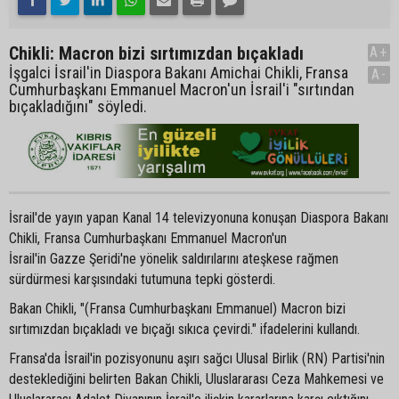
Chikli: Macron bizi sırtımızdan bıçakladı
A+
İşgalci İsrail'in Diaspora Bakanı Amichai Chikli, Fransa
A-
Cumhurbaşkanı Emmanuel Macron'un İsrail'i "sırtından
bıçakladığını" söyledi.
İsrail'de yayın yapan Kanal 14 televizyonuna konuşan Diaspora Bakanı
Chikli, Fransa Cumhurbaşkanı Emmanuel Macron'un
İsrail'in Gazze Şeridi'ne yönelik saldırılarını ateşkese rağmen
sürdürmesi karşısındaki tutumuna tepki gösterdi.
Bakan Chikli, "(Fransa Cumhurbaşkanı Emmanuel) Macron bizi
sırtımızdan bıçakladı ve bıçağı sıkıca çevirdi." ifadelerini kullandı.
Fransa'da İsrail'in pozisyonunu aşırı sağcı Ulusal Birlik (RN) Partisi'nin
desteklediğini belirten Bakan Chikli, Uluslararası Ceza Mahkemesi ve