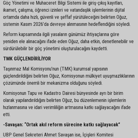
Göç Yönetimi ve Muhaceret Bilgi Sistemi ile giriş-çıkış kayıtları,
ikamet, çalışma, öğrenci izinleri ve vatandaşlık işlemlerinin dijital
ortamda daha hızlı, güvenli ve şeffaf yürütüleceğini belirten Oğuz,
sistemin Kasım 2026’da devreye alınmasının hedeflendiğini söyledi.
Reform kapsamında ilgili yasaların günümüz ihtiyaçlarına göre
yeniden ele alınacağını ifade eden Oğuz, daha etkin, denetlenebilir ve
sürdürülebilir bir göç yönetimi oluşturulacağını kaydetti.
TMK GÜÇLENDİRİLİYOR
Taşınmaz Mal Komisyonu’nun (TMK) kurumsal yapısının
güçlendirildiğini belirten Oğuz, Komisyonun mülkiyet uyuşmazlıklarının
çözümünde önemli bir mekanizma olduğunu söyledi.
Komisyonun Tapu ve Kadastro Dairesi bünyesinde ayrı bir birim
olarak yapılandırıldığını belirten Oğuz, bu düzenlemenin işlemlerin
hızlanmasına ve idari verimliliğin artmasına katkı sağlayacağını ifade
etti.
-Savaşan: “Ortak akıl reform sürecine katkı sağlayacak”
UBP Genel Sekreteri Ahmet Savaşan ise, İçişleri Komitesi