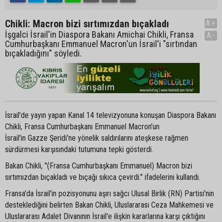
Chikli: Macron bizi sırtımızdan bıçakladı
A+
İşgalci İsrail'in Diaspora Bakanı Amichai Chikli, Fransa
A-
Cumhurbaşkanı Emmanuel Macron'un İsrail'i "sırtından
bıçakladığını" söyledi.
İsrail'de yayın yapan Kanal 14 televizyonuna konuşan Diaspora Bakanı
Chikli, Fransa Cumhurbaşkanı Emmanuel Macron'un
İsrail'in Gazze Şeridi'ne yönelik saldırılarını ateşkese rağmen
sürdürmesi karşısındaki tutumuna tepki gösterdi.
Bakan Chikli, "(Fransa Cumhurbaşkanı Emmanuel) Macron bizi
sırtımızdan bıçakladı ve bıçağı sıkıca çevirdi." ifadelerini kullandı.
Fransa'da İsrail'in pozisyonunu aşırı sağcı Ulusal Birlik (RN) Partisi'nin
desteklediğini belirten Bakan Chikli, Uluslararası Ceza Mahkemesi ve
Uluslararası Adalet Divanının İsrail'e ilişkin kararlarına karşı çıktığını