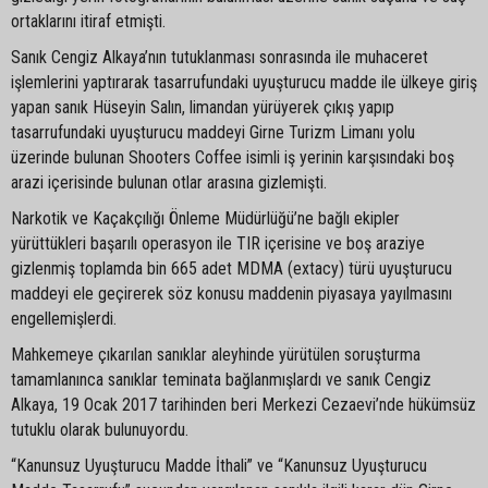
ortaklarını itiraf etmişti.
Sanık Cengiz Alkaya’nın tutuklanması sonrasında ile muhaceret
işlemlerini yaptırarak tasarrufundaki uyuşturucu madde ile ülkeye giriş
yapan sanık Hüseyin Salın, limandan yürüyerek çıkış yapıp
tasarrufundaki uyuşturucu maddeyi Girne Turizm Limanı yolu
üzerinde bulunan Shooters Coffee isimli iş yerinin karşısındaki boş
arazi içerisinde bulunan otlar arasına gizlemişti.
Narkotik ve Kaçakçılığı Önleme Müdürlüğü’ne bağlı ekipler
yürüttükleri başarılı operasyon ile TIR içerisine ve boş araziye
gizlenmiş toplamda bin 665 adet MDMA (extacy) türü uyuşturucu
maddeyi ele geçirerek söz konusu maddenin piyasaya yayılmasını
engellemişlerdi.
Mahkemeye çıkarılan sanıklar aleyhinde yürütülen soruşturma
tamamlanınca sanıklar teminata bağlanmışlardı ve sanık Cengiz
Alkaya, 19 Ocak 2017 tarihinden beri Merkezi Cezaevi’nde hükümsüz
tutuklu olarak bulunuyordu.
“Kanunsuz Uyuşturucu Madde İthali” ve “Kanunsuz Uyuşturucu