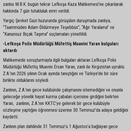
zanlısı M.B.K. bugün tekrar Lefkoşa Kaza Mahkemesi’ne çıkarılarak
hakkında 7 gün tutukluluk emri verildi.
Yargıç Şevket Gazi huzurunda görüşülen duruşmada zanlıya,
“Taammüden Adam Öldürmeye Teşebbüs”, “Ağır Yaralama” ve
“Kanunsuz Bıçak Taşıma” suçlamaları yöneltildi.
-Lefkoşa Polis Müdürlüğü Müfettiş Muavini Yaran bulguları
aktardı
Mahkemede soruşturmayla ilgili bulguları aktaran Lefkoşa Polis
Müdürlüğü Müfettiş Muavini Ersan Yaran, zanlı ile Kırgızistan uyruklu
Z.A.’nın 2026 yılının Ocak ayında tanıştığını ve Türkiye’de bir süre
birlikte olduklarını söyledi.
Zanlının, Z.A.’nın gece kulübünde çalışmasını istemediğini ve onunla
geleceğe yönelik hayat kurma çabaları içerisine girdiğini belirten
Yaran, zanlının, Z.A.’nın KKTC’ye gelerek bir gece kulübüyle
sözleşme yaptığını öğrenmesi üzerine 30 Temmuz’da adaya geldiğini
kaydetti.
Zanlının plan dahilinde 31 Temmuz’u 1 Ağustos’a bağlayan gece