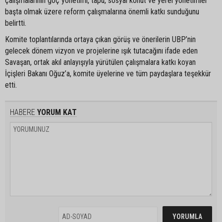
çalışmalarının göç yönetimi, tapu, sosyal konut ve yerel yönetimler
başta olmak üzere reform çalışmalarına önemli katkı sunduğunu
belirtti.
Komite toplantılarında ortaya çıkan görüş ve önerilerin UBP’nin
gelecek dönem vizyon ve projelerine ışık tutacağını ifade eden
Savaşan, ortak akıl anlayışıyla yürütülen çalışmalara katkı koyan
İçişleri Bakanı Oğuz’a, komite üyelerine ve tüm paydaşlara teşekkür
etti.
HABERE
YORUM KAT