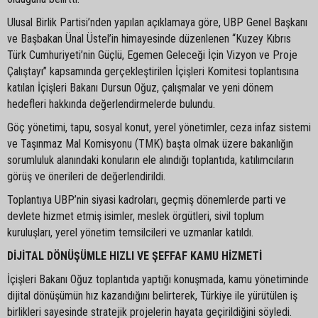
Ulusal Birlik Partisi’nden yapılan açıklamaya göre, UBP Genel Başkanı
ve Başbakan Ünal Üstel’in himayesinde düzenlenen “Kuzey Kıbrıs
Türk Cumhuriyeti’nin Güçlü, Egemen Geleceği İçin Vizyon ve Proje
Çalıştayı” kapsamında gerçekleştirilen İçişleri Komitesi toplantısına
katılan İçişleri Bakanı Dursun Oğuz, çalışmalar ve yeni dönem
hedefleri hakkında değerlendirmelerde bulundu.
Göç yönetimi, tapu, sosyal konut, yerel yönetimler, ceza infaz sistemi
ve Taşınmaz Mal Komisyonu (TMK) başta olmak üzere bakanlığın
sorumluluk alanındaki konuların ele alındığı toplantıda, katılımcıların
görüş ve önerileri de değerlendirildi.
Toplantıya UBP’nin siyasi kadroları, geçmiş dönemlerde parti ve
devlete hizmet etmiş isimler, meslek örgütleri, sivil toplum
kuruluşları, yerel yönetim temsilcileri ve uzmanlar katıldı.
DİJİTAL DÖNÜŞÜMLE HIZLI VE ŞEFFAF KAMU HİZMETİ
İçişleri Bakanı Oğuz toplantıda yaptığı konuşmada, kamu yönetiminde
dijital dönüşümün hız kazandığını belirterek, Türkiye ile yürütülen iş
birlikleri sayesinde stratejik projelerin hayata geçirildiğini söyledi.