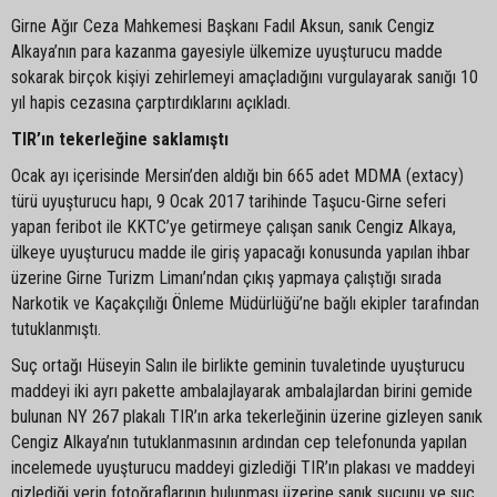
Girne Ağır Ceza Mahkemesi Başkanı Fadıl Aksun, sanık Cengiz
Alkaya’nın para kazanma gayesiyle ülkemize uyuşturucu madde
sokarak birçok kişiyi zehirlemeyi amaçladığını vurgulayarak sanığı 10
yıl hapis cezasına çarptırdıklarını açıkladı.
TIR’ın tekerleğine saklamıştı
Ocak ayı içerisinde Mersin’den aldığı bin 665 adet MDMA (extacy)
türü uyuşturucu hapı, 9 Ocak 2017 tarihinde Taşucu-Girne seferi
yapan feribot ile KKTC’ye getirmeye çalışan sanık Cengiz Alkaya,
ülkeye uyuşturucu madde ile giriş yapacağı konusunda yapılan ihbar
üzerine Girne Turizm Limanı’ndan çıkış yapmaya çalıştığı sırada
Narkotik ve Kaçakçılığı Önleme Müdürlüğü’ne bağlı ekipler tarafından
tutuklanmıştı.
Suç ortağı Hüseyin Salın ile birlikte geminin tuvaletinde uyuşturucu
maddeyi iki ayrı pakette ambalajlayarak ambalajlardan birini gemide
bulunan NY 267 plakalı TIR’ın arka tekerleğinin üzerine gizleyen sanık
Cengiz Alkaya’nın tutuklanmasının ardından cep telefonunda yapılan
incelemede uyuşturucu maddeyi gizlediği TIR’ın plakası ve maddeyi
gizlediği yerin fotoğraflarının bulunması üzerine sanık suçunu ve suç