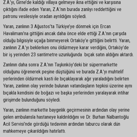
Z.A.’yı, Girne’de kaldığı villaya gelmeye ikna ettiğini ve karşısına
çıktığını ifade eden Yaran, Z.A.’nın burada zanlıyı reddettiğini ve
patronu vesilesiyle oradan ayrıldığını söyledi.
Yaran, zanlının 3 Ağustos’ta Türkiye’ye dönmek için Ercan
Havalimanı’na gittiğini ancak daha önce elde ettiği Z.A.’nın çarşıda
olduğu bilgisiyle uçağa binmeyerek Ortaköy’e gittiğini belirtti. Yaran,
zanlının Z.A.’yı beklerken onu öldürmeye karar verdiğini, Ortaköy’de
bir iş yerinden 23 santimetre uzunluğunda bıçak satın aldığını aktardı.
Zanlının daha sonra Z.A.’nın Taşkınköy’deki bir süpermarkette
olduğunu öğrenerek peşine düştüğünü ve burada Z.A.’yı muhtelif
yerlerinden öldürmek kasti ile bıçaklayarak ağır yaraladığını belirten
Yaran, zanlının olay yerinde bulunan vatandaşların tepkisi üzerine aynı
bıçakla kendisini de boğazı ve başka yerlerinden yaralayarak intihar
girişimde bulunduğunu söyledi.
Yaran, zanlının markette baygınlık geçirmesinin ardından olay yerine
gelen ambulansla hastaneye kaldırıldığını ve Dr. Burhan Nalbantoğlu
Acil Servisi’nde gördüğü tedavinin ardından taburcu olarak dün
mahkemeye çıkarıldığını hatırlattı.