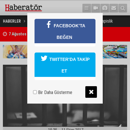
Uyuşturucu ticaretine 10 yıl hapislik
HABERLER
GÜNDEM
FACEBOOK'TA
7 Ağustos 2026 Döviz Kurları
BEĞEN
TWITTER'DA TAKİP
ET
Bir Daha Gösterme
15:35
11 Ekim 2017