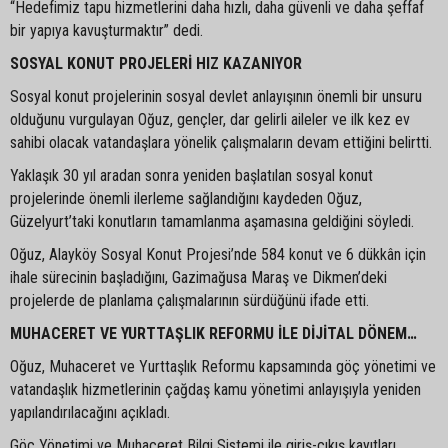
“Hedefimiz tapu hizmetlerini daha hızlı, daha güvenli ve daha şeffaf
bir yapıya kavuşturmaktır” dedi.
SOSYAL KONUT PROJELERİ HIZ KAZANIYOR
Sosyal konut projelerinin sosyal devlet anlayışının önemli bir unsuru
olduğunu vurgulayan Oğuz, gençler, dar gelirli aileler ve ilk kez ev
sahibi olacak vatandaşlara yönelik çalışmaların devam ettiğini belirtti.
Yaklaşık 30 yıl aradan sonra yeniden başlatılan sosyal konut
projelerinde önemli ilerleme sağlandığını kaydeden Oğuz,
Güzelyurt’taki konutların tamamlanma aşamasına geldiğini söyledi.
Oğuz, Alayköy Sosyal Konut Projesi’nde 584 konut ve 6 dükkân için
ihale sürecinin başladığını, Gazimağusa Maraş ve Dikmen’deki
projelerde de planlama çalışmalarının sürdüğünü ifade etti.
MUHACERET VE YURTTAŞLIK REFORMU İLE DİJİTAL DÖNEM…
Oğuz, Muhaceret ve Yurttaşlık Reformu kapsamında göç yönetimi ve
vatandaşlık hizmetlerinin çağdaş kamu yönetimi anlayışıyla yeniden
yapılandırılacağını açıkladı.
Göç Yönetimi ve Muhaceret Bilgi Sistemi ile giriş-çıkış kayıtları,