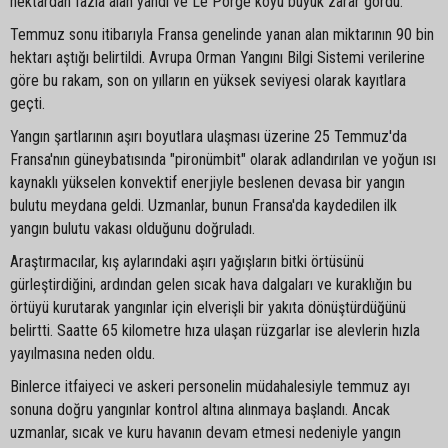
hektardan fazla alan yandı ve Le Porge köyü büyük zarar gördü.
Temmuz sonu itibarıyla Fransa genelinde yanan alan miktarının 90 bin
hektarı aştığı belirtildi. Avrupa Orman Yangını Bilgi Sistemi verilerine
göre bu rakam, son on yılların en yüksek seviyesi olarak kayıtlara
geçti.
Yangın şartlarının aşırı boyutlara ulaşması üzerine 25 Temmuz'da
Fransa'nın güneybatısında "pironümbit" olarak adlandırılan ve yoğun ısı
kaynaklı yükselen konvektif enerjiyle beslenen devasa bir yangın
bulutu meydana geldi. Uzmanlar, bunun Fransa'da kaydedilen ilk
yangın bulutu vakası olduğunu doğruladı.
Araştırmacılar, kış aylarındaki aşırı yağışların bitki örtüsünü
gürleştirdiğini, ardından gelen sıcak hava dalgaları ve kuraklığın bu
örtüyü kurutarak yangınlar için elverişli bir yakıta dönüştürdüğünü
belirtti. Saatte 65 kilometre hıza ulaşan rüzgarlar ise alevlerin hızla
yayılmasına neden oldu.
Binlerce itfaiyeci ve askeri personelin müdahalesiyle temmuz ayı
sonuna doğru yangınlar kontrol altına alınmaya başlandı. Ancak
uzmanlar, sıcak ve kuru havanın devam etmesi nedeniyle yangın