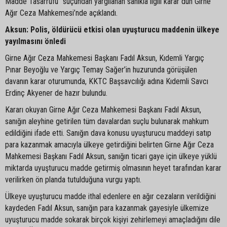
Madde Tasarrufu” suçundan yargılanan sanıkla ilgili karar dün Girne
Ağır Ceza Mahkemesi’nde açıklandı.
Aksun: Polis, öldürücü etkisi olan uyuşturucu
maddenin ülkeye
yayılmasını önledi
Girne Ağır Ceza Mahkemesi Başkanı Fadıl Aksun, Kıdemli Yargıç
Pınar Beyoğlu ve Yargıç Temay Sağer’in huzurunda görüşülen
davanın karar oturumunda, KKTC Başsavcılığı adına Kıdemli Savcı
Erdinç Akyener de hazır bulundu.
Kararı okuyan Girne Ağır Ceza Mahkemesi Başkanı Fadıl Aksun,
sanığın aleyhine getirilen tüm davalardan suçlu bulunarak mahkum
edildiğini ifade etti. Sanığın dava konusu uyuşturucu maddeyi satıp
para kazanmak amacıyla ülkeye getirdiğini belirten Girne Ağır Ceza
Mahkemesi Başkanı Fadıl Aksun, sanığın ticari gaye için ülkeye yüklü
miktarda uyuşturucu madde getirmiş olmasının heyet tarafından karar
verilirken ön planda tutulduğuna vurgu yaptı.
Ülkeye uyuşturucu madde ithal edenlere en ağır cezaların verildiğini
kaydeden Fadıl Aksun, sanığın para kazanmak gayesiyle ülkemize
uyuşturucu madde sokarak birçok kişiyi zehirlemeyi amaçladığını dile