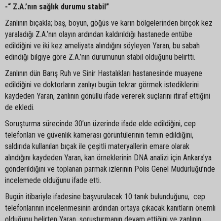
-“ Z.A.’nın sağlık durumu stabil”
Zanlının bıçakla; baş, boyun, göğüs ve karın bölgelerinden birçok kez
yaraladığı Z.A.’nın olayın ardından kaldırıldığı hastanede entübe
edildiğini ve iki kez ameliyata alındığını söyleyen Yaran, bu sabah
edindiği bilgiye göre Z.A.’nın durumunun stabil olduğunu belirtti.
Zanlının dün Barış Ruh ve Sinir Hastalıkları hastanesinde muayene
edildiğini ve doktorların zanlıyı bugün tekrar görmek istediklerini
kaydeden Yaran, zanlının gönüllü ifade vererek suçlarını itiraf ettiğini
de ekledi.
Soruşturma sürecinde 30’un üzerinde ifade elde edildiğini, cep
telefonları ve güvenlik kamerası görüntülerinin temin edildiğini,
saldırıda kullanılan bıçak ile çeşitli materyallerin emare olarak
alındığını kaydeden Yaran, kan örneklerinin DNA analizi için Ankara’ya
gönderildiğini ve toplanan parmak izlerinin Polis Genel Müdürlüğü’nde
incelemede olduğunu ifade etti.
Bugün itibariyle ifadesine başvurulacak 10 tanık bulunduğunu, cep
telefonlarının incelenmesinin ardından ortaya çıkacak kanıtların önemli
olduğunu belirten Yaran, soruşturmanın devam ettiğini ve zanlının