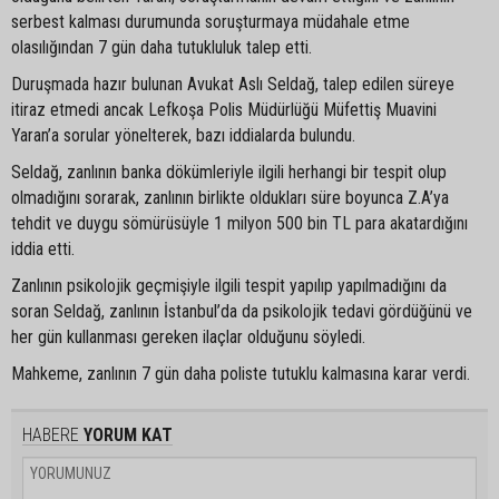
serbest kalması durumunda soruşturmaya müdahale etme
olasılığından 7 gün daha tutukluluk talep etti.
Duruşmada hazır bulunan Avukat Aslı Seldağ, talep edilen süreye
itiraz etmedi ancak Lefkoşa Polis Müdürlüğü Müfettiş Muavini
Yaran’a sorular yönelterek, bazı iddialarda bulundu.
Seldağ, zanlının banka dökümleriyle ilgili herhangi bir tespit olup
olmadığını sorarak, zanlının birlikte oldukları süre boyunca Z.A’ya
tehdit ve duygu sömürüsüyle 1 milyon 500 bin TL para akatardığını
iddia etti.
Zanlının psikolojik geçmişiyle ilgili tespit yapılıp yapılmadığını da
soran Seldağ, zanlının İstanbul’da da psikolojik tedavi gördüğünü ve
her gün kullanması gereken ilaçlar olduğunu söyledi.
Mahkeme, zanlının 7 gün daha poliste tutuklu kalmasına karar verdi.
HABERE
YORUM KAT