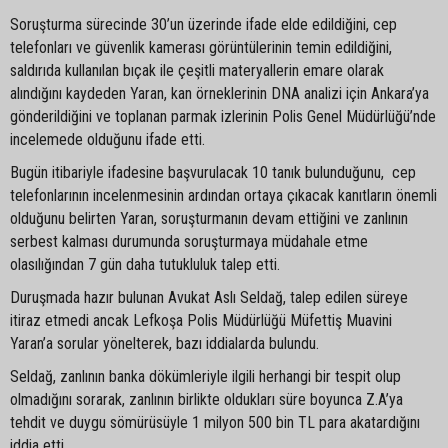
Soruşturma sürecinde 30’un üzerinde ifade elde edildiğini, cep
telefonları ve güvenlik kamerası görüntülerinin temin edildiğini,
saldırıda kullanılan bıçak ile çeşitli materyallerin emare olarak
alındığını kaydeden Yaran, kan örneklerinin DNA analizi için Ankara’ya
gönderildiğini ve toplanan parmak izlerinin Polis Genel Müdürlüğü’nde
incelemede olduğunu ifade etti.
Bugün itibariyle ifadesine başvurulacak 10 tanık bulunduğunu, cep
telefonlarının incelenmesinin ardından ortaya çıkacak kanıtların önemli
olduğunu belirten Yaran, soruşturmanın devam ettiğini ve zanlının
serbest kalması durumunda soruşturmaya müdahale etme
olasılığından 7 gün daha tutukluluk talep etti.
Duruşmada hazır bulunan Avukat Aslı Seldağ, talep edilen süreye
itiraz etmedi ancak Lefkoşa Polis Müdürlüğü Müfettiş Muavini
Yaran’a sorular yönelterek, bazı iddialarda bulundu.
Seldağ, zanlının banka dökümleriyle ilgili herhangi bir tespit olup
olmadığını sorarak, zanlının birlikte oldukları süre boyunca Z.A’ya
tehdit ve duygu sömürüsüyle 1 milyon 500 bin TL para akatardığını
iddia etti.