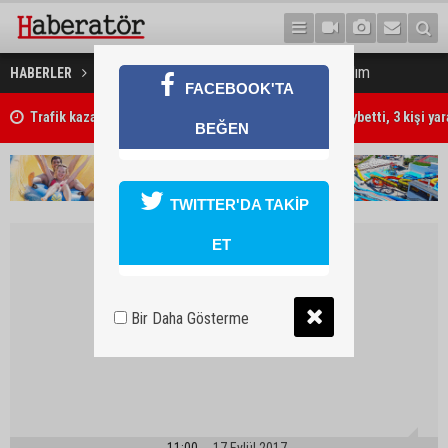
WHO’dan Libya'ya acil tıbbi yardım
HABERLER
DÜNYA
FACEBOOK'TA
Trafik kazasında 85 yaşındaki Turan Obalı hayatını kaybetti, 3 kişi ya
BEĞEN
TWITTER'DA TAKİP
ET
Bir Daha Gösterme
11:00
17 Eylül 2017