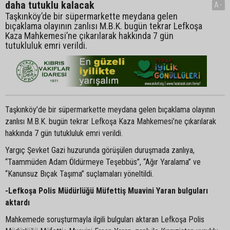
daha tutuklu kalacak
A-
Taşkınköy’de bir süpermarkette meydana gelen
bıçaklama olayının zanlısı M.B.K. bugün tekrar Lefkoşa
Kaza Mahkemesi’ne çıkarılarak hakkında 7 gün
tutukluluk emri verildi.
Taşkınköy’de bir süpermarkette meydana gelen bıçaklama olayının
zanlısı M.B.K. bugün tekrar Lefkoşa Kaza Mahkemesi’ne çıkarılarak
hakkında 7 gün tutukluluk emri verildi.
Yargıç Şevket Gazi huzurunda görüşülen duruşmada zanlıya,
“Taammüden Adam Öldürmeye Teşebbüs”, “Ağır Yaralama” ve
“Kanunsuz Bıçak Taşıma” suçlamaları yöneltildi.
-Lefkoşa Polis Müdürlüğü Müfettiş Muavini Yaran bulguları
aktardı
Mahkemede soruşturmayla ilgili bulguları aktaran Lefkoşa Polis