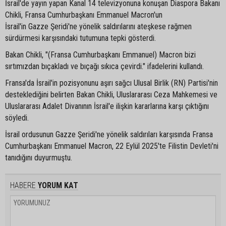
İsrail'de yayın yapan Kanal 14 televizyonuna konuşan Diaspora Bakanı
Chikli, Fransa Cumhurbaşkanı Emmanuel Macron'un
İsrail'in Gazze Şeridi'ne yönelik saldırılarını ateşkese rağmen
sürdürmesi karşısındaki tutumuna tepki gösterdi.
Bakan Chikli, "(Fransa Cumhurbaşkanı Emmanuel) Macron bizi
sırtımızdan bıçakladı ve bıçağı sıkıca çevirdi." ifadelerini kullandı.
Fransa'da İsrail'in pozisyonunu aşırı sağcı Ulusal Birlik (RN) Partisi'nin
desteklediğini belirten Bakan Chikli, Uluslararası Ceza Mahkemesi ve
Uluslararası Adalet Divanının İsrail'e ilişkin kararlarına karşı çıktığını
söyledi.
İsrail ordusunun Gazze Şeridi'ne yönelik saldırıları karşısında Fransa
Cumhurbaşkanı Emmanuel Macron, 22 Eylül 2025'te Filistin Devleti'ni
tanıdığını duyurmuştu.
HABERE
YORUM KAT