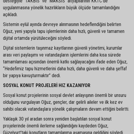
desteğiyle "TAKBİS" ve "MAKSİS" altyapılarının KKTC’de
uygulanmasına yönelik hazırlıkların büyük ölçüde tamamlandığını
açıkladı.
Sistemin eylül ayında devreye alınmasının hedeflendiğini belirten
Oğuz, yeni yapıyla tapu işlemlerinin daha hızlı, güvenli ve tamamen
dijital ortamda yürütüleceğini söyledi.
Dijital sistemlerin taşınmaz kayıtlarının güvenli yönetimi, kurumlar
arası veri paylaşımı ve vatandaşların işlemlerini daha kısa sürede
tamamlaması açısından önemli katkı sağlayacağını ifade eden Oğuz,
“Hedefimiz tapu hizmetlerini daha hızlı, daha güvenli ve daha şeffaf
bir yapıya kavuşturmaktır” dedi.
SOSYAL KONUT PROJELERİ HIZ KAZANIYOR
Sosyal konut projelerinin sosyal devlet anlayışının önemli bir unsuru
olduğunu vurgulayan Oğuz, gençler, dar gelirli aileler ve ilk kez ev
sahibi olacak vatandaşlara yönelik çalışmaların devam ettiğini belirtti.
Yaklaşık 30 yıl aradan sonra yeniden başlatılan sosyal konut
projelerinde önemli ilerleme sağlandığını kaydeden Oğuz,
Güzelyurt’taki konutların tamamlanma aşamasına geldiğini söyledi.