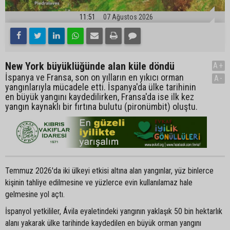
11:51
07 Ağustos 2026
New York büyüklüğünde alan küle döndü
A+
İspanya ve Fransa, son on yılların en yıkıcı orman
A-
yangınlarıyla mücadele etti. İspanya'da ülke tarihinin
en büyük yangını kaydedilirken, Fransa'da ise ilk kez
yangın kaynaklı bir fırtına bulutu (pironümbit) oluştu.
Temmuz 2026'da iki ülkeyi etkisi altına alan yangınlar, yüz binlerce
kişinin tahliye edilmesine ve yüzlerce evin kullanılamaz hale
gelmesine yol açtı.
İspanyol yetkililer, Ávila eyaletindeki yangının yaklaşık 50 bin hektarlık
alanı yakarak ülke tarihinde kaydedilen en büyük orman yangını