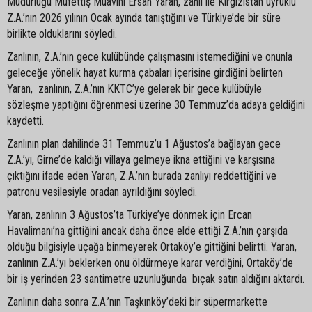
Müdürlüğü Müfettiş Muavini Ersan Yaran, zanlı ile Kırgızistan uyruklu
Z.A.’nın 2026 yılının Ocak ayında tanıştığını ve Türkiye’de bir süre
birlikte olduklarını söyledi.
Zanlının, Z.A.’nın gece kulübünde çalışmasını istemediğini ve onunla
geleceğe yönelik hayat kurma çabaları içerisine girdiğini belirten
Yaran, zanlının, Z.A.’nın KKTC’ye gelerek bir gece kulübüyle
sözleşme yaptığını öğrenmesi üzerine 30 Temmuz’da adaya geldiğini
kaydetti.
Zanlının plan dahilinde 31 Temmuz’u 1 Ağustos’a bağlayan gece
Z.A.’yı, Girne’de kaldığı villaya gelmeye ikna ettiğini ve karşısına
çıktığını ifade eden Yaran, Z.A.’nın burada zanlıyı reddettiğini ve
patronu vesilesiyle oradan ayrıldığını söyledi.
Yaran, zanlının 3 Ağustos’ta Türkiye’ye dönmek için Ercan
Havalimanı’na gittiğini ancak daha önce elde ettiği Z.A.’nın çarşıda
olduğu bilgisiyle uçağa binmeyerek Ortaköy’e gittiğini belirtti. Yaran,
zanlının Z.A.’yı beklerken onu öldürmeye karar verdiğini, Ortaköy’de
bir iş yerinden 23 santimetre uzunluğunda bıçak satın aldığını aktardı.
Zanlının daha sonra Z.A.’nın Taşkınköy’deki bir süpermarkette