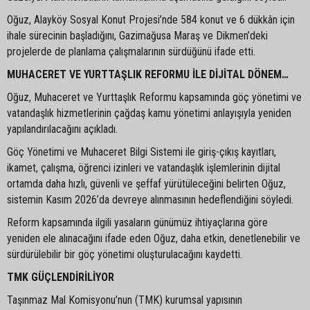
Oğuz, Alayköy Sosyal Konut Projesi’nde 584 konut ve 6 dükkân için
ihale sürecinin başladığını, Gazimağusa Maraş ve Dikmen’deki
projelerde de planlama çalışmalarının sürdüğünü ifade etti.
MUHACERET VE YURTTAŞLIK REFORMU İLE DİJİTAL DÖNEM…
Oğuz, Muhaceret ve Yurttaşlık Reformu kapsamında göç yönetimi ve
vatandaşlık hizmetlerinin çağdaş kamu yönetimi anlayışıyla yeniden
yapılandırılacağını açıkladı.
Göç Yönetimi ve Muhaceret Bilgi Sistemi ile giriş-çıkış kayıtları,
ikamet, çalışma, öğrenci izinleri ve vatandaşlık işlemlerinin dijital
ortamda daha hızlı, güvenli ve şeffaf yürütüleceğini belirten Oğuz,
sistemin Kasım 2026’da devreye alınmasının hedeflendiğini söyledi.
Reform kapsamında ilgili yasaların günümüz ihtiyaçlarına göre
yeniden ele alınacağını ifade eden Oğuz, daha etkin, denetlenebilir ve
sürdürülebilir bir göç yönetimi oluşturulacağını kaydetti.
TMK GÜÇLENDİRİLİYOR
Taşınmaz Mal Komisyonu’nun (TMK) kurumsal yapısının