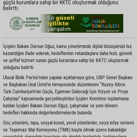
güçlü kurumlara sahip bir KKTC oluşturmak olduğunu
belirtti.
İçişleri Bakanı Dursun Oğuz, kamu yönetiminde dijital dönüşümün hız
kazandığını ifade ederek, hedeflerinin vatandaşlara daha hızlı, güvenli
ve şeffaf hizmet sunan güçlü kurumlara sahip bir KKTC oluşturmak
olduğunu belirtti.
Ulusal Birlik Partisi’nden yapılan açıklamaya göre, UBP Genel Başkanı
ve Başbakan Ünal Üstel’in himayesinde düzenlenen “Kuzey Kıbrıs
Türk Cumhuriyeti’nin Güçlü, Egemen Geleceği İçin Vizyon ve Proje
Çalıştayı” kapsamında gerçekleştirilen İçişleri Komitesi toplantısına
katılan İçişleri Bakanı Dursun Oğuz, çalışmalar ve yeni dönem
hedefleri hakkında değerlendirmelerde bulundu.
Göç yönetimi, tapu, sosyal konut, yerel yönetimler, ceza infaz sistemi
ve Taşınmaz Mal Komisyonu (TMK) başta olmak üzere bakanlığın
sorumluluk alanındaki konuların ele alındığı toplantıda, katılımcıların