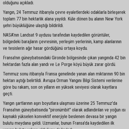
olduğunu açıkladı.
Yangın, 24 Temmuz itibarıyla çevre eyaletlerdeki odaklarla birleşerek
toplam 77 bin hektarlık alana yayıldı. Küle dönen bu alanın New York
şehri büyüklüğüne ulaştığı bildirildi.
NASA'nın Landsat 9 uydusu tarafından kaydedilen görüntüler,
bölgedeki barajların çevresinin, yerleşim yerlerinin, kamp alanlarının
ve tesislerin ağır hasar gördüğünü ortaya koydu.
Fransa'nın güneybatısındaki Gironde bölgesinde çıkan yangında 42 bin
hektardan fazla alan yandı ve Le Porge köyü büyük zarar gördü.
Temmuz sonu itibarıyla Fransa genelinde yanan alan miktarının 90 bin
hektarı aştığı belirtildi. Avrupa Orman Yangını Bilgi Sistemi verilerine
göre bu rakam, son on yılların en yüksek seviyesi olarak kayıtlara
geçti.
Yangın şartlarının aşırı boyutlara ulaşması üzerine 25 Temmuz'da
Fransa'nın güneybatısında "pironümbit" olarak adlandırılan ve yoğun ısı
kaynaklı yükselen konvektif enerjiyle beslenen devasa bir yangın
bulutu meydana geldi. Uzmanlar, bunun Fransa'da kaydedilen ilk