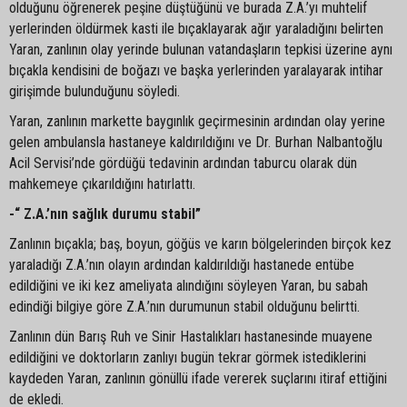
olduğunu öğrenerek peşine düştüğünü ve burada Z.A.’yı muhtelif
yerlerinden öldürmek kasti ile bıçaklayarak ağır yaraladığını belirten
Yaran, zanlının olay yerinde bulunan vatandaşların tepkisi üzerine aynı
bıçakla kendisini de boğazı ve başka yerlerinden yaralayarak intihar
girişimde bulunduğunu söyledi.
Yaran, zanlının markette baygınlık geçirmesinin ardından olay yerine
gelen ambulansla hastaneye kaldırıldığını ve Dr. Burhan Nalbantoğlu
Acil Servisi’nde gördüğü tedavinin ardından taburcu olarak dün
mahkemeye çıkarıldığını hatırlattı.
-“ Z.A.’nın sağlık durumu stabil”
Zanlının bıçakla; baş, boyun, göğüs ve karın bölgelerinden birçok kez
yaraladığı Z.A.’nın olayın ardından kaldırıldığı hastanede entübe
edildiğini ve iki kez ameliyata alındığını söyleyen Yaran, bu sabah
edindiği bilgiye göre Z.A.’nın durumunun stabil olduğunu belirtti.
Zanlının dün Barış Ruh ve Sinir Hastalıkları hastanesinde muayene
edildiğini ve doktorların zanlıyı bugün tekrar görmek istediklerini
kaydeden Yaran, zanlının gönüllü ifade vererek suçlarını itiraf ettiğini
de ekledi.