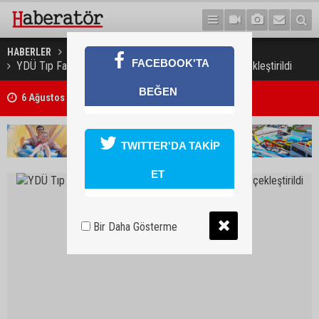
HABERLER
EĞİTİM
FACEBOOK'TA
YDÜ Tıp Fakültesi Beyaz Gömlek Giyme Töreni gerçekleştirildi
BEĞEN
6 Ağustos 2026 Döviz Kurları
TWITTER'DA TAKİP
ET
Bir Daha Gösterme