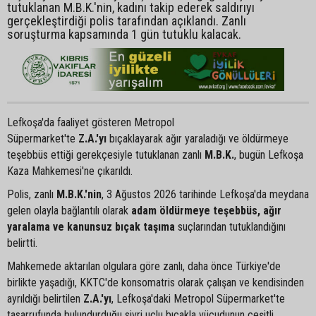
tutuklanan M.B.K.'nin, kadını takip ederek saldırıyı
gerçekleştirdiği polis tarafından açıklandı. Zanlı
soruşturma kapsamında 1 gün tutuklu kalacak.
Lefkoşa'da faaliyet gösteren Metropol
Süpermarket'te
Z.A.'yı
bıçaklayarak ağır yaraladığı ve öldürmeye
teşebbüs ettiği gerekçesiyle tutuklanan zanlı
M.B.K.
, bugün Lefkoşa
Kaza Mahkemesi'ne çıkarıldı.
Polis, zanlı
M.B.K.'nin
, 3 Ağustos 2026 tarihinde Lefkoşa'da meydana
gelen olayla bağlantılı olarak
adam öldürmeye teşebbüs, ağır
yaralama ve kanunsuz bıçak taşıma
suçlarından tutuklandığını
belirtti.
Mahkemede aktarılan olgulara göre zanlı, daha önce Türkiye'de
birlikte yaşadığı, KKTC'de konsomatris olarak çalışan ve kendisinden
ayrıldığı belirtilen
Z.A.'yı
, Lefkoşa'daki Metropol Süpermarket'te
tasarrufunda bulundurduğu sivri uçlu bıçakla vücudunun çeşitli