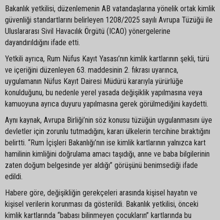
Bakanlık yetkilisi, düzenlemenin AB vatandaşlarına yönelik ortak kimlik
güvenliği standartlarını belirleyen 1208/2025 sayılı Avrupa Tüzüğü ile
Uluslararası Sivil Havacılık Örgütü (ICAO) yönergelerine
dayandırıldığını ifade etti.
Yetkili ayrıca, Rum Nüfus Kayıt Yasası’nın kimlik kartlarının şekli, türü
ve içeriğini düzenleyen 63. maddesinin 2. fıkrası uyarınca,
uygulamanın Nüfus Kayıt Dairesi Müdürü kararıyla yürürlüğe
konulduğunu, bu nedenle yerel yasada değişiklik yapılmasına veya
kamuoyuna ayrıca duyuru yapılmasına gerek görülmediğini kaydetti.
Aynı kaynak, Avrupa Birliği’nin söz konusu tüzüğün uygulanmasını üye
devletler için zorunlu tutmadığını, kararı ülkelerin tercihine bıraktığını
belirtti. “Rum İçişleri Bakanlığı’nın ise kimlik kartlarının yalnızca kart
hamilinin kimliğini doğrulama amacı taşıdığı, anne ve baba bilgilerinin
zaten doğum belgesinde yer aldığı” görüşünü benimsediği ifade
edildi.
Habere göre, değişikliğin gerekçeleri arasında kişisel hayatın ve
kişisel verilerin korunması da gösterildi. Bakanlık yetkilisi, önceki
kimlik kartlarında “babası bilinmeyen çocukların” kartlarında bu