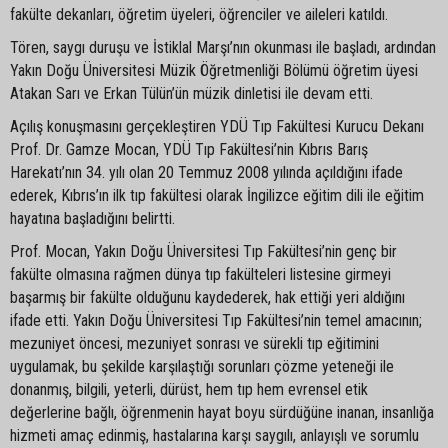
fakülte dekanları, öğretim üyeleri, öğrenciler ve aileleri katıldı.
Tören, saygı duruşu ve İstiklal Marşı’nın okunması ile başladı, ardından
Yakın Doğu Üniversitesi Müzik Öğretmenliği Bölümü öğretim üyesi
Atakan Sarı ve Erkan Tülün’ün müzik dinletisi ile devam etti.
Açılış konuşmasını gerçekleştiren YDÜ Tıp Fakültesi Kurucu Dekanı
Prof. Dr. Gamze Mocan, YDÜ Tıp Fakültesi’nin Kıbrıs Barış
Harekatı’nın 34. yılı olan 20 Temmuz 2008 yılında açıldığını ifade
ederek, Kıbrıs’ın ilk tıp fakültesi olarak İngilizce eğitim dili ile eğitim
hayatına başladığını belirtti.
Prof. Mocan, Yakın Doğu Üniversitesi Tıp Fakültesi’nin genç bir
fakülte olmasına rağmen dünya tıp fakülteleri listesine girmeyi
başarmış bir fakülte olduğunu kaydederek, hak ettiği yeri aldığını
ifade etti. Yakın Doğu Üniversitesi Tıp Fakültesi’nin temel amacının;
mezuniyet öncesi, mezuniyet sonrası ve sürekli tıp eğitimini
uygulamak, bu şekilde karşılaştığı sorunları çözme yeteneği ile
donanmış, bilgili, yeterli, dürüst, hem tıp hem evrensel etik
değerlerine bağlı, öğrenmenin hayat boyu sürdüğüne inanan, insanlığa
hizmeti amaç edinmiş, hastalarına karşı saygılı, anlayışlı ve sorumlu