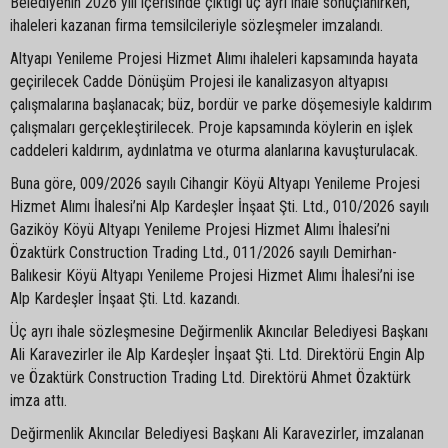
Belediyenin 2026 yılı içerisinde çıktığı üç ayrı ihale sonuçlanırken,
ihaleleri kazanan firma temsilcileriyle sözleşmeler imzalandı.
Altyapı Yenileme Projesi Hizmet Alımı ihaleleri kapsamında hayata
geçirilecek Cadde Dönüşüm Projesi ile kanalizasyon altyapısı
çalışmalarına başlanacak; büz, bordür ve parke döşemesiyle kaldırım
çalışmaları gerçekleştirilecek. Proje kapsamında köylerin en işlek
caddeleri kaldırım, aydınlatma ve oturma alanlarına kavuşturulacak.
Buna göre, 009/2026 sayılı Cihangir Köyü Altyapı Yenileme Projesi
Hizmet Alımı İhalesi’ni Alp Kardeşler İnşaat Şti. Ltd., 010/2026 sayılı
Gaziköy Köyü Altyapı Yenileme Projesi Hizmet Alımı İhalesi’ni
Özaktürk Construction Trading Ltd., 011/2026 sayılı Demirhan-
Balıkesir Köyü Altyapı Yenileme Projesi Hizmet Alımı İhalesi’ni ise
Alp Kardeşler İnşaat Şti. Ltd. kazandı.
Üç ayrı ihale sözleşmesine Değirmenlik Akıncılar Belediyesi Başkanı
Ali Karavezirler ile Alp Kardeşler İnşaat Şti. Ltd. Direktörü Engin Alp
ve Özaktürk Construction Trading Ltd. Direktörü Ahmet Özaktürk
imza attı.
Değirmenlik Akıncılar Belediyesi Başkanı Ali Karavezirler, imzalanan