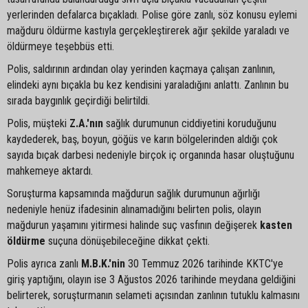
yerlerinden defalarca bıçakladı. Polise göre zanlı, söz konusu eylemi
mağduru öldürme kastıyla gerçekleştirerek ağır şekilde yaraladı ve
öldürmeye teşebbüs etti.
Polis, saldırının ardından olay yerinden kaçmaya çalışan zanlının,
elindeki aynı bıçakla bu kez kendisini yaraladığını anlattı. Zanlının bu
sırada baygınlık geçirdiği belirtildi.
Polis, müşteki
Z.A.'nın
sağlık durumunun ciddiyetini koruduğunu
kaydederek, baş, boyun, göğüs ve karın bölgelerinden aldığı çok
sayıda bıçak darbesi nedeniyle birçok iç organında hasar oluştuğunu
mahkemeye aktardı.
Soruşturma kapsamında mağdurun sağlık durumunun ağırlığı
nedeniyle henüz ifadesinin alınamadığını belirten polis, olayın
mağdurun yaşamını yitirmesi halinde suç vasfının değişerek
kasten
öldürme
suçuna dönüşebileceğine dikkat çekti.
Polis ayrıca zanlı
M.B.K.'nin
30 Temmuz 2026 tarihinde KKTC'ye
giriş yaptığını, olayın ise 3 Ağustos 2026 tarihinde meydana geldiğini
belirterek, soruşturmanın selameti açısından zanlının tutuklu kalmasını