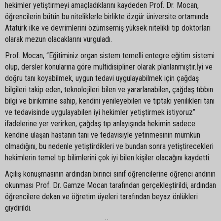
hekimler yetiştirmeyi amaçladıklarını kaydeden Prof. Dr. Mocan,
öğrencilerin bütün bu niteliklerle birlikte özgür üniversite ortamında
Atatürk ilke ve devrimlerini özümsemiş yüksek nitelikli tıp doktorları
olarak mezun olacaklarını vurguladı.
Prof. Mocan, “Eğitiminiz organ sistem temelli entegre eğitim sistemi
olup, dersler konularına göre multidisipliner olarak planlanmıştır.İyi ve
doğru tanı koyabilmek, uygun tedavi uygulayabilmek için çağdaş
bilgileri takip eden, teknolojileri bilen ve yararlanabilen, çağdaş tıbbın
bilgi ve birikimine sahip, kendini yenileyebilen ve tıptaki yenilikleri tanı
ve tedavisinde uygulayabilen iyi hekimler yetiştirmek istiyoruz”
ifadelerine yer verirken, çağdaş tıp anlayışında hekimin sadece
kendine ulaşan hastanın tanı ve tedavisiyle yetinmesinin mümkün
olmadığını, bu nedenle yetiştirdikleri ve bundan sonra yetiştirecekleri
hekimlerin temel tıp bilimlerini çok iyi bilen kişiler olacağını kaydetti.
Açılış konuşmasının ardından birinci sınıf öğrencilerine öğrenci andının
okunması Prof. Dr. Gamze Mocan tarafından gerçekleştirildi, ardından
öğrencilere dekan ve öğretim üyeleri tarafından beyaz önlükleri
giydirildi.