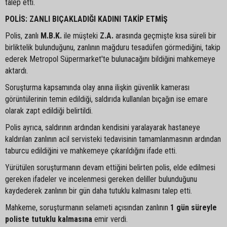
talep etti.
POLİS: ZANLI BIÇAKLADIĞI KADINI TAKİP ETMİŞ
Polis, zanlı
M.B.K.
ile müşteki
Z.A.
arasında geçmişte kısa süreli bir
birliktelik bulunduğunu, zanlının mağduru tesadüfen görmediğini, takip
ederek Metropol Süpermarket'te bulunacağını bildiğini mahkemeye
aktardı.
Soruşturma kapsamında olay anına ilişkin güvenlik kamerası
görüntülerinin temin edildiği, saldırıda kullanılan bıçağın ise emare
olarak zapt edildiği belirtildi.
Polis ayrıca, saldırının ardından kendisini yaralayarak hastaneye
kaldırılan zanlının acil servisteki tedavisinin tamamlanmasının ardından
taburcu edildiğini ve mahkemeye çıkarıldığını ifade etti.
Yürütülen soruşturmanın devam ettiğini belirten polis, elde edilmesi
gereken ifadeler ve incelenmesi gereken deliller bulunduğunu
kaydederek zanlının bir gün daha tutuklu kalmasını talep etti.
Mahkeme, soruşturmanın selameti açısından zanlının
1 gün süreyle
poliste tutuklu kalmasına
emir verdi.