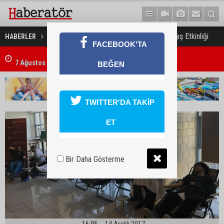
YDÜ’de Thalasemia ve Kan Bağış Etkinliği
HABERLER
SAĞLIK
FACEBOOK'TA
7 Ağustos 2026 Döviz Kurları
BEĞEN
TWITTER'DA TAKİP
ET
Bir Daha Gösterme
16:05
14 Aralık 2017