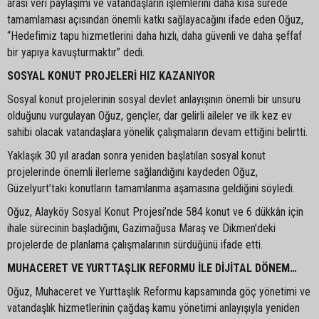
arası veri paylaşımı ve vatandaşların işlemlerini daha kısa sürede
tamamlaması açısından önemli katkı sağlayacağını ifade eden Oğuz,
“Hedefimiz tapu hizmetlerini daha hızlı, daha güvenli ve daha şeffaf
bir yapıya kavuşturmaktır” dedi.
SOSYAL KONUT PROJELERİ HIZ KAZANIYOR
Sosyal konut projelerinin sosyal devlet anlayışının önemli bir unsuru
olduğunu vurgulayan Oğuz, gençler, dar gelirli aileler ve ilk kez ev
sahibi olacak vatandaşlara yönelik çalışmaların devam ettiğini belirtti.
Yaklaşık 30 yıl aradan sonra yeniden başlatılan sosyal konut
projelerinde önemli ilerleme sağlandığını kaydeden Oğuz,
Güzelyurt’taki konutların tamamlanma aşamasına geldiğini söyledi.
Oğuz, Alayköy Sosyal Konut Projesi’nde 584 konut ve 6 dükkân için
ihale sürecinin başladığını, Gazimağusa Maraş ve Dikmen’deki
projelerde de planlama çalışmalarının sürdüğünü ifade etti.
MUHACERET VE YURTTAŞLIK REFORMU İLE DİJİTAL DÖNEM…
Oğuz, Muhaceret ve Yurttaşlık Reformu kapsamında göç yönetimi ve
vatandaşlık hizmetlerinin çağdaş kamu yönetimi anlayışıyla yeniden