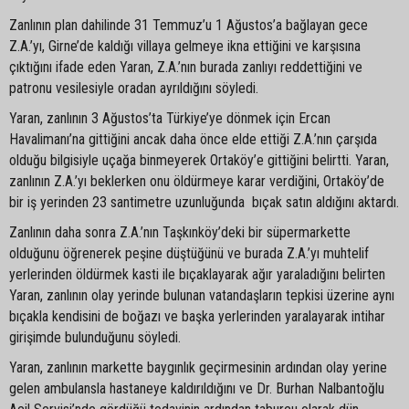
Zanlının plan dahilinde 31 Temmuz’u 1 Ağustos’a bağlayan gece
Z.A.’yı, Girne’de kaldığı villaya gelmeye ikna ettiğini ve karşısına
çıktığını ifade eden Yaran, Z.A.’nın burada zanlıyı reddettiğini ve
patronu vesilesiyle oradan ayrıldığını söyledi.
Yaran, zanlının 3 Ağustos’ta Türkiye’ye dönmek için Ercan
Havalimanı’na gittiğini ancak daha önce elde ettiği Z.A.’nın çarşıda
olduğu bilgisiyle uçağa binmeyerek Ortaköy’e gittiğini belirtti. Yaran,
zanlının Z.A.’yı beklerken onu öldürmeye karar verdiğini, Ortaköy’de
bir iş yerinden 23 santimetre uzunluğunda bıçak satın aldığını aktardı.
Zanlının daha sonra Z.A.’nın Taşkınköy’deki bir süpermarkette
olduğunu öğrenerek peşine düştüğünü ve burada Z.A.’yı muhtelif
yerlerinden öldürmek kasti ile bıçaklayarak ağır yaraladığını belirten
Yaran, zanlının olay yerinde bulunan vatandaşların tepkisi üzerine aynı
bıçakla kendisini de boğazı ve başka yerlerinden yaralayarak intihar
girişimde bulunduğunu söyledi.
Yaran, zanlının markette baygınlık geçirmesinin ardından olay yerine
gelen ambulansla hastaneye kaldırıldığını ve Dr. Burhan Nalbantoğlu