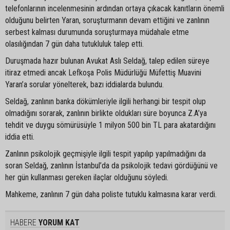
telefonlarının incelenmesinin ardından ortaya çıkacak kanıtların önemli
olduğunu belirten Yaran, soruşturmanın devam ettiğini ve zanlının
serbest kalması durumunda soruşturmaya müdahale etme
olasılığından 7 gün daha tutukluluk talep etti.
Duruşmada hazır bulunan Avukat Aslı Seldağ, talep edilen süreye
itiraz etmedi ancak Lefkoşa Polis Müdürlüğü Müfettiş Muavini
Yaran’a sorular yönelterek, bazı iddialarda bulundu.
Seldağ, zanlının banka dökümleriyle ilgili herhangi bir tespit olup
olmadığını sorarak, zanlının birlikte oldukları süre boyunca Z.A’ya
tehdit ve duygu sömürüsüyle 1 milyon 500 bin TL para akatardığını
iddia etti.
Zanlının psikolojik geçmişiyle ilgili tespit yapılıp yapılmadığını da
soran Seldağ, zanlının İstanbul’da da psikolojik tedavi gördüğünü ve
her gün kullanması gereken ilaçlar olduğunu söyledi.
Mahkeme, zanlının 7 gün daha poliste tutuklu kalmasına karar verdi.
HABERE
YORUM KAT