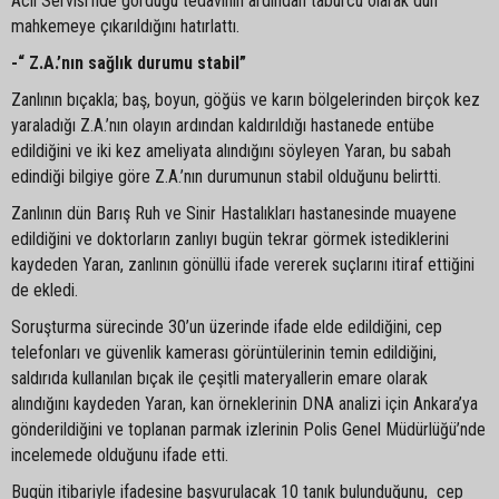
Acil Servisi’nde gördüğü tedavinin ardından taburcu olarak dün
mahkemeye çıkarıldığını hatırlattı.
-“ Z.A.’nın sağlık durumu stabil”
Zanlının bıçakla; baş, boyun, göğüs ve karın bölgelerinden birçok kez
yaraladığı Z.A.’nın olayın ardından kaldırıldığı hastanede entübe
edildiğini ve iki kez ameliyata alındığını söyleyen Yaran, bu sabah
edindiği bilgiye göre Z.A.’nın durumunun stabil olduğunu belirtti.
Zanlının dün Barış Ruh ve Sinir Hastalıkları hastanesinde muayene
edildiğini ve doktorların zanlıyı bugün tekrar görmek istediklerini
kaydeden Yaran, zanlının gönüllü ifade vererek suçlarını itiraf ettiğini
de ekledi.
Soruşturma sürecinde 30’un üzerinde ifade elde edildiğini, cep
telefonları ve güvenlik kamerası görüntülerinin temin edildiğini,
saldırıda kullanılan bıçak ile çeşitli materyallerin emare olarak
alındığını kaydeden Yaran, kan örneklerinin DNA analizi için Ankara’ya
gönderildiğini ve toplanan parmak izlerinin Polis Genel Müdürlüğü’nde
incelemede olduğunu ifade etti.
Bugün itibariyle ifadesine başvurulacak 10 tanık bulunduğunu, cep