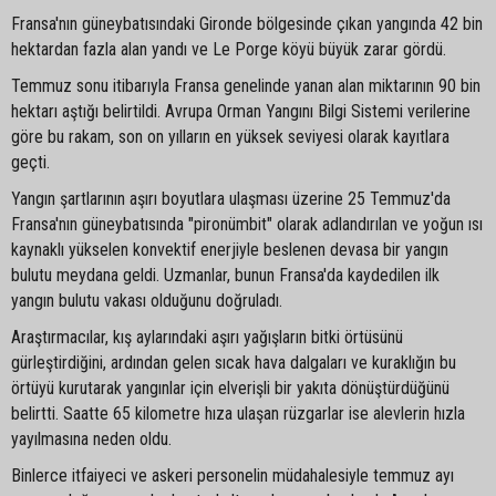
Fransa'nın güneybatısındaki Gironde bölgesinde çıkan yangında 42 bin
hektardan fazla alan yandı ve Le Porge köyü büyük zarar gördü.
Temmuz sonu itibarıyla Fransa genelinde yanan alan miktarının 90 bin
hektarı aştığı belirtildi. Avrupa Orman Yangını Bilgi Sistemi verilerine
göre bu rakam, son on yılların en yüksek seviyesi olarak kayıtlara
geçti.
Yangın şartlarının aşırı boyutlara ulaşması üzerine 25 Temmuz'da
Fransa'nın güneybatısında "pironümbit" olarak adlandırılan ve yoğun ısı
kaynaklı yükselen konvektif enerjiyle beslenen devasa bir yangın
bulutu meydana geldi. Uzmanlar, bunun Fransa'da kaydedilen ilk
yangın bulutu vakası olduğunu doğruladı.
Araştırmacılar, kış aylarındaki aşırı yağışların bitki örtüsünü
gürleştirdiğini, ardından gelen sıcak hava dalgaları ve kuraklığın bu
örtüyü kurutarak yangınlar için elverişli bir yakıta dönüştürdüğünü
belirtti. Saatte 65 kilometre hıza ulaşan rüzgarlar ise alevlerin hızla
yayılmasına neden oldu.
Binlerce itfaiyeci ve askeri personelin müdahalesiyle temmuz ayı