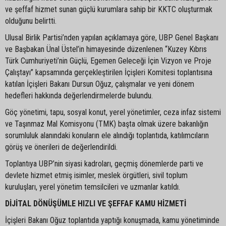
ve şeffaf hizmet sunan güçlü kurumlara sahip bir KKTC oluşturmak
olduğunu belirtti.
Ulusal Birlik Partisi’nden yapılan açıklamaya göre, UBP Genel Başkanı
ve Başbakan Ünal Üstel’in himayesinde düzenlenen “Kuzey Kıbrıs
Türk Cumhuriyeti’nin Güçlü, Egemen Geleceği İçin Vizyon ve Proje
Çalıştayı” kapsamında gerçekleştirilen İçişleri Komitesi toplantısına
katılan İçişleri Bakanı Dursun Oğuz, çalışmalar ve yeni dönem
hedefleri hakkında değerlendirmelerde bulundu.
Göç yönetimi, tapu, sosyal konut, yerel yönetimler, ceza infaz sistemi
ve Taşınmaz Mal Komisyonu (TMK) başta olmak üzere bakanlığın
sorumluluk alanındaki konuların ele alındığı toplantıda, katılımcıların
görüş ve önerileri de değerlendirildi.
Toplantıya UBP’nin siyasi kadroları, geçmiş dönemlerde parti ve
devlete hizmet etmiş isimler, meslek örgütleri, sivil toplum
kuruluşları, yerel yönetim temsilcileri ve uzmanlar katıldı.
DİJİTAL DÖNÜŞÜMLE HIZLI VE ŞEFFAF KAMU HİZMETİ
İçişleri Bakanı Oğuz toplantıda yaptığı konuşmada, kamu yönetiminde