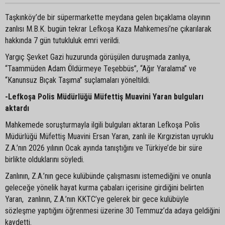
Taşkınköy’de bir süpermarkette meydana gelen bıçaklama olayının
zanlısı M.B.K. bugün tekrar Lefkoşa Kaza Mahkemesi’ne çıkarılarak
hakkında 7 gün tutukluluk emri verildi.
Yargıç Şevket Gazi huzurunda görüşülen duruşmada zanlıya,
“Taammüden Adam Öldürmeye Teşebbüs”, “Ağır Yaralama” ve
“Kanunsuz Bıçak Taşıma” suçlamaları yöneltildi.
-Lefkoşa Polis Müdürlüğü Müfettiş Muavini Yaran bulguları
aktardı
Mahkemede soruşturmayla ilgili bulguları aktaran Lefkoşa Polis
Müdürlüğü Müfettiş Muavini Ersan Yaran, zanlı ile Kırgızistan uyruklu
Z.A.’nın 2026 yılının Ocak ayında tanıştığını ve Türkiye’de bir süre
birlikte olduklarını söyledi.
Zanlının, Z.A.’nın gece kulübünde çalışmasını istemediğini ve onunla
geleceğe yönelik hayat kurma çabaları içerisine girdiğini belirten
Yaran, zanlının, Z.A.’nın KKTC’ye gelerek bir gece kulübüyle
sözleşme yaptığını öğrenmesi üzerine 30 Temmuz’da adaya geldiğini
kaydetti.