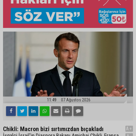
11:49
07 Ağustos 2026
Chikli: Macron bizi sırtımızdan bıçakladı
A+
İşgalci İsrail'in Diaspora Bakanı Amichai Chikli, Fransa