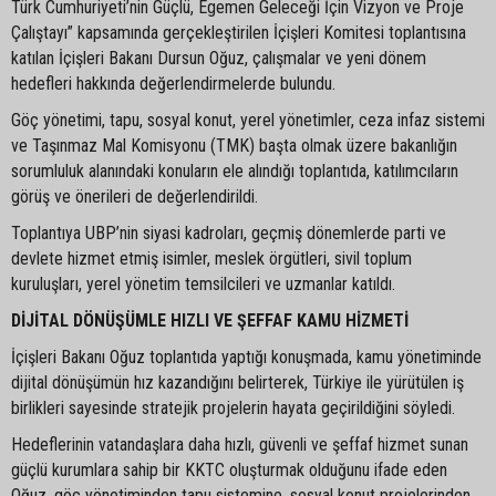
Türk Cumhuriyeti’nin Güçlü, Egemen Geleceği İçin Vizyon ve Proje
Çalıştayı” kapsamında gerçekleştirilen İçişleri Komitesi toplantısına
katılan İçişleri Bakanı Dursun Oğuz, çalışmalar ve yeni dönem
hedefleri hakkında değerlendirmelerde bulundu.
Göç yönetimi, tapu, sosyal konut, yerel yönetimler, ceza infaz sistemi
ve Taşınmaz Mal Komisyonu (TMK) başta olmak üzere bakanlığın
sorumluluk alanındaki konuların ele alındığı toplantıda, katılımcıların
görüş ve önerileri de değerlendirildi.
Toplantıya UBP’nin siyasi kadroları, geçmiş dönemlerde parti ve
devlete hizmet etmiş isimler, meslek örgütleri, sivil toplum
kuruluşları, yerel yönetim temsilcileri ve uzmanlar katıldı.
DİJİTAL DÖNÜŞÜMLE HIZLI VE ŞEFFAF KAMU HİZMETİ
İçişleri Bakanı Oğuz toplantıda yaptığı konuşmada, kamu yönetiminde
dijital dönüşümün hız kazandığını belirterek, Türkiye ile yürütülen iş
birlikleri sayesinde stratejik projelerin hayata geçirildiğini söyledi.
Hedeflerinin vatandaşlara daha hızlı, güvenli ve şeffaf hizmet sunan
güçlü kurumlara sahip bir KKTC oluşturmak olduğunu ifade eden
Oğuz, göç yönetiminden tapu sistemine, sosyal konut projelerinden