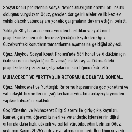
Sosyal konut projelerinin sosyal devlet anlayışının önemli bir unsuru
olduğunu vurgulayan Oğuz, gençler, dar gelirli aileler ve ilk kez ev
sahibi olacak vatandaşlara yönelik çalışmaların devam ettiğini belirtti.
Yaklaşık 30 yıl aradan sonra yeniden başlatılan sosyal konut
projelerinde önemli ilerleme sağlandığını kaydeden Oğuz,
Güzelyurt’taki konutların tamamlanma aşamasına geldiğini söyledi.
Oğuz, Alayköy Sosyal Konut Projesi’nde 584 konut ve 6 dükkân için
ihale sürecinin başladığını, Gazimağusa Maraş ve Dikmen’deki
projelerde de planlama çalışmalarının sürdüğünü ifade etti.
MUHACERET VE YURTTAŞLIK REFORMU İLE DİJİTAL DÖNEM…
Oğuz, Muhaceret ve Yurttaşlık Reformu kapsamında göç yönetimi ve
vatandaşlık hizmetlerinin çağdaş kamu yönetimi anlayışıyla yeniden
yapılandırılacağını açıkladı.
Göç Yönetimi ve Muhaceret Bilgi Sistemi ile giriş-çıkış kayıtları,
ikamet, çalışma, öğrenci izinleri ve vatandaşlık işlemlerinin dijital
ortamda daha hızlı, güvenli ve şeffaf yürütüleceğini belirten Oğuz,
sistemin Kasım 2026’da devreye alınmasının hedeflendiğini söyledi.