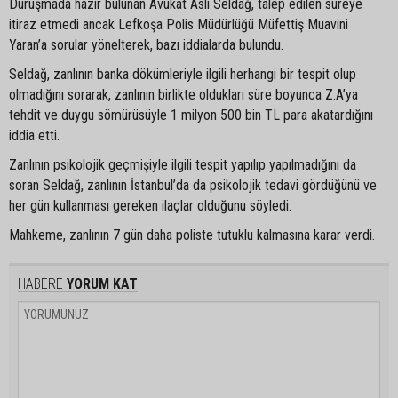
Duruşmada hazır bulunan Avukat Aslı Seldağ, talep edilen süreye
itiraz etmedi ancak Lefkoşa Polis Müdürlüğü Müfettiş Muavini
Yaran’a sorular yönelterek, bazı iddialarda bulundu.
Seldağ, zanlının banka dökümleriyle ilgili herhangi bir tespit olup
olmadığını sorarak, zanlının birlikte oldukları süre boyunca Z.A’ya
tehdit ve duygu sömürüsüyle 1 milyon 500 bin TL para akatardığını
iddia etti.
Zanlının psikolojik geçmişiyle ilgili tespit yapılıp yapılmadığını da
soran Seldağ, zanlının İstanbul’da da psikolojik tedavi gördüğünü ve
her gün kullanması gereken ilaçlar olduğunu söyledi.
Mahkeme, zanlının 7 gün daha poliste tutuklu kalmasına karar verdi.
HABERE
YORUM KAT