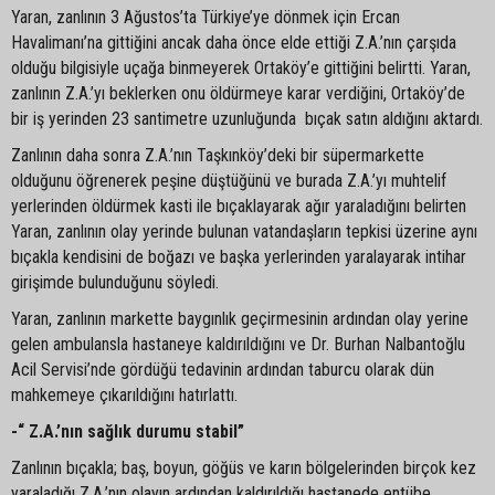
Yaran, zanlının 3 Ağustos’ta Türkiye’ye dönmek için Ercan
Havalimanı’na gittiğini ancak daha önce elde ettiği Z.A.’nın çarşıda
olduğu bilgisiyle uçağa binmeyerek Ortaköy’e gittiğini belirtti. Yaran,
zanlının Z.A.’yı beklerken onu öldürmeye karar verdiğini, Ortaköy’de
bir iş yerinden 23 santimetre uzunluğunda bıçak satın aldığını aktardı.
Zanlının daha sonra Z.A.’nın Taşkınköy’deki bir süpermarkette
olduğunu öğrenerek peşine düştüğünü ve burada Z.A.’yı muhtelif
yerlerinden öldürmek kasti ile bıçaklayarak ağır yaraladığını belirten
Yaran, zanlının olay yerinde bulunan vatandaşların tepkisi üzerine aynı
bıçakla kendisini de boğazı ve başka yerlerinden yaralayarak intihar
girişimde bulunduğunu söyledi.
Yaran, zanlının markette baygınlık geçirmesinin ardından olay yerine
gelen ambulansla hastaneye kaldırıldığını ve Dr. Burhan Nalbantoğlu
Acil Servisi’nde gördüğü tedavinin ardından taburcu olarak dün
mahkemeye çıkarıldığını hatırlattı.
-“ Z.A.’nın sağlık durumu stabil”
Zanlının bıçakla; baş, boyun, göğüs ve karın bölgelerinden birçok kez
yaraladığı Z.A.’nın olayın ardından kaldırıldığı hastanede entübe