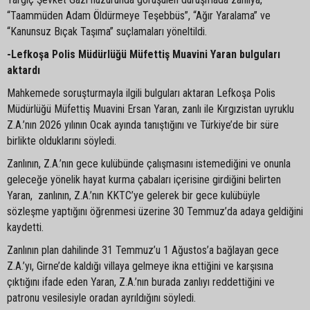
“Taammüden Adam Öldürmeye Teşebbüs”, “Ağır Yaralama” ve
“Kanunsuz Bıçak Taşıma” suçlamaları yöneltildi.
-Lefkoşa Polis Müdürlüğü Müfettiş Muavini Yaran bulguları
aktardı
Mahkemede soruşturmayla ilgili bulguları aktaran Lefkoşa Polis
Müdürlüğü Müfettiş Muavini Ersan Yaran, zanlı ile Kırgızistan uyruklu
Z.A.’nın 2026 yılının Ocak ayında tanıştığını ve Türkiye’de bir süre
birlikte olduklarını söyledi.
Zanlının, Z.A.’nın gece kulübünde çalışmasını istemediğini ve onunla
geleceğe yönelik hayat kurma çabaları içerisine girdiğini belirten
Yaran, zanlının, Z.A.’nın KKTC’ye gelerek bir gece kulübüyle
sözleşme yaptığını öğrenmesi üzerine 30 Temmuz’da adaya geldiğini
kaydetti.
Zanlının plan dahilinde 31 Temmuz’u 1 Ağustos’a bağlayan gece
Z.A.’yı, Girne’de kaldığı villaya gelmeye ikna ettiğini ve karşısına
çıktığını ifade eden Yaran, Z.A.’nın burada zanlıyı reddettiğini ve
patronu vesilesiyle oradan ayrıldığını söyledi.