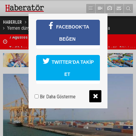
HABERLER
DÜNYA
FACEBOOK'TA
Yemen dünyanın en büyük açlık felaketiyle karşı karşıya
BEĞEN
Trafik kazasında 85 yaşındaki Turan Obalı hayatını kaybetti, 3 kişi ya
TWITTER'DA TAKİP
ET
Bir Daha Gösterme