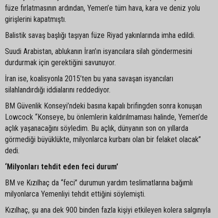
füze fırlatmasının ardından, Yemen’e tüm hava, kara ve deniz yolu
girişlerini kapatmıştı.
Balistik savaş başlığı taşıyan füze Riyad yakınlarında imha edildi.
Suudi Arabistan, ablukanın İran’ın isyancılara silah göndermesini
durdurmak için gerektiğini savunuyor.
İran ise, koalisyonla 2015’ten bu yana savaşan isyancıları
silahlandırdığı iddialarını reddediyor.
BM Güvenlik Konseyi’ndeki basına kapalı brifingden sonra konuşan
Lowcock “Konseye, bu önlemlerin kaldırılmaması halinde, Yemen’de
açlık yaşanacağını söyledim. Bu açlık, dünyanın son on yıllarda
görmediği büyüklükte, milyonlarca kurbanı olan bir felaket olacak”
dedi.
‘Milyonları tehdit eden feci durum’
BM ve Kızılhaç da “feci” durumun yardım teslimatlarına bağımlı
milyonlarca Yemenliyi tehdit ettiğini söylemişti.
Kızılhaç, şu ana dek 900 binden fazla kişiyi etkileyen kolera salgınıyla