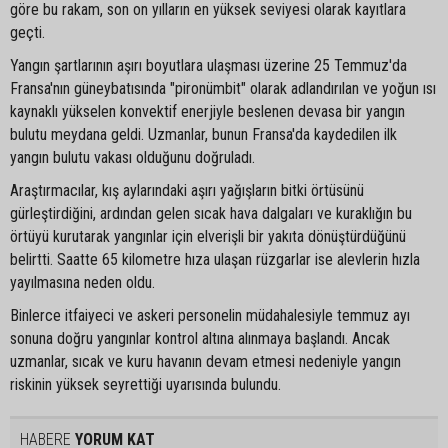
göre bu rakam, son on yılların en yüksek seviyesi olarak kayıtlara
geçti.
Yangın şartlarının aşırı boyutlara ulaşması üzerine 25 Temmuz'da
Fransa'nın güneybatısında "pironümbit" olarak adlandırılan ve yoğun ısı
kaynaklı yükselen konvektif enerjiyle beslenen devasa bir yangın
bulutu meydana geldi. Uzmanlar, bunun Fransa'da kaydedilen ilk
yangın bulutu vakası olduğunu doğruladı.
Araştırmacılar, kış aylarındaki aşırı yağışların bitki örtüsünü
gürleştirdiğini, ardından gelen sıcak hava dalgaları ve kuraklığın bu
örtüyü kurutarak yangınlar için elverişli bir yakıta dönüştürdüğünü
belirtti. Saatte 65 kilometre hıza ulaşan rüzgarlar ise alevlerin hızla
yayılmasına neden oldu.
Binlerce itfaiyeci ve askeri personelin müdahalesiyle temmuz ayı
sonuna doğru yangınlar kontrol altına alınmaya başlandı. Ancak
uzmanlar, sıcak ve kuru havanın devam etmesi nedeniyle yangın
riskinin yüksek seyrettiği uyarısında bulundu.
HABERE
YORUM KAT