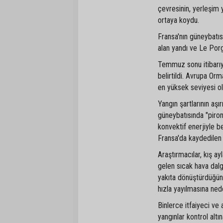
çevresinin, yerleşim y
ortaya koydu.
Fransa'nın güneybatı
alan yandı ve Le Por
Temmuz sonu itibarıyl
belirtildi. Avrupa Orm
en yüksek seviyesi ol
Yangın şartlarının aş
güneybatısında "piron
konvektif enerjiyle 
Fransa'da kaydedilen 
Araştırmacılar, kış ayl
gelen sıcak hava dalga
yakıta dönüştürdüğünü
hızla yayılmasına ned
Binlerce itfaiyeci v
yangınlar kontrol alt