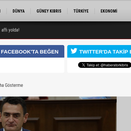
M
DÜNYA
GÜNEY KIBRIS
TÜRKİYE
EKONOMİ
ELER
RÖPORTAJ
EĞİTİM
SPOR
affı yolda!
FACEBOOK'TA BEĞEN
TWITTER'DA TAKİP 
aha Gösterme