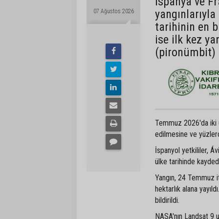
İspanya ve Fr
yangınlarıyla
07 Ağustos 2026
tarihinin en 
ise ilk kez ya
(pironümbit) 
Temmuz 2026'da iki ülk
edilmesine ve yüzlerc
İspanyol yetkililer, Á
ülke tarihinde kayded
Yangın, 24 Temmuz iti
hektarlık alana yayıl
bildirildi.
NASA'nın Landsat 9 uy