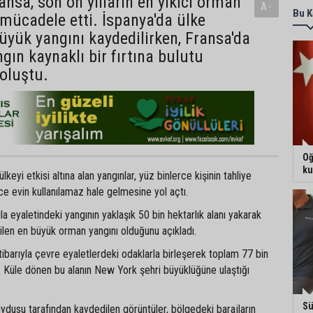
ansa, son on yılların en yıkıcı orman
A-
Bu K
 mücadele etti. İspanya'da ülke
büyük yangını kaydedilirken, Fransa'da
ngın kaynaklı bir fırtına bulutu
oluştu.
Oğ
ku
eyi etkisi altına alan yangınlar, yüz binlerce kişinin tahliye
e evin kullanılamaz hale gelmesine yol açtı.
vila eyaletindeki yangının yaklaşık 50 bin hektarlık alanı yakarak
ilen en büyük orman yangını olduğunu açıkladı.
barıyla çevre eyaletlerdeki odaklarla birleşerek toplam 77 bin
dı. Küle dönen bu alanın New York şehri büyüklüğüne ulaştığı
Sü
dusu tarafından kaydedilen görüntüler, bölgedeki barajların