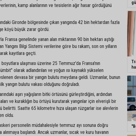
gü
erlerinin, kamp alanlarının ve tesislerin ağır hasar gördüğünü
sındaki Gironde bölgesinde çıkan yangında 42 bin hektardan fazla
ge köyü büyük zarar gördü.
a Fransa genelinde yanan alan miktarının 90 bin hektarı aştığı
an Yangını Bilgi Sistemi verilerine göre bu rakam, son on yılların
arak kayıtlara geçti.
Tr
ırı boyutlara ulaşması üzerine 25 Temmuz'da Fransa'nın
ha
ümbit" olarak adlandırılan ve yoğun ısı kaynaklı yükselen
beslenen devasa bir yangın bulutu meydana geldi. Uzmanlar, bunun
ilk yangın bulutu vakası olduğunu doğruladı.
arındaki aşırı yağışların bitki örtüsünü gürleştirdiğini, ardından
ları ve kuraklığın bu örtüyü kurutarak yangınlar için elverişli bir
 belirtti. Saatte 65 kilometre hıza ulaşan rüzgarlar ise alevlerin
en oldu.
e askeri personelin müdahalesiyle temmuz ayı sonuna doğru
"B
ına alınmaya başlandı. Ancak uzmanlar, sıcak ve kuru havanın