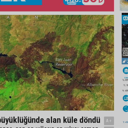
üyüklüğünde alan küle döndü
A+