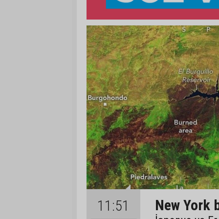
New York b
11:51