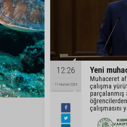
Yeni muhac
12:26
Muhaceret aff
çalışma yürüt
11 Haziran 2024
parçalanmış 
öğrencilerden
çalışmasını ya