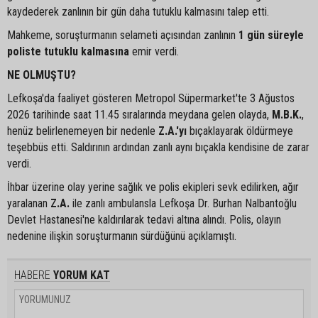
kaydederek zanlının bir gün daha tutuklu kalmasını talep etti.
Mahkeme, soruşturmanın selameti açısından zanlının
1 gün süreyle
poliste tutuklu kalmasına
emir verdi.
NE OLMUŞTU?
Lefkoşa'da faaliyet gösteren Metropol Süpermarket'te 3 Ağustos
2026 tarihinde saat 11.45 sıralarında meydana gelen olayda,
M.B.K.
,
henüz belirlenemeyen bir nedenle
Z.A.'yı
bıçaklayarak öldürmeye
teşebbüs etti. Saldırının ardından zanlı aynı bıçakla kendisine de zarar
verdi.
İhbar üzerine olay yerine sağlık ve polis ekipleri sevk edilirken, ağır
yaralanan
Z.A.
ile zanlı ambulansla Lefkoşa Dr. Burhan Nalbantoğlu
Devlet Hastanesi'ne kaldırılarak tedavi altına alındı. Polis, olayın
nedenine ilişkin soruşturmanın sürdüğünü açıklamıştı.
HABERE
YORUM KAT