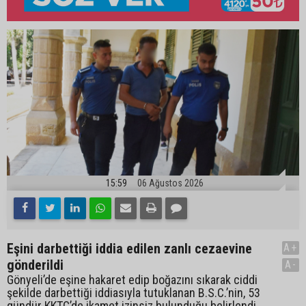
15:59
06 Ağustos 2026
Eşini darbettiği iddia edilen zanlı cezaevine
A+
gönderildi
A-
Gönyeli’de eşine hakaret edip boğazını sıkarak ciddi
şekilde darbettiği iddiasıyla tutuklanan B.S.C.’nin, 53
gündür KKTC’de ikamet izinsiz bulunduğu belirlendi.