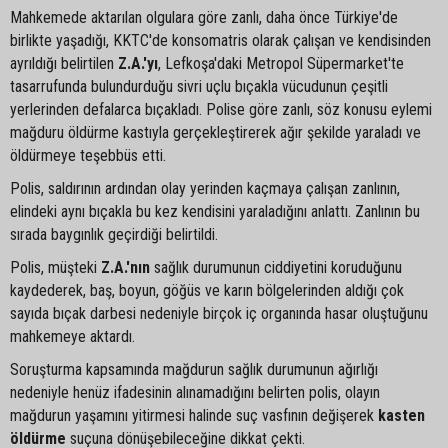
Mahkemede aktarılan olgulara göre zanlı, daha önce Türkiye'de
birlikte yaşadığı, KKTC'de konsomatris olarak çalışan ve kendisinden
ayrıldığı belirtilen
Z.A.'yı
, Lefkoşa'daki Metropol Süpermarket'te
tasarrufunda bulundurduğu sivri uçlu bıçakla vücudunun çeşitli
yerlerinden defalarca bıçakladı. Polise göre zanlı, söz konusu eylemi
mağduru öldürme kastıyla gerçekleştirerek ağır şekilde yaraladı ve
öldürmeye teşebbüs etti.
Polis, saldırının ardından olay yerinden kaçmaya çalışan zanlının,
elindeki aynı bıçakla bu kez kendisini yaraladığını anlattı. Zanlının bu
sırada baygınlık geçirdiği belirtildi.
Polis, müşteki
Z.A.'nın
sağlık durumunun ciddiyetini koruduğunu
kaydederek, baş, boyun, göğüs ve karın bölgelerinden aldığı çok
sayıda bıçak darbesi nedeniyle birçok iç organında hasar oluştuğunu
mahkemeye aktardı.
Soruşturma kapsamında mağdurun sağlık durumunun ağırlığı
nedeniyle henüz ifadesinin alınamadığını belirten polis, olayın
mağdurun yaşamını yitirmesi halinde suç vasfının değişerek
kasten
öldürme
suçuna dönüşebileceğine dikkat çekti.