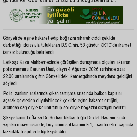
Gönyeli’de eşine hakaret edip boğazını sıkarak ciddi şekilde
darbettiği iddiasıyla tutuklanan B.S.C.’nin, 53 gündür KKTC’de ikamet
izinsiz bulunduğu belirlendi.
Lefkoşa Kaza Mahkemesinde görüşülen duruşmada olguları aktaran
polis memuru Batuhan Ünal, olayın 4 Ağustos 2026 tarihinde saat
22.00 sıralarında çiftin Gönyeli’deki ikametgâhında meydana geldiğini
söyledi.
Polis, zanlının aralarında çıkan tartışma sırasında balkon kapısını
açarak çevreden duyulabilecek şekilde eşine hakaret ettiğini,
ardından sağ eliyle kolunu tutup sol eliyle boğazını sıktığını belirtti.
Şikâyetçinin Lefkoşa Dr. Burhan Nalbantoğlu Devlet Hastanesinde
yapılan muayenesinde, boynunun sol kısmında 1,5 santimetre çapında
kızarıklık tespit edildiği kaydedildi.