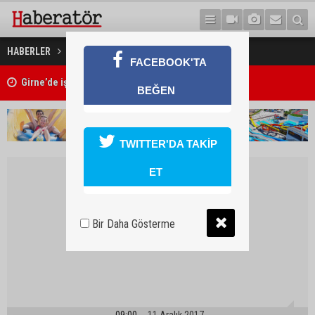
Yine kaza yine ölüm
HABERLER
GÜNDEM
FACEBOOK'TA
Kıbrıs Türk Üniversite Öğrencileri Kongresi için kayıtlar sürüyor
BEĞEN
TWITTER'DA TAKİP
ET
Bir Daha Gösterme
09:00
11 Aralık 2017