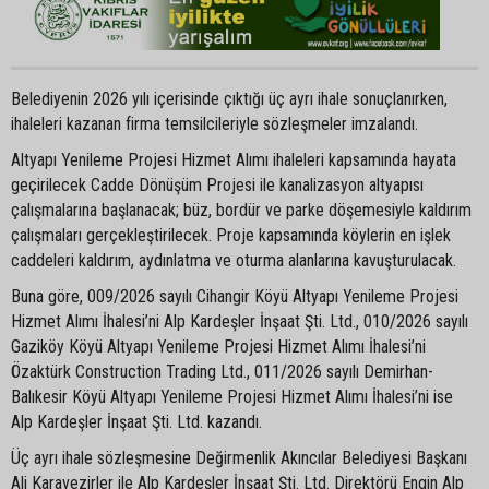
Belediyenin 2026 yılı içerisinde çıktığı üç ayrı ihale sonuçlanırken,
ihaleleri kazanan firma temsilcileriyle sözleşmeler imzalandı.
Altyapı Yenileme Projesi Hizmet Alımı ihaleleri kapsamında hayata
geçirilecek Cadde Dönüşüm Projesi ile kanalizasyon altyapısı
çalışmalarına başlanacak; büz, bordür ve parke döşemesiyle kaldırım
çalışmaları gerçekleştirilecek. Proje kapsamında köylerin en işlek
caddeleri kaldırım, aydınlatma ve oturma alanlarına kavuşturulacak.
Buna göre, 009/2026 sayılı Cihangir Köyü Altyapı Yenileme Projesi
Hizmet Alımı İhalesi’ni Alp Kardeşler İnşaat Şti. Ltd., 010/2026 sayılı
Gaziköy Köyü Altyapı Yenileme Projesi Hizmet Alımı İhalesi’ni
Özaktürk Construction Trading Ltd., 011/2026 sayılı Demirhan-
Balıkesir Köyü Altyapı Yenileme Projesi Hizmet Alımı İhalesi’ni ise
Alp Kardeşler İnşaat Şti. Ltd. kazandı.
Üç ayrı ihale sözleşmesine Değirmenlik Akıncılar Belediyesi Başkanı
Ali Karavezirler ile Alp Kardeşler İnşaat Şti. Ltd. Direktörü Engin Alp