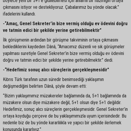
böylece yeni bir 5+1’e gidilebilmesi için anlamlı bir hazırlığın ortaya
çıkmasını istiyor ve destekliyoruz. Çabalarımız bu yönde olacak.”
ifadelerini kullandı.
-“Amaç, Genel Sekreter’in bize vermiş olduğu ev ödevini doğru
ve tatmin edici bir şekilde yerine getirebilmektir”
İlk görüşmenin ardından bir görüşme takviminin ortaya çıkmasını
beklediklerini kaydeden Dânâ, “Amacımız düzenli ve sık görüşmeler
yapılması suretiyle Genel Sekreter’in bize vermiş olduğu ev ödevini
doğru ve tatmin edici bir şekilde yerine getirebilmektir.” dedi.
-“Hedefimiz sonuç alıcı süreçlerin gerçekleşmesidir”
Kıbrıs Türk tarafının uzun süredir benimsediği yaklaşımın
değişmediğini belirten Dânâ, şöyle devam etti:
“Bizim yaklaşımımız müzakereler bağlamında da, 5+1 bağlamında da
müzakere olsun diye müzakere değil, 5+1 olsun diye 5+1 değildir.
Hedefimiz, sonuç alıcı süreçlerin gerçekleşmesidir. Genel Sekreter’in
ortaya koyduğu çerçeve de bu yaklaşımımızla uyum içerisindedir. Bu
nedenle biz de bu yönde kararlılıkla ve yapıcı bir şekilde ilerlemek
konusunda kararlıyız.”