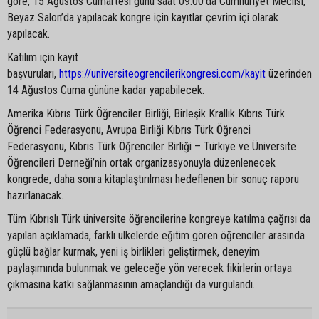
göre, 15 Ağustos Cumartesi günü saat 09.00’da Cumhuriyet Meclisi,
Beyaz Salon’da yapılacak kongre için kayıtlar çevrim içi olarak
yapılacak.
Katılım için kayıt
başvuruları,
https://universiteogrencilerikongresi.com/kayit
üzerinden
14 Ağustos Cuma gününe kadar yapabilecek.
Amerika Kıbrıs Türk Öğrenciler Birliği, Birleşik Krallık Kıbrıs Türk
Öğrenci Federasyonu, Avrupa Birliği Kıbrıs Türk Öğrenci
Federasyonu, Kıbrıs Türk Öğrenciler Birliği – Türkiye ve Üniversite
Öğrencileri Derneği’nin ortak organizasyonuyla düzenlenecek
kongrede, daha sonra kitaplaştırılması hedeflenen bir sonuç raporu
hazırlanacak.
Tüm Kıbrıslı Türk üniversite öğrencilerine kongreye katılma çağrısı da
yapılan açıklamada, farklı ülkelerde eğitim gören öğrenciler arasında
güçlü bağlar kurmak, yeni iş birlikleri geliştirmek, deneyim
paylaşımında bulunmak ve geleceğe yön verecek fikirlerin ortaya
çıkmasına katkı sağlanmasının amaçlandığı da vurgulandı.