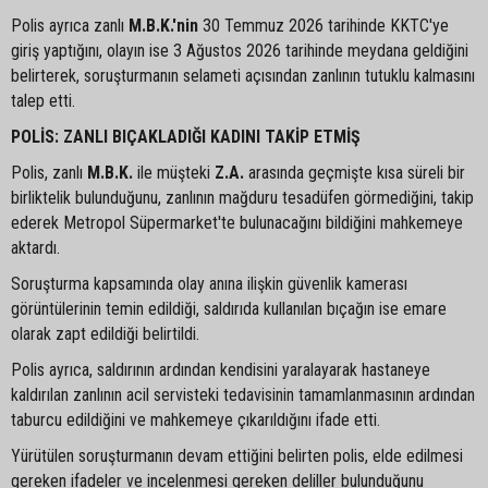
Polis ayrıca zanlı
M.B.K.'nin
30 Temmuz 2026 tarihinde KKTC'ye
giriş yaptığını, olayın ise 3 Ağustos 2026 tarihinde meydana geldiğini
belirterek, soruşturmanın selameti açısından zanlının tutuklu kalmasını
talep etti.
POLİS: ZANLI BIÇAKLADIĞI KADINI TAKİP ETMİŞ
Polis, zanlı
M.B.K.
ile müşteki
Z.A.
arasında geçmişte kısa süreli bir
birliktelik bulunduğunu, zanlının mağduru tesadüfen görmediğini, takip
ederek Metropol Süpermarket'te bulunacağını bildiğini mahkemeye
aktardı.
Soruşturma kapsamında olay anına ilişkin güvenlik kamerası
görüntülerinin temin edildiği, saldırıda kullanılan bıçağın ise emare
olarak zapt edildiği belirtildi.
Polis ayrıca, saldırının ardından kendisini yaralayarak hastaneye
kaldırılan zanlının acil servisteki tedavisinin tamamlanmasının ardından
taburcu edildiğini ve mahkemeye çıkarıldığını ifade etti.
Yürütülen soruşturmanın devam ettiğini belirten polis, elde edilmesi
gereken ifadeler ve incelenmesi gereken deliller bulunduğunu