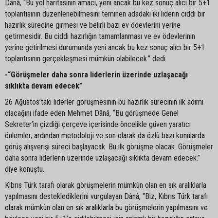
Dânâ, “Bu yol haritasının amacı, yeni ancak bu kez sonuç alıcı bir 5+1
toplantısının düzenlenebilmesini teminen adadaki iki liderin ciddi bir
hazırlık sürecine girmesi ve belirli bazı ev ödevlerini yerine
getirmesidir. Bu ciddi hazırlığın tamamlanması ve ev ödevlerinin
yerine getirilmesi durumunda yeni ancak bu kez sonuç alıcı bir 5+1
toplantısının gerçekleşmesi mümkün olabilecek.” dedi.
-“Görüşmeler daha sonra liderlerin üzerinde uzlaşacağı
sıklıkta devam edecek”
26 Ağustos’taki liderler görüşmesinin bu hazırlık sürecinin ilk adımı
olacağını ifade eden Mehmet Dânâ, “Bu görüşmede Genel
Sekreter’in çizdiği çerçeve içerisinde öncelikle güven yaratıcı
önlemler, ardından metodoloji ve son olarak da özlü bazı konularda
görüş alışverişi süreci başlayacak. Bu ilk görüşme olacak. Görüşmeler
daha sonra liderlerin üzerinde uzlaşacağı sıklıkta devam edecek.”
diye konuştu.
Kıbrıs Türk tarafı olarak görüşmelerin mümkün olan en sık aralıklarla
yapılmasını desteklediklerini vurgulayan Dânâ, “Biz, Kıbrıs Türk tarafı
olarak mümkün olan en sık aralıklarla bu görüşmelerin yapılmasını ve