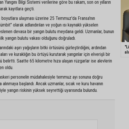
an Yangını Bilgi Sistemi verilerine göre bu rakam, son on yılların
arak kayıtlara geçti.
ırı boyutlara ulaşması üzerine 25 Temmuz'da Fransa'nın
ümbit" olarak adlandırılan ve yoğun ısı kaynaklı yükselen
beslenen devasa bir yangın bulutu meydana geldi. Uzmanlar, bunun
ilk yangın bulutu vakası olduğunu doğruladı.
"L
arındaki aşırı yağışların bitki örtüsünü gürleştirdiğini, ardından
al
ları ve kuraklığın bu örtüyü kurutarak yangınlar için elverişli bir
 belirtti. Saatte 65 kilometre hıza ulaşan rüzgarlar ise alevlerin
en oldu.
e askeri personelin müdahalesiyle temmuz ayı sonuna doğru
ına alınmaya başlandı. Ancak uzmanlar, sıcak ve kuru havanın
e yangın riskinin yüksek seyrettiği uyarısında bulundu.