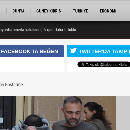
M
DÜNYA
GÜNEY KIBRIS
TÜRKİYE
EKONOMİ
ELER
RÖPORTAJ
EĞİTİM
SPOR
uyuşturucuyla yakalandı, 6 gün daha tutuklu
 zanlısı 7 gün daha tutuklu kalacak
FACEBOOK'TA BEĞEN
TWITTER'DA TAKİP 
aha Gösterme