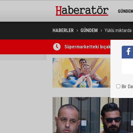
GÜNDE
BELEDİY
HABERLER
GÜNDEM
Yüklü miktarda 
Süpermarketteki bıçaklı saldırının
7 Ağustos 2026 Döviz Kurları
Bir D