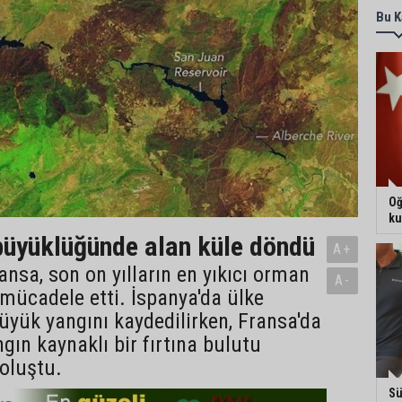
Bu K
Oğ
ku
üyüklüğünde alan küle döndü
A+
ansa, son on yılların en yıkıcı orman
A-
 mücadele etti. İspanya'da ülke
büyük yangını kaydedilirken, Fransa'da
ngın kaynaklı bir fırtına bulutu
oluştu.
Sü