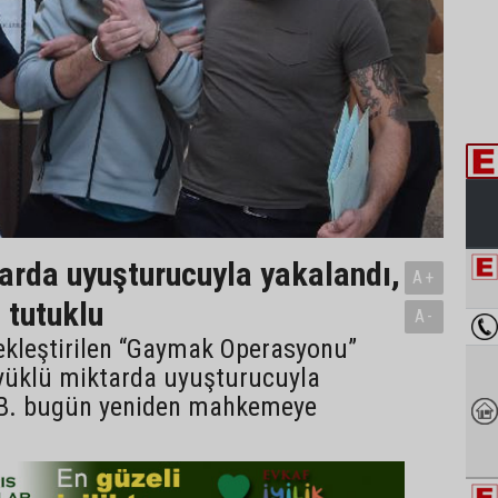
arda uyuşturucuyla yakalandı,
A+
 tutuklu
A-
ekleştirilen “Gaymak Operasyonu”
üklü miktarda uyuşturucuyla
.B. bugün yeniden mahkemeye