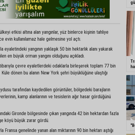
gü
eyi etkisi altına alan yangınlar, yüz binlerce kişinin tahliye
e evin kullanılamaz hale gelmesine yol açtı.
vila eyaletindeki yangının yaklaşık 50 bin hektarlık alanı yakarak
ilen en büyük orman yangını olduğunu açıkladı.
Tr
barıyla çevre eyaletlerdeki odaklarla birleşerek toplam 77 bin
ha
dı. Küle dönen bu alanın New York şehri büyüklüğüne ulaştığı
dusu tarafından kaydedilen görüntüler, bölgedeki barajların
erlerinin, kamp alanlarının ve tesislerin ağır hasar gördüğünü
sındaki Gironde bölgesinde çıkan yangında 42 bin hektardan fazla
ge köyü büyük zarar gördü.
"B
a Fransa genelinde yanan alan miktarının 90 bin hektarı aştığı