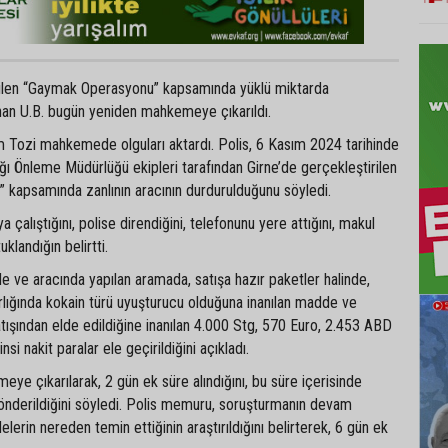
rilen “Gaymak Operasyonu” kapsamında yüklü miktarda
nan U.B. bugün yeniden mahkemeye çıkarıldı.
 Tozi mahkemede olguları aktardı. Polis, 6 Kasım 2024 tarihinde
ğı Önleme Müdürlüğü ekipleri tarafından Girne’de gerçekleştirilen
kapsamında zanlının aracının durdurulduğunu söyledi.
a çalıştığını, polise direndiğini, telefonunu yere attığını, makul
uklandığın belirtti.
nde ve aracında yapılan aramada, satışa hazır paketler halinde,
lığında kokain türü uyuşturucu olduğuna inanılan madde ve
ışından elde edildiğine inanılan 4.000 Stg, 570 Euro, 2.453 ABD
si nakit paralar ele geçirildiğini açıkladı.
eye çıkarılarak, 2 gün ek süre alındığını, bu süre içerisinde
önderildiğini söyledi. Polis memuru, soruşturmanın devam
delerin nereden temin ettiğinin araştırıldığını belirterek, 6 gün ek