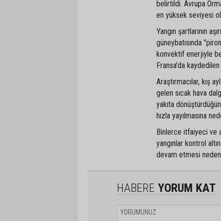
belirtildi. Avrupa Orm
en yüksek seviyesi ol
Yangın şartlarının aş
güneybatısında "piron
konvektif enerjiyle 
Fransa'da kaydedilen 
Araştırmacılar, kış ayl
gelen sıcak hava dalga
yakıta dönüştürdüğünü
hızla yayılmasına ned
Binlerce itfaiyeci v
yangınlar kontrol alt
devam etmesi nedeniyl
HABERE
YORUM KAT