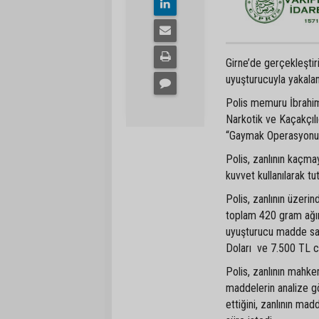
Girne’de gerçekleşti
uyuşturucuyla yakala
Polis memuru İbrahim
Narkotik ve Kaçakçılı
“Gaymak Operasyonu” 
Polis, zanlının kaçmay
kuvvet kullanılarak tut
Polis, zanlının üzeri
toplam 420 gram ağır
uyuşturucu madde sat
Doları ve 7.500 TL cin
Polis, zanlının mahkem
maddelerin analize g
ettiğini, zanlının mad