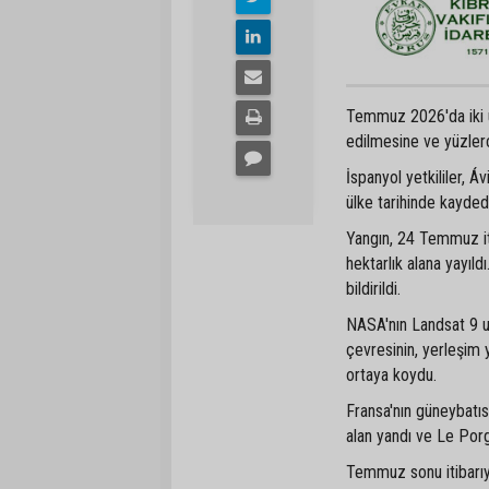
Temmuz 2026'da iki ülk
edilmesine ve yüzlerc
İspanyol yetkililer, Á
ülke tarihinde kayded
Yangın, 24 Temmuz iti
hektarlık alana yayıl
bildirildi.
NASA'nın Landsat 9 uy
çevresinin, yerleşim y
ortaya koydu.
Fransa'nın güneybatı
alan yandı ve Le Por
Temmuz sonu itibarıyl