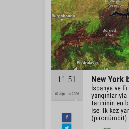
New York b
11:51
İspanya ve Fr
yangınlarıyla
07 Ağustos 2026
tarihinin en 
ise ilk kez ya
(pironümbit) 