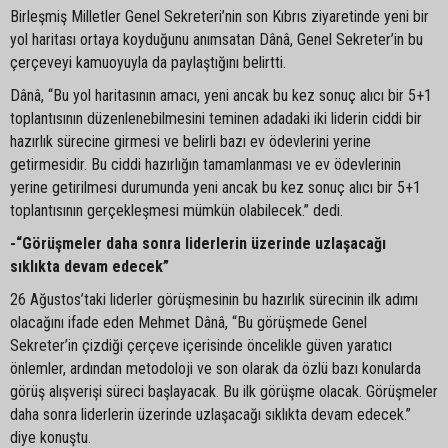
Birleşmiş Milletler Genel Sekreteri’nin son Kıbrıs ziyaretinde yeni bir
yol haritası ortaya koyduğunu anımsatan Dânâ, Genel Sekreter’in bu
çerçeveyi kamuoyuyla da paylaştığını belirtti.
Dânâ, “Bu yol haritasının amacı, yeni ancak bu kez sonuç alıcı bir 5+1
toplantısının düzenlenebilmesini teminen adadaki iki liderin ciddi bir
hazırlık sürecine girmesi ve belirli bazı ev ödevlerini yerine
getirmesidir. Bu ciddi hazırlığın tamamlanması ve ev ödevlerinin
yerine getirilmesi durumunda yeni ancak bu kez sonuç alıcı bir 5+1
toplantısının gerçekleşmesi mümkün olabilecek.” dedi.
-“Görüşmeler daha sonra liderlerin üzerinde uzlaşacağı
sıklıkta devam edecek”
26 Ağustos’taki liderler görüşmesinin bu hazırlık sürecinin ilk adımı
olacağını ifade eden Mehmet Dânâ, “Bu görüşmede Genel
Sekreter’in çizdiği çerçeve içerisinde öncelikle güven yaratıcı
önlemler, ardından metodoloji ve son olarak da özlü bazı konularda
görüş alışverişi süreci başlayacak. Bu ilk görüşme olacak. Görüşmeler
daha sonra liderlerin üzerinde uzlaşacağı sıklıkta devam edecek.”
diye konuştu.