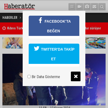
4 kaçak daha yakalandı
HABERLER
GÜNDEM
FACEBOOK'TA
Kıbrıs Türk Üniversite Öğrencileri Kongresi için kayıtlar sürüyor
BEĞEN
TWITTER'DA TAKİP
ET
Bir Daha Gösterme
11:58
12 Kasım 2024