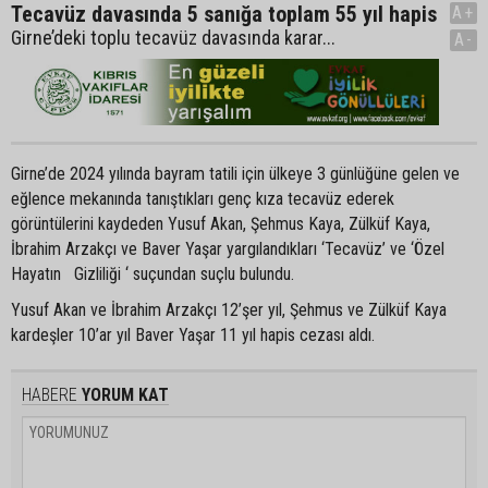
Tecavüz davasında 5 sanığa toplam 55 yıl hapis
A+
Girne’deki toplu tecavüz davasında karar...
A-
Girne’de 2024 yılında bayram tatili için ülkeye 3 günlüğüne gelen ve
eğlence mekanında tanıştıkları genç kıza tecavüz ederek
görüntülerini kaydeden Yusuf Akan, Şehmus Kaya, Zülküf Kaya,
İbrahim Arzakçı ve Baver Yaşar yargılandıkları ‘Tecavüz’ ve ‘Özel
Hayatın Gizliliği ‘ suçundan suçlu bulundu.
Yusuf Akan ve İbrahim Arzakçı 12’şer yıl, Şehmus ve Zülküf Kaya
kardeşler 10’ar yıl Baver Yaşar 11 yıl hapis cezası aldı.
HABERE
YORUM KAT