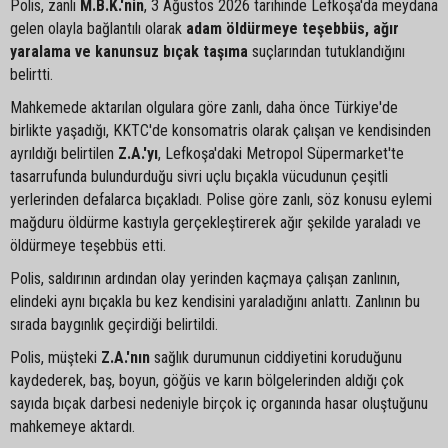
Polis, zanlı
M.B.K.'nin
, 3 Ağustos 2026 tarihinde Lefkoşa'da meydana
gelen olayla bağlantılı olarak
adam öldürmeye teşebbüs, ağır
yaralama ve kanunsuz bıçak taşıma
suçlarından tutuklandığını
belirtti.
Mahkemede aktarılan olgulara göre zanlı, daha önce Türkiye'de
birlikte yaşadığı, KKTC'de konsomatris olarak çalışan ve kendisinden
ayrıldığı belirtilen
Z.A.'yı
, Lefkoşa'daki Metropol Süpermarket'te
tasarrufunda bulundurduğu sivri uçlu bıçakla vücudunun çeşitli
yerlerinden defalarca bıçakladı. Polise göre zanlı, söz konusu eylemi
mağduru öldürme kastıyla gerçekleştirerek ağır şekilde yaraladı ve
öldürmeye teşebbüs etti.
Polis, saldırının ardından olay yerinden kaçmaya çalışan zanlının,
elindeki aynı bıçakla bu kez kendisini yaraladığını anlattı. Zanlının bu
sırada baygınlık geçirdiği belirtildi.
Polis, müşteki
Z.A.'nın
sağlık durumunun ciddiyetini koruduğunu
kaydederek, baş, boyun, göğüs ve karın bölgelerinden aldığı çok
sayıda bıçak darbesi nedeniyle birçok iç organında hasar oluştuğunu
mahkemeye aktardı.