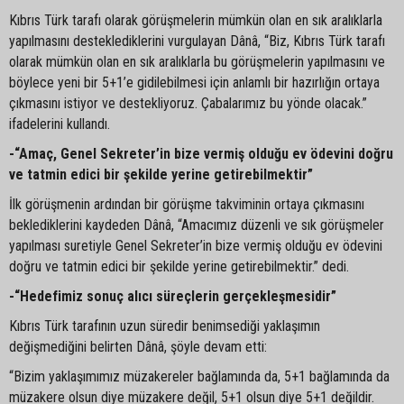
Kıbrıs Türk tarafı olarak görüşmelerin mümkün olan en sık aralıklarla
yapılmasını desteklediklerini vurgulayan Dânâ, “Biz, Kıbrıs Türk tarafı
olarak mümkün olan en sık aralıklarla bu görüşmelerin yapılmasını ve
böylece yeni bir 5+1’e gidilebilmesi için anlamlı bir hazırlığın ortaya
çıkmasını istiyor ve destekliyoruz. Çabalarımız bu yönde olacak.”
ifadelerini kullandı.
-“Amaç, Genel Sekreter’in bize vermiş olduğu ev ödevini doğru
ve tatmin edici bir şekilde yerine getirebilmektir”
İlk görüşmenin ardından bir görüşme takviminin ortaya çıkmasını
beklediklerini kaydeden Dânâ, “Amacımız düzenli ve sık görüşmeler
yapılması suretiyle Genel Sekreter’in bize vermiş olduğu ev ödevini
doğru ve tatmin edici bir şekilde yerine getirebilmektir.” dedi.
-“Hedefimiz sonuç alıcı süreçlerin gerçekleşmesidir”
Kıbrıs Türk tarafının uzun süredir benimsediği yaklaşımın
değişmediğini belirten Dânâ, şöyle devam etti:
“Bizim yaklaşımımız müzakereler bağlamında da, 5+1 bağlamında da
müzakere olsun diye müzakere değil, 5+1 olsun diye 5+1 değildir.