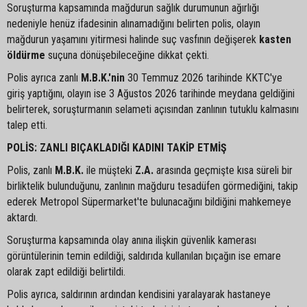
Soruşturma kapsamında mağdurun sağlık durumunun ağırlığı
nedeniyle henüz ifadesinin alınamadığını belirten polis, olayın
mağdurun yaşamını yitirmesi halinde suç vasfının değişerek
kasten
öldürme
suçuna dönüşebileceğine dikkat çekti.
Polis ayrıca zanlı
M.B.K.'nin
30 Temmuz 2026 tarihinde KKTC'ye
giriş yaptığını, olayın ise 3 Ağustos 2026 tarihinde meydana geldiğini
belirterek, soruşturmanın selameti açısından zanlının tutuklu kalmasını
talep etti.
POLİS: ZANLI BIÇAKLADIĞI KADINI TAKİP ETMİŞ
Polis, zanlı
M.B.K.
ile müşteki
Z.A.
arasında geçmişte kısa süreli bir
birliktelik bulunduğunu, zanlının mağduru tesadüfen görmediğini, takip
ederek Metropol Süpermarket'te bulunacağını bildiğini mahkemeye
aktardı.
Soruşturma kapsamında olay anına ilişkin güvenlik kamerası
görüntülerinin temin edildiği, saldırıda kullanılan bıçağın ise emare
olarak zapt edildiği belirtildi.
Polis ayrıca, saldırının ardından kendisini yaralayarak hastaneye