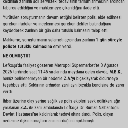
kaldırılan zanlının acil servisteki tedavisinin tamamlanmasının ardından
taburcu edildiğini ve mahkemeye çıkarıldığını ifade etti.
Yürütülen soruşturmanın devam ettiğini belirten polis, elde edilmesi
gereken ifadeler ve incelenmesi gereken deliller bulunduğunu
kaydederek zanlının bir gün daha tutuklu kalmasını talep etti.
Mahkeme, soruşturmanın selameti açısından zanlının
1 gün süreyle
poliste tutuklu kalmasına
emir verdi.
NE OLMUŞTU?
Lefkoşa'da faaliyet gösteren Metropol Süpermarket'te 3 Ağustos
2026 tarihinde saat 11.45 sıralarında meydana gelen olayda,
M.B.K.
,
henüz belirlenemeyen bir nedenle
Z.A.'yı
bıçaklayarak öldürmeye
teşebbüs etti. Saldırının ardından zanlı aynı bıçakla kendisine de zarar
verdi.
İhbar üzerine olay yerine sağlık ve polis ekipleri sevk edilirken, ağır
yaralanan
Z.A.
ile zanlı ambulansla Lefkoşa Dr. Burhan Nalbantoğlu
Devlet Hastanesi'ne kaldırılarak tedavi altına alındı. Polis, olayın
nedenine ilişkin soruşturmanın sürdüğünü açıklamıştı.