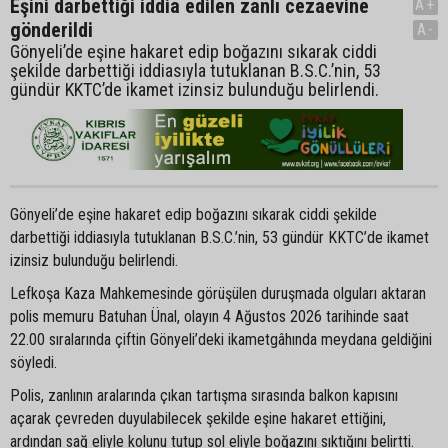
Eşini darbettiği iddia edilen zanlı cezaevine
A+
gönderildi
A-
Gönyeli’de eşine hakaret edip boğazını sıkarak ciddi
şekilde darbettiği iddiasıyla tutuklanan B.S.C.’nin, 53
gündür KKTC’de ikamet izinsiz bulunduğu belirlendi.
Gönyeli’de eşine hakaret edip boğazını sıkarak ciddi şekilde
darbettiği iddiasıyla tutuklanan B.S.C.’nin, 53 gündür KKTC’de ikamet
izinsiz bulunduğu belirlendi.
Lefkoşa Kaza Mahkemesinde görüşülen duruşmada olguları aktaran
polis memuru Batuhan Ünal, olayın 4 Ağustos 2026 tarihinde saat
22.00 sıralarında çiftin Gönyeli’deki ikametgâhında meydana geldiğini
söyledi.
Polis, zanlının aralarında çıkan tartışma sırasında balkon kapısını
açarak çevreden duyulabilecek şekilde eşine hakaret ettiğini,
ardından sağ eliyle kolunu tutup sol eliyle boğazını sıktığını belirtti.