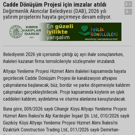
Cadde Dönüşüm Projesi için imzalar atıldı
A+
Değirmenlik Akıncılar Belediyesi (DAB), 2026 yılı
A-
yatırım projelerini hayata geçirmeye devam ediyor.
Belediyenin 2026 yılı içerisinde çıktığı üç ayrı ihale sonuçlanırken,
ihaleleri kazanan firma temsilcileriyle sözleşmeler imzalandı.
Altyapı Yenileme Projesi Hizmet Alımı ihaleleri kapsamında hayata
geçirilecek Cadde Dönüşüm Projesi ile kanalizasyon altyapısı
çalışmalarına başlanacak; büz, bordür ve parke döşemesiyle kaldırım
çalışmaları gerçekleştirilecek. Proje kapsamında köylerin en işlek
caddeleri kaldırım, aydınlatma ve oturma alanlarına kavuşturulacak.
Buna göre, 009/2026 sayılı Cihangir Köyü Altyapı Yenileme Projesi
Hizmet Alımı İhalesi’ni Alp Kardeşler İnşaat Şti. Ltd., 010/2026 sayılı
Gaziköy Köyü Altyapı Yenileme Projesi Hizmet Alımı İhalesi’ni
Özaktürk Construction Trading Ltd., 011/2026 sayılı Demirhan-