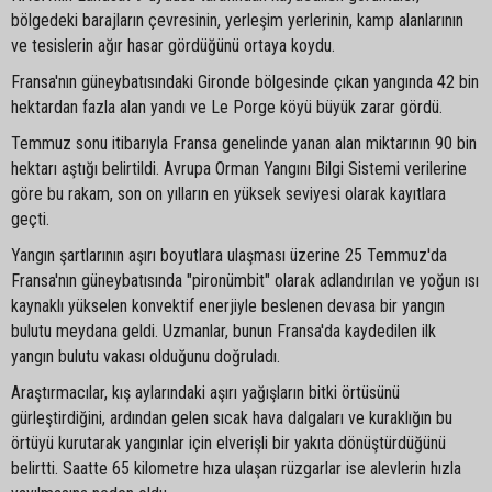
bölgedeki barajların çevresinin, yerleşim yerlerinin, kamp alanlarının
ve tesislerin ağır hasar gördüğünü ortaya koydu.
Fransa'nın güneybatısındaki Gironde bölgesinde çıkan yangında 42 bin
hektardan fazla alan yandı ve Le Porge köyü büyük zarar gördü.
Temmuz sonu itibarıyla Fransa genelinde yanan alan miktarının 90 bin
hektarı aştığı belirtildi. Avrupa Orman Yangını Bilgi Sistemi verilerine
göre bu rakam, son on yılların en yüksek seviyesi olarak kayıtlara
geçti.
Yangın şartlarının aşırı boyutlara ulaşması üzerine 25 Temmuz'da
Fransa'nın güneybatısında "pironümbit" olarak adlandırılan ve yoğun ısı
kaynaklı yükselen konvektif enerjiyle beslenen devasa bir yangın
bulutu meydana geldi. Uzmanlar, bunun Fransa'da kaydedilen ilk
yangın bulutu vakası olduğunu doğruladı.
Araştırmacılar, kış aylarındaki aşırı yağışların bitki örtüsünü
gürleştirdiğini, ardından gelen sıcak hava dalgaları ve kuraklığın bu
örtüyü kurutarak yangınlar için elverişli bir yakıta dönüştürdüğünü
belirtti. Saatte 65 kilometre hıza ulaşan rüzgarlar ise alevlerin hızla