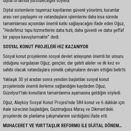
dijital ortamda yürütüleceğini söyledi.
Dijital sistemlerin taşınmaz kayıtlarının güvenli yönetimi, kurumlar
arası veri paylaşımı ve vatandaşların işlemlerini daha kısa sürede
tamamlaması açısından önemli katkı sağlayacağını ifade eden Oğuz,
“Hedefimiz tapu hizmetlerini daha hızlı, daha güvenli ve daha şeffaf
bir yapıya kavuşturmaktır” dedi.
SOSYAL KONUT PROJELERİ HIZ KAZANIYOR
Sosyal konut projelerinin sosyal devlet anlayışının önemli bir unsuru
olduğunu vurgulayan Oğuz, gençler, dar gelirli aileler ve ilk kez ev
sahibi olacak vatandaşlara yönelik çalışmaların devam ettiğini belirtti.
Yaklaşık 30 yıl aradan sonra yeniden başlatılan sosyal konut
projelerinde önemli ilerleme sağlandığını kaydeden Oğuz,
Güzelyurt’taki konutların tamamlanma aşamasına geldiğini söyledi.
Oğuz, Alayköy Sosyal Konut Projesi’nde 584 konut ve 6 dükkân için
ihale sürecinin başladığını, Gazimağusa Maraş ve Dikmen’deki
projelerde de planlama çalışmalarının sürdüğünü ifade etti.
MUHACERET VE YURTTAŞLIK REFORMU İLE DİJİTAL DÖNEM…