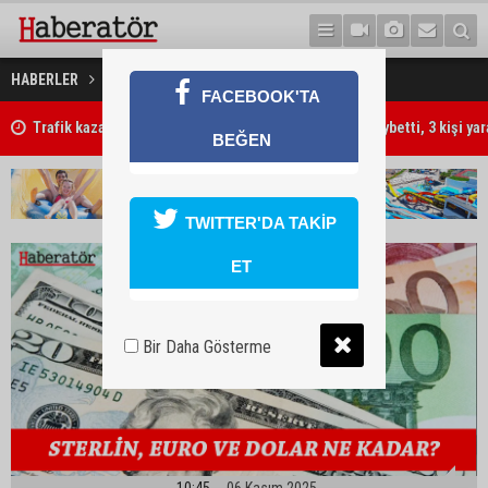
6 Kasım 2025 Döviz Kurları
HABERLER
GÜNDEM
FACEBOOK'TA
Trafik kazasında 85 yaşındaki Turan Obalı hayatını kaybetti, 3 kişi ya
BEĞEN
TWITTER'DA TAKİP
ET
Bir Daha Gösterme
10:45
06 Kasım 2025