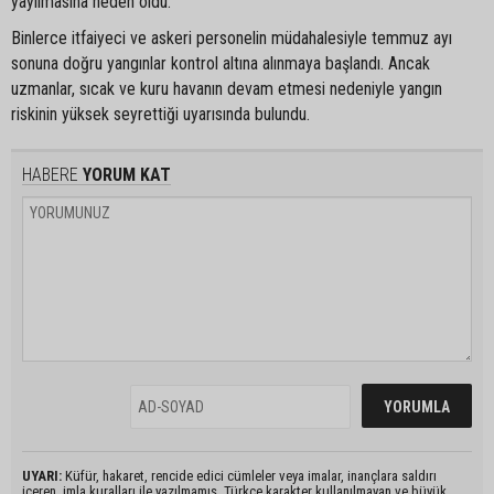
yayılmasına neden oldu.
Binlerce itfaiyeci ve askeri personelin müdahalesiyle temmuz ayı
sonuna doğru yangınlar kontrol altına alınmaya başlandı. Ancak
uzmanlar, sıcak ve kuru havanın devam etmesi nedeniyle yangın
riskinin yüksek seyrettiği uyarısında bulundu.
HABERE
YORUM KAT
UYARI:
Küfür, hakaret, rencide edici cümleler veya imalar, inançlara saldırı
içeren, imla kuralları ile yazılmamış, Türkçe karakter kullanılmayan ve büyük