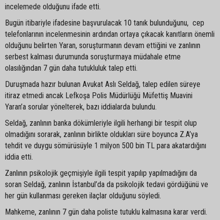
incelemede olduğunu ifade etti.
Bugün itibariyle ifadesine başvurulacak 10 tanık bulunduğunu, cep
telefonlarının incelenmesinin ardından ortaya çıkacak kanıtların önemli
olduğunu belirten Yaran, soruşturmanın devam ettiğini ve zanlının
serbest kalması durumunda soruşturmaya müdahale etme
olasılığından 7 gün daha tutukluluk talep etti.
Duruşmada hazır bulunan Avukat Aslı Seldağ, talep edilen süreye
itiraz etmedi ancak Lefkoşa Polis Müdürlüğü Müfettiş Muavini
Yaran’a sorular yönelterek, bazı iddialarda bulundu.
Seldağ, zanlının banka dökümleriyle ilgili herhangi bir tespit olup
olmadığını sorarak, zanlının birlikte oldukları süre boyunca Z.A’ya
tehdit ve duygu sömürüsüyle 1 milyon 500 bin TL para akatardığını
iddia etti.
Zanlının psikolojik geçmişiyle ilgili tespit yapılıp yapılmadığını da
soran Seldağ, zanlının İstanbul’da da psikolojik tedavi gördüğünü ve
her gün kullanması gereken ilaçlar olduğunu söyledi.
Mahkeme, zanlının 7 gün daha poliste tutuklu kalmasına karar verdi.