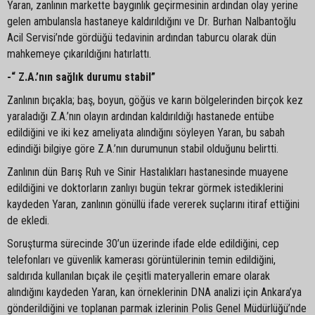
Yaran, zanlının markette baygınlık geçirmesinin ardından olay yerine
gelen ambulansla hastaneye kaldırıldığını ve Dr. Burhan Nalbantoğlu
Acil Servisi’nde gördüğü tedavinin ardından taburcu olarak dün
mahkemeye çıkarıldığını hatırlattı.
-“ Z.A.’nın sağlık durumu stabil”
Zanlının bıçakla; baş, boyun, göğüs ve karın bölgelerinden birçok kez
yaraladığı Z.A.’nın olayın ardından kaldırıldığı hastanede entübe
edildiğini ve iki kez ameliyata alındığını söyleyen Yaran, bu sabah
edindiği bilgiye göre Z.A.’nın durumunun stabil olduğunu belirtti.
Zanlının dün Barış Ruh ve Sinir Hastalıkları hastanesinde muayene
edildiğini ve doktorların zanlıyı bugün tekrar görmek istediklerini
kaydeden Yaran, zanlının gönüllü ifade vererek suçlarını itiraf ettiğini
de ekledi.
Soruşturma sürecinde 30’un üzerinde ifade elde edildiğini, cep
telefonları ve güvenlik kamerası görüntülerinin temin edildiğini,
saldırıda kullanılan bıçak ile çeşitli materyallerin emare olarak
alındığını kaydeden Yaran, kan örneklerinin DNA analizi için Ankara’ya
gönderildiğini ve toplanan parmak izlerinin Polis Genel Müdürlüğü’nde