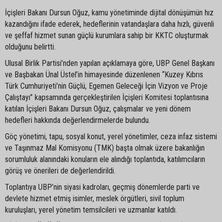
İçişleri Bakanı Dursun Oğuz, kamu yönetiminde dijital dönüşümün hız
kazandığını ifade ederek, hedeflerinin vatandaşlara daha hızlı, güvenli
ve şeffaf hizmet sunan güçlü kurumlara sahip bir KKTC oluşturmak
olduğunu belirtti.
Ulusal Birlik Partisi’nden yapılan açıklamaya göre, UBP Genel Başkanı
ve Başbakan Ünal Üstel’in himayesinde düzenlenen “Kuzey Kıbrıs
Türk Cumhuriyeti’nin Güçlü, Egemen Geleceği İçin Vizyon ve Proje
Çalıştayı” kapsamında gerçekleştirilen İçişleri Komitesi toplantısına
katılan İçişleri Bakanı Dursun Oğuz, çalışmalar ve yeni dönem
hedefleri hakkında değerlendirmelerde bulundu.
Göç yönetimi, tapu, sosyal konut, yerel yönetimler, ceza infaz sistemi
ve Taşınmaz Mal Komisyonu (TMK) başta olmak üzere bakanlığın
sorumluluk alanındaki konuların ele alındığı toplantıda, katılımcıların
görüş ve önerileri de değerlendirildi.
Toplantıya UBP’nin siyasi kadroları, geçmiş dönemlerde parti ve
devlete hizmet etmiş isimler, meslek örgütleri, sivil toplum
kuruluşları, yerel yönetim temsilcileri ve uzmanlar katıldı.