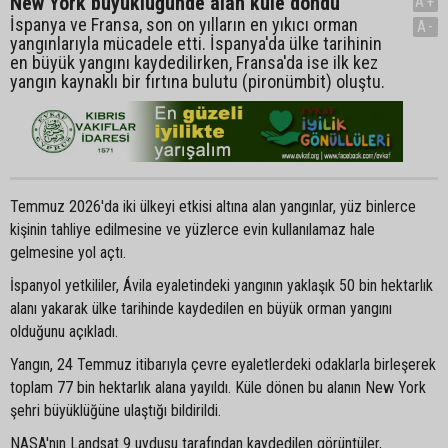
New York büyüklüğünde alan küle döndü
A+
İspanya ve Fransa, son on yılların en yıkıcı orman
A-
yangınlarıyla mücadele etti. İspanya'da ülke tarihinin
en büyük yangını kaydedilirken, Fransa'da ise ilk kez
yangın kaynaklı bir fırtına bulutu (pironümbit) oluştu.
Temmuz 2026'da iki ülkeyi etkisi altına alan yangınlar, yüz binlerce
kişinin tahliye edilmesine ve yüzlerce evin kullanılamaz hale
gelmesine yol açtı.
İspanyol yetkililer, Ávila eyaletindeki yangının yaklaşık 50 bin hektarlık
alanı yakarak ülke tarihinde kaydedilen en büyük orman yangını
olduğunu açıkladı.
Yangın, 24 Temmuz itibarıyla çevre eyaletlerdeki odaklarla birleşerek
toplam 77 bin hektarlık alana yayıldı. Küle dönen bu alanın New York
şehri büyüklüğüne ulaştığı bildirildi.
NASA'nın Landsat 9 uydusu tarafından kaydedilen görüntüler,