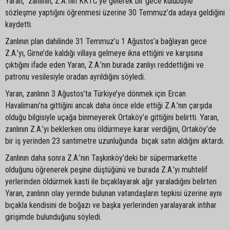
Yaran, zanlının, Z.A.’nın KKTC’ye gelerek bir gece kulübüyle
sözleşme yaptığını öğrenmesi üzerine 30 Temmuz’da adaya geldiğini
kaydetti.
Zanlının plan dahilinde 31 Temmuz’u 1 Ağustos’a bağlayan gece
Z.A.’yı, Girne’de kaldığı villaya gelmeye ikna ettiğini ve karşısına
çıktığını ifade eden Yaran, Z.A.’nın burada zanlıyı reddettiğini ve
patronu vesilesiyle oradan ayrıldığını söyledi.
Yaran, zanlının 3 Ağustos’ta Türkiye’ye dönmek için Ercan
Havalimanı’na gittiğini ancak daha önce elde ettiği Z.A.’nın çarşıda
olduğu bilgisiyle uçağa binmeyerek Ortaköy’e gittiğini belirtti. Yaran,
zanlının Z.A.’yı beklerken onu öldürmeye karar verdiğini, Ortaköy’de
bir iş yerinden 23 santimetre uzunluğunda bıçak satın aldığını aktardı.
Zanlının daha sonra Z.A.’nın Taşkınköy’deki bir süpermarkette
olduğunu öğrenerek peşine düştüğünü ve burada Z.A.’yı muhtelif
yerlerinden öldürmek kasti ile bıçaklayarak ağır yaraladığını belirten
Yaran, zanlının olay yerinde bulunan vatandaşların tepkisi üzerine aynı
bıçakla kendisini de boğazı ve başka yerlerinden yaralayarak intihar
girişimde bulunduğunu söyledi.