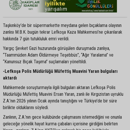
Taşkınköy’de bir süpermarkette meydana gelen bıçaklama olayının
zanlısı M.B.K. bugün tekrar Lefkoşa Kaza Mahkemesi’ne çıkarılarak
hakkında 7 gün tutukluluk emri verildi.
Yargıç Şevket Gazi huzurunda görüşülen duruşmada zanlıya,
“Taammüden Adam Öldürmeye Teşebbüs”, “Ağır Yaralama” ve
“Kanunsuz Bıçak Taşıma” suçlamaları yöneltildi.
-Lefkoşa Polis Müdürlüğü Müfettiş Muavini Yaran bulguları
aktardı
Mahkemede soruşturmayla ilgili bulguları aktaran Lefkoşa Polis
Müdürlüğü Müfettiş Muavini Ersan Yaran, zanlı ile Kırgızistan uyruklu
Z.A.’nın 2026 yılının Ocak ayında tanıştığını ve Türkiye’de bir süre
birlikte olduklarını söyledi.
Zanlının, Z.A.’nın gece kulübünde çalışmasını istemediğini ve onunla
geleceğe yönelik hayat kurma çabaları içerisine girdiğini belirten