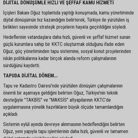
DİJİTAL DÖNÜŞÜMLE HIZLI VE ŞEFFAF KAMU HİZMETİ
İçişleri Bakanı Oğuz toplantıda yaptığı konuşmada, kamu yönetiminde
dijital dönüşümün hız kazandığını belirterek, Türkiye ile yürütülen iş
birlikleri sayesinde stratejik projelerin hayata geçirildiğini söyledi.
Hedeflerinin vatandaşlara daha hızlı, güvenli ve şeffaf hizmet sunan
güçlü kurumlara sahip bir KKTC oluşturmak olduğunu ifade eden
Oğuz, göç yönetiminden tapu sistemine, sosyal konut projelerinden
iskân politikalarına kadar birçok alanda reform çalışmalarının
sürdüğünü kaydetti.
TAPUDA DİJİTAL DÖNEM...
Tapu ve Kadastro Dairesi’nde yürütülen dönüşüm çalışmalarının
önemli bir aşamaya geldiğini belirten Oğuz, Türkiye’nin teknik
desteğiyle "TAKBİS" ve "MAKSİS" altyapılarının KKTC’de
uygulanmasına yönelik hazırlıkların büyük ölçüde tamamlandığını
açıkladı.
Sistemin eylül ayında devreye alınmasının hedeflendiğini belirten
Oğuz, yeni yapıyla tapu işlemlerinin daha hızlı, güvenli ve tamamen