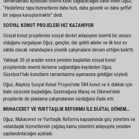
tamamlaması açısından önemli katkı sağlayacağını ifade eden Oğuz,
“Hedefimiz tapu hizmetlerini daha hızlı, daha güvenli ve daha şeffaf
bir yapıya kavuşturmaktır” dedi.
SOSYAL KONUT PROJELERİ HIZ KAZANIYOR
Sosyal konut projelerinin sosyal devlet anlayışının önemli bir unsuru
olduğunu vurgulayan Oğuz, gençler, dar gelirli aileler ve ilk kez ev
sahibi olacak vatandaşlara yönelik çalışmaların devam ettiğini belirtti.
Yaklaşık 30 yıl aradan sonra yeniden başlatılan sosyal konut
projelerinde önemli ilerleme sağlandığını kaydeden Oğuz,
Güzelyurt’taki konutların tamamlanma aşamasına geldiğini söyledi.
Oğuz, Alayköy Sosyal Konut Projesi’nde 584 konut ve 6 dükkân için
ihale sürecinin başladığını, Gazimağusa Maraş ve Dikmen’deki
projelerde de planlama çalışmalarının sürdüğünü ifade etti.
MUHACERET VE YURTTAŞLIK REFORMU İLE DİJİTAL DÖNEM…
Oğuz, Muhaceret ve Yurttaşlık Reformu kapsamında göç yönetimi ve
vatandaşlık hizmetlerinin çağdaş kamu yönetimi anlayışıyla yeniden
yapılandırılacağını açıkladı.