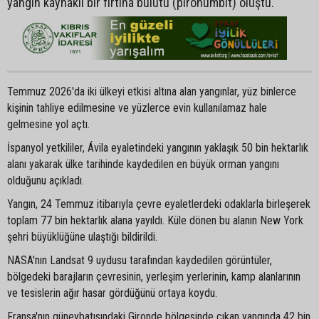
yangın kaynaklı bir fırtına bulutu (pironümbit) oluştu.
Temmuz 2026'da iki ülkeyi etkisi altına alan yangınlar, yüz binlerce
kişinin tahliye edilmesine ve yüzlerce evin kullanılamaz hale
gelmesine yol açtı.
İspanyol yetkililer, Ávila eyaletindeki yangının yaklaşık 50 bin hektarlık
alanı yakarak ülke tarihinde kaydedilen en büyük orman yangını
olduğunu açıkladı.
Yangın, 24 Temmuz itibarıyla çevre eyaletlerdeki odaklarla birleşerek
toplam 77 bin hektarlık alana yayıldı. Küle dönen bu alanın New York
şehri büyüklüğüne ulaştığı bildirildi.
NASA'nın Landsat 9 uydusu tarafından kaydedilen görüntüler,
bölgedeki barajların çevresinin, yerleşim yerlerinin, kamp alanlarının
ve tesislerin ağır hasar gördüğünü ortaya koydu.
Fransa'nın güneybatısındaki Gironde bölgesinde çıkan yangında 42 bin