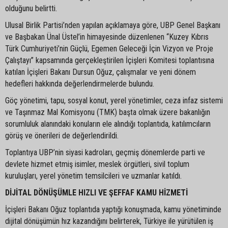
olduğunu belirtti.
Ulusal Birlik Partisi’nden yapılan açıklamaya göre, UBP Genel Başkanı
ve Başbakan Ünal Üstel’in himayesinde düzenlenen “Kuzey Kıbrıs
Türk Cumhuriyeti’nin Güçlü, Egemen Geleceği İçin Vizyon ve Proje
Çalıştayı” kapsamında gerçekleştirilen İçişleri Komitesi toplantısına
katılan İçişleri Bakanı Dursun Oğuz, çalışmalar ve yeni dönem
hedefleri hakkında değerlendirmelerde bulundu.
Göç yönetimi, tapu, sosyal konut, yerel yönetimler, ceza infaz sistemi
ve Taşınmaz Mal Komisyonu (TMK) başta olmak üzere bakanlığın
sorumluluk alanındaki konuların ele alındığı toplantıda, katılımcıların
görüş ve önerileri de değerlendirildi.
Toplantıya UBP’nin siyasi kadroları, geçmiş dönemlerde parti ve
devlete hizmet etmiş isimler, meslek örgütleri, sivil toplum
kuruluşları, yerel yönetim temsilcileri ve uzmanlar katıldı.
DİJİTAL DÖNÜŞÜMLE HIZLI VE ŞEFFAF KAMU HİZMETİ
İçişleri Bakanı Oğuz toplantıda yaptığı konuşmada, kamu yönetiminde
dijital dönüşümün hız kazandığını belirterek, Türkiye ile yürütülen iş