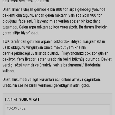
belirterek sert tepki gösterdi.
Onalt, limana ulaşan gemide 4 bin 800 ton arpa geleceği yönünde
beklenti oluştuğunu, ancak gelen miktarın yalnızca 2bin 900 ton
olduğunu ifade etti. “Hayvancımıza verilen sözler bir kez daha
tutulmadı. Gelen arpa miktarı açıkça yetersizdir. Bu durum üreticiyi
çaresizliğe itiyor” dedi.
TÜK tarafından getirilen arpanın sektördeki ihtiyacı karşılamaktan
uzak olduğunu vurgulayan Onalt, mevcut yem krizinin
derinleşebileceği uyarısında bulundu. “Hayvancımızı çok zor günler
bekliyor. Yem fiyatları zaten üreticinin belini bükmüş durumda. Devlet,
verdiği sözü tutmalı ve üreticiyi yalnız bırakmamalı,” ifadelerini
kullandı.
Onalt, hükümeti ve ilgili kurumları acil önlem almaya çağırırken,
üreticinin sesine kulak verilmesi gerektiğinin altını çizdi.
HABERE
YORUM KAT