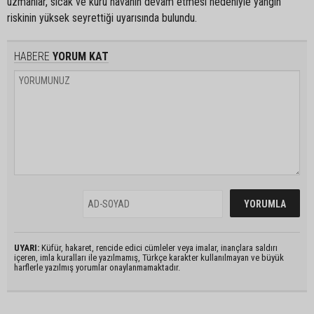
uzmanlar, sıcak ve kuru havanın devam etmesi nedeniyle yangın
riskinin yüksek seyrettiği uyarısında bulundu.
HABERE
YORUM KAT
UYARI:
Küfür, hakaret, rencide edici cümleler veya imalar, inançlara saldırı
içeren, imla kuralları ile yazılmamış, Türkçe karakter kullanılmayan ve büyük
harflerle yazılmış yorumlar onaylanmamaktadır.