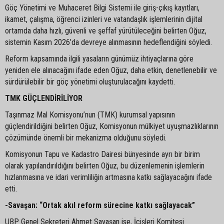
Göç Yönetimi ve Muhaceret Bilgi Sistemi ile giriş-çıkış kayıtları,
ikamet, çalışma, öğrenci izinleri ve vatandaşlık işlemlerinin dijital
ortamda daha hızlı, güvenli ve şeffaf yürütüleceğini belirten Oğuz,
sistemin Kasım 2026’da devreye alınmasının hedeflendiğini söyledi.
Reform kapsamında ilgili yasaların günümüz ihtiyaçlarına göre
yeniden ele alınacağını ifade eden Oğuz, daha etkin, denetlenebilir ve
sürdürülebilir bir göç yönetimi oluşturulacağını kaydetti.
TMK GÜÇLENDİRİLİYOR
Taşınmaz Mal Komisyonu’nun (TMK) kurumsal yapısının
güçlendirildiğini belirten Oğuz, Komisyonun mülkiyet uyuşmazlıklarının
çözümünde önemli bir mekanizma olduğunu söyledi.
Komisyonun Tapu ve Kadastro Dairesi bünyesinde ayrı bir birim
olarak yapılandırıldığını belirten Oğuz, bu düzenlemenin işlemlerin
hızlanmasına ve idari verimliliğin artmasına katkı sağlayacağını ifade
etti.
-Savaşan: “Ortak akıl reform sürecine katkı sağlayacak”
UBP Genel Sekreteri Ahmet Savaşan ise, İçişleri Komitesi