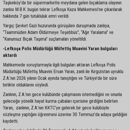
Taşkınköy’de bir süpermarkette meydana gelen bıçaklama olayının
zanlısı M.B.K. bugün tekrar Lefkoşa Kaza Mahkemesi’ne çıkarılarak
hakkında 7 gün tutukluluk emri verildi.
Yargıç Şevket Gazi huzurunda görüşülen duruşmada zanlıya,
“Taammüden Adam Öldürmeye Teşebbüs”, “Ağır Yaralama” ve
“Kanunsuz Bıçak Taşıma” suçlamaları yöneltildi.
-Lefkoşa Polis Müdürlüğü Müfettiş Muavini Yaran bulguları
aktardı
Mahkemede soruşturmayla ilgili bulguları aktaran Lefkoşa Polis
Müdürlüğü Müfettiş Muavini Ersan Yaran, zanlı ile Kırgızistan uyruklu
Z.A.’nın 2026 yılının Ocak ayında tanıştığını ve Türkiye’de bir süre
birlikte olduklarını söyledi.
Zanlının, Z.A.’nın gece kulübünde çalışmasını istemediğini ve onunla
geleceğe yönelik hayat kurma çabaları içerisine girdiğini belirten
Yaran, zanlının, Z.A.’nın KKTC’ye gelerek bir gece kulübüyle
sözleşme yaptığını öğrenmesi üzerine 30 Temmuz’da adaya geldiğini
kaydetti.