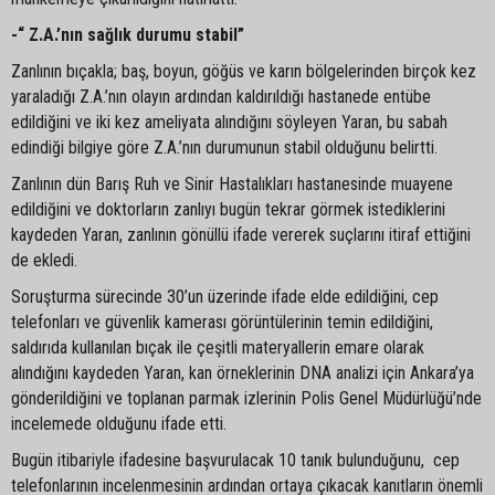
-“ Z.A.’nın sağlık durumu stabil”
Zanlının bıçakla; baş, boyun, göğüs ve karın bölgelerinden birçok kez
yaraladığı Z.A.’nın olayın ardından kaldırıldığı hastanede entübe
edildiğini ve iki kez ameliyata alındığını söyleyen Yaran, bu sabah
edindiği bilgiye göre Z.A.’nın durumunun stabil olduğunu belirtti.
Zanlının dün Barış Ruh ve Sinir Hastalıkları hastanesinde muayene
edildiğini ve doktorların zanlıyı bugün tekrar görmek istediklerini
kaydeden Yaran, zanlının gönüllü ifade vererek suçlarını itiraf ettiğini
de ekledi.
Soruşturma sürecinde 30’un üzerinde ifade elde edildiğini, cep
telefonları ve güvenlik kamerası görüntülerinin temin edildiğini,
saldırıda kullanılan bıçak ile çeşitli materyallerin emare olarak
alındığını kaydeden Yaran, kan örneklerinin DNA analizi için Ankara’ya
gönderildiğini ve toplanan parmak izlerinin Polis Genel Müdürlüğü’nde
incelemede olduğunu ifade etti.
Bugün itibariyle ifadesine başvurulacak 10 tanık bulunduğunu, cep
telefonlarının incelenmesinin ardından ortaya çıkacak kanıtların önemli