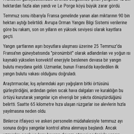
hektardan fazla alan yandı ve Le Porge köyü büyük zarar gördü.
Temmuz sonu itibarıyla Fransa genelinde yanan alan miktarının 90 bin
hektarı aştığı belirtildi. Avrupa Orman Yangını Bilgi Sistemi verilerine
göre bu rakam, son on yılların en yüksek seviyesi olarak kayıtlara
geçti.
Yangın şartlarının aşırı boyutlara ulaşması üzerine 25 Temmuz'da
Fransa'nın güneybatısında "pironümbit" olarak adlandırılan ve yoğun ısı
kaynaklı yükselen konvektif enerjiyle beslenen devasa bir yangın
bulutu meydana geldi. Uzmanlar, bunun Fransa'da kaydedilen ilk
yangın bulutu vakası olduğunu doğruladı.
Araştırmacılar, kış aylarındaki aşırı yağışların bitki örtüsünü
gürleştirdiğini, ardından gelen sıcak hava dalgaları ve kuraklığın bu
örtüyü kurutarak yangınlar için elverişli bir yakıta dönüştürdüğünü
belirtti. Saatte 65 kilometre hıza ulaşan rüzgarlar ise alevlerin hızla
yayılmasına neden oldu.
Binlerce itfaiyeci ve askeri personelin müdahalesiyle temmuz ayı
sonuna doğru yangınlar kontrol altına alınmaya başlandı. Ancak