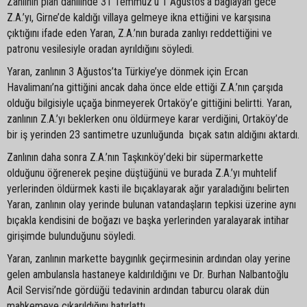
Zanlının plan dahilinde 31 Temmuz’u 1 Ağustos’a bağlayan gece
Z.A.’yı, Girne’de kaldığı villaya gelmeye ikna ettiğini ve karşısına
çıktığını ifade eden Yaran, Z.A.’nın burada zanlıyı reddettiğini ve
patronu vesilesiyle oradan ayrıldığını söyledi.
Yaran, zanlının 3 Ağustos’ta Türkiye’ye dönmek için Ercan
Havalimanı’na gittiğini ancak daha önce elde ettiği Z.A.’nın çarşıda
olduğu bilgisiyle uçağa binmeyerek Ortaköy’e gittiğini belirtti. Yaran,
zanlının Z.A.’yı beklerken onu öldürmeye karar verdiğini, Ortaköy’de
bir iş yerinden 23 santimetre uzunluğunda bıçak satın aldığını aktardı.
Zanlının daha sonra Z.A.’nın Taşkınköy’deki bir süpermarkette
olduğunu öğrenerek peşine düştüğünü ve burada Z.A.’yı muhtelif
yerlerinden öldürmek kasti ile bıçaklayarak ağır yaraladığını belirten
Yaran, zanlının olay yerinde bulunan vatandaşların tepkisi üzerine aynı
bıçakla kendisini de boğazı ve başka yerlerinden yaralayarak intihar
girişimde bulunduğunu söyledi.
Yaran, zanlının markette baygınlık geçirmesinin ardından olay yerine
gelen ambulansla hastaneye kaldırıldığını ve Dr. Burhan Nalbantoğlu
Acil Servisi’nde gördüğü tedavinin ardından taburcu olarak dün
mahkemeye çıkarıldığını hatırlattı.