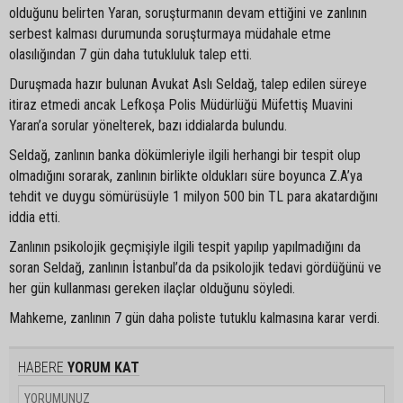
olduğunu belirten Yaran, soruşturmanın devam ettiğini ve zanlının
serbest kalması durumunda soruşturmaya müdahale etme
olasılığından 7 gün daha tutukluluk talep etti.
Duruşmada hazır bulunan Avukat Aslı Seldağ, talep edilen süreye
itiraz etmedi ancak Lefkoşa Polis Müdürlüğü Müfettiş Muavini
Yaran’a sorular yönelterek, bazı iddialarda bulundu.
Seldağ, zanlının banka dökümleriyle ilgili herhangi bir tespit olup
olmadığını sorarak, zanlının birlikte oldukları süre boyunca Z.A’ya
tehdit ve duygu sömürüsüyle 1 milyon 500 bin TL para akatardığını
iddia etti.
Zanlının psikolojik geçmişiyle ilgili tespit yapılıp yapılmadığını da
soran Seldağ, zanlının İstanbul’da da psikolojik tedavi gördüğünü ve
her gün kullanması gereken ilaçlar olduğunu söyledi.
Mahkeme, zanlının 7 gün daha poliste tutuklu kalmasına karar verdi.
HABERE
YORUM KAT