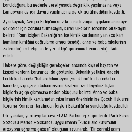
konulduğunu, bu nedenle yerel yasada değişiklik yapılmasına veya
kamuoyuna ayrıca duyuru yapılmasına gerek görülmediğini kaydetti.
Aynı kaynak, Avrupa Birliği’nin söz konusu tüzüğün uygulanmasını üye
devletler için zorunlu tutmadığını, kararı ülkelerin tercihine bıraktığını
belirtti. “Rum İçişleri Bakanlığı’nın ise kimlik kartlarının yalnızca kart
hamilinin kimliğini doğrulama amacı taşıdığı, anne ve baba bilgilerinin
zaten doğum belgesinde yer aldığı” görüşünü benimsediği ifade
edildi.
Habere göre, değişikliğin gerekçeleri arasında kişisel hayatın ve
kişisel verilerin korunması da gösterildi. Bakanlık yetkilisi, önceki
kimlik kartlarında “babası bilinmeyen çocukların” kartlarında bu
hanede çizgi işareti bulunmasının, kişilerin özel hayatına ilişkin
bilgilerin açığa çıkmasına neden olduğunu belirtti. Anne ve baba
bilgilerinin kimlik kartlarından çıkarılması önerisinin ise Çocuk Haklarını
Koruma Komiseri tarafından İçişleri Bakanlığı’na sunulduğu kaydedildi.
Öte yandan, yeni uygulamaya ELAM Partisi tepki gösterdi. Parti Basın
Sözcüsü Marios Pelekanos, uygulamanın “kutsal aile kurumunu
erozyona uğratma çabası” olduğunu savunarak, “Bir sonraki adım