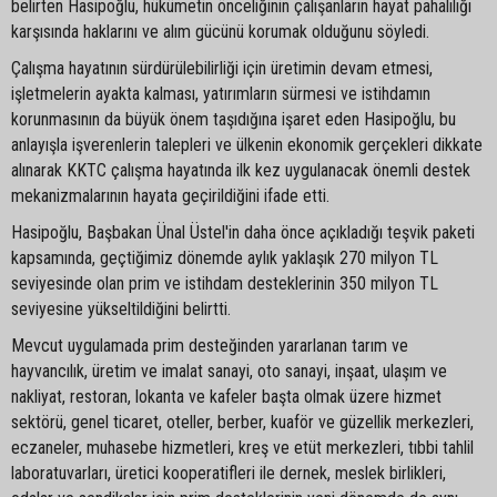
belirten Hasipoğlu, hükümetin önceliğinin çalışanların hayat pahalılığı
karşısında haklarını ve alım gücünü korumak olduğunu söyledi.
Çalışma hayatının sürdürülebilirliği için üretimin devam etmesi,
işletmelerin ayakta kalması, yatırımların sürmesi ve istihdamın
korunmasının da büyük önem taşıdığına işaret eden Hasipoğlu, bu
anlayışla işverenlerin talepleri ve ülkenin ekonomik gerçekleri dikkate
alınarak KKTC çalışma hayatında ilk kez uygulanacak önemli destek
mekanizmalarının hayata geçirildiğini ifade etti.
Hasipoğlu, Başbakan Ünal Üstel'in daha önce açıkladığı teşvik paketi
kapsamında, geçtiğimiz dönemde aylık yaklaşık 270 milyon TL
seviyesinde olan prim ve istihdam desteklerinin 350 milyon TL
seviyesine yükseltildiğini belirtti.
Mevcut uygulamada prim desteğinden yararlanan tarım ve
hayvancılık, üretim ve imalat sanayi, oto sanayi, inşaat, ulaşım ve
nakliyat, restoran, lokanta ve kafeler başta olmak üzere hizmet
sektörü, genel ticaret, oteller, berber, kuaför ve güzellik merkezleri,
eczaneler, muhasebe hizmetleri, kreş ve etüt merkezleri, tıbbi tahlil
laboratuvarları, üretici kooperatifleri ile dernek, meslek birlikleri,