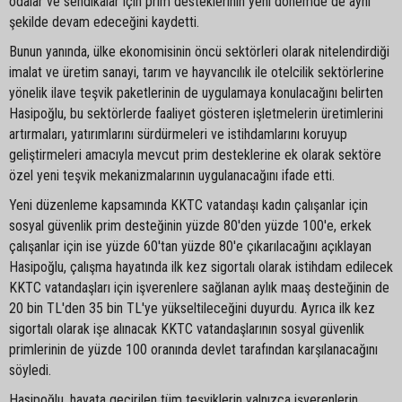
odalar ve sendikalar için prim desteklerinin yeni dönemde de aynı
şekilde devam edeceğini kaydetti.
Bunun yanında, ülke ekonomisinin öncü sektörleri olarak nitelendirdiği
imalat ve üretim sanayi, tarım ve hayvancılık ile otelcilik sektörlerine
yönelik ilave teşvik paketlerinin de uygulamaya konulacağını belirten
Hasipoğlu, bu sektörlerde faaliyet gösteren işletmelerin üretimlerini
artırmaları, yatırımlarını sürdürmeleri ve istihdamlarını koruyup
geliştirmeleri amacıyla mevcut prim desteklerine ek olarak sektöre
özel yeni teşvik mekanizmalarının uygulanacağını ifade etti.
Yeni düzenleme kapsamında KKTC vatandaşı kadın çalışanlar için
sosyal güvenlik prim desteğinin yüzde 80'den yüzde 100'e, erkek
çalışanlar için ise yüzde 60'tan yüzde 80'e çıkarılacağını açıklayan
Hasipoğlu, çalışma hayatında ilk kez sigortalı olarak istihdam edilecek
KKTC vatandaşları için işverenlere sağlanan aylık maaş desteğinin de
20 bin TL'den 35 bin TL'ye yükseltileceğini duyurdu. Ayrıca ilk kez
sigortalı olarak işe alınacak KKTC vatandaşlarının sosyal güvenlik
primlerinin de yüzde 100 oranında devlet tarafından karşılanacağını
söyledi.
Hasipoğlu, hayata geçirilen tüm teşviklerin yalnızca işverenlerin