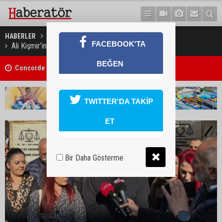
HABERLER
GÜNDEM
FACEBOOK'TA
Ali Kişmir’in davası karar için süresiz ertelendi
BEĞEN
Concorde Aria Hotel kapılarını açtı
TWITTER'DA TAKİP
ET
Bir Daha Gösterme