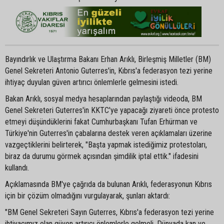
Bayındırlık ve Ulaştırma Bakanı Erhan Arıklı, Birleşmiş Milletler (BM)
Genel Sekreteri Antonio Guterres'in, Kıbrıs'a federasyon tezi yerine
ihtiyaç duyulan güven artırıcı önlemlerle gelmesini istedi.
Bakan Arıklı, sosyal medya hesaplarından paylaştığı videoda, BM
Genel Sekreteri Guterres'in KKTC'ye yapacağı ziyareti önce protesto
etmeyi düşündüklerini fakat Cumhurbaşkanı Tufan Erhürman ve
Türkiye'nin Guterres'in çabalarına destek veren açıklamaları üzerine
vazgeçtiklerini belirterek, "Başta yapmak istediğimiz protestoları,
biraz da durumu görmek açısından şimdilik iptal ettik." ifadesini
kullandı.
Açıklamasında BM'ye çağrıda da bulunan Arıklı, federasyonun Kıbrıs
için bir çözüm olmadığını vurgulayarak, şunları aktardı:
"BM Genel Sekreteri Sayın Guterres, Kıbrıs'a federasyon tezi yerine
ihtiyacımız olan güven artırıcı önlemlerle gelmeli. Dünyada kan ve