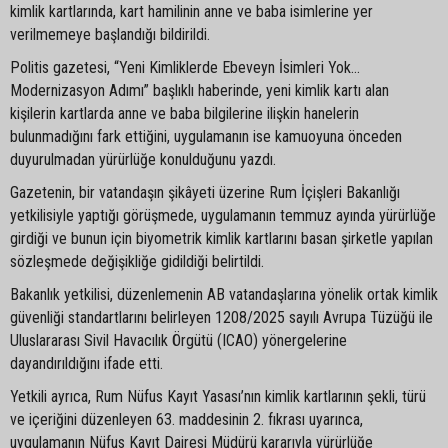
kimlik kartlarında, kart hamilinin anne ve baba isimlerine yer
verilmemeye başlandığı bildirildi.
Politis gazetesi, “Yeni Kimliklerde Ebeveyn İsimleri Yok…
Modernizasyon Adımı” başlıklı haberinde, yeni kimlik kartı alan
kişilerin kartlarda anne ve baba bilgilerine ilişkin hanelerin
bulunmadığını fark ettiğini, uygulamanın ise kamuoyuna önceden
duyurulmadan yürürlüğe konulduğunu yazdı.
Gazetenin, bir vatandaşın şikâyeti üzerine Rum İçişleri Bakanlığı
yetkilisiyle yaptığı görüşmede, uygulamanın temmuz ayında yürürlüğe
girdiği ve bunun için biyometrik kimlik kartlarını basan şirketle yapılan
sözleşmede değişikliğe gidildiği belirtildi.
Bakanlık yetkilisi, düzenlemenin AB vatandaşlarına yönelik ortak kimlik
güvenliği standartlarını belirleyen 1208/2025 sayılı Avrupa Tüzüğü ile
Uluslararası Sivil Havacılık Örgütü (ICAO) yönergelerine
dayandırıldığını ifade etti.
Yetkili ayrıca, Rum Nüfus Kayıt Yasası’nın kimlik kartlarının şekli, türü
ve içeriğini düzenleyen 63. maddesinin 2. fıkrası uyarınca,
uygulamanın Nüfus Kayıt Dairesi Müdürü kararıyla yürürlüğe