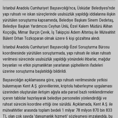
İstanbul Anadolu Cumhuriyet Başsavcılığı'nca, Üsküdar Belediyesi'nde
yapı ruhsatı ve iskan süreçlerinde usulsüzlük yapıldığı iddialarına ilişkin
yürütülen soruşturma kapsamında, Belediye Başkanı Sinem Dedetaş,
Belediye Başkan Yardımcısı Ceyhun Ünlü, Özel Kalem Müdürü Alihan
Koçoğlu, Mimar Burçin Çevik, İş Takipçisi Adem Altıntaş ile Müteahhit
Bülent Orhan Tozkoparan olmak üzere 6 kişi gözaltına alındı.
İstanbul Anadolu Cumhuriyet Başsavcılığı Özel Soruşturma Bürosu
koordinesinde yürütülen soruşturmada, yapı ruhsatı ile iskan ruhsatı
verilmesi sürecinde usulsüzlük yapıldığı yönündeki ihbarlar, mağdur
beyanları ve etkin pişmanlıktan yararlanan şüphelilerin ifadeleri
üzerine soruşturma başlatıldığı bildirildi.
Başsavcılığın açıklamasına göre, yapı ruhsatı verilmesinde yetkisi
bulunmayan Kent A.Ş. görevlilerinin, kriptolu haberleşme uygulaması
üzerinden oluşturulan iletişim ağıyla ada-parsel bazlı renklendirmeler
içeren tablolar hazırlayarak belediye personelini yönlendirdiği ve
ruhsat sürecini koordine ettiği öne sürüldü. Açıklamada, Kent A.Ş. ile
müteahhitler arasında toplam bedeli 1 milyar 78 milyon 870 bin 833
TL olan çok sayıda 'danışmanlık hizmeti' sözleşmesi imzalandığı, bu