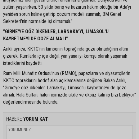
zulüm yaşanırken, 50 yıldır barış ve huzurun hakim olduğu bir Ada'yı
yeniden sorun haline getirip çözüm modeli sunmak, BM Genel
Sekreteri'nin normalde işi olmamalı."
"GİRNE'YE GÖZ DİKENLER, LARNAKA'YI, LİMASOL'U
KAYBETMEYİ DE GÖZE ALMALI"
Arıklı ayrıca, KKTC'nin kimsenin toprağında gözü olmadığının altını
çizerek, Rumlarla iç içe değil, yan yana iyi komşu olarak yaşamak
istediklerini kaydetti.
Rum Milli Muhafız Ordusu'nun (RMMO), papazların ve siyasetçilerin
KKTC topraklarını hedef alan açıklamalarına değinen Bakan Arıklı,
"Girne’ye göz dikenler, Larnaka’yı, Limasol’u kaybetmeyi de göze
almalı. Hala Sultan, halen içimizde ukde ve öksüz kalmış bizi bekliyor"
değerlendirmesinde bulundu.
HABERE
YORUM KAT