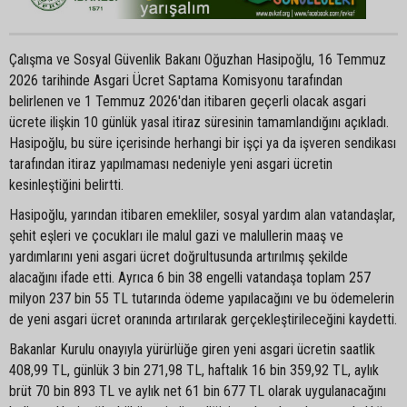
Çalışma ve Sosyal Güvenlik Bakanı Oğuzhan Hasipoğlu, 16 Temmuz
2026 tarihinde Asgari Ücret Saptama Komisyonu tarafından
belirlenen ve 1 Temmuz 2026'dan itibaren geçerli olacak asgari
ücrete ilişkin 10 günlük yasal itiraz süresinin tamamlandığını açıkladı.
Hasipoğlu, bu süre içerisinde herhangi bir işçi ya da işveren sendikası
tarafından itiraz yapılmaması nedeniyle yeni asgari ücretin
kesinleştiğini belirtti.
Hasipoğlu, yarından itibaren emekliler, sosyal yardım alan vatandaşlar,
şehit eşleri ve çocukları ile malul gazi ve malullerin maaş ve
yardımlarını yeni asgari ücret doğrultusunda artırılmış şekilde
alacağını ifade etti. Ayrıca 6 bin 38 engelli vatandaşa toplam 257
milyon 237 bin 55 TL tutarında ödeme yapılacağını ve bu ödemelerin
de yeni asgari ücret oranında artırılarak gerçekleştirileceğini kaydetti.
Bakanlar Kurulu onayıyla yürürlüğe giren yeni asgari ücretin saatlik
408,99 TL, günlük 3 bin 271,98 TL, haftalık 16 bin 359,92 TL, aylık
brüt 70 bin 893 TL ve aylık net 61 bin 677 TL olarak uygulanacağını