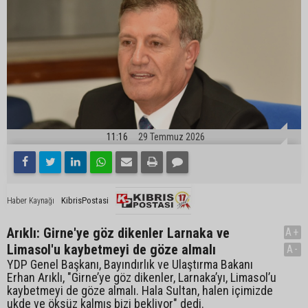
11:16
29 Temmuz 2026
KibrisPostasi
Haber Kaynağı
Arıklı: Girne'ye göz dikenler Larnaka ve
A+
Limasol'u kaybetmeyi de göze almalı
A-
YDP Genel Başkanı, Bayındırlık ve Ulaştırma Bakanı
Erhan Arıklı, "Girne’ye göz dikenler, Larnaka’yı, Limasol’u
kaybetmeyi de göze almalı. Hala Sultan, halen içimizde
ukde ve öksüz kalmış bizi bekliyor" dedi.