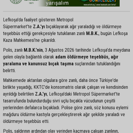
Lefkoşa'da faaliyet gösteren Metropol
Süpermarket'te
Z.A.'yı
bıçaklayarak ağır yaraladığı ve öldürmeye
teşebbüs ettiği gerekçesiyle tutuklanan zanlı
M.B.K.
, bugün Lefkoşa
Kaza Mahkemesi'ne çıkarıldı.
Polis, zanlı
M.B.K.'nin
, 3 Ağustos 2026 tarihinde Lefkoşa'da meydana
gelen olayla bağlantılı olarak
adam öldürmeye teşebbüs, ağır
yaralama ve kanunsuz bıçak taşıma
suçlarından tutuklandığını
belirtti.
Mahkemede aktarılan olgulara göre zanlı, daha önce Türkiye'de
birlikte yaşadığı, KKTC'de konsomatris olarak çalışan ve kendisinden
ayrıldığı belirtilen
Z.A.'yı
, Lefkoşa'daki Metropol Süpermarket'te
tasarrufunda bulundurduğu sivri uçlu bıçakla vücudunun çeşitli
yerlerinden defalarca bıçakladı. Polise göre zanlı, söz konusu eylemi
mağduru öldürme kastıyla gerçekleştirerek ağır şekilde yaraladı ve
öldürmeye teşebbüs etti.
Polis, saldırının ardından olay yerinden kaçmaya çalışan zanlının,