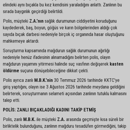
elindeki aynı bıçakla bu kez kendisini yaraladığını anlattı. Zanlının bu
sırada baygınlık geçirdiği belirtildi.
Polis, müşteki
Z.A.'nın
sağlık durumunun ciddiyetini koruduğunu
kaydederek, baş, boyun, göğüs ve karın bölgelerinden aldığı çok
sayıda bıçak darbesi nedeniyle birçok iç organında hasar oluştuğunu
mahkemeye aktardı.
Soruşturma kapsamında mağdurun sağlık durumunun ağırlığı
nedeniyle henüz ifadesinin alınamadığını belirten polis, olayın
mağdurun yaşamını yitirmesi halinde suç vasfının değişerek
kasten
öldürme
suçuna dönüşebileceğine dikkat çekti.
Polis ayrıca zanlı
M.B.K.'nin
30 Temmuz 2026 tarihinde KKTC'ye
giriş yaptığını, olayın ise 3 Ağustos 2026 tarihinde meydana geldiğini
belirterek, soruşturmanın selameti açısından zanlının tutuklu kalmasını
talep etti.
POLİS: ZANLI BIÇAKLADIĞI KADINI TAKİP ETMİŞ
Polis, zanlı
M.B.K.
ile müşteki
Z.A.
arasında geçmişte kısa süreli bir
birliktelik bulunduğunu, zanlının mağduru tesadüfen görmediğini, takip