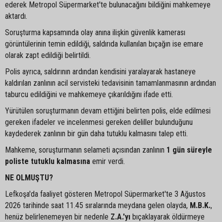
ederek Metropol Süpermarket'te bulunacağını bildiğini mahkemeye
aktardı.
Soruşturma kapsamında olay anına ilişkin güvenlik kamerası
görüntülerinin temin edildiği, saldırıda kullanılan bıçağın ise emare
olarak zapt edildiği belirtildi.
Polis ayrıca, saldırının ardından kendisini yaralayarak hastaneye
kaldırılan zanlının acil servisteki tedavisinin tamamlanmasının ardından
taburcu edildiğini ve mahkemeye çıkarıldığını ifade etti.
Yürütülen soruşturmanın devam ettiğini belirten polis, elde edilmesi
gereken ifadeler ve incelenmesi gereken deliller bulunduğunu
kaydederek zanlının bir gün daha tutuklu kalmasını talep etti.
Mahkeme, soruşturmanın selameti açısından zanlının
1 gün süreyle
poliste tutuklu kalmasına
emir verdi.
NE OLMUŞTU?
Lefkoşa'da faaliyet gösteren Metropol Süpermarket'te 3 Ağustos
2026 tarihinde saat 11.45 sıralarında meydana gelen olayda,
M.B.K.
,
henüz belirlenemeyen bir nedenle
Z.A.'yı
bıçaklayarak öldürmeye