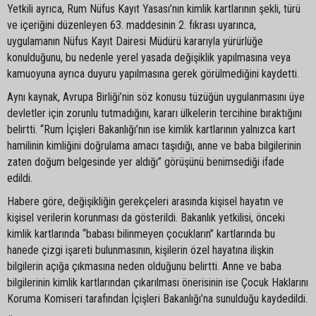
Yetkili ayrıca, Rum Nüfus Kayıt Yasası’nın kimlik kartlarının şekli, türü
ve içeriğini düzenleyen 63. maddesinin 2. fıkrası uyarınca,
uygulamanın Nüfus Kayıt Dairesi Müdürü kararıyla yürürlüğe
konulduğunu, bu nedenle yerel yasada değişiklik yapılmasına veya
kamuoyuna ayrıca duyuru yapılmasına gerek görülmediğini kaydetti.
Aynı kaynak, Avrupa Birliği’nin söz konusu tüzüğün uygulanmasını üye
devletler için zorunlu tutmadığını, kararı ülkelerin tercihine bıraktığını
belirtti. “Rum İçişleri Bakanlığı’nın ise kimlik kartlarının yalnızca kart
hamilinin kimliğini doğrulama amacı taşıdığı, anne ve baba bilgilerinin
zaten doğum belgesinde yer aldığı” görüşünü benimsediği ifade
edildi.
Habere göre, değişikliğin gerekçeleri arasında kişisel hayatın ve
kişisel verilerin korunması da gösterildi. Bakanlık yetkilisi, önceki
kimlik kartlarında “babası bilinmeyen çocukların” kartlarında bu
hanede çizgi işareti bulunmasının, kişilerin özel hayatına ilişkin
bilgilerin açığa çıkmasına neden olduğunu belirtti. Anne ve baba
bilgilerinin kimlik kartlarından çıkarılması önerisinin ise Çocuk Haklarını
Koruma Komiseri tarafından İçişleri Bakanlığı’na sunulduğu kaydedildi.