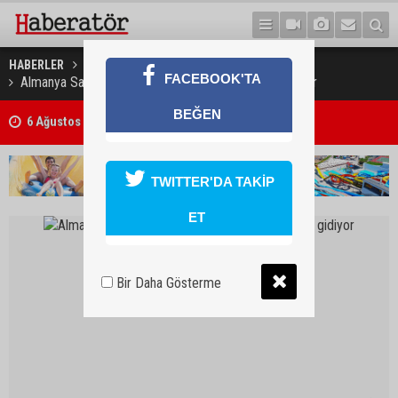
HABERLER
GÜNEY KIBRIS
FACEBOOK'TA
Almanya Savunma Bakanı bugün Güney Kıbrıs’a gidiyor
BEĞEN
Bıçaklı kavga ölümle sonuçlandı
TWITTER'DA TAKİP
ET
Bir Daha Gösterme