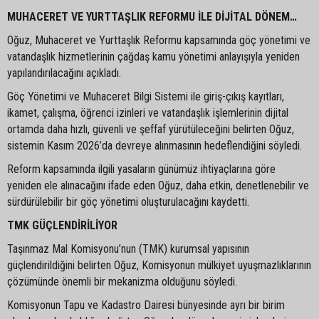
MUHACERET VE YURTTAŞLIK REFORMU İLE DİJİTAL DÖNEM…
Oğuz, Muhaceret ve Yurttaşlık Reformu kapsamında göç yönetimi ve
vatandaşlık hizmetlerinin çağdaş kamu yönetimi anlayışıyla yeniden
yapılandırılacağını açıkladı.
Göç Yönetimi ve Muhaceret Bilgi Sistemi ile giriş-çıkış kayıtları,
ikamet, çalışma, öğrenci izinleri ve vatandaşlık işlemlerinin dijital
ortamda daha hızlı, güvenli ve şeffaf yürütüleceğini belirten Oğuz,
sistemin Kasım 2026’da devreye alınmasının hedeflendiğini söyledi.
Reform kapsamında ilgili yasaların günümüz ihtiyaçlarına göre
yeniden ele alınacağını ifade eden Oğuz, daha etkin, denetlenebilir ve
sürdürülebilir bir göç yönetimi oluşturulacağını kaydetti.
TMK GÜÇLENDİRİLİYOR
Taşınmaz Mal Komisyonu’nun (TMK) kurumsal yapısının
güçlendirildiğini belirten Oğuz, Komisyonun mülkiyet uyuşmazlıklarının
çözümünde önemli bir mekanizma olduğunu söyledi.
Komisyonun Tapu ve Kadastro Dairesi bünyesinde ayrı bir birim