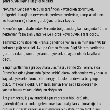
şehri büyüklüğüne ulaştığı bildirildi.
NASA'nın Landsat 9 uydusu tarafından kaydedilen görüntüler,
bölgedeki barajların çevresinin, yerleşim yerlerinin, kamp alanlarının
ve tesislerin ağır hasar gördüğünü ortaya koydu.
Fransa'nın güneybatısındaki Gironde bölgesinde çıkan yangında 42 bin
hektardan fazla alan yandı ve Le Porge köyü büyük zarar gördü.
Temmuz sonu itibarıyla Fransa genelinde yanan alan miktarının 90 bin
hektarı aştığı belirtildi. Avrupa Orman Yangını Bilgi Sistemi verilerine
göre bu rakam, son on yılların en yüksek seviyesi olarak kayıtlara
geçti.
Yangın şartlarının aşırı boyutlara ulaşması üzerine 25 Temmuz'da
Fransa'nın güneybatısında "pironümbit" olarak adlandırılan ve yoğun ısı
kaynaklı yükselen konvektif enerjiyle beslenen devasa bir yangın
bulutu meydana geldi. Uzmanlar, bunun Fransa'da kaydedilen ilk
yangın bulutu vakası olduğunu doğruladı.
Araştırmacılar, kış aylarındaki aşırı yağışların bitki örtüsünü
gürleştirdiğini, ardından gelen sıcak hava dalgaları ve kuraklığın bu
örtüyü kurutarak yangınlar için elverişli bir yakıta dönüştürdüğünü