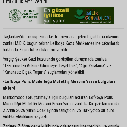
tutukluluk emri verildi.
Taşkınköy’de bir süpermarkette meydana gelen bıçaklama olayının
zanlısı M.B.K. bugün tekrar Lefkoşa Kaza Mahkemesi’ne çıkarılarak
hakkında 7 gün tutukluluk emri verildi.
Yargıç Şevket Gazi huzurunda görüşülen duruşmada zanlıya,
“Taammüden Adam Öldürmeye Teşebbüs”, “Ağır Yaralama” ve
“Kanunsuz Bıçak Taşıma” suçlamaları yöneltildi.
-Lefkoşa Polis Müdürlüğü Müfettiş Muavini Yaran bulguları
aktardı
Mahkemede soruşturmayla ilgili bulguları aktaran Lefkoşa Polis
Müdürlüğü Müfettiş Muavini Ersan Yaran, zanlı ile Kırgızistan uyruklu
Z.A.’nın 2026 yılının Ocak ayında tanıştığını ve Türkiye’de bir süre
birlikte olduklarını söyledi.
Zanlının, Z.A.’nın gece kulübünde çalışmasını istemediğini ve onunla