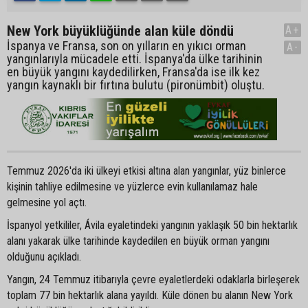
New York büyüklüğünde alan küle döndü
A+
İspanya ve Fransa, son on yılların en yıkıcı orman
A-
yangınlarıyla mücadele etti. İspanya'da ülke tarihinin
en büyük yangını kaydedilirken, Fransa'da ise ilk kez
yangın kaynaklı bir fırtına bulutu (pironümbit) oluştu.
Temmuz 2026'da iki ülkeyi etkisi altına alan yangınlar, yüz binlerce
kişinin tahliye edilmesine ve yüzlerce evin kullanılamaz hale
gelmesine yol açtı.
İspanyol yetkililer, Ávila eyaletindeki yangının yaklaşık 50 bin hektarlık
alanı yakarak ülke tarihinde kaydedilen en büyük orman yangını
olduğunu açıkladı.
Yangın, 24 Temmuz itibarıyla çevre eyaletlerdeki odaklarla birleşerek
toplam 77 bin hektarlık alana yayıldı. Küle dönen bu alanın New York