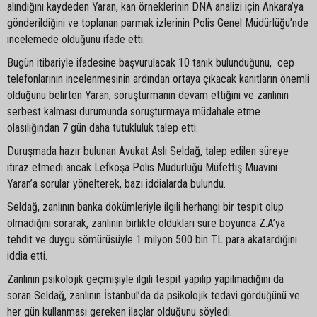
alındığını kaydeden Yaran, kan örneklerinin DNA analizi için Ankara’ya
gönderildiğini ve toplanan parmak izlerinin Polis Genel Müdürlüğü’nde
incelemede olduğunu ifade etti.
Bugün itibariyle ifadesine başvurulacak 10 tanık bulunduğunu, cep
telefonlarının incelenmesinin ardından ortaya çıkacak kanıtların önemli
olduğunu belirten Yaran, soruşturmanın devam ettiğini ve zanlının
serbest kalması durumunda soruşturmaya müdahale etme
olasılığından 7 gün daha tutukluluk talep etti.
Duruşmada hazır bulunan Avukat Aslı Seldağ, talep edilen süreye
itiraz etmedi ancak Lefkoşa Polis Müdürlüğü Müfettiş Muavini
Yaran’a sorular yönelterek, bazı iddialarda bulundu.
Seldağ, zanlının banka dökümleriyle ilgili herhangi bir tespit olup
olmadığını sorarak, zanlının birlikte oldukları süre boyunca Z.A’ya
tehdit ve duygu sömürüsüyle 1 milyon 500 bin TL para akatardığını
iddia etti.
Zanlının psikolojik geçmişiyle ilgili tespit yapılıp yapılmadığını da
soran Seldağ, zanlının İstanbul’da da psikolojik tedavi gördüğünü ve
her gün kullanması gereken ilaçlar olduğunu söyledi.