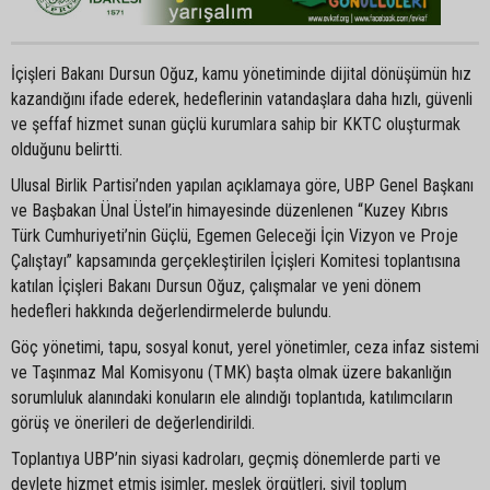
İçişleri Bakanı Dursun Oğuz, kamu yönetiminde dijital dönüşümün hız
kazandığını ifade ederek, hedeflerinin vatandaşlara daha hızlı, güvenli
ve şeffaf hizmet sunan güçlü kurumlara sahip bir KKTC oluşturmak
olduğunu belirtti.
Ulusal Birlik Partisi’nden yapılan açıklamaya göre, UBP Genel Başkanı
ve Başbakan Ünal Üstel’in himayesinde düzenlenen “Kuzey Kıbrıs
Türk Cumhuriyeti’nin Güçlü, Egemen Geleceği İçin Vizyon ve Proje
Çalıştayı” kapsamında gerçekleştirilen İçişleri Komitesi toplantısına
katılan İçişleri Bakanı Dursun Oğuz, çalışmalar ve yeni dönem
hedefleri hakkında değerlendirmelerde bulundu.
Göç yönetimi, tapu, sosyal konut, yerel yönetimler, ceza infaz sistemi
ve Taşınmaz Mal Komisyonu (TMK) başta olmak üzere bakanlığın
sorumluluk alanındaki konuların ele alındığı toplantıda, katılımcıların
görüş ve önerileri de değerlendirildi.
Toplantıya UBP’nin siyasi kadroları, geçmiş dönemlerde parti ve
devlete hizmet etmiş isimler, meslek örgütleri, sivil toplum