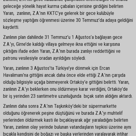
geleceğe yönelik hayat kurma çabaları içerisine girdiğini belirten
Yaran, zanlının, Z.A.’nın KKTC’ye gelerek bir gece kulübüyle
sözleşme yaptığını öğrenmesi üzerine 30 Temmuz’da adaya geldiğini
kaydetti.
Zanlının plan dahilinde 31 Temmuz’u 1 Ağustos’a bağlayan gece
Z.A.’yı, Girne’de kaldığı villaya gelmeye ikna ettiğini ve karşısına
çıktığını ifade eden Yaran, Z.A.’nın burada zanlıyı reddettiğini ve
patronu vesilesiyle oradan ayrıldığını söyledi.
Yaran, zanlının 3 Ağustos’ta Türkiye’ye dönmek için Ercan
Havalimanı’na gittiğini ancak daha önce elde ettiği Z.A.’nın çarşıda
olduğu bilgisiyle uçağa binmeyerek Ortaköy’e gittiğini belirtti. Yaran,
zanlının Z.A.’yı beklerken onu öldürmeye karar verdiğini, Ortaköy’de
bir iş yerinden 23 santimetre uzunluğunda bıçak satın aldığını aktardı.
Zanlının daha sonra Z.A.’nın Taşkınköy’deki bir süpermarkette
olduğunu öğrenerek peşine düştüğünü ve burada Z.A.’yı muhtelif
yerlerinden öldürmek kasti ile bıçaklayarak ağır yaraladığını belirten
Yaran, zanlının olay yerinde bulunan vatandaşların tepkisi üzerine aynı
bıçakla kendisini de boğazı ve başka yerlerinden yaralayarak intihar