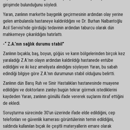
girişimde bulunduğunu söyledi.
Yaran, zanlının markette baygınlık geçirmesinin ardından olay yerine
gelen ambulansla hastaneye kaldırıldığını ve Dr. Burhan Nalbantoğlu
Acil Servisi’nde gördüğü tedavinin ardından taburcu olarak dün
mahkemeye çıkarıldığını hatırlattı.
-“ Z.A.’nın sağlık durumu stabil”
Zanlının bıçakla; baş, boyun, göğüs ve karın bölgelerinden birçok kez
yaraladığı Z.A.’nın olayın ardından kaldırıldığı hastanede entübe
edildiğini ve iki kez ameliyata alındığını söyleyen Yaran, bu sabah
edindiği bilgiye göre Z.A.’nın durumunun stabil olduğunu belirtti.
Zanlının dün Barış Ruh ve Sinir Hastalıkları hastanesinde muayene
edildiğini ve doktorların zanlıyı bugün tekrar görmek istediklerini
kaydeden Yaran, zanlının gönüllü ifade vererek suçlarını itiraf ettiğini
de ekledi.
Soruşturma sürecinde 30’un üzerinde ifade elde edildiğini, cep
telefonları ve güvenlik kamerası görüntülerinin temin edildiğini,
saldırıda kullanılan bıçak ile çeşitli materyallerin emare olarak