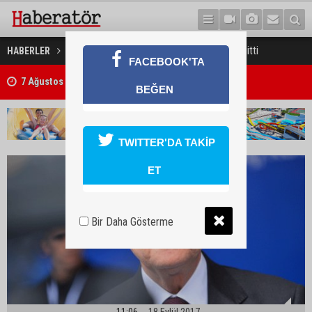
Anastasiadis Londra’ya gitti
HABERLER
GÜNEY KIBRIS
7 Ağustos 2026 Döviz Kurları
FACEBOOK'TA
Trafik kazasında 85 yaşındaki Turan Obalı hayatını kaybetti, 3 kişi ya
BEĞEN
TWITTER'DA TAKİP
ET
Bir Daha Gösterme
11:06
18 Eylül 2017