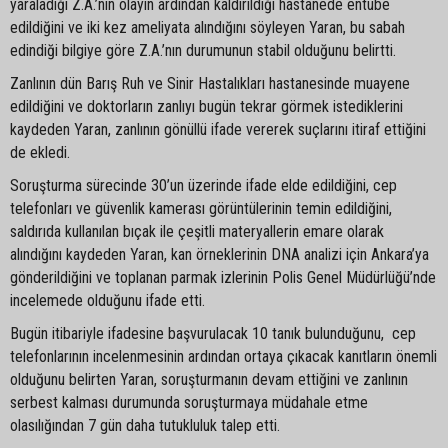
yaraladığı Z.A.’nın olayın ardından kaldırıldığı hastanede entübe
edildiğini ve iki kez ameliyata alındığını söyleyen Yaran, bu sabah
edindiği bilgiye göre Z.A.’nın durumunun stabil olduğunu belirtti.
Zanlının dün Barış Ruh ve Sinir Hastalıkları hastanesinde muayene
edildiğini ve doktorların zanlıyı bugün tekrar görmek istediklerini
kaydeden Yaran, zanlının gönüllü ifade vererek suçlarını itiraf ettiğini
de ekledi.
Soruşturma sürecinde 30’un üzerinde ifade elde edildiğini, cep
telefonları ve güvenlik kamerası görüntülerinin temin edildiğini,
saldırıda kullanılan bıçak ile çeşitli materyallerin emare olarak
alındığını kaydeden Yaran, kan örneklerinin DNA analizi için Ankara’ya
gönderildiğini ve toplanan parmak izlerinin Polis Genel Müdürlüğü’nde
incelemede olduğunu ifade etti.
Bugün itibariyle ifadesine başvurulacak 10 tanık bulunduğunu, cep
telefonlarının incelenmesinin ardından ortaya çıkacak kanıtların önemli
olduğunu belirten Yaran, soruşturmanın devam ettiğini ve zanlının
serbest kalması durumunda soruşturmaya müdahale etme
olasılığından 7 gün daha tutukluluk talep etti.