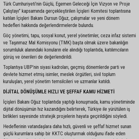
Türk Cumhuriyeti’nin Güçlü, Egemen Geleceği İçin Vizyon ve Proje
Çalıştayı” kapsamında gerçekleştirilen İçişleri Komitesi toplantısına
katılan İçişleri Bakanı Dursun Oğuz, çalışmalar ve yeni dönem
hedefleri hakkında değerlendirmelerde bulundu.
Göç yönetimi, tapu, sosyal konut, yerel yönetimler, ceza infaz sistemi
ve Taşınmaz Mal Komisyonu (TMK) başta olmak üzere bakanlığın
sorumluluk alanındaki konuların ele alındığı toplantıda, katılımcıların
görüş ve önerileri de değerlendirildi.
Toplantıya UBP’nin siyasi kadroları, geçmiş dönemlerde parti ve
devlete hizmet etmiş isimler, meslek örgütleri, sivil toplum
kuruluşları, yerel yönetim temsilcileri ve uzmanlar katıldı.
DİJİTAL DÖNÜŞÜMLE HIZLI VE ŞEFFAF KAMU HİZMETİ
İçişleri Bakanı Oğuz toplantıda yaptığı konuşmada, kamu yönetiminde
dijital dönüşümün hız kazandığını belirterek, Türkiye ile yürütülen iş
birlikleri sayesinde stratejik projelerin hayata geçirildiğini söyledi.
Hedeflerinin vatandaşlara daha hızlı, güvenli ve şeffaf hizmet sunan
güçlü kurumlara sahip bir KKTC oluşturmak olduğunu ifade eden