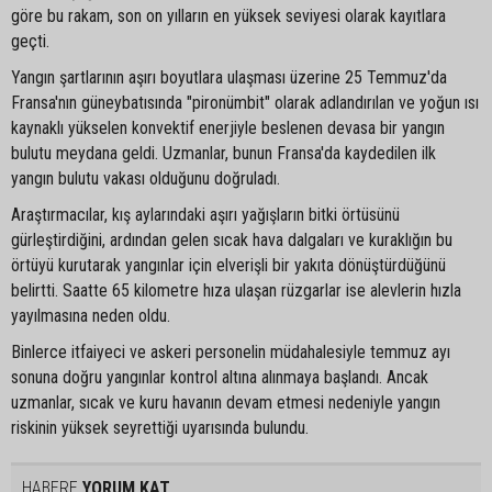
göre bu rakam, son on yılların en yüksek seviyesi olarak kayıtlara
geçti.
Yangın şartlarının aşırı boyutlara ulaşması üzerine 25 Temmuz'da
Fransa'nın güneybatısında "pironümbit" olarak adlandırılan ve yoğun ısı
kaynaklı yükselen konvektif enerjiyle beslenen devasa bir yangın
bulutu meydana geldi. Uzmanlar, bunun Fransa'da kaydedilen ilk
yangın bulutu vakası olduğunu doğruladı.
Araştırmacılar, kış aylarındaki aşırı yağışların bitki örtüsünü
gürleştirdiğini, ardından gelen sıcak hava dalgaları ve kuraklığın bu
örtüyü kurutarak yangınlar için elverişli bir yakıta dönüştürdüğünü
belirtti. Saatte 65 kilometre hıza ulaşan rüzgarlar ise alevlerin hızla
yayılmasına neden oldu.
Binlerce itfaiyeci ve askeri personelin müdahalesiyle temmuz ayı
sonuna doğru yangınlar kontrol altına alınmaya başlandı. Ancak
uzmanlar, sıcak ve kuru havanın devam etmesi nedeniyle yangın
riskinin yüksek seyrettiği uyarısında bulundu.
HABERE
YORUM KAT