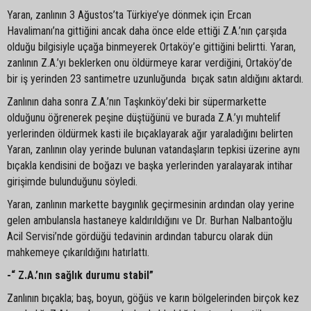
Yaran, zanlının 3 Ağustos’ta Türkiye’ye dönmek için Ercan
Havalimanı’na gittiğini ancak daha önce elde ettiği Z.A.’nın çarşıda
olduğu bilgisiyle uçağa binmeyerek Ortaköy’e gittiğini belirtti. Yaran,
zanlının Z.A.’yı beklerken onu öldürmeye karar verdiğini, Ortaköy’de
bir iş yerinden 23 santimetre uzunluğunda bıçak satın aldığını aktardı.
Zanlının daha sonra Z.A.’nın Taşkınköy’deki bir süpermarkette
olduğunu öğrenerek peşine düştüğünü ve burada Z.A.’yı muhtelif
yerlerinden öldürmek kasti ile bıçaklayarak ağır yaraladığını belirten
Yaran, zanlının olay yerinde bulunan vatandaşların tepkisi üzerine aynı
bıçakla kendisini de boğazı ve başka yerlerinden yaralayarak intihar
girişimde bulunduğunu söyledi.
Yaran, zanlının markette baygınlık geçirmesinin ardından olay yerine
gelen ambulansla hastaneye kaldırıldığını ve Dr. Burhan Nalbantoğlu
Acil Servisi’nde gördüğü tedavinin ardından taburcu olarak dün
mahkemeye çıkarıldığını hatırlattı.
-“ Z.A.’nın sağlık durumu stabil”
Zanlının bıçakla; baş, boyun, göğüs ve karın bölgelerinden birçok kez