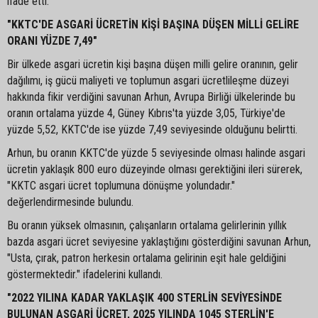
ifade etti.
"KKTC'DE ASGARİ ÜCRETİN KİŞİ BAŞINA DÜŞEN MİLLİ GELİRE
ORANI YÜZDE 7,49"
Bir ülkede asgari ücretin kişi başına düşen milli gelire oranının, gelir
dağılımı, iş gücü maliyeti ve toplumun asgari ücretlileşme düzeyi
hakkında fikir verdiğini savunan Arhun, Avrupa Birliği ülkelerinde bu
oranın ortalama yüzde 4, Güney Kıbrıs'ta yüzde 3,05, Türkiye'de
yüzde 5,52, KKTC'de ise yüzde 7,49 seviyesinde olduğunu belirtti.
Arhun, bu oranın KKTC'de yüzde 5 seviyesinde olması halinde asgari
ücretin yaklaşık 800 euro düzeyinde olması gerektiğini ileri sürerek,
"KKTC asgari ücret toplumuna dönüşme yolundadır."
değerlendirmesinde bulundu.
Bu oranın yüksek olmasının, çalışanların ortalama gelirlerinin yıllık
bazda asgari ücret seviyesine yaklaştığını gösterdiğini savunan Arhun,
"Usta, çırak, patron herkesin ortalama gelirinin eşit hale geldiğini
göstermektedir." ifadelerini kullandı.
"2022 YILINA KADAR YAKLAŞIK 400 STERLİN SEVİYESİNDE
BULUNAN ASGARİ ÜCRET, 2025 YILINDA 1045 STERLİN'E