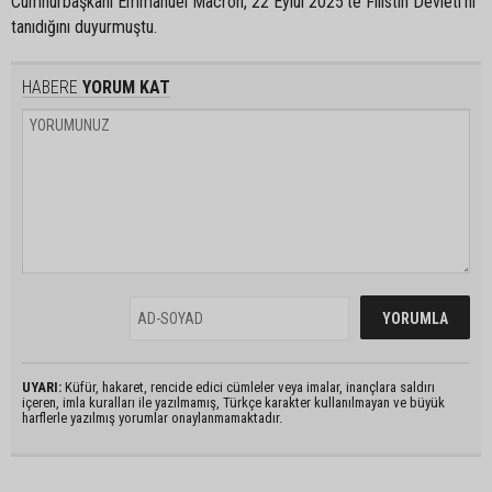
Cumhurbaşkanı Emmanuel Macron, 22 Eylül 2025'te Filistin Devleti'ni
tanıdığını duyurmuştu.
HABERE
YORUM KAT
UYARI:
Küfür, hakaret, rencide edici cümleler veya imalar, inançlara saldırı
içeren, imla kuralları ile yazılmamış, Türkçe karakter kullanılmayan ve büyük
harflerle yazılmış yorumlar onaylanmamaktadır.