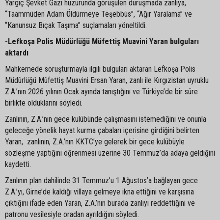
Yargıç Şevket Gazi huzurunda görüşülen duruşmada zanlıya,
“Taammüden Adam Öldürmeye Teşebbüs”, “Ağır Yaralama” ve
“Kanunsuz Bıçak Taşıma” suçlamaları yöneltildi.
-Lefkoşa Polis Müdürlüğü Müfettiş Muavini Yaran bulguları
aktardı
Mahkemede soruşturmayla ilgili bulguları aktaran Lefkoşa Polis
Müdürlüğü Müfettiş Muavini Ersan Yaran, zanlı ile Kırgızistan uyruklu
Z.A.’nın 2026 yılının Ocak ayında tanıştığını ve Türkiye’de bir süre
birlikte olduklarını söyledi.
Zanlının, Z.A.’nın gece kulübünde çalışmasını istemediğini ve onunla
geleceğe yönelik hayat kurma çabaları içerisine girdiğini belirten
Yaran, zanlının, Z.A.’nın KKTC’ye gelerek bir gece kulübüyle
sözleşme yaptığını öğrenmesi üzerine 30 Temmuz’da adaya geldiğini
kaydetti.
Zanlının plan dahilinde 31 Temmuz’u 1 Ağustos’a bağlayan gece
Z.A.’yı, Girne’de kaldığı villaya gelmeye ikna ettiğini ve karşısına
çıktığını ifade eden Yaran, Z.A.’nın burada zanlıyı reddettiğini ve
patronu vesilesiyle oradan ayrıldığını söyledi.