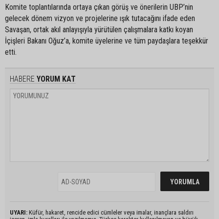
Komite toplantılarında ortaya çıkan görüş ve önerilerin UBP’nin
gelecek dönem vizyon ve projelerine ışık tutacağını ifade eden
Savaşan, ortak akıl anlayışıyla yürütülen çalışmalara katkı koyan
İçişleri Bakanı Oğuz’a, komite üyelerine ve tüm paydaşlara teşekkür
etti.
HABERE
YORUM KAT
UYARI:
Küfür, hakaret, rencide edici cümleler veya imalar, inançlara saldırı