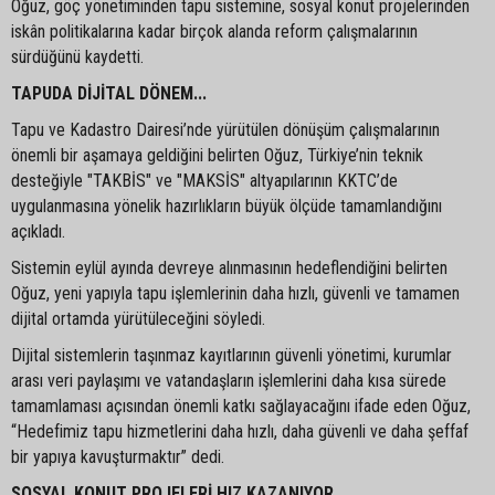
Oğuz, göç yönetiminden tapu sistemine, sosyal konut projelerinden
iskân politikalarına kadar birçok alanda reform çalışmalarının
sürdüğünü kaydetti.
TAPUDA DİJİTAL DÖNEM...
Tapu ve Kadastro Dairesi’nde yürütülen dönüşüm çalışmalarının
önemli bir aşamaya geldiğini belirten Oğuz, Türkiye’nin teknik
desteğiyle "TAKBİS" ve "MAKSİS" altyapılarının KKTC’de
uygulanmasına yönelik hazırlıkların büyük ölçüde tamamlandığını
açıkladı.
Sistemin eylül ayında devreye alınmasının hedeflendiğini belirten
Oğuz, yeni yapıyla tapu işlemlerinin daha hızlı, güvenli ve tamamen
dijital ortamda yürütüleceğini söyledi.
Dijital sistemlerin taşınmaz kayıtlarının güvenli yönetimi, kurumlar
arası veri paylaşımı ve vatandaşların işlemlerini daha kısa sürede
tamamlaması açısından önemli katkı sağlayacağını ifade eden Oğuz,
“Hedefimiz tapu hizmetlerini daha hızlı, daha güvenli ve daha şeffaf
bir yapıya kavuşturmaktır” dedi.
SOSYAL KONUT PROJELERİ HIZ KAZANIYOR