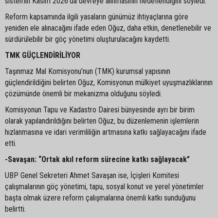
sistemin Kasım 2026’da devreye alınmasının hedeflendiğini söyledi.
Reform kapsamında ilgili yasaların günümüz ihtiyaçlarına göre
yeniden ele alınacağını ifade eden Oğuz, daha etkin, denetlenebilir ve
sürdürülebilir bir göç yönetimi oluşturulacağını kaydetti.
TMK GÜÇLENDİRİLİYOR
Taşınmaz Mal Komisyonu’nun (TMK) kurumsal yapısının
güçlendirildiğini belirten Oğuz, Komisyonun mülkiyet uyuşmazlıklarının
çözümünde önemli bir mekanizma olduğunu söyledi.
Komisyonun Tapu ve Kadastro Dairesi bünyesinde ayrı bir birim
olarak yapılandırıldığını belirten Oğuz, bu düzenlemenin işlemlerin
hızlanmasına ve idari verimliliğin artmasına katkı sağlayacağını ifade
etti.
-Savaşan: “Ortak akıl reform sürecine katkı sağlayacak”
UBP Genel Sekreteri Ahmet Savaşan ise, İçişleri Komitesi
çalışmalarının göç yönetimi, tapu, sosyal konut ve yerel yönetimler
başta olmak üzere reform çalışmalarına önemli katkı sunduğunu
belirtti.