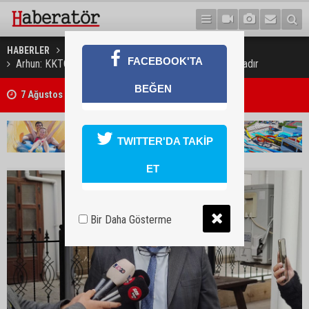
HABERLER
GÜNDEM
FACEBOOK'TA
Arhun: KKTC asgari ücret toplumuna dönüşme yolundadır
BEĞEN
7 Ağustos 2026 Döviz Kurları
TWITTER'DA TAKİP
ET
Bir Daha Gösterme