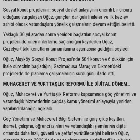
Sosyal konut projelerinin sosyal devlet anlayışının önemli bir unsuru
olduğunu vurgulayan Oğuz, gençler, dar gelirli aileler ve ilk kez ev
sahibi olacak vatandaşlara yönelik çalışmaların devam ettiğini belirtti.
Yaklaşık 30 yıl aradan sonra yeniden başlatılan sosyal konut
projelerinde önemli ilerleme sağlandığını kaydeden Oğuz,
Güzelyurt’taki konutların tamamlanma aşamasına geldiğini söyledi.
Oğuz, Alayköy Sosyal Konut Projesi’nde 584 konut ve 6 dükkân için
ihale sürecinin başladığını, Gazimağusa Maraş ve Dikmen’deki
projelerde de planlama çalışmalarının sürdüğünü ifade etti.
MUHACERET VE YURTTAŞLIK REFORMU İLE DİJİTAL DÖNEM…
Oğuz, Muhaceret ve Yurttaşlık Reformu kapsamında göç yönetimi ve
vatandaşlık hizmetlerinin çağdaş kamu yönetimi anlayışıyla yeniden
yapılandırılacağını açıkladı.
Göç Yönetimi ve Muhaceret Bilgi Sistemi ile giriş-çıkış kayıtları,
ikamet, çalışma, öğrenci izinleri ve vatandaşlık işlemlerinin dijital
ortamda daha hızlı, güvenli ve şeffaf yürütüleceğini belirten Oğuz,