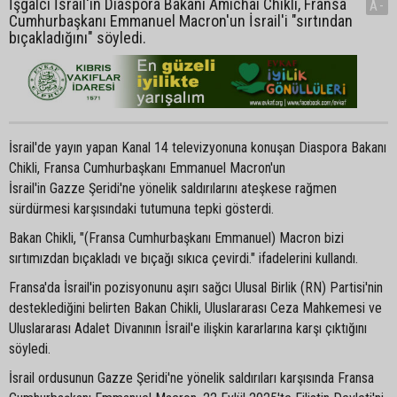
İşgalci İsrail'in Diaspora Bakanı Amichai Chikli, Fransa
A-
Cumhurbaşkanı Emmanuel Macron'un İsrail'i "sırtından
bıçakladığını" söyledi.
İsrail'de yayın yapan Kanal 14 televizyonuna konuşan Diaspora Bakanı
Chikli, Fransa Cumhurbaşkanı Emmanuel Macron'un
İsrail'in Gazze Şeridi'ne yönelik saldırılarını ateşkese rağmen
sürdürmesi karşısındaki tutumuna tepki gösterdi.
Bakan Chikli, "(Fransa Cumhurbaşkanı Emmanuel) Macron bizi
sırtımızdan bıçakladı ve bıçağı sıkıca çevirdi." ifadelerini kullandı.
Fransa'da İsrail'in pozisyonunu aşırı sağcı Ulusal Birlik (RN) Partisi'nin
desteklediğini belirten Bakan Chikli, Uluslararası Ceza Mahkemesi ve
Uluslararası Adalet Divanının İsrail'e ilişkin kararlarına karşı çıktığını
söyledi.
İsrail ordusunun Gazze Şeridi'ne yönelik saldırıları karşısında Fransa