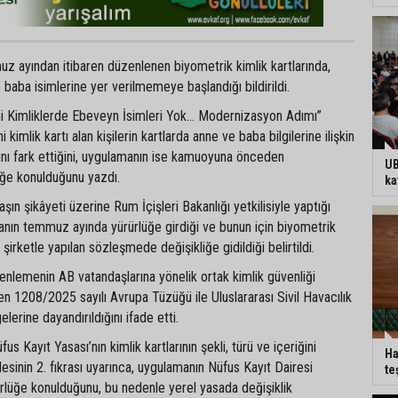
z ayından itibaren düzenlenen biyometrik kimlik kartlarında,
 baba isimlerine yer verilmemeye başlandığı bildirildi.
eni Kimliklerde Ebeveyn İsimleri Yok… Modernizasyon Adımı”
i kimlik kartı alan kişilerin kartlarda anne ve baba bilgilerine ilişkin
ını fark ettiğini, uygulamanın ise kamuoyuna önceden
UB
ğe konulduğunu yazdı.
ka
şın şikâyeti üzerine Rum İçişleri Bakanlığı yetkilisiyle yaptığı
ın temmuz ayında yürürlüğe girdiği ve bunun için biyometrik
n şirketle yapılan sözleşmede değişikliğe gidildiği belirtildi.
üzenlemenin AB vatandaşlarına yönelik ortak kimlik güvenliği
yen 1208/2025 sayılı Avrupa Tüzüğü ile Uluslararası Sivil Havacılık
erine dayandırıldığını ifade etti.
us Kayıt Yasası’nın kimlik kartlarının şekli, türü ve içeriğini
Ha
inin 2. fıkrası uyarınca, uygulamanın Nüfus Kayıt Dairesi
te
rlüğe konulduğunu, bu nedenle yerel yasada değişiklik