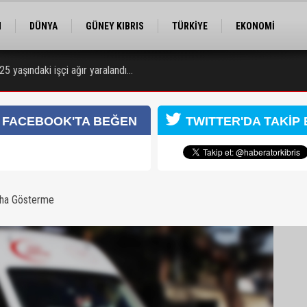
M
DÜNYA
GÜNEY KIBRIS
TÜRKİYE
EKONOMİ
ELER
RÖPORTAJ
EĞİTİM
SPOR
25 yaşındaki işçi ağır yaralandı…
FACEBOOK'TA BEĞEN
TWITTER'DA TAKİP 
aha Gösterme