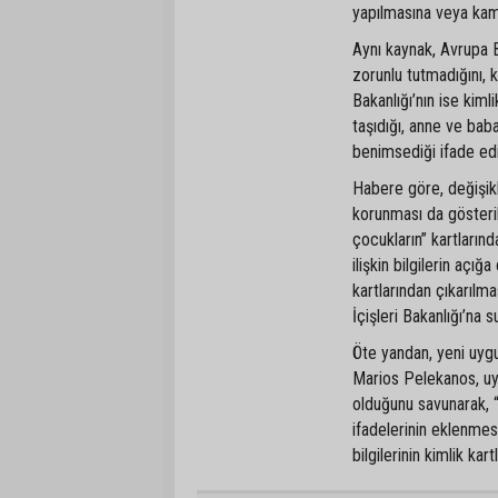
yapılmasına veya kam
Aynı kaynak, Avrupa B
zorunlu tutmadığını, ka
Bakanlığı’nın ise kiml
taşıdığı, anne ve bab
benimsediği ifade edi
Habere göre, değişikli
korunması da gösterild
çocukların” kartlarınd
ilişkin bilgilerin açı
kartlarından çıkarılm
İçişleri Bakanlığı’na 
Öte yandan, yeni uyg
Marios Pelekanos, uy
olduğunu savunarak, “
ifadelerinin eklenmes
bilgilerinin kimlik kar