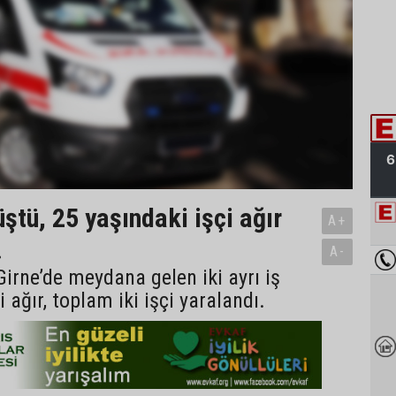
ştü, 25 yaşındaki işçi ağır
A+
…
A-
irne’de meydana gelen iki ayrı iş
 ağır, toplam iki işçi yaralandı.