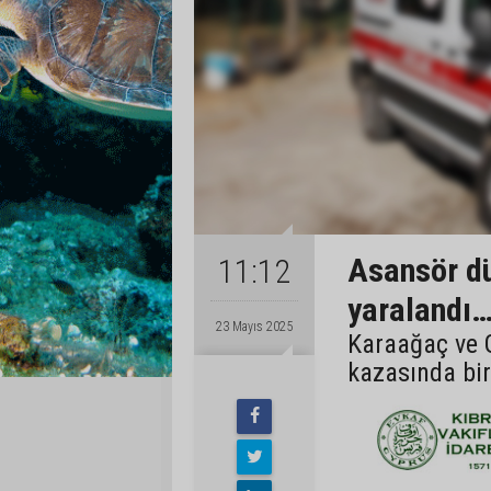
Asansör dü
11:12
yaralandı
23 Mayıs 2025
Karaağaç ve G
kazasında biri