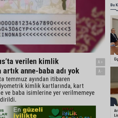
Bu K
s’ta verilen kimlik
Üç
A+
a artık anne-baba adı yok
A-
’ta temmuz ayından itibaren
yometrik kimlik kartlarında, kart
e ve baba isimlerine yer verilmemeye
dirildi.
Ar
Li