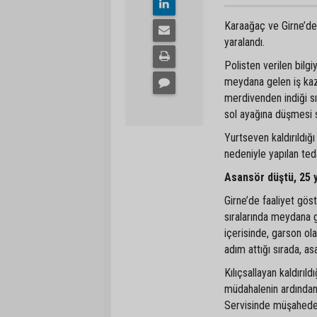
Karaağaç ve Girne’de m
yaralandı.
Polisten verilen bilg
meydana gelen iş kaz
merdivenden indiği sı
sol ayağına düşmesi 
Yurtseven kaldırıldığ
nedeniyle yapılan ted
Asansör düştü, 25 y
Girne’de faaliyet gös
sıralarında meydana 
içerisinde, garson ol
adım attığı sırada, a
Kılıçsallayan kaldırıl
müdahalenin ardından
Servisinde müşahede a