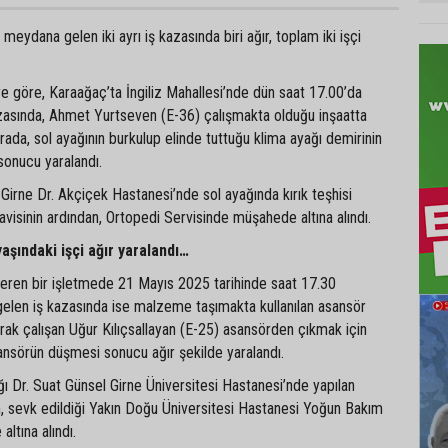
eydana gelen iki ayrı iş kazasında biri ağır, toplam iki işçi
iye göre, Karaağaç’ta İngiliz Mahallesi’nde dün saat 17.00’da
asında, Ahmet Yurtseven (E-36) çalışmakta olduğu inşaatta
rada, sol ayağının burkulup elinde tuttuğu klima ayağı demirinin
sonucu yaralandı.
ı Girne Dr. Akçiçek Hastanesi’nde sol ayağında kırık teşhisi
avisinin ardından, Ortopedi Servisinde müşahede altına alındı.
aşındaki işçi ağır yaralandı…
teren bir işletmede 21 Mayıs 2025 tarihinde saat 17.30
gelen iş kazasında ise malzeme taşımakta kullanılan asansör
arak çalışan Uğur Kılıçsallayan (E-25) asansörden çıkmak için
sansörün düşmesi sonucu ağır şekilde yaralandı.
dığı Dr. Suat Günsel Girne Üniversitesi Hastanesi’nde yapılan
, sevk edildiği Yakın Doğu Üniversitesi Hastanesi Yoğun Bakım
ltına alındı.