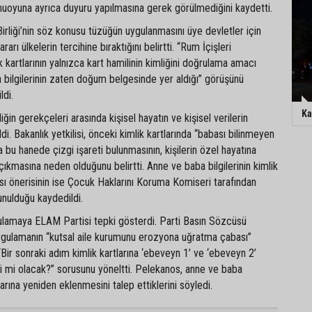
uoyuna ayrıca duyuru yapılmasına gerek görülmediğini kaydetti.
irliği’nin söz konusu tüzüğün uygulanmasını üye devletler için
rarı ülkelerin tercihine bıraktığını belirtti. “Rum İçişleri
ik kartlarının yalnızca kart hamilinin kimliğini doğrulama amacı
a bilgilerinin zaten doğum belgesinde yer aldığı” görüşünü
ldi.
Ka
ğin gerekçeleri arasında kişisel hayatın ve kişisel verilerin
i. Bakanlık yetkilisi, önceki kimlik kartlarında “babası bilinmeyen
a bu hanede çizgi işareti bulunmasının, kişilerin özel hayatına
ğa çıkmasına neden olduğunu belirtti. Anne ve baba bilgilerinin kimlik
ası önerisinin ise Çocuk Haklarını Koruma Komiseri tarafından
sunulduğu kaydedildi.
ulamaya ELAM Partisi tepki gösterdi. Parti Basın Sözcüsü
gulamanın “kutsal aile kurumunu erozyona uğratma çabası”
Bir sonraki adım kimlik kartlarına ‘ebeveyn 1’ ve ‘ebeveyn 2’
i mi olacak?” sorusunu yöneltti. Pelekanos, anne ve baba
tlarına yeniden eklenmesini talep ettiklerini söyledi.