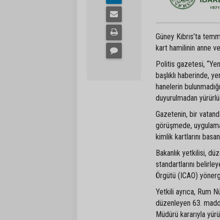
Güney Kıbrıs’ta temmu
kart hamilinin anne ve
Politis gazetesi, “Y
başlıklı haberinde, yen
hanelerin bulunmadığ
duyurulmadan yürürlü
Gazetenin, bir vatanda
görüşmede, uygulaman
kimlik kartlarını basa
Bakanlık yetkilisi, d
standartlarını belirle
Örgütü (ICAO) yönergel
Yetkili ayrıca, Rum Nüf
düzenleyen 63. maddes
Müdürü kararıyla yürü