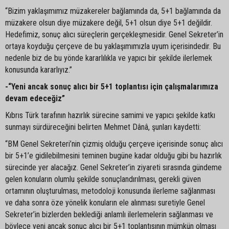
“Bizim yaklaşımımız müzakereler bağlamında da, 5+1 bağlamında da
müzakere olsun diye müzakere değil, 5+1 olsun diye 5+1 değildir.
Hedefimiz, sonuç alıcı süreçlerin gerçekleşmesidir. Genel Sekreter’in
ortaya koyduğu çerçeve de bu yaklaşımımızla uyum içerisindedir. Bu
nedenle biz de bu yönde kararlılıkla ve yapıcı bir şekilde ilerlemek
konusunda kararlıyız.”
-“Yeni ancak sonuç alıcı bir 5+1 toplantısı için çalışmalarımıza
devam edeceğiz”
Kıbrıs Türk tarafının hazırlık sürecine samimi ve yapıcı şekilde katkı
sunmayı sürdüreceğini belirten Mehmet Dânâ, şunları kaydetti:
“BM Genel Sekreteri’nin çizmiş olduğu çerçeve içerisinde sonuç alıcı
bir 5+1’e gidilebilmesini teminen bugüne kadar olduğu gibi bu hazırlık
sürecinde yer alacağız. Genel Sekreter’in ziyareti sırasında gündeme
gelen konuların olumlu şekilde sonuçlandırılması, gerekli güven
ortamının oluşturulması, metodoloji konusunda ilerleme sağlanması
ve daha sonra öze yönelik konuların ele alınması suretiyle Genel
Sekreter’in bizlerden beklediği anlamlı ilerlemelerin sağlanması ve
böylece yeni ancak sonuç alıcı bir 5+1 toplantısının mümkün olması