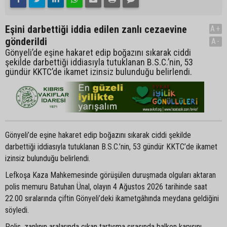
Eşini darbettiği iddia edilen zanlı cezaevine
A+
gönderildi
A-
Gönyeli’de eşine hakaret edip boğazını sıkarak ciddi
şekilde darbettiği iddiasıyla tutuklanan B.S.C.’nin, 53
gündür KKTC’de ikamet izinsiz bulunduğu belirlendi.
Gönyeli’de eşine hakaret edip boğazını sıkarak ciddi şekilde
darbettiği iddiasıyla tutuklanan B.S.C.’nin, 53 gündür KKTC’de ikamet
izinsiz bulunduğu belirlendi.
Lefkoşa Kaza Mahkemesinde görüşülen duruşmada olguları aktaran
polis memuru Batuhan Ünal, olayın 4 Ağustos 2026 tarihinde saat
22.00 sıralarında çiftin Gönyeli’deki ikametgâhında meydana geldiğini
söyledi.
Polis, zanlının aralarında çıkan tartışma sırasında balkon kapısını