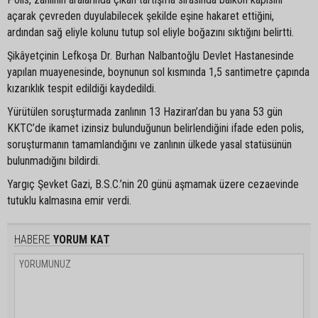
açarak çevreden duyulabilecek şekilde eşine hakaret ettiğini,
ardından sağ eliyle kolunu tutup sol eliyle boğazını sıktığını belirtti.
Şikâyetçinin Lefkoşa Dr. Burhan Nalbantoğlu Devlet Hastanesinde
yapılan muayenesinde, boynunun sol kısmında 1,5 santimetre çapında
kızarıklık tespit edildiği kaydedildi.
Yürütülen soruşturmada zanlının 13 Haziran’dan bu yana 53 gün
KKTC’de ikamet izinsiz bulunduğunun belirlendiğini ifade eden polis,
soruşturmanın tamamlandığını ve zanlının ülkede yasal statüsünün
bulunmadığını bildirdi.
Yargıç Şevket Gazi, B.S.C.’nin 20 günü aşmamak üzere cezaevinde
tutuklu kalmasına emir verdi.
HABERE
YORUM KAT