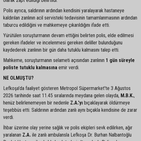
olarak zapt edildiği belirtildi.
Polis ayrıca, saldırının ardından kendisini yaralayarak hastaneye
kaldırılan zanlının acil servisteki tedavisinin tamamlanmasının ardından
taburcu edildiğini ve mahkemeye çıkarıldığını ifade etti.
Yürütülen soruşturmanın devam ettiğini belirten polis, elde edilmesi
gereken ifadeler ve incelenmesi gereken deliller bulunduğunu
kaydederek zanlının bir gün daha tutuklu kalmasını talep etti.
Mahkeme, soruşturmanın selameti açısından zanlının
1 gün süreyle
poliste tutuklu kalmasına
emir verdi.
NE OLMUŞTU?
Lefkoşa'da faaliyet gösteren Metropol Süpermarket'te 3 Ağustos
2026 tarihinde saat 11.45 sıralarında meydana gelen olayda,
M.B.K.
,
henüz belirlenemeyen bir nedenle
Z.A.'yı
bıçaklayarak öldürmeye
teşebbüs etti. Saldırının ardından zanlı aynı bıçakla kendisine de zarar
verdi.
İhbar üzerine olay yerine sağlık ve polis ekipleri sevk edilirken, ağır
yaralanan
Z.A.
ile zanlı ambulansla Lefkoşa Dr. Burhan Nalbantoğlu