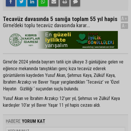
Tecavüz davasında 5 sanığa toplam 55 yıl hapis
A+
Girne’deki toplu tecavüz davasında karar...
A-
Girne’de 2024 yılında bayram tatili için ülkeye 3 günlüğüne gelen ve
eğlence mekanında tanıştıkları genç kıza tecavüz ederek
görüntülerini kaydeden Yusuf Akan, Şehmus Kaya, Zülküf Kaya,
İbrahim Arzakçı ve Baver Yaşar yargılandıkları ‘Tecavüz’ ve ‘Özel
Hayatın Gizliliği ‘ suçundan suçlu bulundu.
Yusuf Akan ve İbrahim Arzakçı 12’şer yıl, Şehmus ve Zülküf Kaya
kardeşler 10’ar yıl Baver Yaşar 11 yıl hapis cezası aldı.
HABERE
YORUM KAT