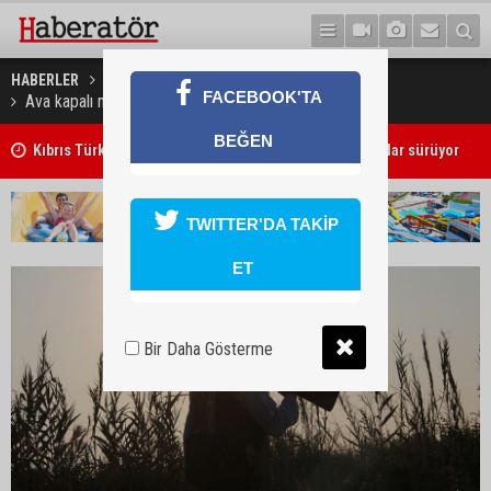
HABERLER
GÜNDEM
FACEBOOK'TA
Ava kapalı mevsimde evinde av hayvanı bulundurdu
Kıbrıs Türk Üniversite Öğrencileri Kongresi için kayıtlar sürüyor
BEĞEN
Girne'deki cinayet zanlısı polis tarafından yakalandı
TWITTER'DA TAKİP
ET
Bir Daha Gösterme