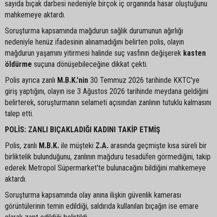
sayıda bıçak darbesi nedeniyle birçok iç organında hasar oluştuğunu
mahkemeye aktardı.
Soruşturma kapsamında mağdurun sağlık durumunun ağırlığı
nedeniyle henüz ifadesinin alınamadığını belirten polis, olayın
mağdurun yaşamını yitirmesi halinde suç vasfının değişerek
kasten
öldürme
suçuna dönüşebileceğine dikkat çekti.
Polis ayrıca zanlı
M.B.K.'nin
30 Temmuz 2026 tarihinde KKTC'ye
giriş yaptığını, olayın ise 3 Ağustos 2026 tarihinde meydana geldiğini
belirterek, soruşturmanın selameti açısından zanlının tutuklu kalmasını
talep etti.
POLİS: ZANLI BIÇAKLADIĞI KADINI TAKİP ETMİŞ
Polis, zanlı
M.B.K.
ile müşteki
Z.A.
arasında geçmişte kısa süreli bir
birliktelik bulunduğunu, zanlının mağduru tesadüfen görmediğini, takip
ederek Metropol Süpermarket'te bulunacağını bildiğini mahkemeye
aktardı.
Soruşturma kapsamında olay anına ilişkin güvenlik kamerası
görüntülerinin temin edildiği, saldırıda kullanılan bıçağın ise emare