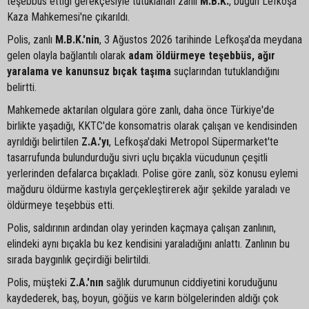
teşebbüs ettiği gerekçesiyle tutuklanan zanlı
M.B.K.
, bugün Lefkoşa
Kaza Mahkemesi'ne çıkarıldı.
Polis, zanlı
M.B.K.'nin
, 3 Ağustos 2026 tarihinde Lefkoşa'da meydana
gelen olayla bağlantılı olarak
adam öldürmeye teşebbüs, ağır
yaralama ve kanunsuz bıçak taşıma
suçlarından tutuklandığını
belirtti.
Mahkemede aktarılan olgulara göre zanlı, daha önce Türkiye'de
birlikte yaşadığı, KKTC'de konsomatris olarak çalışan ve kendisinden
ayrıldığı belirtilen
Z.A.'yı
, Lefkoşa'daki Metropol Süpermarket'te
tasarrufunda bulundurduğu sivri uçlu bıçakla vücudunun çeşitli
yerlerinden defalarca bıçakladı. Polise göre zanlı, söz konusu eylemi
mağduru öldürme kastıyla gerçekleştirerek ağır şekilde yaraladı ve
öldürmeye teşebbüs etti.
Polis, saldırının ardından olay yerinden kaçmaya çalışan zanlının,
elindeki aynı bıçakla bu kez kendisini yaraladığını anlattı. Zanlının bu
sırada baygınlık geçirdiği belirtildi.
Polis, müşteki
Z.A.'nın
sağlık durumunun ciddiyetini koruduğunu
kaydederek, baş, boyun, göğüs ve karın bölgelerinden aldığı çok