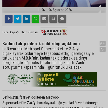
11:06
06 Ağustos 2026
KibrisPostasi
Haber Kaynağı
Kadını takip ederek saldırdığı açıklandı
A+
Lefkoşa'daki Metropol Süpermarket'te Z.A.'yı
A-
bıçaklayarak öldürmeye teşebbüs ettiği gerekçesiyle
tutuklanan M.B.K.'nin, kadını takip ederek saldırıyı
gerçekleştirdiği polis tarafından açıklandı. Zanlı
soruşturma kapsamında 1 gün tutuklu kalacak.
Lefkoşa'da faaliyet gösteren Metropol
Süpermarket'te
Z.A.'yı
bıçaklayarak ağır yaraladığı ve öldürmeye