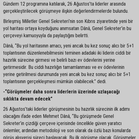
Gündem 12 programına katılarak, 26 Ağustos’ta liderler arasında
gerçekleştirilecek görüşmeye ilişkin değerlendirmelerde bulundu.
Birleşmiş Milletler Genel Sekreteri’nin son Kıbrıs ziyaretinde yeni bir
yol haritası ortaya koyduğunu anımsatan Dânâ, Genel Sekreter’in bu
çerçeveyi kamuoyuyla da paylaştığını belirtti.
Dânâ, “Bu yol haritasının amacı, yeni ancak bu kez sonuç alıcı bir 5+1
toplantısının düzenlenebilmesini teminen adadaki iki liderin ciddi bir
hazırlık sürecine girmesi ve belirli bazı ev ödevlerini yerine
getirmesidir. Bu ciddi hazırlığın tamamlanması ve ev ödevlerinin
yerine getirilmesi durumunda yeni ancak bu kez sonuç alıcı bir 5+1
toplantısının gerçekleşmesi mümkün olabilecek.” dedi.
-“Görüşmeler daha sonra liderlerin üzerinde uzlaşacağı
sıklıkta devam edecek”
26 Ağustos’taki liderler görüşmesinin bu hazırlık sürecinin ilk adımı
olacağını ifade eden Mehmet Dânâ, “Bu görüşmede Genel
Sekreter’in çizdiği çerçeve içerisinde öncelikle güven yaratıcı
önlemler, ardından metodoloji ve son olarak da özlü bazı konularda
görüş alışverişi süreci başlayacak. Bu ilk görüşme olacak. Görüşmeler