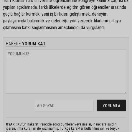
Tüm Kıbrıslı Türk üniversite öğrencilerine kongreye katılma çağrısı da
yapılan açıklamada, farklı ülkelerde eğitim gören öğrenciler arasında
güçlü bağlar kurmak, yeni iş birlikleri geliştirmek, deneyim
paylaşımında bulunmak ve geleceğe yön verecek fikirlerin ortaya
çıkmasına katkı sağlanmasının amaçlandığı da vurgulandı.
HABERE
YORUM KAT
UYARI:
Küfür, hakaret, rencide edici cümleler veya imalar, inançlara saldırı
içeren, imla kuralları ile yazılmamış, Türkçe karakter kullanılmayan ve büyük