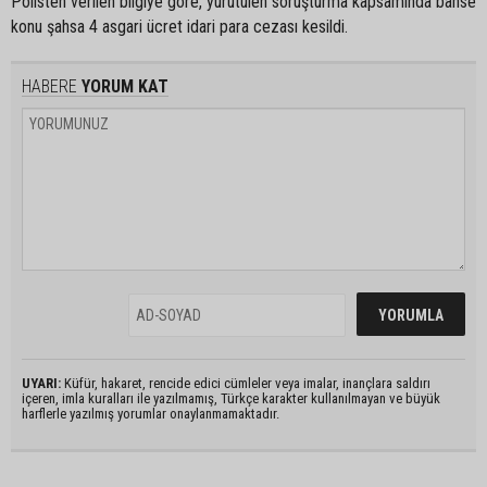
Polisten verilen bilgiye göre, yürütülen soruşturma kapsamında bahse
konu şahsa 4 asgari ücret idari para cezası kesildi.
HABERE
YORUM KAT
UYARI:
Küfür, hakaret, rencide edici cümleler veya imalar, inançlara saldırı
içeren, imla kuralları ile yazılmamış, Türkçe karakter kullanılmayan ve büyük
harflerle yazılmış yorumlar onaylanmamaktadır.