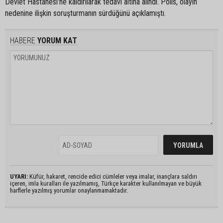
Devlet Hastanesi'ne kaldırılarak tedavi altına alındı. Polis, olayın
nedenine ilişkin soruşturmanın sürdüğünü açıklamıştı.
HABERE
YORUM KAT
UYARI:
Küfür, hakaret, rencide edici cümleler veya imalar, inançlara saldırı
içeren, imla kuralları ile yazılmamış, Türkçe karakter kullanılmayan ve büyük
harflerle yazılmış yorumlar onaylanmamaktadır.